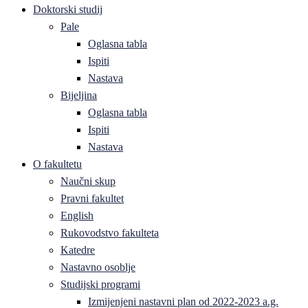
Doktorski studij
Pale
Oglasna tabla
Ispiti
Nastava
Bijeljina
Oglasna tabla
Ispiti
Nastava
O fakultetu
Naučni skup
Pravni fakultet
English
Rukovodstvo fakulteta
Katedre
Nastavno osoblje
Studijski programi
Izmijenjeni nastavni plan od 2022-2023 a.g.