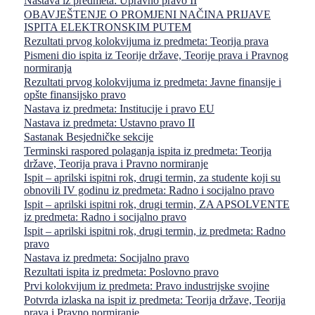
Nastava iz predmeta: Upravno pravo II
OBAVJEŠTENJE O PROMJENI NAČINA PRIJAVE
ISPITA ELEKTRONSKIM PUTEM
Rezultati prvog kolokvijuma iz predmeta: Teorija prava
Pismeni dio ispita iz Teorije države, Teorije prava i Pravnog
normiranja
Rezultati prvog kolokvijuma iz predmeta: Javne finansije i
opšte finansijsko pravo
Nastava iz predmeta: Institucije i pravo EU
Nastava iz predmeta: Ustavno pravo II
Sastanak Besjedničke sekcije
Terminski raspored polaganja ispita iz predmeta: Teorija
države, Teorija prava i Pravno normiranje
Ispit – aprilski ispitni rok, drugi termin, za studente koji su
obnovili IV godinu iz predmeta: Radno i socijalno pravo
Ispit – aprilski ispitni rok, drugi termin, ZA APSOLVENTE
iz predmeta: Radno i socijalno pravo
Ispit – aprilski ispitni rok, drugi termin, iz predmeta: Radno
pravo
Nastava iz predmeta: Socijalno pravo
Rezultati ispita iz predmeta: Poslovno pravo
Prvi kolokvijum iz predmeta: Pravo industrijske svojine
Potvrda izlaska na ispit iz predmeta: Teorija države, Teorija
prava i Pravno normiranje