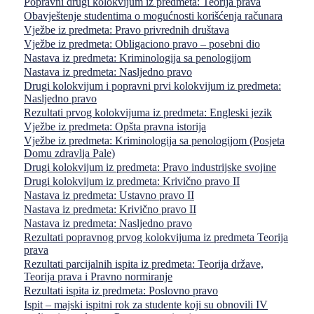
Popravni drugi kolokvijum iz predmeta: Teorija prava
Obavještenje studentima o mogućnosti korišćenja računara
Vježbe iz predmeta: Pravo privrednih društava
Vježbe iz predmeta: Obligaciono pravo – posebni dio
Nastava iz predmeta: Kriminologija sa penologijom
Nastava iz predmeta: Nasljedno pravo
Drugi kolokvijum i popravni prvi kolokvijum iz predmeta:
Nasljedno pravo
Rezultati prvog kolokvijuma iz predmeta: Engleski jezik
Vježbe iz predmeta: Opšta pravna istorija
Vježbe iz predmeta: Kriminologija sa penologijom (Posjeta
Domu zdravlja Pale)
Drugi kolokvijum iz predmeta: Pravo industrijske svojine
Drugi kolokvijum iz predmeta: Krivično pravo II
Nastava iz predmeta: Ustavno pravo II
Nastava iz predmeta: Krivično pravo II
Nastava iz predmeta: Nasljedno pravo
Rezultati popravnog prvog kolokvijuma iz predmeta Teorija
prava
Rezultati parcijalnih ispita iz predmeta: Teorija države,
Teorija prava i Pravno normiranje
Rezultati ispita iz predmeta: Poslovno pravo
Ispit – majski ispitni rok za studente koji su obnovili IV