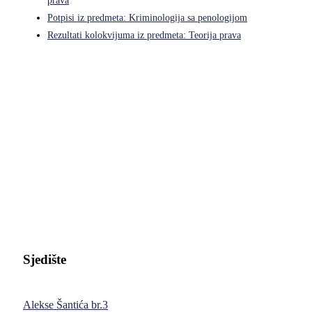
prava
Potpisi iz predmeta: Kriminologija sa penologijom
Rezultati kolokvijuma iz predmeta: Teorija prava
Pravni fakultet Univerziteta u Istočnom Sarajevu
Sjedište
Alekse Šantića br.3