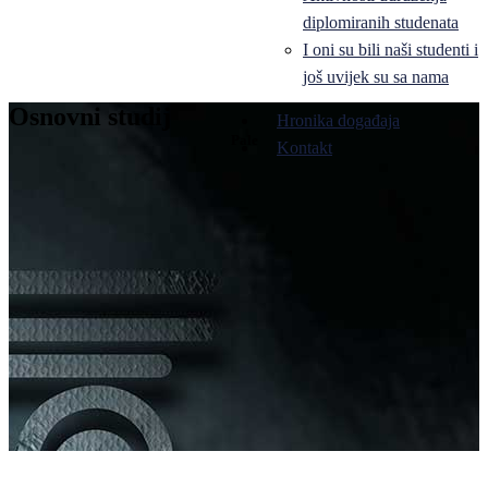
diplomiranih studenata
I oni su bili naši studenti i
još uvijek su sa nama
Osnovni studij
Hronika događaja
Pale
Kontakt