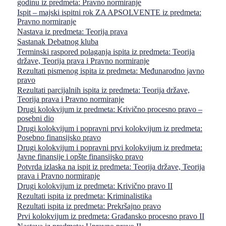
godinu iz predmeta: Pravno normiranje
Ispit – majski ispitni rok ZA APSOLVENTE iz predmeta:
Pravno normiranje
Nastava iz predmeta: Teorija prava
Sastanak Debatnog kluba
Terminski raspored polaganja ispita iz predmeta: Teorija
države, Teorija prava i Pravno normiranje
Rezultati pismenog ispita iz predmeta: Međunarodno javno
pravo
Rezultati parcijalnih ispita iz predmeta: Teorija države,
Teorija prava i Pravno normiranje
Drugi kolokvijum iz predmeta: Krivično procesno pravo –
posebni dio
Drugi kolokvijum i popravni prvi kolokvijum iz predmeta:
Posebno finansijsko pravo
Drugi kolokvijum i popravni prvi kolokvijum iz predmeta:
Javne finansije i opšte finansijsko pravo
Potvrda izlaska na ispit iz predmeta: Teorija države, Teorija
prava i Pravno normiranje
Drugi kolokvijum iz predmeta: Krivično pravo II
Rezultati ispita iz predmeta: Kriminalistika
Rezultati ispita iz predmeta: Prekršajno pravo
Prvi kolokvijum iz predmeta: Građansko procesno pravo II