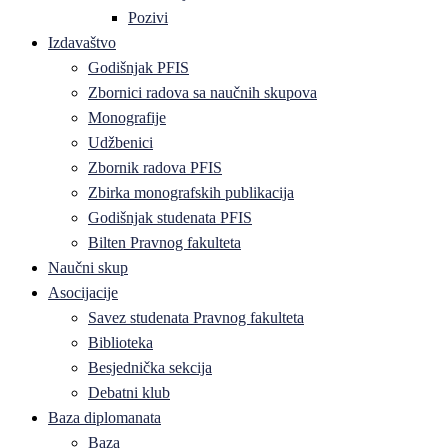
Pozivi
Izdavaštvo
Godišnjak PFIS
Zbornici radova sa naučnih skupova
Monografije
Udžbenici
Zbornik radova PFIS
Zbirka monografskih publikacija
Godišnjak studenata PFIS
Bilten Pravnog fakulteta
Naučni skup
Asocijacije
Savez studenata Pravnog fakulteta
Biblioteka
Besjednička sekcija
Debatni klub
Baza diplomanata
Baza