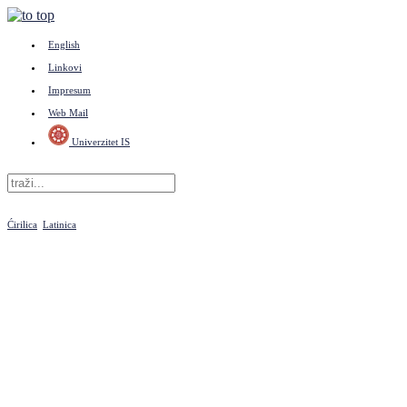
English
Linkovi
Impresum
Web Mail
Univerzitet IS
Ćirilica
Latinica