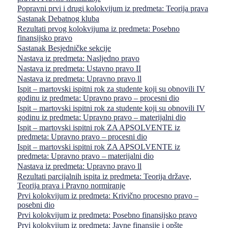
Popravni prvi i drugi kolokvijum iz predmeta: Teorija prava
Sastanak Debatnog kluba
Rezultati prvog kolokvijuma iz predmeta: Posebno
finansijsko pravo
Sastanak Besjedničke sekcije
Nastava iz predmeta: Nasljedno pravo
Nastava iz predmeta: Ustavno pravo II
Nastava iz predmeta: Upravno pravo ll
Ispit – martovski ispitni rok za studente koji su obnovili IV
godinu iz predmeta: Upravno pravo – procesni dio
Ispit – martovski ispitni rok za studente koji su obnovili IV
godinu iz predmeta: Upravno pravo – materijalni dio
Ispit – martovski ispitni rok ZA APSOLVENTE iz
predmeta: Upravno pravo – procesni dio
Ispit – martovski ispitni rok ZA APSOLVENTE iz
predmeta: Upravno pravo – materijalni dio
Nastava iz predmeta: Upravno pravo ll
Rezultati parcijalnih ispita iz predmeta: Teorija države,
Teorija prava i Pravno normiranje
Prvi kolokvijum iz predmeta: Krivično procesno pravo –
posebni dio
Prvi kolokvijum iz predmeta: Posebno finansijsko pravo
Prvi kolokvijum iz predmeta: Javne finansije i opšte