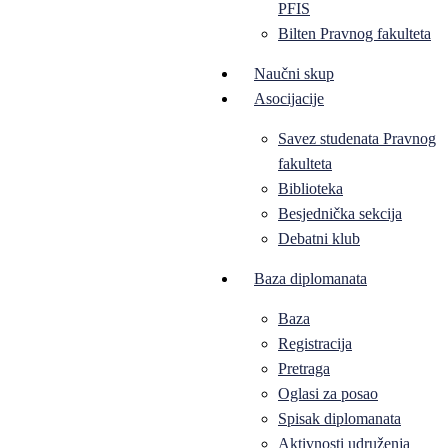
PFIS
Bilten Pravnog fakulteta
Naučni skup
Asocijacije
Savez studenata Pravnog
fakulteta
Biblioteka
Besjednička sekcija
Debatni klub
Baza diplomanata
Baza
Registracija
Pretraga
Oglasi za posao
Spisak diplomanata
Aktivnosti udruženja