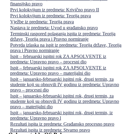
finansijsko pravo
Prvi kolokvijum iz predmeta: Krivično pravo II
Prvi kolokvijum iz predmeta: Teorija prava
Vježbe iz predmeta: Teorija prava
Nastava iz predmeta: Uvod u građansko pravo
Terminski raspored polaganja ispita iz predmeta: Teorija
države, Teorija prava i Pravno normiranje
Potvrda izlaska na ispit iz predmeta: Teorija države, Teorija
prava i Pravno normiranje
Ispit – februarski ispitni rok ZA APSOLVENTE iz
predmeta: Upravno pravo – procesni dio
Ispit – februarski ispitni rok ZA APSOLVENTE iz
predmeta: Upravno pravo – materijalni dio
Ispit – januarsko-februarski ispitni rok, drugi termin, za
studente koji su obnovili IV godinu iz predmeta: Upravno
pravo – procesni dio
Ispit – januarsko-februarski ispitni rok, drugi termin, za
studente koji su obnovili IV godinu iz predmeta: Upravno
pravo – materijalni dio
Ispit – januarsko-februarski ispitni rok, drugi termin, iz
predmeta: Upravno pravo l
Rezultati ispita iz predmeta: Građansko procesno pravo
Rezultati ispita iz predmeta: Stvarno pravo