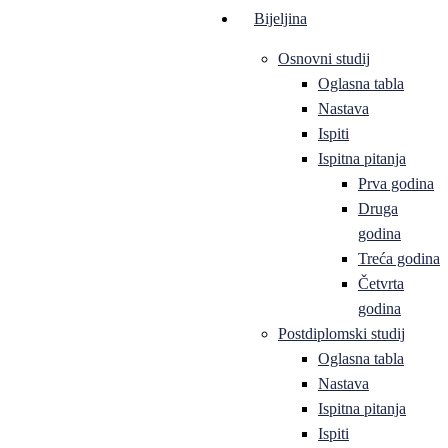
Bijeljina
Osnovni studij
Oglasna tabla
Nastava
Ispiti
Ispitna pitanja
Prva godina
Druga
godina
Treća godina
Četvrta
godina
Postdiplomski studij
Oglasna tabla
Nastava
Ispitna pitanja
Ispiti