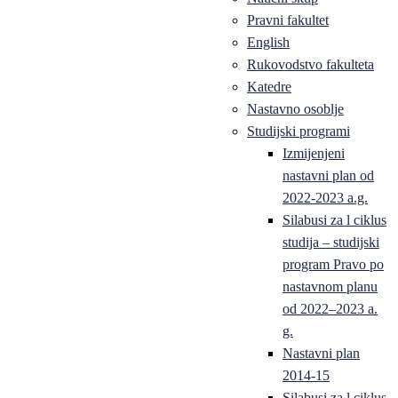
Pravni fakultet
English
Rukovodstvo fakulteta
Katedre
Nastavno osoblje
Studijski programi
Izmijenjeni
nastavni plan od
2022-2023 a.g.
Silabusi za l ciklus
studija – studijski
program Pravo po
nastavnom planu
od 2022–2023 a.
g.
Nastavni plan
2014-15
Silabusi za l ciklus