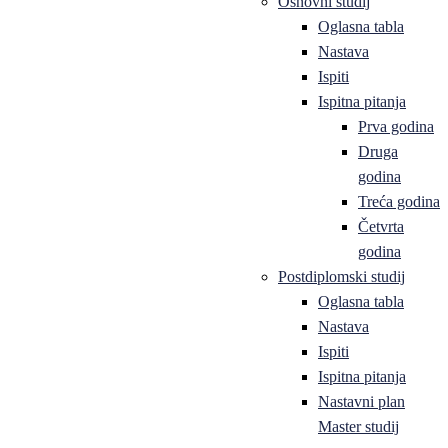
Osnovni studij
Oglasna tabla
Nastava
Ispiti
Ispitna pitanja
Prva godina
Druga
godina
Treća godina
Četvrta
godina
Postdiplomski studij
Oglasna tabla
Nastava
Ispiti
Ispitna pitanja
Nastavni plan
Master studij