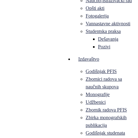
Naučno-istraživački rad
Opšti akti
Fotogalerija
Vannastavne aktivnosti
Studentska praksa
Dešavanja
Pozivi
Izdavaštvo
Godišnjak PFIS
Zbornici radova sa
naučnih skupova
Monografije
Udžbenici
Zbornik radova PFIS
Zbirka monografskih
publikacija
Godišnjak studenata