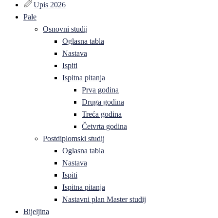
Upis 2026
Pale
Osnovni studij
Oglasna tabla
Nastava
Ispiti
Ispitna pitanja
Prva godina
Druga godina
Treća godina
Četvrta godina
Postdiplomski studij
Oglasna tabla
Nastava
Ispiti
Ispitna pitanja
Nastavni plan Master studij
Bijeljina