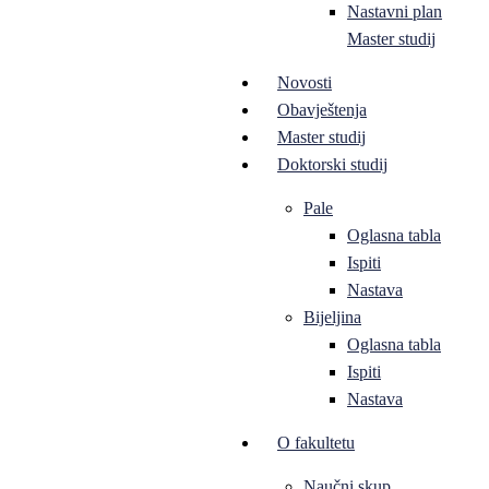
Nastavni plan
Master studij
Novosti
Obavještenja
Master studij
Doktorski studij
Pale
Oglasna tabla
Ispiti
Nastava
Bijeljina
Oglasna tabla
Ispiti
Nastava
O fakultetu
Naučni skup