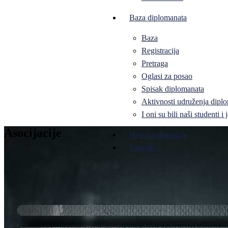
Baza diplomanata
Baza
Registracija
Pretraga
Oglasi za posao
Spisak diplomanata
Aktivnosti udruženja diplo
I oni su bili naši studenti 
Asocijacije
Hronika događaja
Kontakt