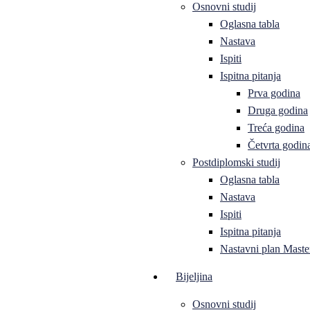
Osnovni studij
Oglasna tabla
Nastava
Ispiti
Ispitna pitanja
Prva godina
Druga godina
Treća godina
Četvrta godin
Postdiplomski studij
Oglasna tabla
Nastava
Ispiti
Ispitna pitanja
Nastavni plan Master
Bijeljina
Osnovni studij