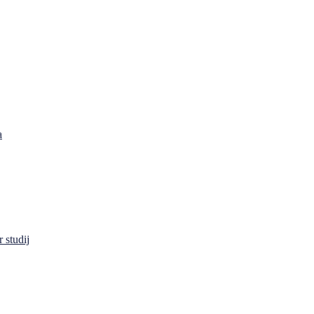
a
 studij