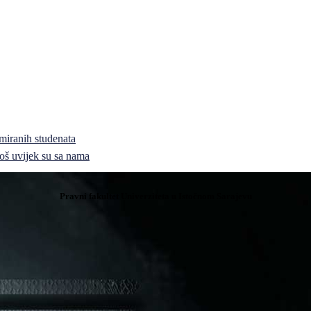
miranih studenata
i još uvijek su sa nama
Pravni fakultet Univerziteta u Istočnom Sarajevu