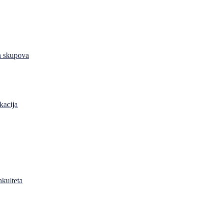
h skupova
kacija
akulteta