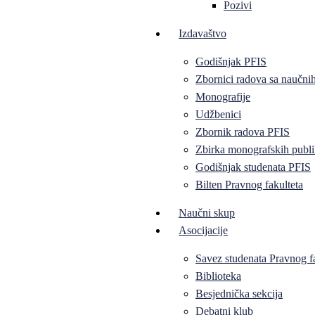
Pozivi
Izdavaštvo
Godišnjak PFIS
Zbornici radova sa naučni
Monografije
Udžbenici
Zbornik radova PFIS
Zbirka monografskih publi
Godišnjak studenata PFIS
Bilten Pravnog fakulteta
Naučni skup
Asocijacije
Savez studenata Pravnog f
Biblioteka
Besjednička sekcija
Debatni klub