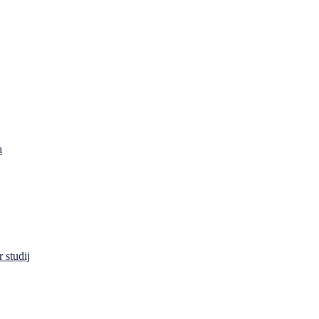
a
 studij