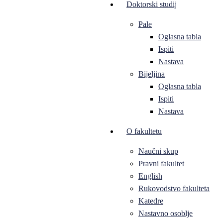
Doktorski studij
Pale
Oglasna tabla
Ispiti
Nastava
Bijeljina
Oglasna tabla
Ispiti
Nastava
O fakultetu
Naučni skup
Pravni fakultet
English
Rukovodstvo fakulteta
Katedre
Nastavno osoblje