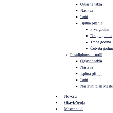
Oglasna tabla
Nastava
Ispiti
Ispitna pitanja
Prva godina
Druga godina
Treća godina
Četvrta godin
Postdiplomski studij
Oglasna tabla
Nastava
Ispitna pitanja
Ispiti
Nastavni plan Master
Novosti
Obavještenja
Master studij