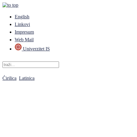
English
Linkovi
Impresum
Web Mail
Univerzitet IS
Ćirilica
Latinica