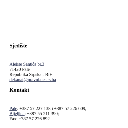
Pravni fakultet Univerziteta u Istočnom Sarajevu
Sjedište
Alekse Šantića br.3
71420 Pale
Republika Srpska - BiH
dekanat@pravni.ues.rs.ba
Kontakt
Pale
: +387 57 227 138 i +387 57 226 609;
Bijeljina
: +387 55 211 390;
Fax: +387 57 226 892