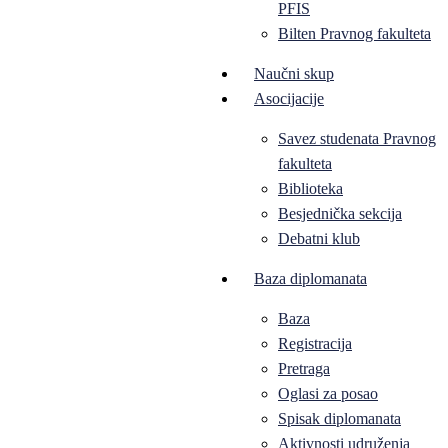
PFIS
Bilten Pravnog fakulteta
Naučni skup
Asocijacije
Savez studenata Pravnog
fakulteta
Biblioteka
Besjednička sekcija
Debatni klub
Baza diplomanata
Baza
Registracija
Pretraga
Oglasi za posao
Spisak diplomanata
Aktivnosti udruženja