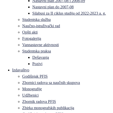
Nastavni plan 2007-08 i 2008-09
Nastavni plan do 2007-08
Silabusi za II ciklus studija od 2022-2023 a. g.
Studentska služba
Naučno-istraživački rad
Opšti akti
Fotogalerija
Vannastavne aktivnosti
Studentska praksa
Dešavanja
Pozivi
Izdavaštvo
Godišnjak PFIS
Zbornici radova sa naučnih skupova
Monografije
Udžbenici
Zbornik radova PFIS
Zbirka monografskih publikacija