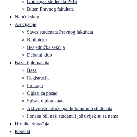
Godišnjak studenata PFIS
Bilten Pravnog fakulteta
Naučni skup
Asocijacije
Savez studenata Pravnog fakulteta
Biblioteka
Besjednička sekcija
Debatni klub
Baza diplomanata
Baza
Registracija
Pretraga
Oglasi za posao
Spisak diplomanata
Aktivnosti udruženja diplomiranih studenata
I oni su bili naši studenti i još uvijek su sa nama
Hronika događaja
Kontakt