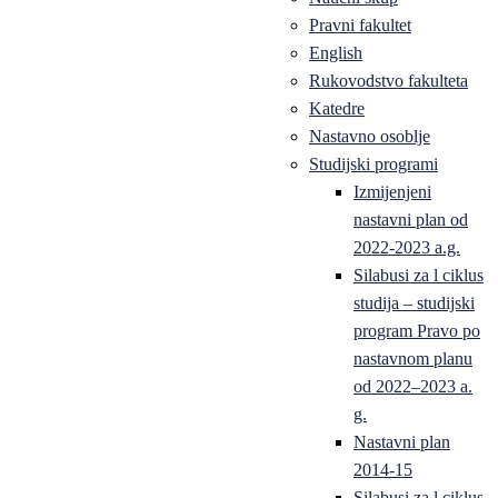
Pravni fakultet
English
Rukovodstvo fakulteta
Katedre
Nastavno osoblje
Studijski programi
Izmijenjeni
nastavni plan od
2022-2023 a.g.
Silabusi za l ciklus
studija – studijski
program Pravo po
nastavnom planu
od 2022–2023 a.
g.
Nastavni plan
2014-15
Silabusi za l ciklus