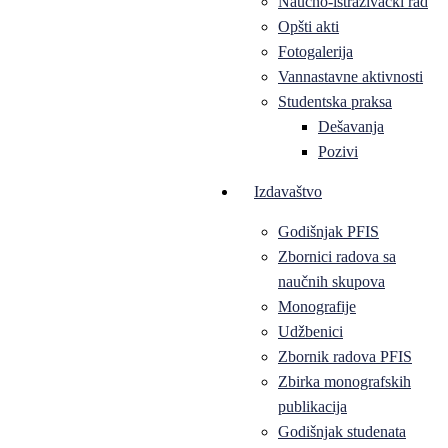
Naučno-istraživački rad
Opšti akti
Fotogalerija
Vannastavne aktivnosti
Studentska praksa
Dešavanja
Pozivi
Izdavaštvo
Godišnjak PFIS
Zbornici radova sa
naučnih skupova
Monografije
Udžbenici
Zbornik radova PFIS
Zbirka monografskih
publikacija
Godišnjak studenata