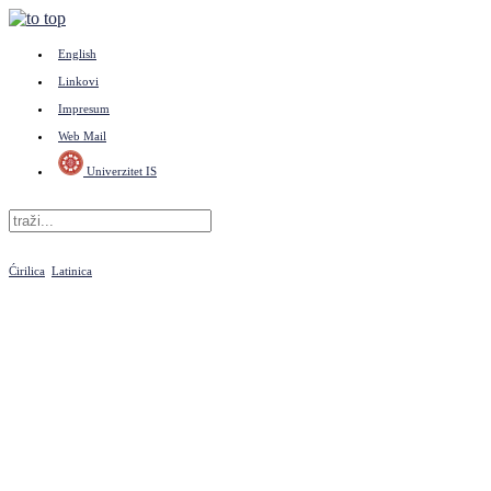
English
Linkovi
Impresum
Web Mail
Univerzitet IS
Ćirilica
Latinica