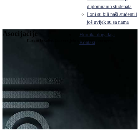
diplomiranih studenata
I oni su bili naši studenti i
još uvijek su sa nama
Asocijacije
Hronika događaja
Pravni fakultet Univerziteta u Istočnom Sarajevu
Kontakt