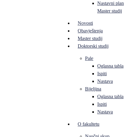
Nastavni plan
Master studij
Novosti
Obavještenja
Master studij
Doktorski studij
Pale
Oglasna tabla
Ispiti
Nastava
Bijeljina
Oglasna tabla
Ispiti
Nastava
O fakultetu
Naučni skup