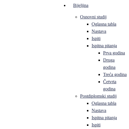
Bijeljina
Osnovni studij
Oglasna tabla
Nastava
Ispiti
Ispitna pitanja
Prva godina
Druga
godina
Treća godina
Četvrta
godina
Postdiplomski studij
Oglasna tabla
Nastava
Ispitna pitanja
Ispiti