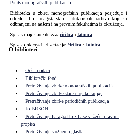
Popis monografskih publikacija
Biblioteka u zbirci monografskih publikacija posjeduje i
određen broj magistarskih i doktorskih radova koji su
odbranjeni na našem i na pravnim fakultetima iz okruženja.
Spisak magistarskih teza:
ćirilica
:
latinica
Spisak doktorskih disertacija:
ćirilica
:
latinica
O biblioteci
Opšti podaci
Bibliotečki fond
Pretraživanje zbirke monografskih publikacija
Pretraživanje zbirke stare i rijetke knjige
Pretraživanje zbirke periodičnih publikacija
KoBRSON
Pretraživanje Paragraf Lex baze važećih pravnih
propisa
Pretraživanje službenih glasila