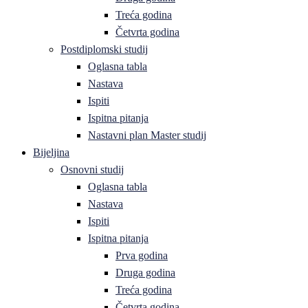
Treća godina
Četvrta godina
Postdiplomski studij
Oglasna tabla
Nastava
Ispiti
Ispitna pitanja
Nastavni plan Master studij
Bijeljina
Osnovni studij
Oglasna tabla
Nastava
Ispiti
Ispitna pitanja
Prva godina
Druga godina
Treća godina
Četvrta godina