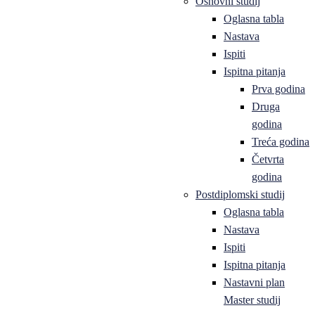
Osnovni studij
Oglasna tabla
Nastava
Ispiti
Ispitna pitanja
Prva godina
Druga
godina
Treća godina
Četvrta
godina
Postdiplomski studij
Oglasna tabla
Nastava
Ispiti
Ispitna pitanja
Nastavni plan
Master studij