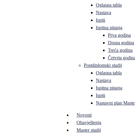
Oglasna tabla
Nastava
Ispiti
Ispitna pitanja
Prva godina
Druga godina
Treća godina
Četvrta godin
Postdiplomski studij
Oglasna tabla
Nastava
Ispitna pitanja
Ispiti
Nastavni plan Master
Novosti
Obavještenja
Master studij