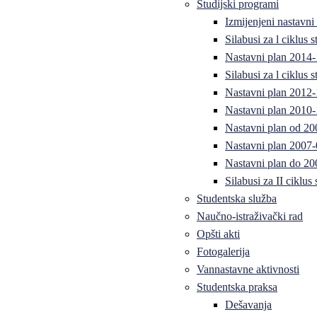
Studijski programi
Izmijenjeni nastavni
Silabusi za l ciklus
Nastavni plan 2014
Silabusi za l ciklus
Nastavni plan 2012
Nastavni plan 2010-
Nastavni plan od 20
Nastavni plan 2007-
Nastavni plan do 20
Silabusi za II ciklus
Studentska služba
Naučno-istraživački rad
Opšti akti
Fotogalerija
Vannastavne aktivnosti
Studentska praksa
Dešavanja