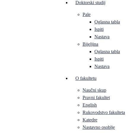
Doktorski studij
Pale
Oglasna tabla
Ispiti
Nastava
Bijeljina
Oglasna tabla
Ispiti
Nastava
O fakultetu
Naučni skup
Pravni fakultet
English
Rukovodstvo fakulteta
Katedre
Nastavno osoblje