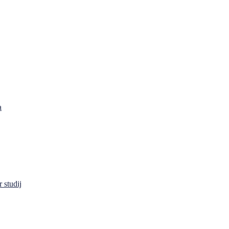
a
 studij