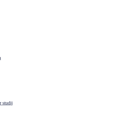
a
 studij