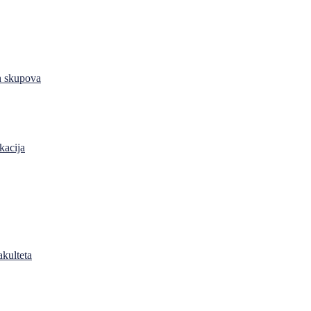
h skupova
kacija
akulteta