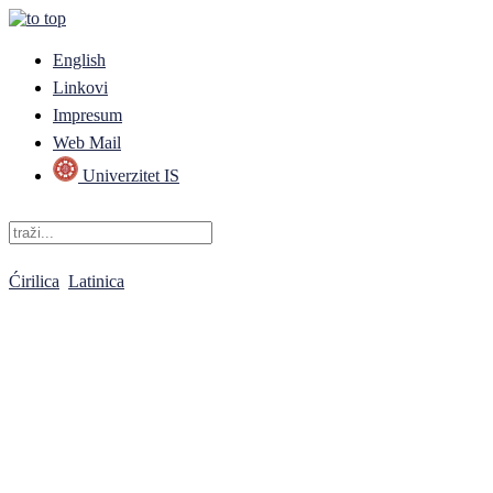
English
Linkovi
Impresum
Web Mail
Univerzitet IS
Ćirilica
Latinica