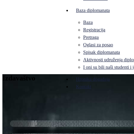
Baza diplomanata
Baza
Registracija
Pretraga
Oglasi za posao
Spisak diplomanata
Aktivnosti udruženja diplo
I oni su bili naši studenti 
Izdavaštvo
Hronika događaja
Kontakt