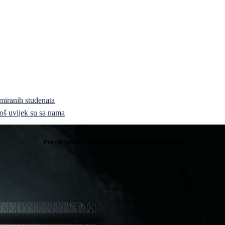
miranih studenata
i još uvijek su sa nama
Pravni fakultet Univerziteta u Istočnom Sarajevu