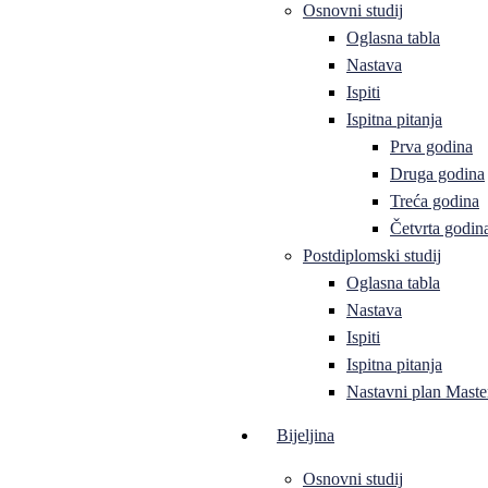
Osnovni studij
Oglasna tabla
Nastava
Ispiti
Ispitna pitanja
Prva godina
Druga godina
Treća godina
Četvrta godin
Postdiplomski studij
Oglasna tabla
Nastava
Ispiti
Ispitna pitanja
Nastavni plan Master
Bijeljina
Osnovni studij