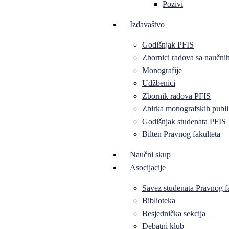
Pozivi
Izdavaštvo
Godišnjak PFIS
Zbornici radova sa naučni
Monografije
Udžbenici
Zbornik radova PFIS
Zbirka monografskih publi
Godišnjak studenata PFIS
Bilten Pravnog fakulteta
Naučni skup
Asocijacije
Savez studenata Pravnog f
Biblioteka
Besjednička sekcija
Debatni klub