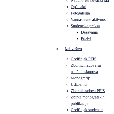
Naučno-istraživački rad
Opšti akti
Fotogalerija
Vannastavne aktivnosti
Studentska praksa
Dešavanja
Pozivi
Izdavaštvo
Godišnjak PFIS
Zbornici radova sa
naučnih skupova
Monografije
Udžbenici
Zbornik radova PFIS
Zbirka monografskih
publikacija
Godišnjak studenata