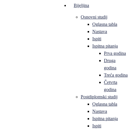
Bijeljina
Osnovni studij
Oglasna tabla
Nastava
Ispiti
Ispitna pitanja
Prva godina
Druga
godina
Treća godina
Četvrta
godina
Postdiplomski studij
Oglasna tabla
Nastava
Ispitna pitanja
Ispiti