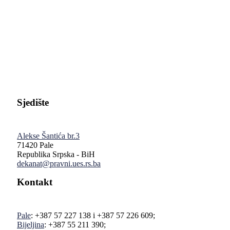
Pravni fakultet Univerziteta u Istočnom Sarajevu
Sjedište
Alekse Šantića br.3
71420 Pale
Republika Srpska - BiH
dekanat@pravni.ues.rs.ba
Kontakt
Pale
: +387 57 227 138 i +387 57 226 609;
Bijeljina
: +387 55 211 390;