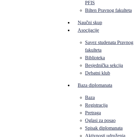
PFIS
Bilten Pravnog fakulteta
Naučni skup
Asocijacije
Savez studenata Pravnog
fakulteta
Biblioteka
Besjednička sekcija
Debatni klub
Baza diplomanata
Baza
Registracija
Pretraga
Oglasi za posao
Spisak diplomanata
Aktivnosti udruženja