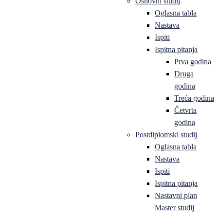
Osnovni studij
Oglasna tabla
Nastava
Ispiti
Ispitna pitanja
Prva godina
Druga
godina
Treća godina
Četvrta
godina
Postdiplomski studij
Oglasna tabla
Nastava
Ispiti
Ispitna pitanja
Nastavni plan
Master studij