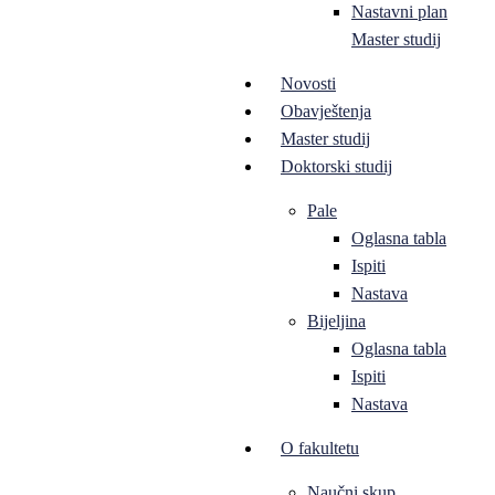
Nastavni plan
Master studij
Novosti
Obavještenja
Master studij
Doktorski studij
Pale
Oglasna tabla
Ispiti
Nastava
Bijeljina
Oglasna tabla
Ispiti
Nastava
O fakultetu
Naučni skup