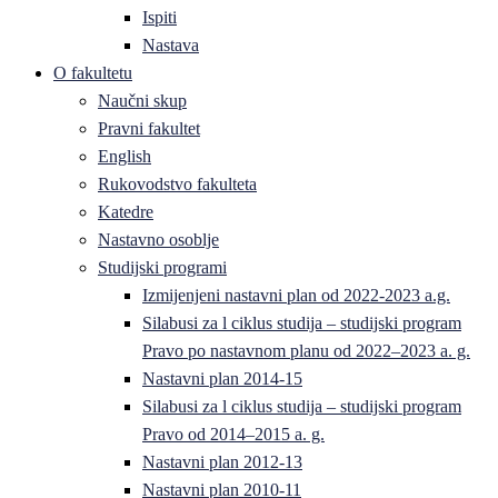
Ispiti
Nastava
O fakultetu
Naučni skup
Pravni fakultet
English
Rukovodstvo fakulteta
Katedre
Nastavno osoblje
Studijski programi
Izmijenjeni nastavni plan od 2022-2023 a.g.
Silabusi za l ciklus studija – studijski program
Pravo po nastavnom planu od 2022–2023 a. g.
Nastavni plan 2014-15
Silabusi za l ciklus studija – studijski program
Pravo od 2014–2015 a. g.
Nastavni plan 2012-13
Nastavni plan 2010-11