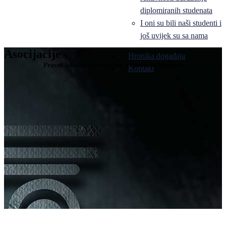
diplomiranih studenata
I oni su bili naši studenti i
još uvijek su sa nama
Asocijacije
Hronika događaja
Pravni fakultet Univerziteta u Istočnom Sarajevu
Kontakt