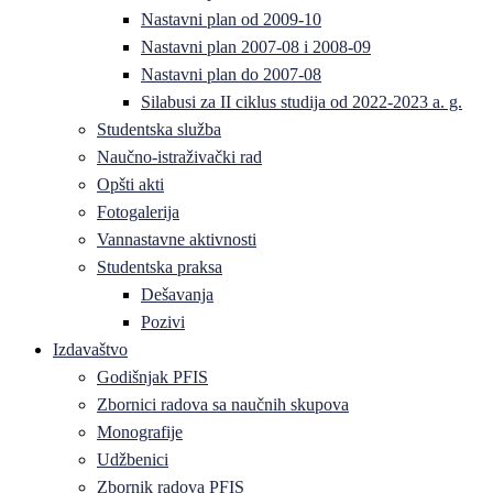
Nastavni plan od 2009-10
Nastavni plan 2007-08 i 2008-09
Nastavni plan do 2007-08
Silabusi za II ciklus studija od 2022-2023 a. g.
Studentska služba
Naučno-istraživački rad
Opšti akti
Fotogalerija
Vannastavne aktivnosti
Studentska praksa
Dešavanja
Pozivi
Izdavaštvo
Godišnjak PFIS
Zbornici radova sa naučnih skupova
Monografije
Udžbenici
Zbornik radova PFIS