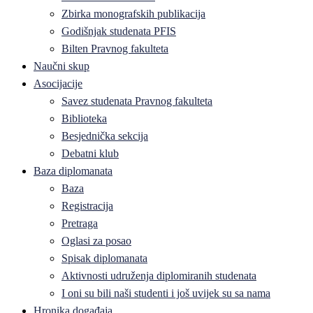
Zbirka monografskih publikacija
Godišnjak studenata PFIS
Bilten Pravnog fakulteta
Naučni skup
Asocijacije
Savez studenata Pravnog fakulteta
Biblioteka
Besjednička sekcija
Debatni klub
Baza diplomanata
Baza
Registracija
Pretraga
Oglasi za posao
Spisak diplomanata
Aktivnosti udruženja diplomiranih studenata
I oni su bili naši studenti i još uvijek su sa nama
Hronika događaja