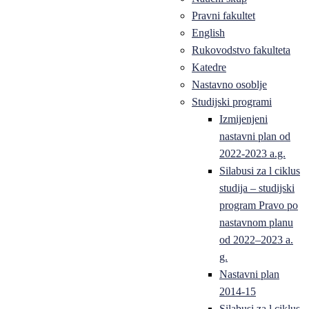
Pravni fakultet
English
Rukovodstvo fakulteta
Katedre
Nastavno osoblje
Studijski programi
Izmijenjeni
nastavni plan od
2022-2023 a.g.
Silabusi za l ciklus
studija – studijski
program Pravo po
nastavnom planu
od 2022–2023 a.
g.
Nastavni plan
2014-15
Silabusi za l ciklus