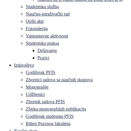
Studentska služba
Naučno-istraživački rad
Opšti akti
Fotogalerija
Vannastavne aktivnosti
Studentska praksa
Dešavanja
Pozivi
Izdavaštvo
Godišnjak PFIS
Zbornici radova sa naučnih skupova
Monografije
Udžbenici
Zbornik radova PFIS
Zbirka monografskih publikacija
Godišnjak studenata PFIS
Bilten Pravnog fakulteta
Naučni skup