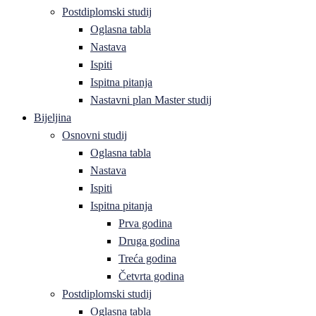
Postdiplomski studij
Oglasna tabla
Nastava
Ispiti
Ispitna pitanja
Nastavni plan Master studij
Bijeljina
Osnovni studij
Oglasna tabla
Nastava
Ispiti
Ispitna pitanja
Prva godina
Druga godina
Treća godina
Četvrta godina
Postdiplomski studij
Oglasna tabla