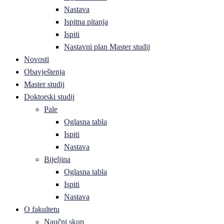
Nastava
Ispitna pitanja
Ispiti
Nastavni plan Master studij
Novosti
Obavještenja
Master studij
Doktorski studij
Pale
Oglasna tabla
Ispiti
Nastava
Bijeljina
Oglasna tabla
Ispiti
Nastava
O fakultetu
Naučni skup