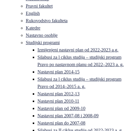
Pravni fakultet
English
Rukovodstvo fakulteta
Katedre
Nastavno osoblje
Studijski programi
Izmijenjeni nastavni plan od 2022-2023 a.g.
Silabusi za l ciklus studija – studijski program
Pravo po nastavnom planu od 2022–2023 a. g.
Nastavni plan 2014-15
Silabusi za l ciklus studija – studijski program
Pravo od 2014–2015 a. g.
Nastavni plan 2012-13
Nastavni plan 2010-11
Nastavni plan od 2009-10
Nastavni plan 2007-08 i 2008-09
Nastavni plan do 2007-08
Silabusi za II ciklus studija od 2022-2023 a. g.