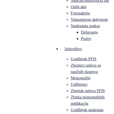
Naučno-istraživački rad
Opšti akti
Fotogalerija
Vannastavne aktivnosti
Studentska praksa
Dešavanja
Pozivi
Izdavaštvo
Godišnjak PFIS
Zbornici radova sa
naučnih skupova
Monografije
Udžbenici
Zbornik radova PFIS
Zbirka monografskih
publikacija
Godišnjak studenata