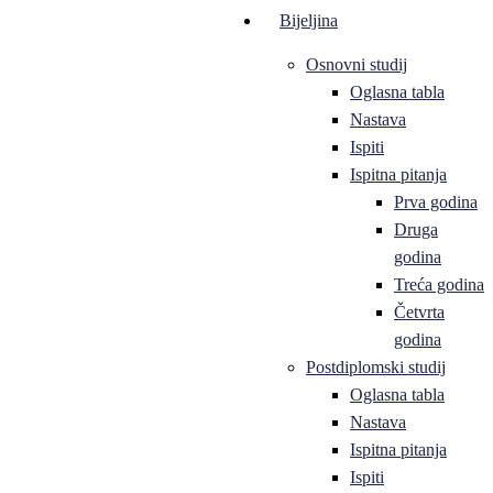
Bijeljina
Osnovni studij
Oglasna tabla
Nastava
Ispiti
Ispitna pitanja
Prva godina
Druga
godina
Treća godina
Četvrta
godina
Postdiplomski studij
Oglasna tabla
Nastava
Ispitna pitanja
Ispiti