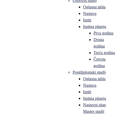
Osnovni studij
Oglasna tabla
Nastava
Ispiti
Ispitna pitanja
Prva godina
Druga
godina
Treća godina
Četvrta
godina
Postdiplomski studij
Oglasna tabla
Nastava
Ispiti
Ispitna pitanja
Nastavni plan
Master studij