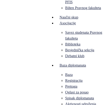
PFIS
Bilten Pravnog fakulteta
Naučni skup
Asocijacije
Savez studenata Pravnog
fakulteta
Biblioteka
Besjednička sekcija
Debatni klub
Baza diplomanata
Baza
Registracija
Pretraga
Oglasi za posao
Spisak diplomanata
Aktivnosti udruženja