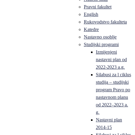
Pravni fakultet
English
Rukovodstvo fakulteta
Katedre
Nastavno osoblje
Studijski programi
Izmijenjeni
nastavni plan od
2022-2023 a.g.
Silabusi za l ciklus
studija – studijski
program Pravo po
nastavnom planu
od 2022–2023 a.
g.
Nastavni plan
2014-15
Silabusi za l ciklus