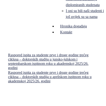
diplomiranih studenata
I oni su bili naši studenti i
još uvijek su sa nama
Hronika događaja
Kontakt
Raspored ispita za studente prve i druge godine trećeg
ciklusa – doktorskih studija u junsko-julskom i
septembarskom ispitnom roku u akademskoj 2025/26.
godini
Raspored ispita za studente prve i druge godine trećeg
ciklusa – doktorskih studija u aprilskom ispitnom roku u
akademskoj 2025/26. godini
Pravni fakultet Univerziteta u Istočnom Sarajevu