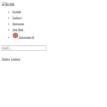
English
Linkovi
Impresum
Web Mail
Univerzitet IS
Ćirilica
Latinica