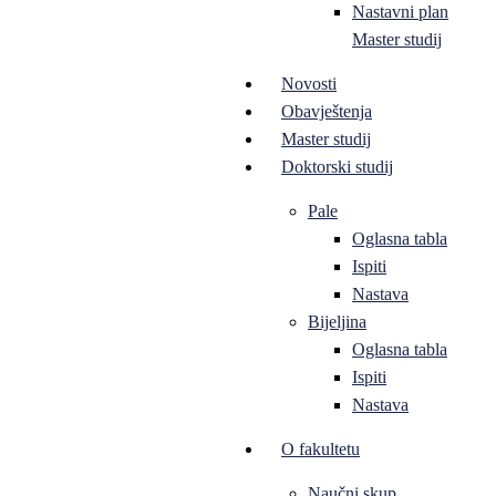
Nastavni plan
Master studij
Novosti
Obavještenja
Master studij
Doktorski studij
Pale
Oglasna tabla
Ispiti
Nastava
Bijeljina
Oglasna tabla
Ispiti
Nastava
O fakultetu
Naučni skup