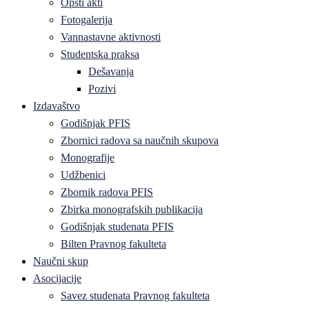
Opšti akti
Fotogalerija
Vannastavne aktivnosti
Studentska praksa
Dešavanja
Pozivi
Izdavaštvo
Godišnjak PFIS
Zbornici radova sa naučnih skupova
Monografije
Udžbenici
Zbornik radova PFIS
Zbirka monografskih publikacija
Godišnjak studenata PFIS
Bilten Pravnog fakulteta
Naučni skup
Asocijacije
Savez studenata Pravnog fakulteta