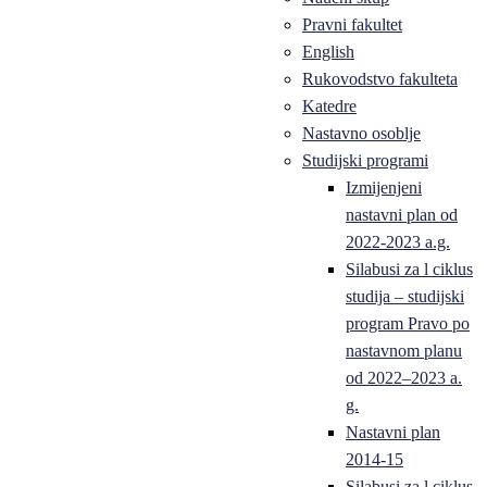
Pravni fakultet
English
Rukovodstvo fakulteta
Katedre
Nastavno osoblje
Studijski programi
Izmijenjeni
nastavni plan od
2022-2023 a.g.
Silabusi za l ciklus
studija – studijski
program Pravo po
nastavnom planu
od 2022–2023 a.
g.
Nastavni plan
2014-15
Silabusi za l ciklus