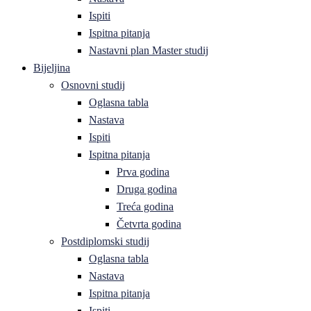
Ispiti
Ispitna pitanja
Nastavni plan Master studij
Bijeljina
Osnovni studij
Oglasna tabla
Nastava
Ispiti
Ispitna pitanja
Prva godina
Druga godina
Treća godina
Četvrta godina
Postdiplomski studij
Oglasna tabla
Nastava
Ispitna pitanja
Ispiti