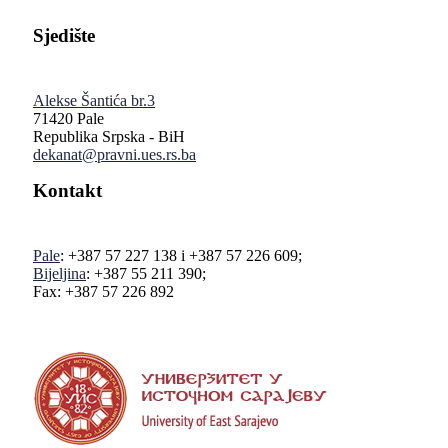
Sjedište
Alekse Šantića br.3
71420 Pale
Republika Srpska - BiH
dekanat@pravni.ues.rs.ba
Kontakt
Pale
: +387 57 227 138 i +387 57 226 609;
Bijeljina
: +387 55 211 390;
Fax: +387 57 226 892