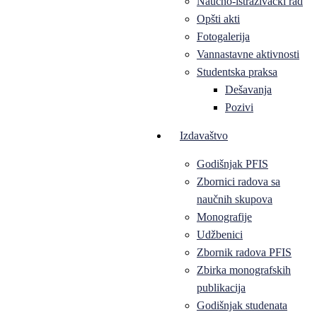
Naučno-istraživački rad
Opšti akti
Fotogalerija
Vannastavne aktivnosti
Studentska praksa
Dešavanja
Pozivi
Izdavaštvo
Godišnjak PFIS
Zbornici radova sa
naučnih skupova
Monografije
Udžbenici
Zbornik radova PFIS
Zbirka monografskih
publikacija
Godišnjak studenata