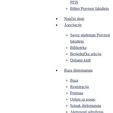
PFIS
Bilten Pravnog fakulteta
Naučni skup
Asocijacije
Savez studenata Pravnog
fakulteta
Biblioteka
Besjednička sekcija
Debatni klub
Baza diplomanata
Baza
Registracija
Pretraga
Oglasi za posao
Spisak diplomanata
Aktivnosti udruženja