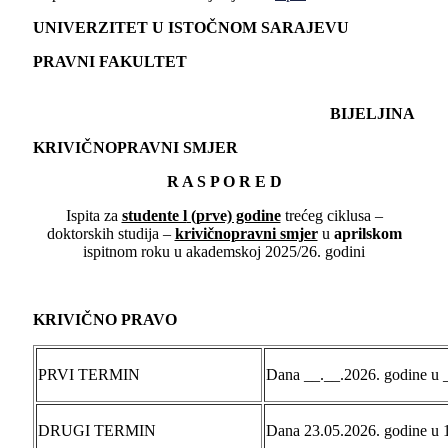
UNIVERZITET U ISTOČNOM SARAJEVU
PRAVNI FAKULTET
BIJELJINA
KRIVIČNOPRAVNI SMJER
R A S P O R E D
Ispita za
studente l
(prve) godine
trećeg ciklusa –
doktorskih studija –
krivičnopravni smjer
u
aprilskom
ispitnom roku u akademskoj 2025/26. godini
KRIVIČNO PRAVO
PRVI TERMIN
Dana __.__.2026. godine u 
DRUGI TERMIN
Dana 23.05.2026. godine u 