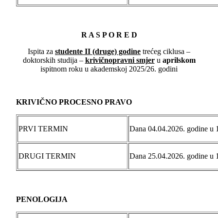
R A S P O R E D
Ispita za
studente
I
I
(druge) godine
trećeg ciklusa –
doktorskih studija –
krivičnopravni smjer
u
aprilskom
ispitnom roku u akademskoj 2025/26. godini
KRIVIČNO PROCESNO PRAVO
PRVI TERMIN
Dana 04.04.2026. godine u 
DRUGI TERMIN
Dana 25.04.2026. godine u 
PENOLOGIJA