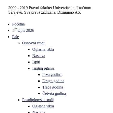
2009 - 2019 Pravni fakultet Univerziteta u Istočnom
Sarajevu. Sva prava zadržana. Dizajnirao AS.
Početna
Upis 2026
Pale
Osnovni studij
Oglasna tabla
Nastava
Ispiti
Ispitna pitanja
Prva godina
Druga godina
Treća godina
Četvrta godina
Postdiplomski studij
Oglasna tabla
Nastava