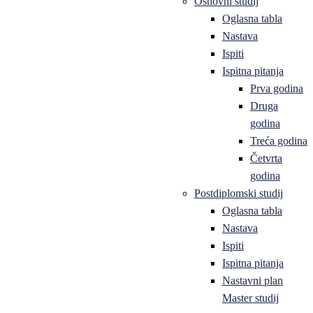
Osnovni studij
Oglasna tabla
Nastava
Ispiti
Ispitna pitanja
Prva godina
Druga
godina
Treća godina
Četvrta
godina
Postdiplomski studij
Oglasna tabla
Nastava
Ispiti
Ispitna pitanja
Nastavni plan
Master studij