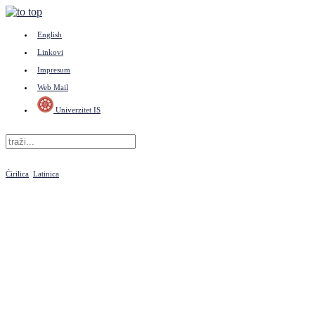
English
Linkovi
Impresum
Web Mail
Univerzitet IS
Ćirilica
Latinica