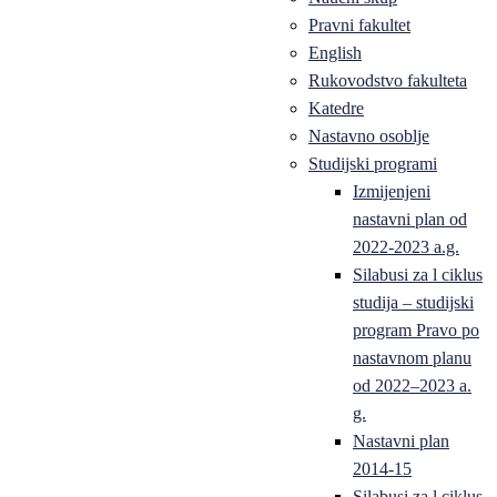
Pravni fakultet
English
Rukovodstvo fakulteta
Katedre
Nastavno osoblje
Studijski programi
Izmijenjeni
nastavni plan od
2022-2023 a.g.
Silabusi za l ciklus
studija – studijski
program Pravo po
nastavnom planu
od 2022–2023 a.
g.
Nastavni plan
2014-15
Silabusi za l ciklus