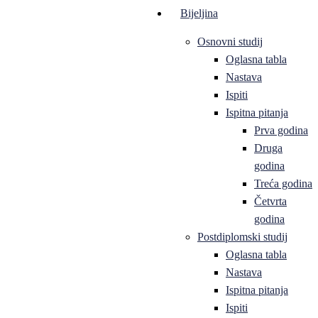
Bijeljina
Osnovni studij
Oglasna tabla
Nastava
Ispiti
Ispitna pitanja
Prva godina
Druga
godina
Treća godina
Četvrta
godina
Postdiplomski studij
Oglasna tabla
Nastava
Ispitna pitanja
Ispiti