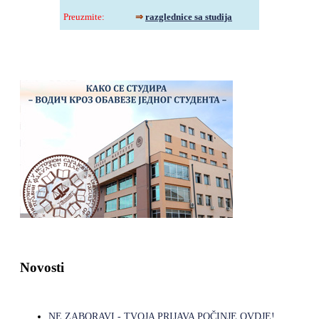
Preuzmite
:
⇒
razglednice sa studija
Novosti
NE ZABORAVI - TVOJA PRIJAVA POČINJE OVDJE!