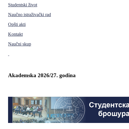
Studentski život
Naučno istraživački rad
Opšti akti
Kontakt
Naučni skup
Akademska 2026/27. godina