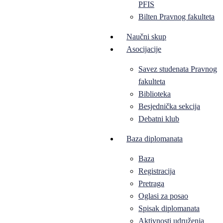
PFIS
Bilten Pravnog fakulteta
Naučni skup
Asocijacije
Savez studenata Pravnog
fakulteta
Biblioteka
Besjednička sekcija
Debatni klub
Baza diplomanata
Baza
Registracija
Pretraga
Oglasi za posao
Spisak diplomanata
Aktivnosti udruženja