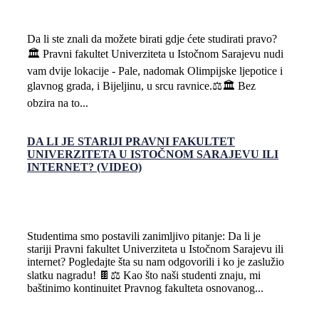
Da li ste znali da možete birati gdje ćete studirati pravo?
🏛️ Pravni fakultet Univerziteta u Istočnom Sarajevu nudi
vam dvije lokacije - Pale, nadomak Olimpijske ljepotice i
glavnog grada, i Bijeljinu, u srcu ravnice.⚖️🏛️ Bez
obzira na to...
DA LI JE STARIJI PRAVNI FAKULTET
UNIVERZITETA U ISTOČNOM SARAJEVU ILI
INTERNET? (VIDEO)
Studentima smo postavili zanimljivo pitanje: Da li je
stariji Pravni fakultet Univerziteta u Istočnom Sarajevu ili
internet? Pogledajte šta su nam odgovorili i ko je zaslužio
slatku nagradu! 🍫⚖️ Kao što naši studenti znaju, mi
baštinimo kontinuitet Pravnog fakulteta osnovanog...