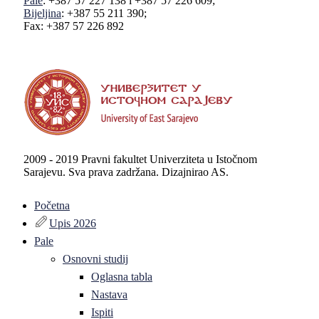
Pale
: +387 57 227 138 i +387 57 226 609;
Bijeljina
: +387 55 211 390;
Fax: +387 57 226 892
2009 - 2019 Pravni fakultet Univerziteta u Istočnom
Sarajevu. Sva prava zadržana. Dizajnirao AS.
Početna
Upis 2026
Pale
Osnovni studij
Oglasna tabla
Nastava
Ispiti