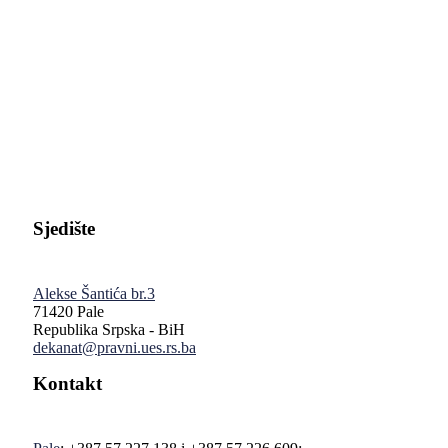
Pravni fakultet Univerziteta u Istočnom Sarajevu
Sjedište
Alekse Šantića br.3
71420 Pale
Republika Srpska - BiH
dekanat@pravni.ues.rs.ba
Kontakt