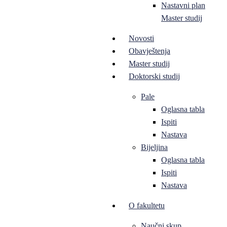
Nastavni plan
Master studij
Novosti
Obavještenja
Master studij
Doktorski studij
Pale
Oglasna tabla
Ispiti
Nastava
Bijeljina
Oglasna tabla
Ispiti
Nastava
O fakultetu
Naučni skup