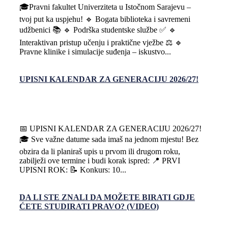
🎓Pravni fakultet Univerziteta u Istočnom Sarajevu –
tvoj put ka uspjehu! 🔹 Bogata biblioteka i savremeni
udžbenici 📚 🔹 Podrška studentske službe ✅ 🔹
Interaktivan pristup učenju i praktične vježbe ⚖️ 🔹
Pravne klinike i simulacije suđenja – iskustvo...
UPISNI KALENDAR ZA GENERACIJU 2026/27!
📅 UPISNI KALENDAR ZA GENERACIJU 2026/27!
🎓 Sve važne datume sada imaš na jednom mjestu! Bez
obzira da li planiraš upis u prvom ili drugom roku,
zabilježi ove termine i budi korak ispred: 📍 PRVI
UPISNI ROK: 📝 Konkurs: 10...
DA LI STE ZNALI DA MOŽETE BIRATI GDJE
ĆETE STUDIRATI PRAVO? (VIDEO)