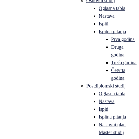
Osnovni studij
Oglasna tabla
Nastava
Ispiti
Ispitna pitanja
Prva godina
Druga
godina
Treća godina
Četvrta
godina
Postdiplomski studij
Oglasna tabla
Nastava
Ispiti
Ispitna pitanja
Nastavni plan
Master studij