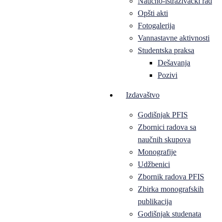
Naučno-istraživački rad
Opšti akti
Fotogalerija
Vannastavne aktivnosti
Studentska praksa
Dešavanja
Pozivi
Izdavaštvo
Godišnjak PFIS
Zbornici radova sa
naučnih skupova
Monografije
Udžbenici
Zbornik radova PFIS
Zbirka monografskih
publikacija
Godišnjak studenata