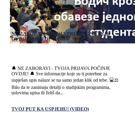
NE ZABORAVI - TVOJA PRIJAVA POČINJE
OVDJE! (VIDEO)
🔔 NE ZABORAVI - TVOJA PRIJAVA POČINJE
OVDJE! 🔔 Sve informacije koje su ti potrebne za
uspješan upis nalaze se na samo jedan klik od tebe. 💻⚖️
Bilo da te zanimaju detalji o studijskim programima,
uslovima upisa ili želiš da...
TVOJ PUT KA USPJEHU! (VIDEO)