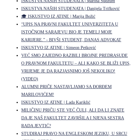
ISKUSTVA NAŠIH STUDENATA | Marina Sudžum
ISKUSTVA NAŠIH STUDENATA | Danijela Trifković
🎓 ISKUSTVO IZ ATINE | Marija Božić
“UPIS NA PRAVNI FAKULTET UNIVERZITETA U
ISTOČNOM SARAJEVU BIO JE TEMELJ MOJE
KARIJERE.” - BIVŠI STUDENT, DANAS ADVOKAT
ISKUSTVO IZ ATINE | Simeon Petković
VEĆ SMO ZAJEDNO RAZBILI BROJNE PREDRASUDE
O PRAVNOM FAKULTETU – ALI KAKO SE BLIŽI UPIS,
VRIJEME JE DA RAZJASNIMO JOŠ NEKOLIKO!
(VIDEO)
ALUMNI PRIČE NASTAVLJAMO SA ĐORĐEM
MARILOVIĆEM!
ISKUSTVO IZ ATINE | Lada Kariklić
MILIČINU PRIČU STE VEĆ ČULI, ALI DA LI ZNATE
DA JE NAŠ FAKULTET ZAVRŠILA I NJENA SESTRA
RADA JEVTIĆ?
STUDIRAJ PRAVO NA ENGLESKOM JEZIKU, U SRCU