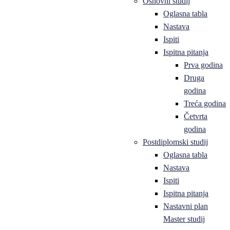
Osnovni studij
Oglasna tabla
Nastava
Ispiti
Ispitna pitanja
Prva godina
Druga
godina
Treća godina
Četvrta
godina
Postdiplomski studij
Oglasna tabla
Nastava
Ispiti
Ispitna pitanja
Nastavni plan
Master studij