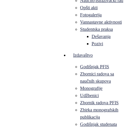
Naučno-istraživački rad
Opšti akti
Fotogalerija
Vannastavne aktivnosti
Studentska praksa
Dešavanja
Pozivi
Izdavaštvo
Godišnjak PFIS
Zbornici radova sa
naučnih skupova
Monografije
Udžbenici
Zbornik radova PFIS
Zbirka monografskih
publikacija
Godišnjak studenata