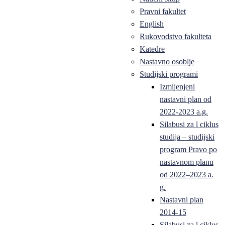
Pravni fakultet
English
Rukovodstvo fakulteta
Katedre
Nastavno osoblje
Studijski programi
Izmijenjeni
nastavni plan od
2022-2023 a.g.
Silabusi za l ciklus
studija – studijski
program Pravo po
nastavnom planu
od 2022–2023 a.
g.
Nastavni plan
2014-15
Silabusi za l ciklus