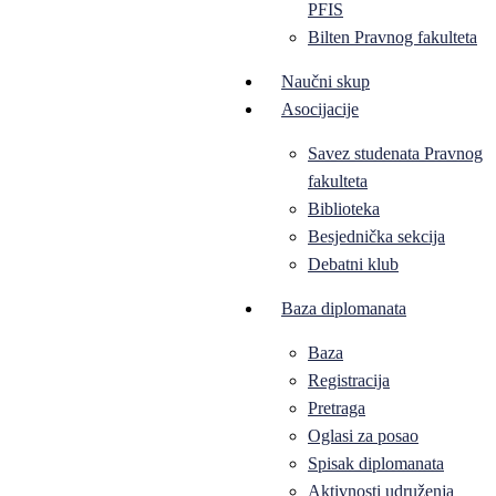
PFIS
Bilten Pravnog fakulteta
Naučni skup
Asocijacije
Savez studenata Pravnog
fakulteta
Biblioteka
Besjednička sekcija
Debatni klub
Baza diplomanata
Baza
Registracija
Pretraga
Oglasi za posao
Spisak diplomanata
Aktivnosti udruženja