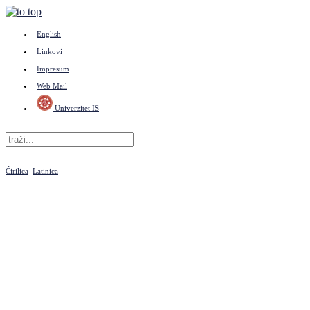
English
Linkovi
Impresum
Web Mail
Univerzitet IS
Ćirilica
Latinica