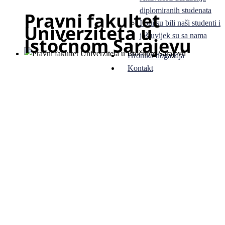
diplomiranih studenata
Pravni fakultet
I oni su bili naši studenti i
Univerziteta u
još uvijek su sa nama
Istočnom Sarajevu
Hronika događaja
Kontakt