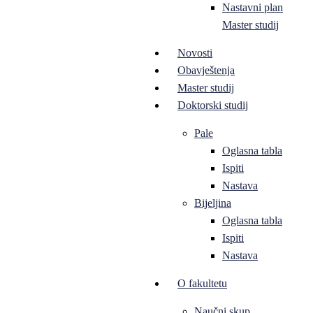
Nastavni plan
Master studij
Novosti
Obavještenja
Master studij
Doktorski studij
Pale
Oglasna tabla
Ispiti
Nastava
Bijeljina
Oglasna tabla
Ispiti
Nastava
O fakultetu
Naučni skup