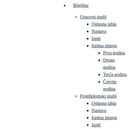
Bijeljina
Osnovni studij
Oglasna tabla
Nastava
Ispiti
Ispitna pitanja
Prva godina
Druga
godina
Treća godina
Četvrta
godina
Postdiplomski studij
Oglasna tabla
Nastava
Ispitna pitanja
Ispiti