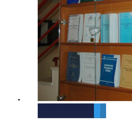
Zbornici radova sa naučnih
skupova