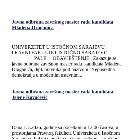
Javna odbrana završnog master rada kandidata
Mladena Draganića
UNIVERZITET U ISTOČNOM SARAJEVU
PRAVNI FAKULTET ISTOČNO SARAJEVO
PALE OBAVJEŠTENJE Zakazuje se
javna odbrana završnog master rada kandidata Mladena
Draganića, dipl. pravnika pod nazivom ''Neposredna
demokratija u modernim ustavnim...
Javna odbrana završnog master rada kandidata
Jelene Kovačević
Dana 1.7.2026. godine sa početkom u 12.00 časova, u
prostorijama Pravnog fakulteta Univerziteta u Istočnom
Sarajevu u Palama, održana je javna odbrana završnog