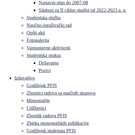
Nastavni plan do 2007-08
Silabusi za II ciklus studija od 2022-2023 a. g.
Studentska služba
Naučno-istraživački rad
Opšti akti
Fotogalerija
Vannastavne aktivnosti
Studentska praksa
Dešavanja
Pozivi
Izdavaštvo
Godišnjak PFIS
Zbornici radova sa naučnih skupova
Monografije
Udžbenici
Zbornik radova PFIS
Zbirka monografskih publikacija
Godišnjak studenata PFIS