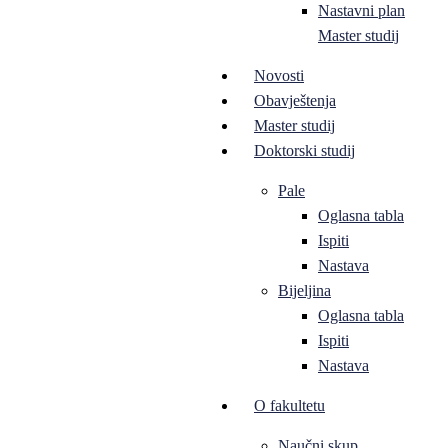
Nastavni plan
Master studij
Novosti
Obavještenja
Master studij
Doktorski studij
Pale
Oglasna tabla
Ispiti
Nastava
Bijeljina
Oglasna tabla
Ispiti
Nastava
O fakultetu
Naučni skup