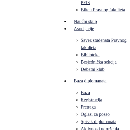
PFIS
Bilten Pravnog fakulteta
Naučni skup
Asocijacije
Savez studenata Pravnog
fakulteta
Biblioteka
Besjednička sekcija
Debatni klub
Baza diplomanata
Baza
Registracija
Pretraga
Oglasi za posao
Spisak diplomanata
Aktivnosti udruženja