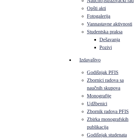
Naučno-istraživački rad
Opšti akti
Fotogalerija
Vannastavne aktivnosti
Studentska praksa
Dešavanja
Pozivi
Izdavaštvo
Godišnjak PFIS
Zbornici radova sa
naučnih skupova
Monografije
Udžbenici
Zbornik radova PFIS
Zbirka monografskih
publikacija
Godišnjak studenata