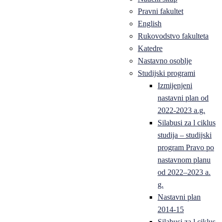
Pravni fakultet
English
Rukovodstvo fakulteta
Katedre
Nastavno osoblje
Studijski programi
Izmijenjeni
nastavni plan od
2022-2023 a.g.
Silabusi za l ciklus
studija – studijski
program Pravo po
nastavnom planu
od 2022–2023 a.
g.
Nastavni plan
2014-15
Silabusi za l ciklus