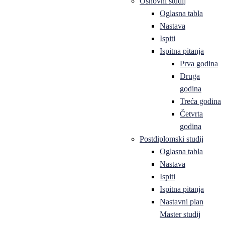
Osnovni studij
Oglasna tabla
Nastava
Ispiti
Ispitna pitanja
Prva godina
Druga
godina
Treća godina
Četvrta
godina
Postdiplomski studij
Oglasna tabla
Nastava
Ispiti
Ispitna pitanja
Nastavni plan
Master studij