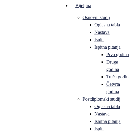
Bijeljina
Osnovni studij
Oglasna tabla
Nastava
Ispiti
Ispitna pitanja
Prva godina
Druga
godina
Treća godina
Četvrta
godina
Postdiplomski studij
Oglasna tabla
Nastava
Ispitna pitanja
Ispiti