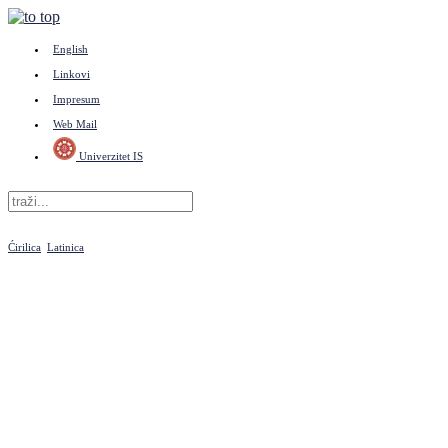
English
Linkovi
Impresum
Web Mail
Univerzitet IS
Ćirilica
Latinica