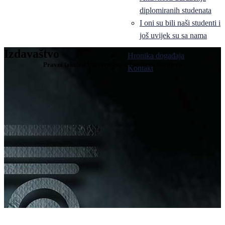
diplomiranih studenata
I oni su bili naši studenti i
još uvijek su sa nama
Izdavaštvo
Hronika događaja
Pravni fakultet Univerziteta u Istočnom Sarajevu
Kontakt