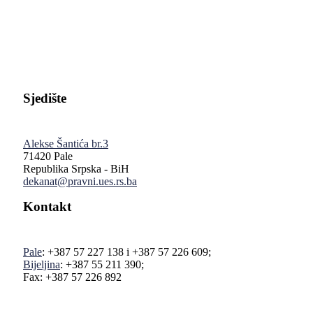
Pravni fakultet Univerziteta u Istočnom Sarajevu
Sjedište
Alekse Šantića br.3
71420 Pale
Republika Srpska - BiH
dekanat@pravni.ues.rs.ba
Kontakt
Pale
: +387 57 227 138 i +387 57 226 609;
Bijeljina
: +387 55 211 390;
Fax: +387 57 226 892