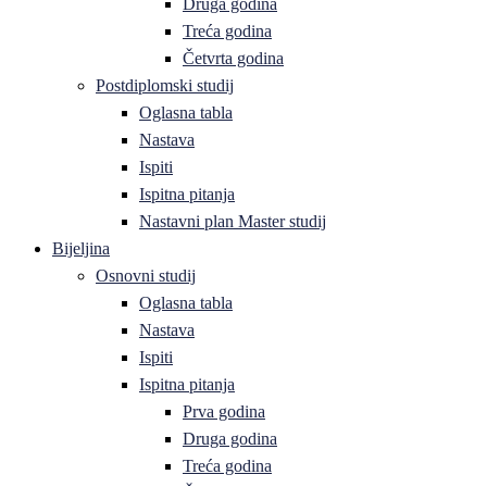
Druga godina
Treća godina
Četvrta godina
Postdiplomski studij
Oglasna tabla
Nastava
Ispiti
Ispitna pitanja
Nastavni plan Master studij
Bijeljina
Osnovni studij
Oglasna tabla
Nastava
Ispiti
Ispitna pitanja
Prva godina
Druga godina
Treća godina