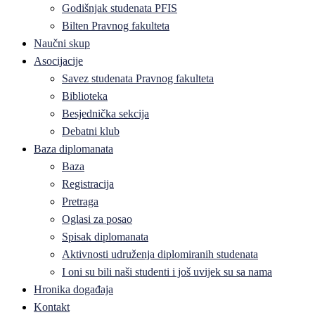
Godišnjak studenata PFIS
Bilten Pravnog fakulteta
Naučni skup
Asocijacije
Savez studenata Pravnog fakulteta
Biblioteka
Besjednička sekcija
Debatni klub
Baza diplomanata
Baza
Registracija
Pretraga
Oglasi za posao
Spisak diplomanata
Aktivnosti udruženja diplomiranih studenata
I oni su bili naši studenti i još uvijek su sa nama
Hronika događaja
Kontakt