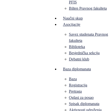
PFIS
Bilten Pravnog fakulteta
Naučni skup
Asocijacije
Savez studenata Pravnog
fakulteta
Biblioteka
Besjednička sekcija
Debatni klub
Baza diplomanata
Baza
Registracija
Pretraga
Oglasi za posao
Spisak diplomanata
Aktivnosti udruženja