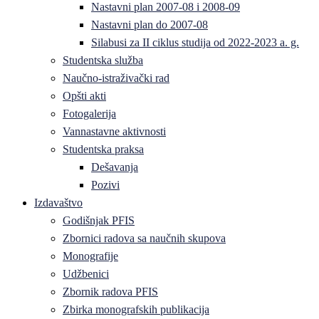
Nastavni plan 2007-08 i 2008-09
Nastavni plan do 2007-08
Silabusi za II ciklus studija od 2022-2023 a. g.
Studentska služba
Naučno-istraživački rad
Opšti akti
Fotogalerija
Vannastavne aktivnosti
Studentska praksa
Dešavanja
Pozivi
Izdavaštvo
Godišnjak PFIS
Zbornici radova sa naučnih skupova
Monografije
Udžbenici
Zbornik radova PFIS
Zbirka monografskih publikacija