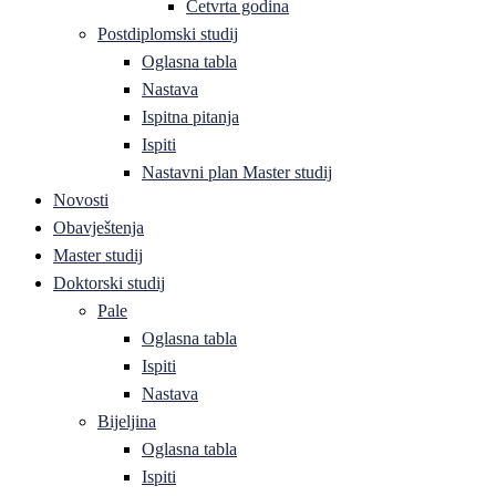
Četvrta godina
Postdiplomski studij
Oglasna tabla
Nastava
Ispitna pitanja
Ispiti
Nastavni plan Master studij
Novosti
Obavještenja
Master studij
Doktorski studij
Pale
Oglasna tabla
Ispiti
Nastava
Bijeljina
Oglasna tabla
Ispiti