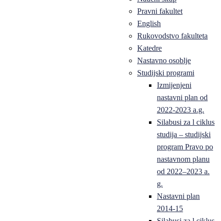
Pravni fakultet
English
Rukovodstvo fakulteta
Katedre
Nastavno osoblje
Studijski programi
Izmijenjeni
nastavni plan od
2022-2023 a.g.
Silabusi za l ciklus
studija – studijski
program Pravo po
nastavnom planu
od 2022–2023 a.
g.
Nastavni plan
2014-15
Silabusi za l ciklus