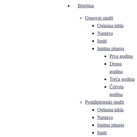
Bijeljina
Osnovni studij
Oglasna tabla
Nastava
Ispiti
Ispitna pitanja
Prva godina
Druga
godina
Treća godina
Četvrta
godina
Postdiplomski studij
Oglasna tabla
Nastava
Ispitna pitanja
Ispiti