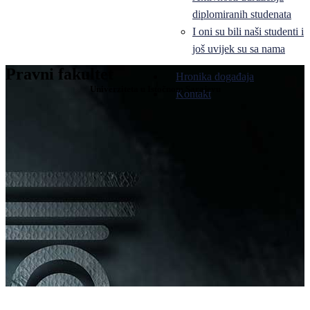
diplomiranih studenata
I oni su bili naši studenti i
još uvijek su sa nama
Pravni fakultet
Hronika događaja
Univerziteta u Istočnom Sarajevu
Kontakt