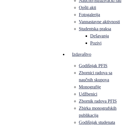
Naučno-istraživački rad
Opšti akti
Fotogalerija
Vannastavne aktivnosti
Studentska praksa
Dešavanja
Pozivi
Izdavaštvo
Godišnjak PFIS
Zbornici radova sa
naučnih skupova
Monografije
Udžbenici
Zbornik radova PFIS
Zbirka monografskih
publikacija
Godišnjak studenata