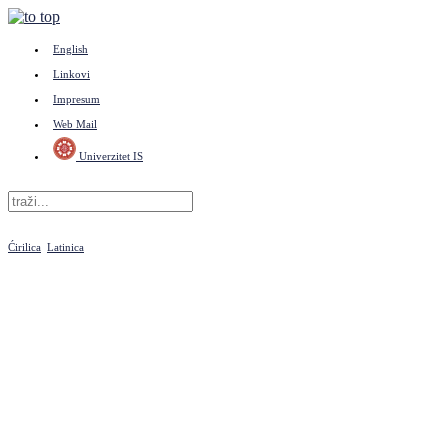
English
Linkovi
Impresum
Web Mail
Univerzitet IS
Ćirilica
Latinica