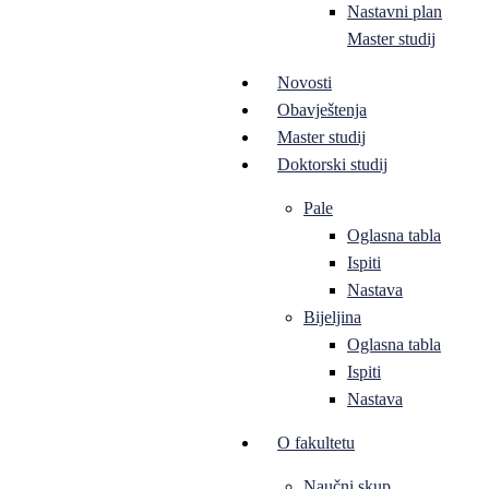
Nastavni plan
Master studij
Novosti
Obavještenja
Master studij
Doktorski studij
Pale
Oglasna tabla
Ispiti
Nastava
Bijeljina
Oglasna tabla
Ispiti
Nastava
O fakultetu
Naučni skup