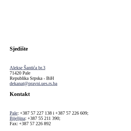
Pravni fakultet Univerziteta u Istočnom Sarajevu
Sjedište
Alekse Šantića br.3
71420 Pale
Republika Srpska - BiH
dekanat@pravni.ues.rs.ba
Kontakt
Pale
: +387 57 227 138 i +387 57 226 609;
Bijeljina
: +387 55 211 390;
Fax: +387 57 226 892