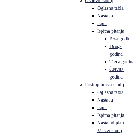
Osnovni studij
Oglasna tabla
Nastava
Ispiti
Ispitna pitanja
Prva godina
Druga
godina
Treća godina
Četvrta
godina
Postdiplomski studij
Oglasna tabla
Nastava
Ispiti
Ispitna pitanja
Nastavni plan
Master studij