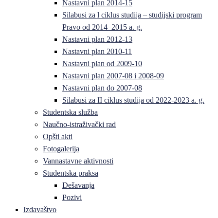
Nastavni plan 2014-15
Silabusi za l ciklus studija – studijski program
Pravo od 2014–2015 a. g.
Nastavni plan 2012-13
Nastavni plan 2010-11
Nastavni plan od 2009-10
Nastavni plan 2007-08 i 2008-09
Nastavni plan do 2007-08
Silabusi za II ciklus studija od 2022-2023 a. g.
Studentska služba
Naučno-istraživački rad
Opšti akti
Fotogalerija
Vannastavne aktivnosti
Studentska praksa
Dešavanja
Pozivi
Izdavaštvo