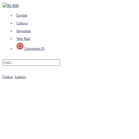
English
Linkovi
Impresum
Web Mail
Univerzitet IS
Ćirilica
Latinica