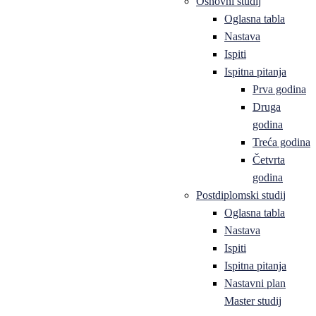
Osnovni studij
Oglasna tabla
Nastava
Ispiti
Ispitna pitanja
Prva godina
Druga
godina
Treća godina
Četvrta
godina
Postdiplomski studij
Oglasna tabla
Nastava
Ispiti
Ispitna pitanja
Nastavni plan
Master studij