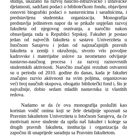
studija, ukazano na razvoj naučno-istraživačke i izdavačke
djelatnosti, sadržani podaci o bibliotečkom fondu, objavljeni
osnovni biografski podaci o nastavnicima i saradnicima, i
predstavljena studentska organizacija. Monografija
predstavlja jedinstven napor da se prikaže uspješan razvoj
fakulteta od njegovog osnivanja, a naročito nakon
obnavljanja rada u Republici Srpskoj. Fakultet je postao
jedan od najvećih fakulteta u sastavu Univerziteta u
Istočnom Sarajevu i jedan od najznačajnijih pravnih
fakulteta u zemlji i okruženju, stvorio vrlo povoljne
kadrovske i materijalne uslove za neometano odvijanje
nastavno-naučnog procesa i za razvoj raznovrsnih
studentskih aktivnosti. Naročito značajni rezultati ostvareni
su u periodu od 2010. godine do danas, kada je fakultet
značajno razvio aktivnosti na svim poljima, organizovao
veći broj naučnih skupova, obogatio bibliotečki fond i, što je
najvažnije, dobio sedam mladih nastavnika iz vlastitih
redova.
Nadamo se da će ova monografija poslužiti kao
koristan vodič onima koji se žele detaljnije upoznati sa
Pravnim fakultetom Univerziteta u Istočnom Sarajevu, da će
motivisati nove studente da upišu naš fakultet i kolege sa
drugih pravnih fakulteta, institucija i organizacija da
započnu ili unaprijede saradnju sa Pravnim fakultetom.