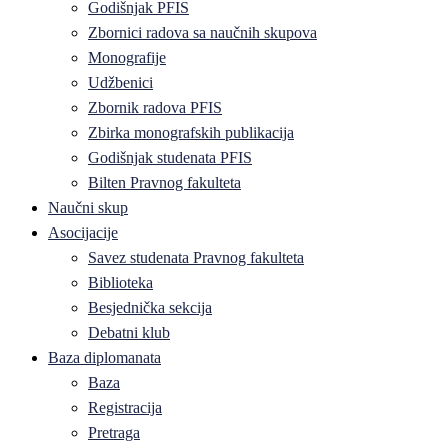
Godišnjak PFIS
Zbornici radova sa naučnih skupova
Monografije
Udžbenici
Zbornik radova PFIS
Zbirka monografskih publikacija
Godišnjak studenata PFIS
Bilten Pravnog fakulteta
Naučni skup
Asocijacije
Savez studenata Pravnog fakulteta
Biblioteka
Besjednička sekcija
Debatni klub
Baza diplomanata
Baza
Registracija
Pretraga