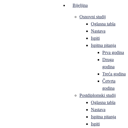
Bijeljina
Osnovni studij
Oglasna tabla
Nastava
Ispiti
Ispitna pitanja
Prva godina
Druga
godina
Treća godina
Četvrta
godina
Postdiplomski studij
Oglasna tabla
Nastava
Ispitna pitanja
Ispiti