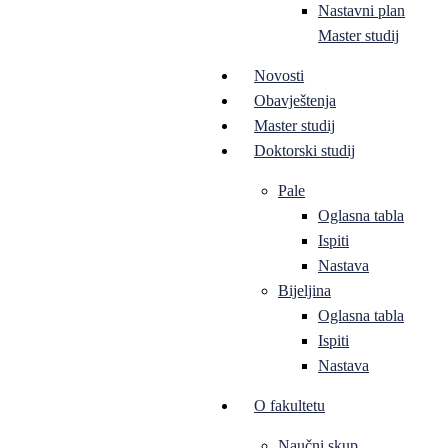
Nastavni plan
Master studij
Novosti
Obavještenja
Master studij
Doktorski studij
Pale
Oglasna tabla
Ispiti
Nastava
Bijeljina
Oglasna tabla
Ispiti
Nastava
O fakultetu
Naučni skup