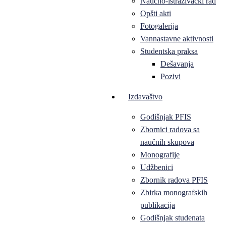
Naučno-istraživački rad
Opšti akti
Fotogalerija
Vannastavne aktivnosti
Studentska praksa
Dešavanja
Pozivi
Izdavaštvo
Godišnjak PFIS
Zbornici radova sa
naučnih skupova
Monografije
Udžbenici
Zbornik radova PFIS
Zbirka monografskih
publikacija
Godišnjak studenata