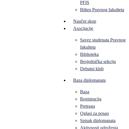
PFIS
Bilten Pravnog fakulteta
Naučni skup
Asocijacije
Savez studenata Pravnog
fakulteta
Biblioteka
Besjednička sekcija
Debatni klub
Baza diplomanata
Baza
Registracija
Pretraga
Oglasi za posao
Spisak diplomanata
Aktivnosti udruženja