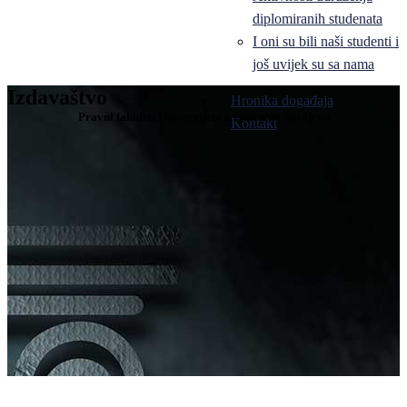
diplomiranih studenata
I oni su bili naši studenti i
još uvijek su sa nama
Izdavaštvo
Hronika događaja
Pravni fakultet Univerziteta u Istočnom Sarajevu
Kontakt