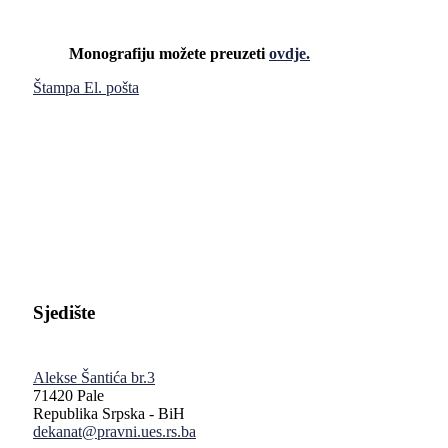
Monografiju možete preuzeti
ovdje.
Štampa
El. pošta
Pravni fakultet Univerziteta u Istočnom Sarajevu
Sjedište
Alekse Šantića br.3
71420 Pale
Republika Srpska - BiH
dekanat@pravni.ues.rs.ba