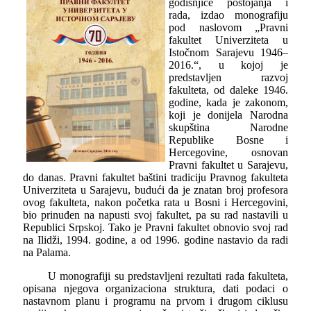
godišnjice postojanja i
rada, izdao monografiju
pod naslovom „Pravni
fakultet Univerziteta u
Istočnom Sarajevu 1946–
2016.“, u kojoj je
predstavljen razvoj
fakulteta, od daleke 1946.
godine, kada je zakonom,
koji je donijela Narodna
skupština Narodne
Republike Bosne i
Hercegovine, osnovan
Pravni fakultet u Sarajevu,
do danas. Pravni fakultet baštini tradiciju Pravnog fakulteta
Univerziteta u Sarajevu, budući da je znatan broj profesora
ovog fakulteta, nakon početka rata u Bosni i Hercegovini,
bio prinuđen na napusti svoj fakultet, pa su rad nastavili u
Republici Srpskoj. Tako je Pravni fakultet obnovio svoj rad
na Ilidži, 1994. godine, a od 1996. godine nastavio da radi
na Palama.
U monografiji su predstavljeni rezultati rada fakulteta,
opisana njegova organizaciona struktura, dati podaci o
nastavnom planu i programu na prvom i drugom ciklusu