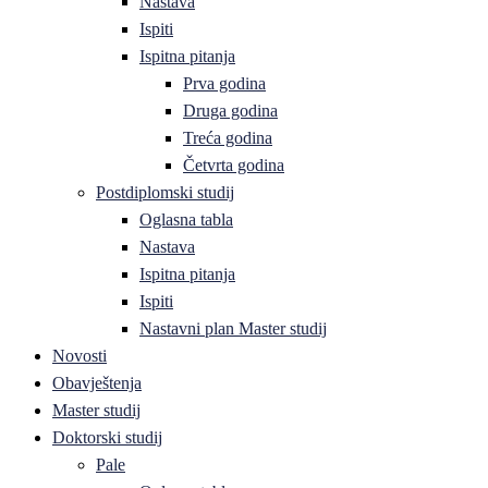
Nastava
Ispiti
Ispitna pitanja
Prva godina
Druga godina
Treća godina
Četvrta godina
Postdiplomski studij
Oglasna tabla
Nastava
Ispitna pitanja
Ispiti
Nastavni plan Master studij
Novosti
Obavještenja
Master studij
Doktorski studij
Pale