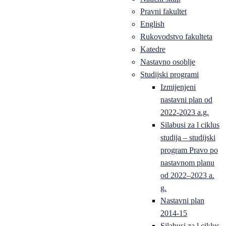
Pravni fakultet
English
Rukovodstvo fakulteta
Katedre
Nastavno osoblje
Studijski programi
Izmijenjeni
nastavni plan od
2022-2023 a.g.
Silabusi za l ciklus
studija – studijski
program Pravo po
nastavnom planu
od 2022–2023 a.
g.
Nastavni plan
2014-15
Silabusi za l ciklus