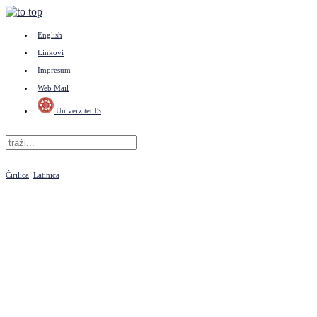
English
Linkovi
Impresum
Web Mail
Univerzitet IS
Ćirilica
Latinica