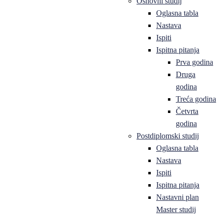
Osnovni studij
Oglasna tabla
Nastava
Ispiti
Ispitna pitanja
Prva godina
Druga
godina
Treća godina
Četvrta
godina
Postdiplomski studij
Oglasna tabla
Nastava
Ispiti
Ispitna pitanja
Nastavni plan
Master studij