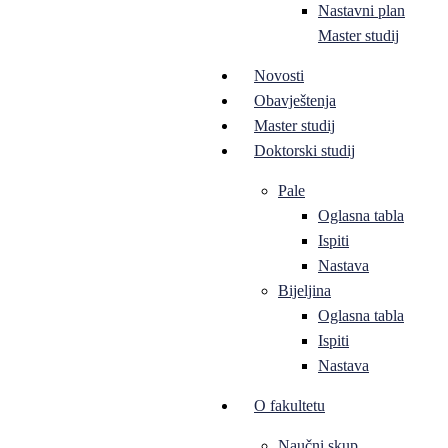
Nastavni plan
Master studij
Novosti
Obavještenja
Master studij
Doktorski studij
Pale
Oglasna tabla
Ispiti
Nastava
Bijeljina
Oglasna tabla
Ispiti
Nastava
O fakultetu
Naučni skup