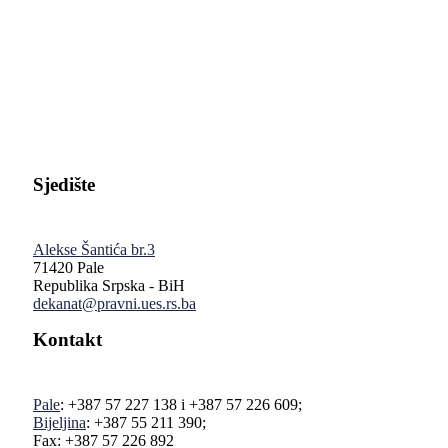
Pravni fakultet Univerziteta u Istočnom Sarajevu
Sjedište
Alekse Šantića br.3
71420 Pale
Republika Srpska - BiH
dekanat@pravni.ues.rs.ba
Kontakt
Pale
: +387 57 227 138 i +387 57 226 609;
Bijeljina
: +387 55 211 390;
Fax: +387 57 226 892