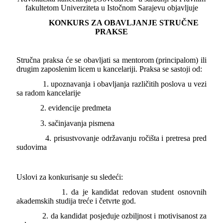
fakultetom Univerziteta u Istočnom Sarajevu objavljuje
KONKURS ZA OBAVLJANJE STRUČNE
PRAKSE
Stručna praksa će se obavljati sa mentorom (principalom) ili
drugim zaposlenim licem u kancelariji. Praksa se sastoji od:
1. upoznavanja i obavljanja različitih poslova u vezi
sa radom kancelarije
2. evidencije predmeta
3. sačinjavanja pismena
4. prisustvovanje održavanju ročišta i pretresa pred
sudovima
Uslovi za konkurisanje su sledeći:
1. da je kandidat redovan student osnovnih
akademskih studija treće i četvrte god.
2. da kandidat posjeduje ozbiljnost i motivisanost za