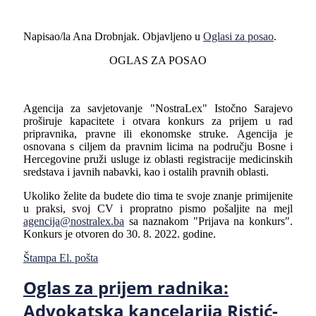
Napisao/la Ana Drobnjak. Objavljeno u
Oglasi za posao
.
OGLAS ZA POSAO
Agencija za savjetovanje
"NostraLex"
Istočno Sarajevo
proširuje kapacitete i otvara konkurs za prijem u rad
pripravnika, pravne ili ekonomske struke. Аgencija je
osnovana s ciljem da pravnim licima na području Bosne i
Hercegovine pruži usluge iz oblasti registracije medicinskih
sredstava i javnih nabavki, kao i ostalih pravnih oblasti.
Ukoliko želite da budete dio tima te svoje znanje primijenite
u praksi, svoj
CV
i propratno pismo pošaljite na mejl
agencija@nostralex.ba
sa naznakom "Prijava na konkurs".
Konkurs je otvoren do 30. 8. 2022. godine.
Štampa
El. pošta
Oglas za prijem radnika:
Advokatska kancelarija Ristić-