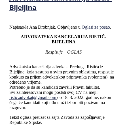
Bijeljina
Napisao/la Ana Drobnjak. Objavljeno u
Oglasi za posao
.
ADVOKATSKA KANCELARIJA RISTIĆ
-
BIJE
LJ
INA
Raspisuje OGLAS
Advokatska kancelarija advokata Predraga Ristića iz
Bijeljine, koja zastupa u svim pravnim oblastima, raspisuje
konkurs za prijem advokatskog pripravnika (volontera), na
određeno vrijeme.
Potrebno je da su kandidati završili Pravni fakultet.
Svi zainteresovani mogu poslati svoj
CV
na mejl:
ristic.advokat@gmail.com
do 18. 3. 2022. godine, nakon
čega će kandidati koji uđu u uži izbor biti pozivani na
razgovor.
Tekst oglasa preuzet sa sajta Zavoda za zapošljavanje
Republike Srpske.