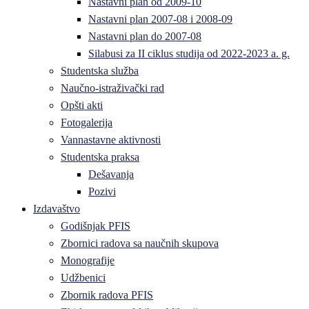
Nastavni plan od 2009-10
Nastavni plan 2007-08 i 2008-09
Nastavni plan do 2007-08
Silabusi za II ciklus studija od 2022-2023 a. g.
Studentska služba
Naučno-istraživački rad
Opšti akti
Fotogalerija
Vannastavne aktivnosti
Studentska praksa
Dešavanja
Pozivi
Izdavaštvo
Godišnjak PFIS
Zbornici radova sa naučnih skupova
Monografije
Udžbenici
Zbornik radova PFIS