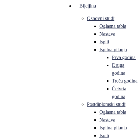
Bijeljina
Osnovni studij
Oglasna tabla
Nastava
Ispiti
Ispitna pitanja
Prva godina
Druga
godina
Treća godina
Četvrta
godina
Postdiplomski studij
Oglasna tabla
Nastava
Ispitna pitanja
Ispiti