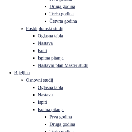
Druga godina
Treća godina
Četvrta godina
Postdiplomski studij
Oglasna tabla
Nastava
Ispiti
Ispitna pitanja
Nastavni plan Master studij
Bijeljina
Osnovni studij
Oglasna tabla
Nastava
Ispiti
Ispitna pitanja
Prva godina
Druga godina
Treća godina