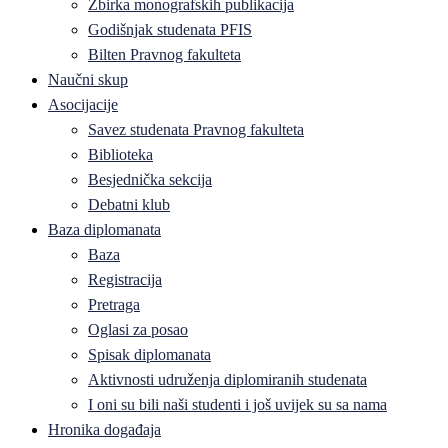
Zbirka monografskih publikacija
Godišnjak studenata PFIS
Bilten Pravnog fakulteta
Naučni skup
Asocijacije
Savez studenata Pravnog fakulteta
Biblioteka
Besjednička sekcija
Debatni klub
Baza diplomanata
Baza
Registracija
Pretraga
Oglasi za posao
Spisak diplomanata
Aktivnosti udruženja diplomiranih studenata
I oni su bili naši studenti i još uvijek su sa nama
Hronika događaja