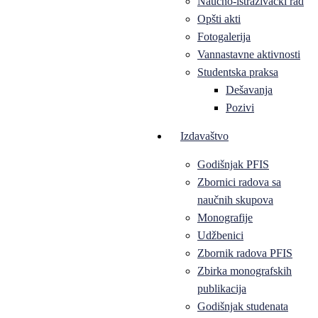
Naučno-istraživački rad
Opšti akti
Fotogalerija
Vannastavne aktivnosti
Studentska praksa
Dešavanja
Pozivi
Izdavaštvo
Godišnjak PFIS
Zbornici radova sa
naučnih skupova
Monografije
Udžbenici
Zbornik radova PFIS
Zbirka monografskih
publikacija
Godišnjak studenata