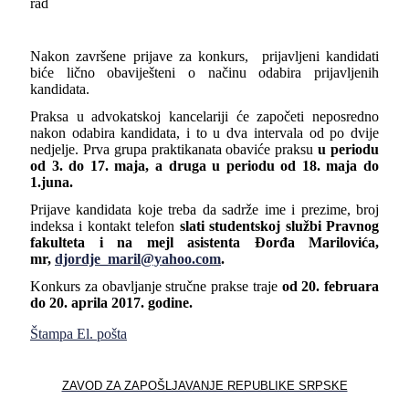
rad
Nakon završene prijave za konkurs, prijavljeni kandidati
biće lično obaviješteni o načinu odabira prijavljenih
kandidata.
Praksa u advokatskoj kancelariji će započeti neposredno
nakon odabira kandidata, i to u dva intervala od po dvije
nedjelje. Prva grupa praktikanata obaviće praksu
u periodu
od 3. do 17. maja, a druga u periodu od 18. maja do
1.juna.
Prijave kandidata koje treba da sadrže ime i prezime, broj
indeksa i kontakt telefon
slati studentskoj službi Pravnog
fakulteta i na mejl asistenta Đorđa Marilovića,
mr,
djordje_maril@yahoo.com
.
Konkurs za obavljanje stručne prakse traje
od 20. februara
do 20. aprila 2017. godine.
Štampa
El. pošta
ZAVOD ZA ZAPOŠLЈAVANJE REPUBLIKE SRPSKE