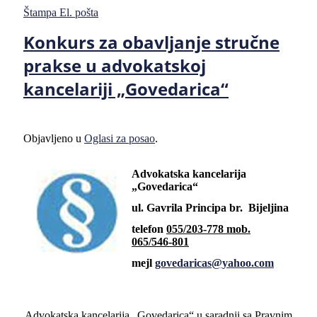
Štampa
El. pošta
Konkurs za obavljanje stručne
prakse u advokatskoj
kancelariji „Govedarica“
Objavljeno u
Oglasi za posao
.
Advokatska kancelarija
„Govedarica“
ul. Gavrila Principa br. Bijeljina
telefon
055/203-778 mob.
065/546-801
mejl
govedaricas@yahoo.com
Advokatska kancelarija „Govedarica“ u saradnji sa Pravnim