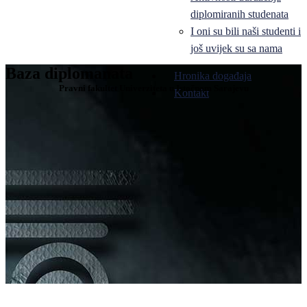
diplomiranih studenata
I oni su bili naši studenti i
još uvijek su sa nama
Baza diplomanata
Hronika događaja
Pravni fakultet Univerziteta u Istočnom Sarajevu
Kontakt