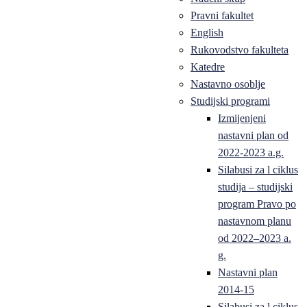
Pravni fakultet
English
Rukovodstvo fakulteta
Katedre
Nastavno osoblje
Studijski programi
Izmijenjeni
nastavni plan od
2022-2023 a.g.
Silabusi za l ciklus
studija – studijski
program Pravo po
nastavnom planu
od 2022–2023 a.
g.
Nastavni plan
2014-15
Silabusi za l ciklus