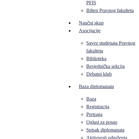
PFIS
Bilten Pravnog fakulteta
Naučni skup
Asocijacije
Savez studenata Pravnog
fakulteta
Biblioteka
Besjednička sekcija
Debatni klub
Baza diplomanata
Baza
Registracija
Pretraga
Oglasi za posao
Spisak diplomanata
Aktivnosti udruženja