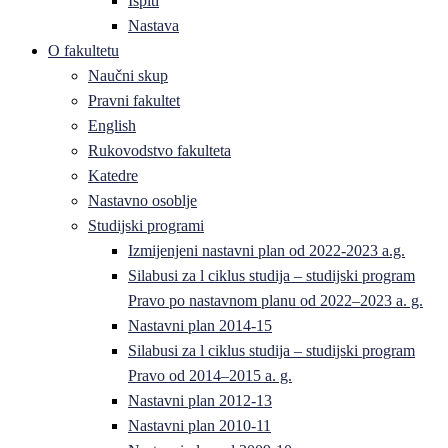
Ispiti
Nastava
O fakultetu
Naučni skup
Pravni fakultet
English
Rukovodstvo fakulteta
Katedre
Nastavno osoblje
Studijski programi
Izmijenjeni nastavni plan od 2022-2023 a.g.
Silabusi za l ciklus studija – studijski program
Pravo po nastavnom planu od 2022–2023 a. g.
Nastavni plan 2014-15
Silabusi za l ciklus studija – studijski program
Pravo od 2014–2015 a. g.
Nastavni plan 2012-13
Nastavni plan 2010-11