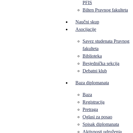
PFIS
Bilten Pravnog fakulteta
Naučni skup
Asocijacije
Savez studenata Pravnog
fakulteta
Biblioteka
Besjednička sekcija
Debatni klub
Baza diplomanata
Baza
Registracija
Pretraga
Oglasi za posao
Spisak diplomanata
Aktivnosti udruženja