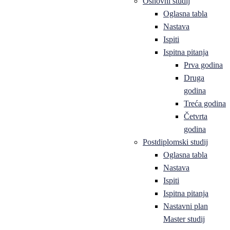
Osnovni studij
Oglasna tabla
Nastava
Ispiti
Ispitna pitanja
Prva godina
Druga
godina
Treća godina
Četvrta
godina
Postdiplomski studij
Oglasna tabla
Nastava
Ispiti
Ispitna pitanja
Nastavni plan
Master studij