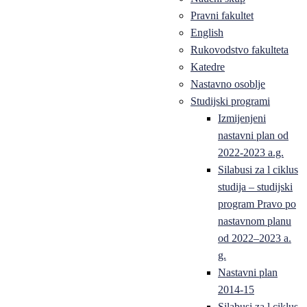
Pravni fakultet
English
Rukovodstvo fakulteta
Katedre
Nastavno osoblje
Studijski programi
Izmijenjeni
nastavni plan od
2022-2023 a.g.
Silabusi za l ciklus
studija – studijski
program Pravo po
nastavnom planu
od 2022–2023 a.
g.
Nastavni plan
2014-15
Silabusi za l ciklus