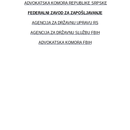
ADVOKATSKA KOMORA REPUBLIKE SRPSKE
FEDERALNI ZAVOD ZA ZAPOŠLJAVANJE
AGENCIJA ZA DRŽAVNU UPRAVU RS
AGENCIJA ZA DRŽAVNU SLUŽBU FBIH
ADVOKATSKA KOMORA FBIH
Pravni fakultet Univerziteta u Istočnom Sarajevu