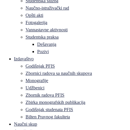
Studentska služba
Naučno-istraživački rad
Opšti akti
Fotogalerija
Vannastavne aktivnosti
Studentska praksa
Dešavanja
Pozivi
Izdavaštvo
Godišnjak PFIS
Zbornici radova sa naučnih skupova
Monografije
Udžbenici
Zbornik radova PFIS
Zbirka monografskih publikacija
Godišnjak studenata PFIS
Bilten Pravnog fakulteta
Naučni skup