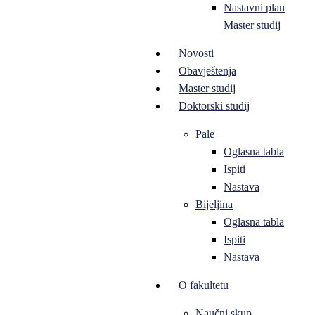
Nastavni plan
Master studij
Novosti
Obavještenja
Master studij
Doktorski studij
Pale
Oglasna tabla
Ispiti
Nastava
Bijeljina
Oglasna tabla
Ispiti
Nastava
O fakultetu
Naučni skup