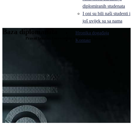
diplomiranih studenata
I oni su bili naši studenti i
još uvijek su sa nama
Baza diplomanata
Hronika događaja
Pravni fakultet Univerziteta u Istočnom Sarajevu
Kontakt