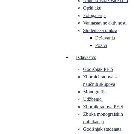
Naučno-istraživački rad
Opšti akti
Fotogalerija
Vannastavne aktivnosti
Studentska praksa
Dešavanja
Pozivi
Izdavaštvo
Godišnjak PFIS
Zbornici radova sa
naučnih skupova
Monografije
Udžbenici
Zbornik radova PFIS
Zbirka monografskih
publikacija
Godišnjak studenata