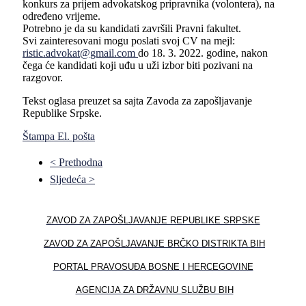
konkurs za prijem advokatskog pripravnika (volontera), na
određeno vrijeme.
Potrebno je da su kandidati završili Pravni fakultet.
Svi zainteresovani mogu poslati svoj
CV
na mejl:
ristic.advokat@gmail.com
do 18. 3. 2022. godine, nakon
čega će kandidati koji uđu u uži izbor biti pozivani na
razgovor.
Tekst oglasa preuzet sa sajta Zavoda za zapošljavanje
Republike Srpske.
Štampa
El. pošta
< Prethodna
Sljedeća >
ZAVOD ZA ZAPOŠLЈAVANJE REPUBLIKE SRPSKE
ZAVOD ZA ZAPOŠLЈAVANJE BRČKO DISTRIKTA BIH
PORTAL PRAVOSUĐA BOSNE I HERCEGOVINE
AGENCIJA ZA DRŽAVNU SLUŽBU BIH