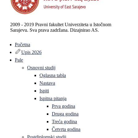
2009 - 2019 Pravni fakultet Univerziteta u Istočnom
Sarajevu. Sva prava zadržana. Dizajnirao AS.
Početna
Upis 2026
Pale
Osnovni studij
Oglasna tabla
Nastava
Ispiti
Ispitna pitanja
Prva godina
Druga godina
Treća godina
Četvrta godina
Postdiplomski studij