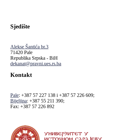
Sjedište
Alekse Šantića br.3
71420 Pale
Republika Srpska - BiH
dekanat@pravni.ues.rs.ba
Kontakt
Pale
: +387 57 227 138 i +387 57 226 609;
Bijeljina
: +387 55 211 390;
Fax: +387 57 226 892