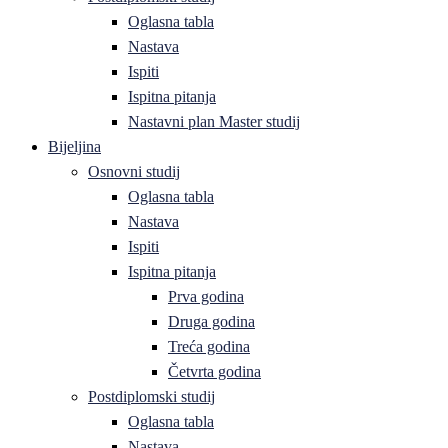
Oglasna tabla
Nastava
Ispiti
Ispitna pitanja
Nastavni plan Master studij
Bijeljina
Osnovni studij
Oglasna tabla
Nastava
Ispiti
Ispitna pitanja
Prva godina
Druga godina
Treća godina
Četvrta godina
Postdiplomski studij
Oglasna tabla
Nastava