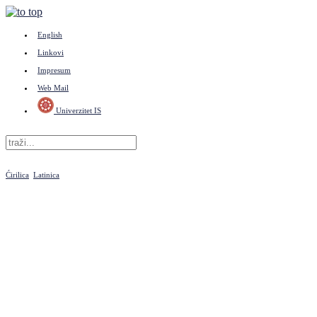
English
Linkovi
Impresum
Web Mail
Univerzitet IS
Ćirilica
Latinica