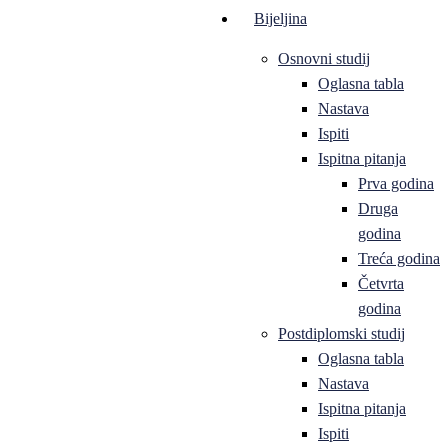
Bijeljina
Osnovni studij
Oglasna tabla
Nastava
Ispiti
Ispitna pitanja
Prva godina
Druga
godina
Treća godina
Četvrta
godina
Postdiplomski studij
Oglasna tabla
Nastava
Ispitna pitanja
Ispiti