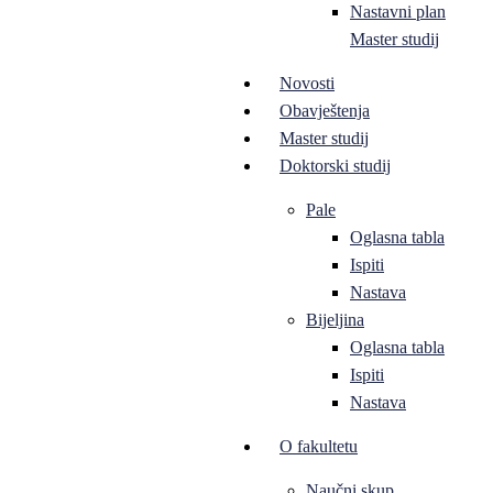
Nastavni plan
Master studij
Novosti
Obavještenja
Master studij
Doktorski studij
Pale
Oglasna tabla
Ispiti
Nastava
Bijeljina
Oglasna tabla
Ispiti
Nastava
O fakultetu
Naučni skup