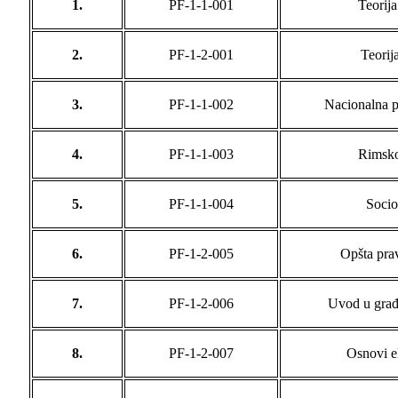
1.
PF-1-1-001
Teorija
2.
PF-1-2-001
Teorij
3.
PF-1-1-002
Nacionalna pr
4.
PF-1-1-003
Rimsko
5.
PF-1-1-004
Socio
6.
PF-1-2-005
Opšta prav
7.
PF-1-2-006
Uvod u građ
8.
PF-1-2-007
Osnovi e