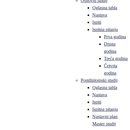
Osnovni studij
Oglasna tabla
Nastava
Ispiti
Ispitna pitanja
Prva godina
Druga
godina
Treća godina
Četvrta
godina
Postdiplomski studij
Oglasna tabla
Nastava
Ispiti
Ispitna pitanja
Nastavni plan
Master studij