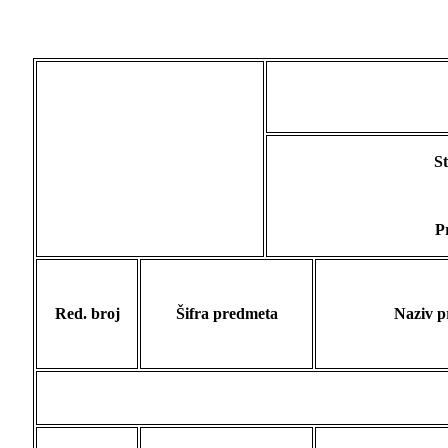
S
Pr
Red. broj
Šifra predmeta
Naziv p