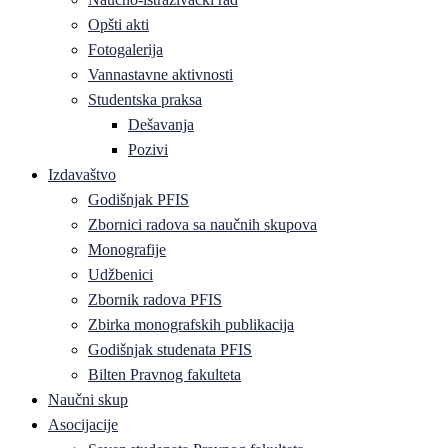
Opšti akti
Fotogalerija
Vannastavne aktivnosti
Studentska praksa
Dešavanja
Pozivi
Izdavaštvo
Godišnjak PFIS
Zbornici radova sa naučnih skupova
Monografije
Udžbenici
Zbornik radova PFIS
Zbirka monografskih publikacija
Godišnjak studenata PFIS
Bilten Pravnog fakulteta
Naučni skup
Asocijacije