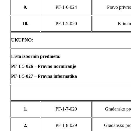
9.
PF-1-6-024
Pravo privre
10.
PF-1-5-020
Krimina
UKUPNO:
Lista izbornih predmeta:
PF-1-5-026 – Pravno normiranje
PF-1-5-027 – Pravna informatika
1.
PF-1-7-029
Građansko pro
2.
PF-1-8-029
Građansko pro