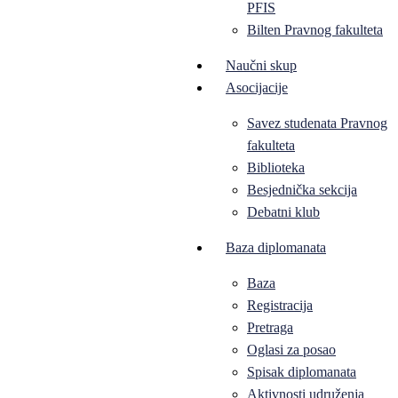
PFIS
Bilten Pravnog fakulteta
Naučni skup
Asocijacije
Savez studenata Pravnog
fakulteta
Biblioteka
Besjednička sekcija
Debatni klub
Baza diplomanata
Baza
Registracija
Pretraga
Oglasi za posao
Spisak diplomanata
Aktivnosti udruženja