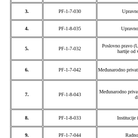
3.
PF-1-7-030
Upravno
4.
PF-1-8-035
Upravno 
Poslovno pravo (Ug
5.
PF-1-7-032
hartije od 
6.
PF-1-7-042
Međunarodno privatn
Međunarodno privat
7.
PF-1-8-043
d
8.
PF-1-8-033
Institucije
9.
PF-1-7-044
Radno