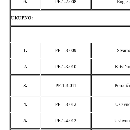
9.
PF-1-2-008
Englesk
UKUPNO:
1.
PF-1-3-009
Stvarn
2.
PF-1-3-010
Krivično
3.
PF-1-3-011
Porodič
4.
PF-1-3-012
Ustavno
5.
PF-1-4-012
Ustavno 