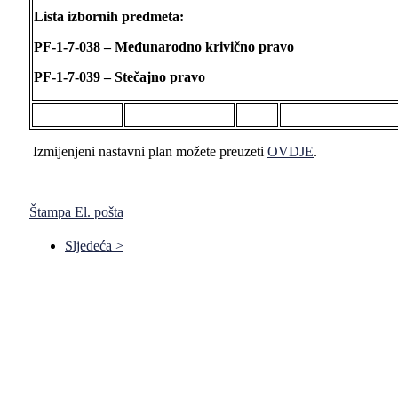
Lista izbornih predmeta:
PF-1-7-038 – Međunarodno krivično pravo
PF-1-7-039 – Stečajno pravo
Izmijenjeni nastavni plan možete preuzeti
OVDJE
.
Štampa
El. pošta
Sljedeća >
Pravni fakultet Univerziteta u Istočnom Sarajevu