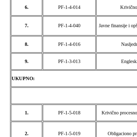
6.
PF-1-4-014
Krivično
7.
PF-1-4-040
Javne finansije i op
8.
PF-1-4-016
Nasljed
9.
PF-1-3-013
Engleski
UKUPNO:
1.
PF-1-5-018
Krivično procesno
2.
PF-1-5-019
Obligaciono pr