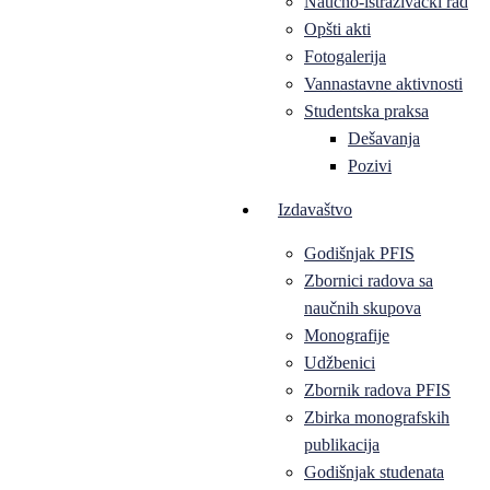
Naučno-istraživački rad
Opšti akti
Fotogalerija
Vannastavne aktivnosti
Studentska praksa
Dešavanja
Pozivi
Izdavaštvo
Godišnjak PFIS
Zbornici radova sa
naučnih skupova
Monografije
Udžbenici
Zbornik radova PFIS
Zbirka monografskih
publikacija
Godišnjak studenata