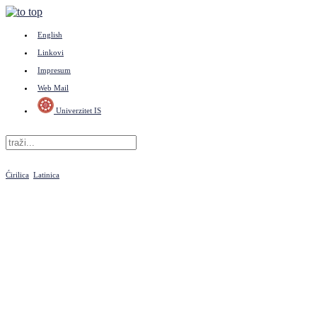
English
Linkovi
Impresum
Web Mail
Univerzitet IS
Ćirilica
Latinica