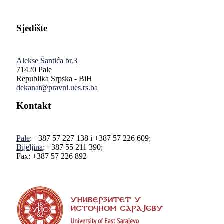
Sjedište
Alekse Šantića br.3
71420 Pale
Republika Srpska - BiH
dekanat@pravni.ues.rs.ba
Kontakt
Pale
: +387 57 227 138 i +387 57 226 609;
Bijeljina
: +387 55 211 390;
Fax: +387 57 226 892