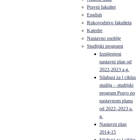
Pravni fakultet
English
Rukovodstvo fakulteta
Katedre
Nastavno osoblje
Studijski programi
Izmijenjeni
nastavni plan od
2022-2023 a.g.
Silabusi za l ciklus
studija – studijski
program Pravo po
nastavnom planu
od 2022–2023 a.
g.
Nastavni plan
2014-15
Silabusi za l ciklus