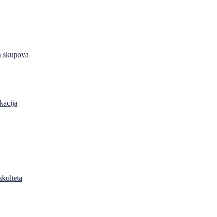
h skupova
kacija
akulteta