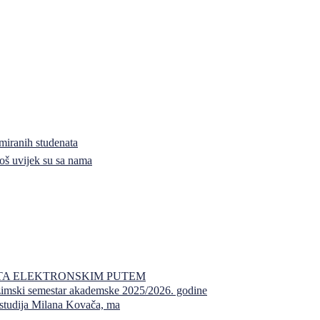
miranih studenata
i još uvijek su sa nama
PITA ELEKTRONSKIM PUTEM
 zimski semestar akademske 2025/2026. godine
a studija Milana Kovača, ma