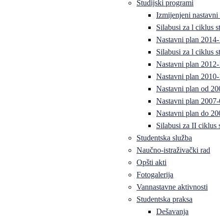
Studijski programi
Izmijenjeni nastavni
Silabusi za l ciklus
Nastavni plan 2014
Silabusi za l ciklus
Nastavni plan 2012
Nastavni plan 2010-
Nastavni plan od 20
Nastavni plan 2007-
Nastavni plan do 20
Silabusi za II ciklus
Studentska služba
Naučno-istraživački rad
Opšti akti
Fotogalerija
Vannastavne aktivnosti
Studentska praksa
Dešavanja