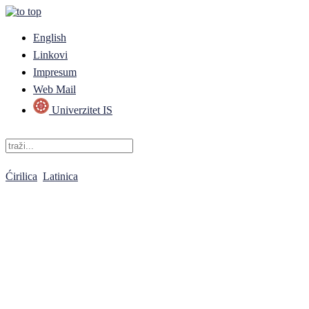
English
Linkovi
Impresum
Web Mail
Univerzitet IS
Ćirilica
Latinica