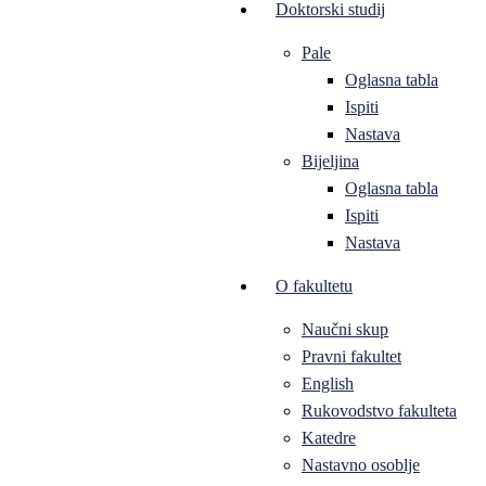
Doktorski studij
Pale
Oglasna tabla
Ispiti
Nastava
Bijeljina
Oglasna tabla
Ispiti
Nastava
O fakultetu
Naučni skup
Pravni fakultet
English
Rukovodstvo fakulteta
Katedre
Nastavno osoblje