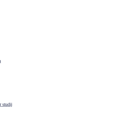
a
 studij