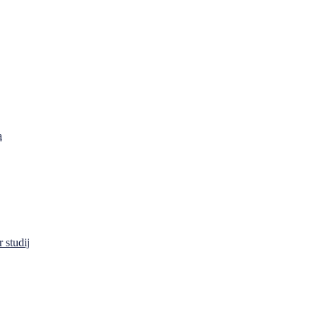
a
 studij