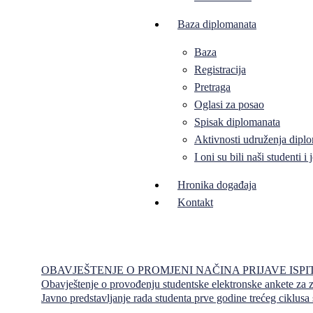
Baza diplomanata
Baza
Registracija
Pretraga
Oglasi za posao
Spisak diplomanata
Aktivnosti udruženja diplo
I oni su bili naši studenti 
Hronika događaja
Kontakt
OBAVJEŠTENJE O PROMJENI NAČINA PRIJAVE IS
Obavještenje o provođenju studentske elektronske ankete za
Javno predstavljanje rada studenta prve godine trećeg ciklus