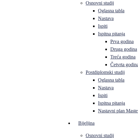
Osnovni studij
Oglasna tabla
Nastava
Ispiti
Ispitna pitanja
Prva godina
Druga godina
Treća godina
Četvrta godin
Postdiplomski studij
Oglasna tabla
Nastava
Ispiti
Ispitna pitanja
Nastavni plan Master
Bijeljina
Osnovni studij