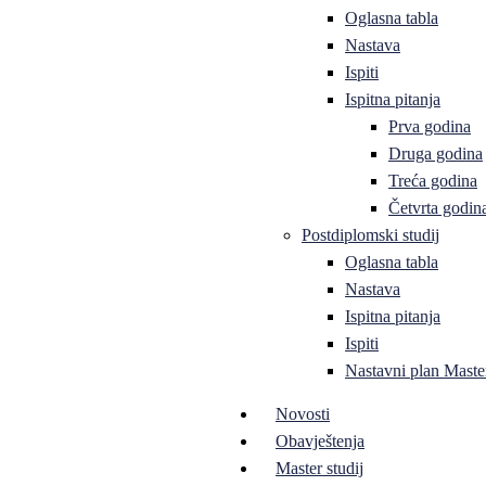
Oglasna tabla
Nastava
Ispiti
Ispitna pitanja
Prva godina
Druga godina
Treća godina
Četvrta godin
Postdiplomski studij
Oglasna tabla
Nastava
Ispitna pitanja
Ispiti
Nastavni plan Master
Novosti
Obavještenja
Master studij