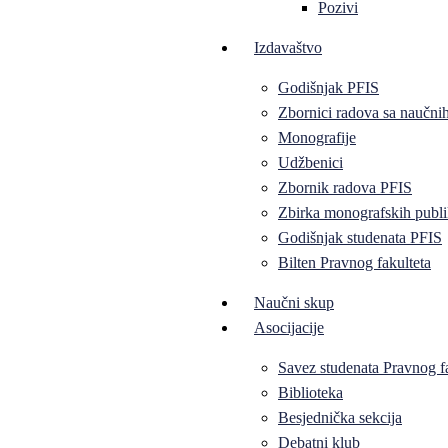
Pozivi
Izdavaštvo
Godišnjak PFIS
Zbornici radova sa naučni
Monografije
Udžbenici
Zbornik radova PFIS
Zbirka monografskih publi
Godišnjak studenata PFIS
Bilten Pravnog fakulteta
Naučni skup
Asocijacije
Savez studenata Pravnog f
Biblioteka
Besjednička sekcija
Debatni klub