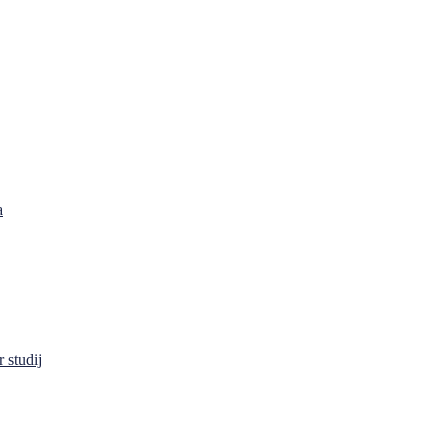
a
 studij