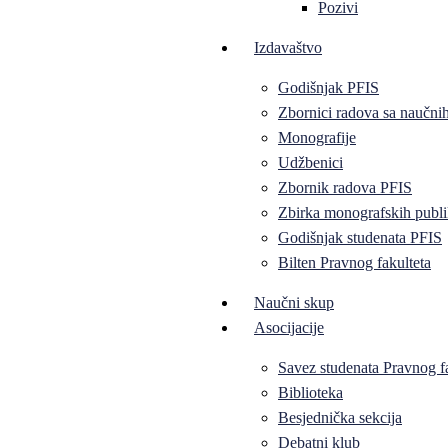
Pozivi
Izdavaštvo
Godišnjak PFIS
Zbornici radova sa naučni
Monografije
Udžbenici
Zbornik radova PFIS
Zbirka monografskih publi
Godišnjak studenata PFIS
Bilten Pravnog fakulteta
Naučni skup
Asocijacije
Savez studenata Pravnog f
Biblioteka
Besjednička sekcija
Debatni klub