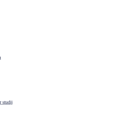
a
 studij