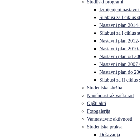
Studijski programi
Izmijenjeni nastavni
Silabusi za l ciklus
Nastavni plan 2014
Silabusi za l ciklus
Nastavni plan 2012
Nastavni plan 2010-
Nastavni plan od 20
Nastavni plan 2007-
Nastavni plan do 20
Silabusi za II ciklus
Studentska služba
Naučno-istraživački rad
Opšti akti
Fotogalerija
Vannastavne aktivnosti
Studentska praksa
Dešavanja