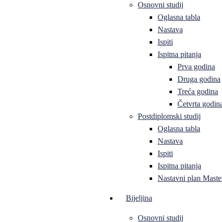
Osnovni studij
Oglasna tabla
Nastava
Ispiti
Ispitna pitanja
Prva godina
Druga godina
Treća godina
Četvrta godin
Postdiplomski studij
Oglasna tabla
Nastava
Ispiti
Ispitna pitanja
Nastavni plan Master
Bijeljina
Osnovni studij