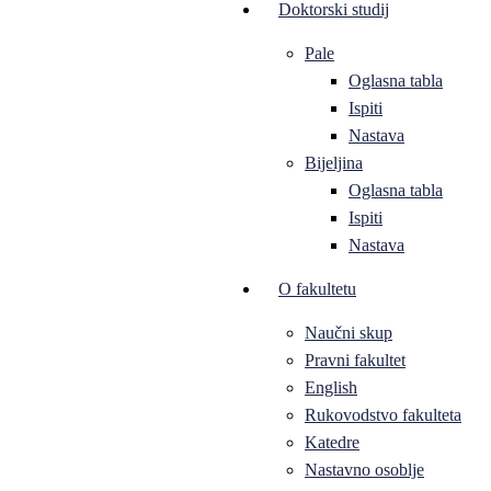
Doktorski studij
Pale
Oglasna tabla
Ispiti
Nastava
Bijeljina
Oglasna tabla
Ispiti
Nastava
O fakultetu
Naučni skup
Pravni fakultet
English
Rukovodstvo fakulteta
Katedre
Nastavno osoblje