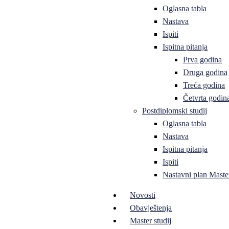
Oglasna tabla
Nastava
Ispiti
Ispitna pitanja
Prva godina
Druga godina
Treća godina
Četvrta godin
Postdiplomski studij
Oglasna tabla
Nastava
Ispitna pitanja
Ispiti
Nastavni plan Master
Novosti
Obavještenja
Master studij