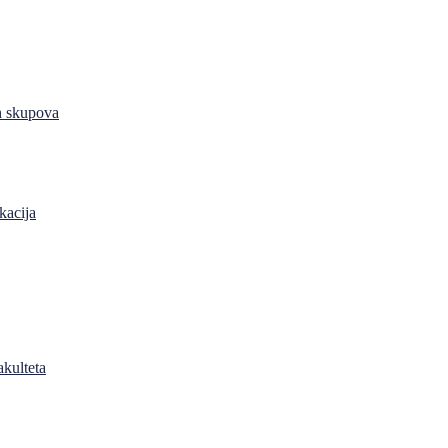
h skupova
kacija
akulteta