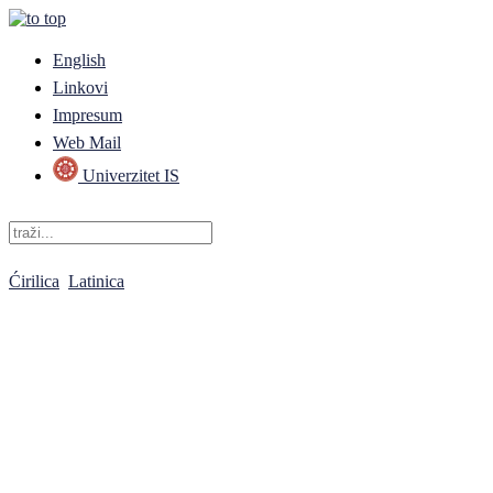
English
Linkovi
Impresum
Web Mail
Univerzitet IS
Ćirilica
Latinica