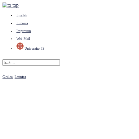
English
Linkovi
Impresum
Web Mail
Univerzitet IS
Ćirilica
Latinica