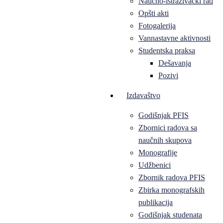
Naučno-istraživački rad
Opšti akti
Fotogalerija
Vannastavne aktivnosti
Studentska praksa
Dešavanja
Pozivi
Izdavaštvo
Godišnjak PFIS
Zbornici radova sa
naučnih skupova
Monografije
Udžbenici
Zbornik radova PFIS
Zbirka monografskih
publikacija
Godišnjak studenata