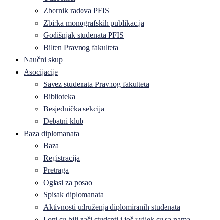
Zbornik radova PFIS
Zbirka monografskih publikacija
Godišnjak studenata PFIS
Bilten Pravnog fakulteta
Naučni skup
Asocijacije
Savez studenata Pravnog fakulteta
Biblioteka
Besjednička sekcija
Debatni klub
Baza diplomanata
Baza
Registracija
Pretraga
Oglasi za posao
Spisak diplomanata
Aktivnosti udruženja diplomiranih studenata
I oni su bili naši studenti i još uvijek su sa nama