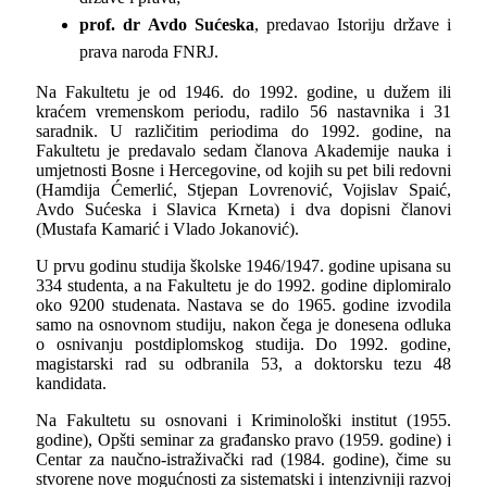
prof. dr Avdo Sućeska
, predavao Istoriju države i
prava naroda FNRJ.
Na Fakultetu je od 1946. do 1992. godine, u dužem ili
kraćem vremenskom periodu, radilo 56 nastavnika i 31
saradnik. U različitim periodima do 1992. godine, na
Fakultetu je predavalo sedam članova Akademije nauka i
umjetnosti Bosne i Hercegovine, od kojih su pet bili redovni
(Hamdija Ćemerlić, Stjepan Lovrenović, Vojislav Spaić,
Avdo Sućeska i Slavica Krneta) i dva dopisni članovi
(Mustafa Kamarić i Vlado Jokanović).
U prvu godinu studija školske 1946/1947. godine upisana su
334 studenta, a na Fakultetu je do 1992. godine diplomiralo
oko 9200 studenata. Nastava se do 1965. godine izvodila
samo na osnovnom studiju, nakon čega je donesena odluka
o osnivanju postdiplomskog studija. Do 1992. godine,
magistarski rad su odbranila 53, a doktorsku tezu 48
kandidata.
Na Fakultetu su osnovani i Kriminološki institut (1955.
godine), Opšti seminar za građansko pravo (1959. godine) i
Centar za naučno-istraživački rad (1984. godine), čime su
stvorene nove mogućnosti za sistematski i intenzivniji razvoj