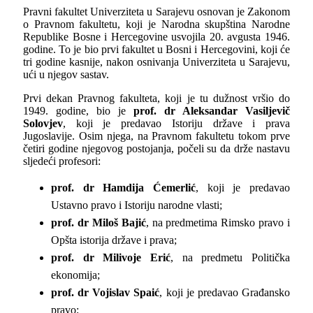
Pravni fakultet Univerziteta u Sarajevu osnovan je Zakonom
o Pravnom fakultetu, koji je Narodna skupština Narodne
Republike Bosne i Hercegovine usvojila 20. avgusta 1946.
godine. To je bio prvi fakultet u Bosni i Hercegovini, koji će
tri godine kasnije, nakon osnivanja Univerziteta u Sarajevu,
ući u njegov sastav.
Prvi dekan Pravnog fakulteta, koji je tu dužnost vršio do
1949. godine, bio je
prof. dr Aleksandar Vasiljevič
Solovjev
, koji je predavao Istoriju države i prava
Jugoslavije. Osim njega, na Pravnom fakultetu tokom prve
četiri godine njegovog postojanja, počeli su da drže nastavu
sljedeći profesori:
prof. dr Hamdija Ćemerlić
, koji je predavao
Ustavno pravo i Istoriju narodne vlasti;
prof. dr Miloš Bajić
, na predmetima Rimsko pravo i
Opšta istorija države i prava;
prof. dr Milivoje Erić
, na predmetu Politička
ekonomija;
prof. dr Vojislav Spaić
, koji je predavao Građansko
pravo;