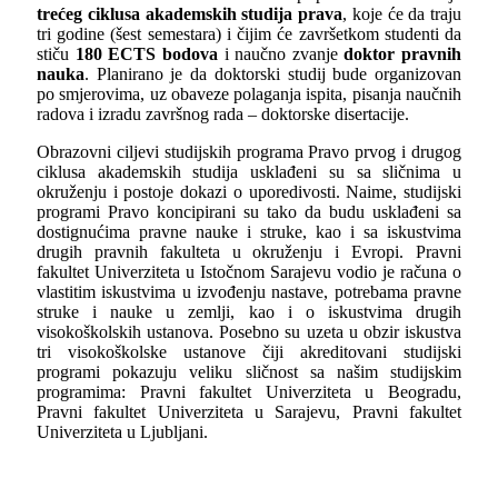
trećeg ciklusa akademskih studija prava
, koje će da traju
tri godine (šest semestara) i čijim će završetkom studenti da
stiču
180
ECTS bodova
i naučno zvanje
doktor pravnih
nauka
. Planirano je da doktorski studij bude organizovan
po smjerovima, uz obaveze polaganja ispita, pisanja naučnih
radova i izradu završnog rada – doktorske disertacije.
Obrazovni ciljevi studijskih programa Pravo prvog i drugog
ciklusa akademskih studija usklađeni su sa sličnima u
okruženju i postoje dokazi o uporedivosti. Naime, studijski
programi Pravo koncipirani su tako da budu usklađeni sa
dostignućima pravne nauke i struke, kao i sa iskustvima
drugih pravnih fakulteta u okruženju i Evropi. Pravni
fakultet Univerziteta u Istočnom Sarajevu vodio je računa o
vlastitim iskustvima u izvođenju nastave, potrebama pravne
struke i nauke u zemlji, kao i o iskustvima drugih
visokoškolskih ustanova. Posebno su uzeta u obzir iskustva
tri visokoškolske ustanove čiji akreditovani studijski
programi pokazuju veliku sličnost sa našim studijskim
programima: Pravni fakultet Univerziteta u Beogradu,
Pravni fakultet Univerziteta u Sarajevu, Pravni fakultet
Univerziteta u Ljubljani.