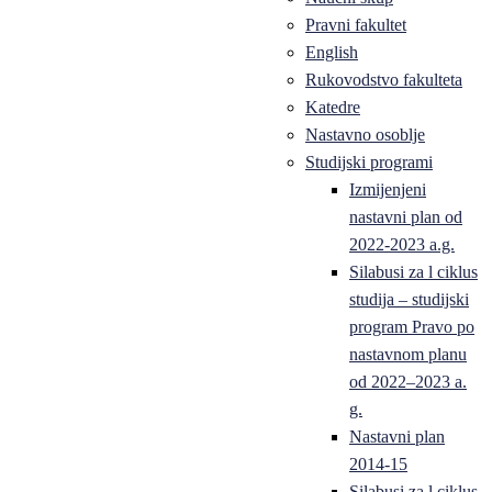
Pravni fakultet
English
Rukovodstvo fakulteta
Katedre
Nastavno osoblje
Studijski programi
Izmijenjeni
nastavni plan od
2022-2023 a.g.
Silabusi za l ciklus
studija – studijski
program Pravo po
nastavnom planu
od 2022–2023 a.
g.
Nastavni plan
2014-15
Silabusi za l ciklus