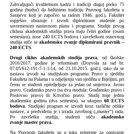
Zahvaljujući kvalitetnom kadru i tradiciji dugoj preko 75
godina (budući da baštinimo tradiciju Pravnog fakulteta u
Sarajevu koji je započeo sa radom 1946. god.), Fakultet
uspješno obrazuje i izvodi diplomirane studente po
savremenom nastavnom planu i programu. Studije prvog
ciklusa akademskih studija prava traju četiri godine (osam
semestara), nose 240 ECTS bodova i završetkom osnovnog
studija stiče se
akademsko zvanje diplomirani pravnik –
240 ECTS
.
Drugi ciklus akademskih studija prava
, od školske
2016/2017. godine je reformisan (Dozvola za rad br.
07.05/612-191-7-1-1/14, od 23.10.2015. god.), tako da se
nastava izvodi na studijskom programu Pravo u sjedištu
Fakulteta na Palama i u odјeljenju van sjedišta u Bijeljini, pri
čemu se studenti opredјeljuju za jedan od smjerova: Javno
pravo, Građansko pravo (sa dva modula: Građansko pravo i
Poslovno pravo) ili Krivično pravo. Studij traje jednu
akademsku godinu (dva semestra), sa ukupno
60 ECTS
bodova
. Studijski program se izvodi kroz različite oblike
nastave, a predviđena je i izrada završnog („master“) rada.
Po završetku studija, studenti stiču
akademsko
zvanje
master prava.
Na Pravnom fakultetu su u toku pripreme za osnivanje