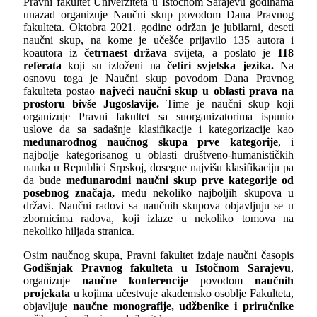
Pravni fakultet Univerziteta u Istočnom Sarajevu godinama
unazad organizuje Naučni skup povodom Dana Pravnog
fakulteta. Oktobra 2021. godine održan je jubilarni, deseti
naučni skup, na kome je učešće prijavilo 135 autora i
koautora iz
četrnaest država
svijeta, a poslato je
118
referata
koji su izloženi na
četiri svjetska jezika.
Na
osnovu toga je Naučni skup povodom Dana Pravnog
fakulteta postao
najveći naučni skup u oblasti prava na
prostoru bivše Jugoslavije.
Time je naučni skup koji
organizuje Pravni fakultet sa suorganizatorima ispunio
uslove da sa sadašnje klasifikacije i kategorizacije kao
međunarodnog naučnog skupa prve kategorije
, i
najbolje kategorisanog u oblasti društveno-humanističkih
nauka u Republici Srpskoj, dosegne najvišu klasifikaciju pa
da bude
međunarodni naučni skup prve kategorije od
posebnog značaja,
među nekoliko najboljih skupova u
državi. Naučni radovi sa naučnih skupova objavljuju se u
zbornicima radova, koji izlaze u nekoliko tomova na
nekoliko hiljada stranica.
Osim naučnog skupa, Pravni fakultet izdaje naučni časopis
Godišnjak Pravnog fakulteta u Istočnom Sarajevu
,
organizuje
naučne konferencije
povodom
naučnih
projekata
u kojima učestvuje akademsko osoblje Fakulteta,
objavljuje
naučne monografije, udžbenike i priručnike