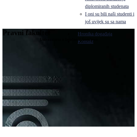
diplomiranih studenata
I oni su bili naši studenti i
još uvijek su sa nama
Pravni fakultet
Hronika događaja
Univerziteta u Istočnom Sarajevu
Kontakt