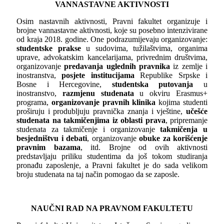
VANNASTAVNE AKTIVNOSTI
Osim nastavnih aktivnosti, Pravni fakultet organizuje i
brojne vannastavne aktivnosti, koje su posebno intenzivirane
od kraja 2018. godine. One podrazumijevaju organizovanje:
studentske prakse
u sudovima, tužilaštvima, organima
uprave, advokatskim kancelarijama, privrednim društvima,
organizovanje
predavanja uglednih pravnika
iz zemlje i
inostranstva,
posjete institucijama
Republike Srpske i
Bosne i Hercegovine,
studentska putovanja
u
inostranstvo,
razmjenu studenata
u okviru Erasmus+
programa,
organizovanje pravnih klinika
kojima studenti
proširuju i produbljuju pravnička znanja i vještine,
učešće
studenata na takmičenjima iz oblasti prava
, pripremanje
studenata za takmičenje i organizovanje
takmičenja u
besjedništvu i debati
, organizovanje
obuke za korišćenje
pravnim bazama
, itd. Brojne od ovih aktivnosti
predstavljaju priliku studentima da još tokom studiranja
pronađu zaposlenje, a Pravni fakultet je do sada velikom
broju studenata na taj način pomogao da se zaposle.
NAUČNI RAD NA PRAVNOM FAKULTETU