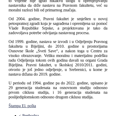
to vrijeme nije igrao nikakvu ulogu u opredјeljivanju
nastavnika da drže nastavu na Pravnom fakultetu, već su
moralni razlozi bili od primarnog značaja.
Od 2004. godine, Pravni fakultet je smješten u novoj
petospratnoj zgradi koja je sagrađena i opremljena uz pomoć
Vlade Republike Srpske, a projektovana je tako da
zadovoljava potrebe odvijanja nastavnog procesa.
Od 1999. godine, nastava se izvodi i u Odјeljenju Pravnog
fakulteta u Bijeljini, do 2010. godine u prostorijama
Osnovne škole „Sveti Save“, a nakon toga u Centru za
visoko obrazovanje. Veliku moralnu i materijalnu podršku
radu Odјeljenja tokom ovih godina davali su organi Grada
Bijeljina. Pravni fakultet, u školskoj 2010/2011. godini,
otvorio je još jedno odјeljenje, u Srebrenici, u kome je
nastava držana do 2019. godine.
U periodu od 1994. godine pa do 2022. godine, upisano je
29 generacija studenata na osnovnom studiju odnosno
prvom ciklusu studija, i 16 generacija studenata na
poslijediplomskom odnosno drugom ciklusu studija.
Štampa
El. pošta
< Prethodna