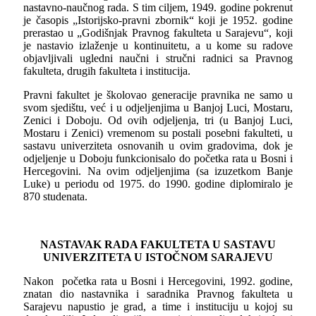
nastavno-naučnog rada. S tim ciljem, 1949. godine pokrenut
je časopis „Istorijsko-pravni zbornik“ koji je 1952. godine
prerastao u „Godišnjak Pravnog fakulteta u Sarajevu“, koji
je nastavio izlaženje u kontinuitetu, a u kome su radove
objavljivali ugledni naučni i stručni radnici sa Pravnog
fakulteta, drugih fakulteta i institucija.
Pravni fakultet je školovao generacije pravnika ne samo u
svom sjedištu, već i u odјeljenjima u Banjoj Luci, Mostaru,
Zenici i Doboju. Od ovih odјeljenja, tri (u Banjoj Luci,
Mostaru i Zenici) vremenom su postali posebni fakulteti, u
sastavu univerziteta osnovanih u ovim gradovima, dok je
odјeljenje u Doboju funkcionisalo do početka rata u Bosni i
Hercegovini. Na ovim odјeljenjima (sa izuzetkom Banje
Luke) u periodu od 1975. do 1990. godine diplomiralo je
870 studenata.
NASTAVAK RADA FAKULTETA U SASTAVU
UNIVERZITETA U ISTOČNOM SARAJEVU
Nakon početka rata u Bosni i Hercegovini, 1992. godine,
znatan dio nastavnika i saradnika Pravnog fakulteta u
Sarajevu napustio je grad, a time i instituciju u kojoj su