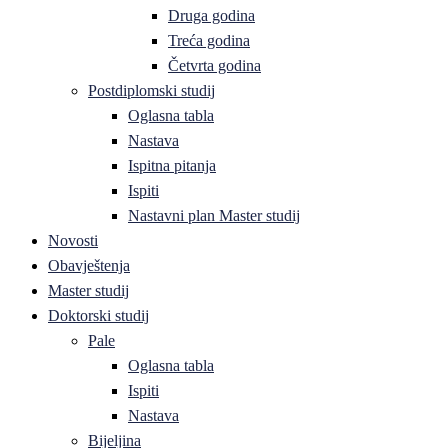
Druga godina
Treća godina
Četvrta godina
Postdiplomski studij
Oglasna tabla
Nastava
Ispitna pitanja
Ispiti
Nastavni plan Master studij
Novosti
Obavještenja
Master studij
Doktorski studij
Pale
Oglasna tabla
Ispiti
Nastava
Bijeljina