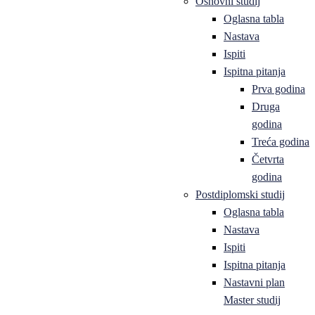
Osnovni studij
Oglasna tabla
Nastava
Ispiti
Ispitna pitanja
Prva godina
Druga
godina
Treća godina
Četvrta
godina
Postdiplomski studij
Oglasna tabla
Nastava
Ispiti
Ispitna pitanja
Nastavni plan
Master studij