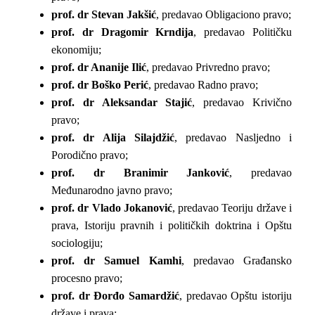
prof. dr Stevan Jakšić
, predavao Obligaciono pravo;
prof. dr Dragomir Krndija
, predavao Političku
ekonomiju;
prof. dr Ananije Ilić
, predavao Privredno pravo;
prof. dr Boško Perić
, predavao Radno pravo;
prof. dr Aleksandar Stajić
, predavao Krivično
pravo;
prof. dr Alija Silajdžić
, predavao Nasljedno i
Porodično pravo;
prof. dr Branimir Janković
, predavao
Međunarodno javno pravo;
prof. dr Vlado Jokanović
, predavao Teoriju države i
prava, Istoriju pravnih i političkih doktrina i Opštu
sociologiju;
prof. dr Samuel Kamhi
, predavao Građansko
procesno pravo;
prof. dr Đorđo Samardžić
, predavao Opštu istoriju
države i prava;