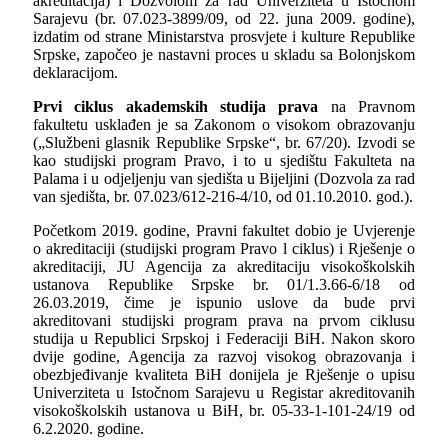
akreditacija) i Dozvolom za rad Univerziteta u Istočnom
Sarajevu (br. 07.023-3899/09, od 22. juna 2009. godine),
izdatim od strane Ministarstva prosvjete i kulture Republike
Srpske, započeo je nastavni proces u skladu sa Bolonjskom
deklaracijom.
Prvi ciklus akademskih studija prava
na Pravnom
fakultetu usklađen je sa Zakonom o visokom obrazovanju
(„Službeni glasnik Republike Srpske“, br. 67/20). Izvodi se
kao studijski program Pravo, i to u sjedištu Fakulteta na
Palama i u odјeljenju van sjedišta u Bijeljini (Dozvola za rad
van sjedišta, br. 07.023/612-216-4/10, od 01.10.2010. god.).
Početkom 2019. godine, Pravni fakultet dobio je Uvjerenje
o akreditaciji (studijski program Pravo l ciklus) i Rješenje o
akreditaciji, JU Agencija za akreditaciju visokoškolskih
ustanova Republike Srpske br. 01/1.3.66-6/18 od
26.03.2019, čime je ispunio uslove da bude prvi
akreditovani studijski program prava na prvom ciklusu
studija u Republici Srpskoj i Federaciji BiH. Nakon skoro
dvije godine, Agencija za razvoj visokog obrazovanja i
obezbjeđivanje kvaliteta BiH donijela je Rješenje o upisu
Univerziteta u Istočnom Sarajevu u Registar akreditovanih
visokoškolskih ustanova u BiH, br. 05-33-1-101-24/19 od
6.2.2020. godine.