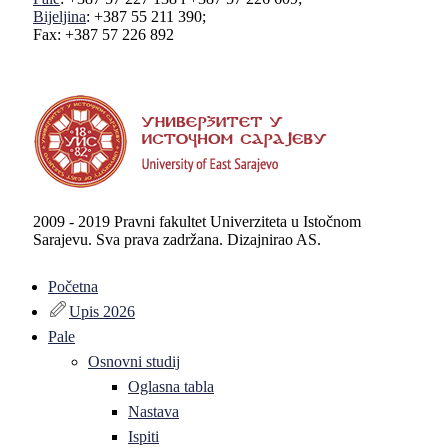
Bijeljina
: +387 55 211 390;
Fax: +387 57 226 892
2009 - 2019 Pravni fakultet Univerziteta u Istočnom
Sarajevu. Sva prava zadržana. Dizajnirao AS.
Početna
Upis 2026
Pale
Osnovni studij
Oglasna tabla
Nastava
Ispiti