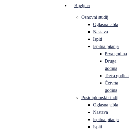
Bijeljina
Osnovni studij
Oglasna tabla
Nastava
Ispiti
Ispitna pitanja
Prva godina
Druga
godina
Treća godina
Četvrta
godina
Postdiplomski studij
Oglasna tabla
Nastava
Ispitna pitanja
Ispiti