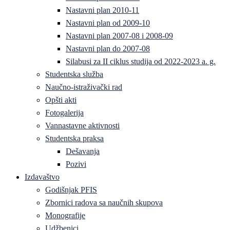
Nastavni plan 2010-11
Nastavni plan od 2009-10
Nastavni plan 2007-08 i 2008-09
Nastavni plan do 2007-08
Silabusi za II ciklus studija od 2022-2023 a. g.
Studentska služba
Naučno-istraživački rad
Opšti akti
Fotogalerija
Vannastavne aktivnosti
Studentska praksa
Dešavanja
Pozivi
Izdavaštvo
Godišnjak PFIS
Zbornici radova sa naučnih skupova
Monografije
Udžbenici