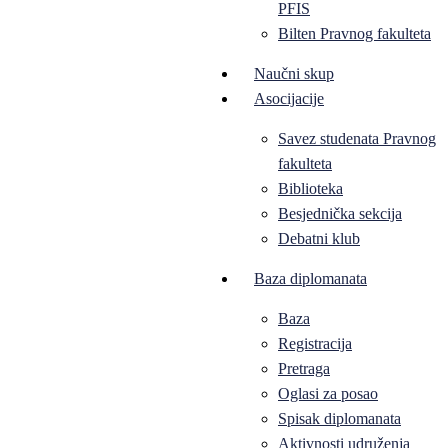
PFIS
Bilten Pravnog fakulteta
Naučni skup
Asocijacije
Savez studenata Pravnog
fakulteta
Biblioteka
Besjednička sekcija
Debatni klub
Baza diplomanata
Baza
Registracija
Pretraga
Oglasi za posao
Spisak diplomanata
Aktivnosti udruženja