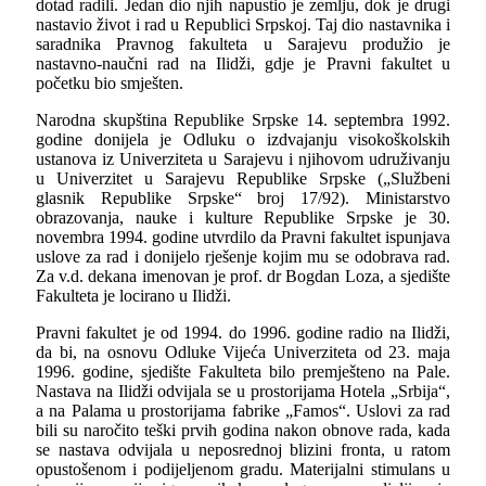
dotad radili. Jedan dio njih napustio je zemlju, dok je drugi
nastavio život i rad u Republici Srpskoj. Taj dio nastavnika i
saradnika Pravnog fakulteta u Sarajevu produžio je
nastavno-naučni rad na Ilidži, gdje je Pravni fakultet u
početku bio smješten.
Narodna skupština Republike Srpske 14. septembra 1992.
godine donijela je Odluku o izdvajanju visokoškolskih
ustanova iz Univerziteta u Sarajevu i njihovom udruživanju
u Univerzitet u Sarajevu Republike Srpske („Službeni
glasnik Republike Srpske“ broj 17/92). Ministarstvo
obrazovanja, nauke i kulture Republike Srpske je 30.
novembra 1994. godine utvrdilo da Pravni fakultet ispunjava
uslove za rad i donijelo rješenje kojim mu se odobrava rad.
Za v.d. dekana imenovan je prof. dr Bogdan Loza, a sjedište
Fakulteta je locirano u Ilidži.
Pravni fakultet je od 1994. do 1996. godine radio na Ilidži,
da bi, na osnovu Odluke Vijeća Univerziteta od 23. maja
1996. godine, sjedište Fakulteta bilo premješteno na Pale.
Nastava na Ilidži odvijala se u prostorijama Hotela „Srbija“,
a na Palama u prostorijama fabrike „Famos“. Uslovi za rad
bili su naročito teški prvih godina nakon obnove rada, kada
se nastava odvijala u neposrednoj blizini fronta, u ratom
opustošenom i podijeljenom gradu. Materijalni stimulans u