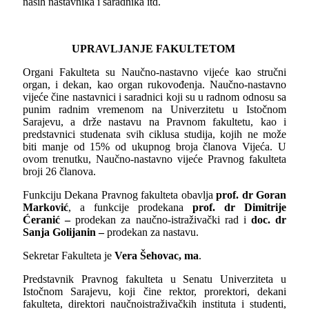
naših nastavnika i saradnika itd.
UPRAVLJANJE FAKULTETOM
Organi Fakulteta su Naučno-nastavno vijeće kao stručni
organ, i dekan, kao organ rukovođenja. Naučno-nastavno
vijeće čine nastavnici i saradnici koji su u radnom odnosu sa
punim radnim vremenom na Univerzitetu u Istočnom
Sarajevu, a drže nastavu na Pravnom fakultetu, kao i
predstavnici studenata svih ciklusa studija, kojih ne može
biti manje od 15% od ukupnog broja članova Vijeća. U
ovom trenutku, Naučno-nastavno vijeće Pravnog fakulteta
broji 26 članova.
Funkciju Dekana Pravnog fakulteta obavlja
prof. dr Goran
Marković
, a funkcije prodekana
prof. dr Dimitrije
Ćeranić –
prodekan za naučno-istraživački rad i
doc. dr
Sanja Golijanin –
prodekan za nastavu.
Sekretar Fakulteta je
Vera Šehovac, ma
.
Predstavnik Pravnog fakulteta u Senatu Univerziteta u
Istočnom Sarajevu, koji čine rektor, prorektori, dekani
fakulteta, direktori naučnoistraživačkih instituta i studenti,