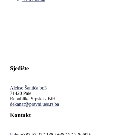
Pravni fakultet Univerziteta u Istočnom Sarajevu
Sjedište
Alekse Šantića br.3
71420 Pale
Republika Srpska - BiH
dekanat@pravni.ues.rs.ba
Kontakt
Pale
: +387 57 227 138 i +387 57 226 609;