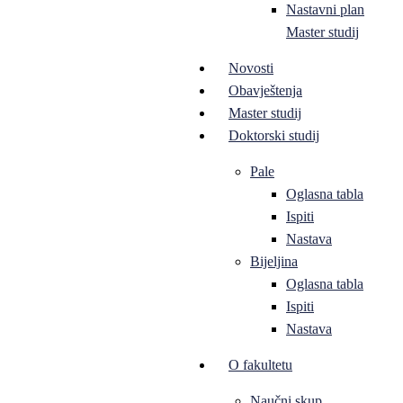
Nastavni plan
Master studij
Novosti
Obavještenja
Master studij
Doktorski studij
Pale
Oglasna tabla
Ispiti
Nastava
Bijeljina
Oglasna tabla
Ispiti
Nastava
O fakultetu
Naučni skup