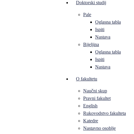
Doktorski studij
Pale
Oglasna tabla
Ispiti
Nastava
Bijeljina
Oglasna tabla
Ispiti
Nastava
O fakultetu
Naučni skup
Pravni fakultet
English
Rukovodstvo fakulteta
Katedre
Nastavno osoblje