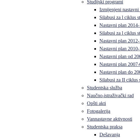
Studijski programi
Izmijenjeni nastavni
Silabusi za l ciklus
Nastavni plan 2014
Silabusi za l ciklus
Nastavni plan 2012
Nastavni plan 2010-
Nastavni plan od 20
Nastavni plan 2007-
Nastavni plan do 20
Silabusi za II ciklus
Studentska služba
Naučno-istraživački rad
Opšti akti
Fotogalerija
Vannastavne aktivnosti
Studentska praksa
Dešavanja