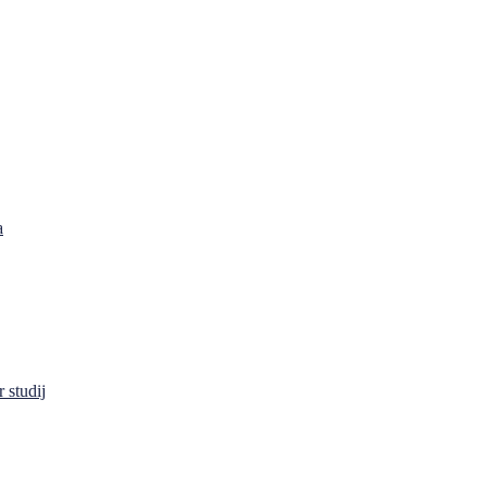
a
 studij