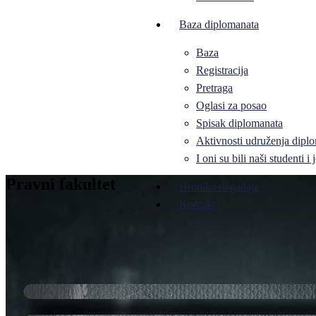
Baza diplomanata
Baza
Registracija
Pretraga
Oglasi za posao
Spisak diplomanata
Aktivnosti udruženja diplo
I oni su bili naši studenti 
Pravni fakultet
Hronika događaja
Kontakt