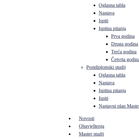
Oglasna tabla
Nastava
Ispiti
Ispitna pitanja
Prva godina
Druga godina
Treća godina
Četvrta godin
Postdiplomski studij
Oglasna tabla
Nastava
Ispitna pitanja
Ispiti
Nastavni plan Master
Novosti
Obavještenja
Master studij