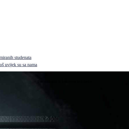
miranih studenata
i još uvijek su sa nama
Univerziteta u Istočnom Sarajevu