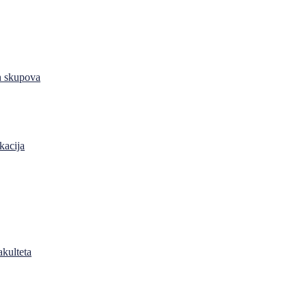
h skupova
kacija
akulteta