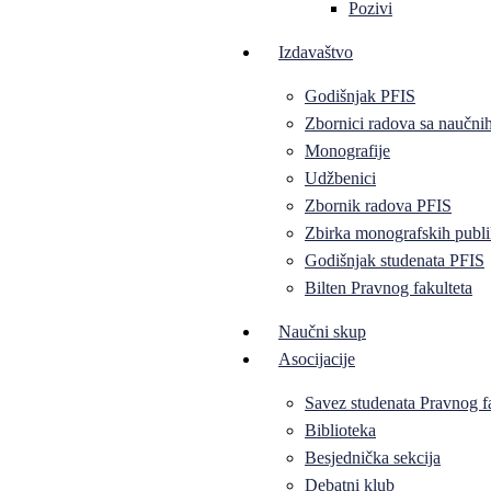
Pozivi
Izdavaštvo
Godišnjak PFIS
Zbornici radova sa naučni
Monografije
Udžbenici
Zbornik radova PFIS
Zbirka monografskih publi
Godišnjak studenata PFIS
Bilten Pravnog fakulteta
Naučni skup
Asocijacije
Savez studenata Pravnog f
Biblioteka
Besjednička sekcija
Debatni klub