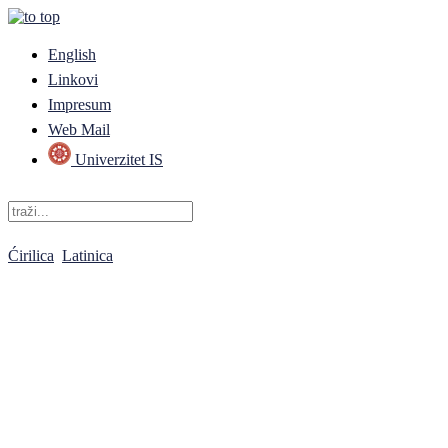
English
Linkovi
Impresum
Web Mail
Univerzitet IS
Ćirilica
Latinica