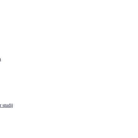
a
 studij