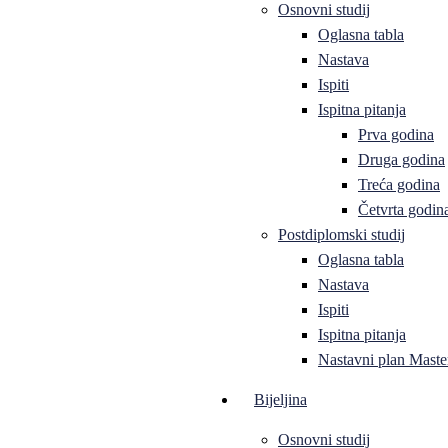
Osnovni studij
Oglasna tabla
Nastava
Ispiti
Ispitna pitanja
Prva godina
Druga godina
Treća godina
Četvrta godin
Postdiplomski studij
Oglasna tabla
Nastava
Ispiti
Ispitna pitanja
Nastavni plan Master
Bijeljina
Osnovni studij