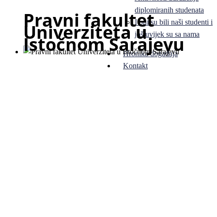
diplomiranih studenata
Pravni fakultet
I oni su bili naši studenti i
Univerziteta u
još uvijek su sa nama
Istočnom Sarajevu
Hronika događaja
Kontakt