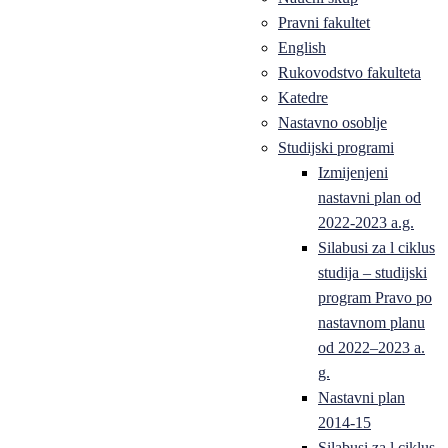
Pravni fakultet
English
Rukovodstvo fakulteta
Katedre
Nastavno osoblje
Studijski programi
Izmijenjeni
nastavni plan od
2022-2023 a.g.
Silabusi za l ciklus
studija – studijski
program Pravo po
nastavnom planu
od 2022–2023 a.
g.
Nastavni plan
2014-15
Silabusi za l ciklus