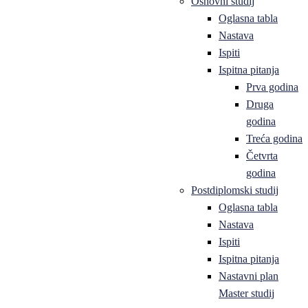
Osnovni studij
Oglasna tabla
Nastava
Ispiti
Ispitna pitanja
Prva godina
Druga
godina
Treća godina
Četvrta
godina
Postdiplomski studij
Oglasna tabla
Nastava
Ispiti
Ispitna pitanja
Nastavni plan
Master studij