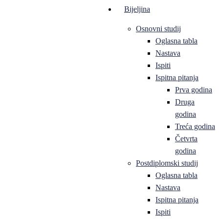
Bijeljina
Osnovni studij
Oglasna tabla
Nastava
Ispiti
Ispitna pitanja
Prva godina
Druga
godina
Treća godina
Četvrta
godina
Postdiplomski studij
Oglasna tabla
Nastava
Ispitna pitanja
Ispiti