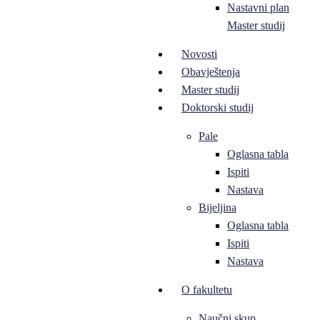
Nastavni plan
Master studij
Novosti
Obavještenja
Master studij
Doktorski studij
Pale
Oglasna tabla
Ispiti
Nastava
Bijeljina
Oglasna tabla
Ispiti
Nastava
O fakultetu
Naučni skup