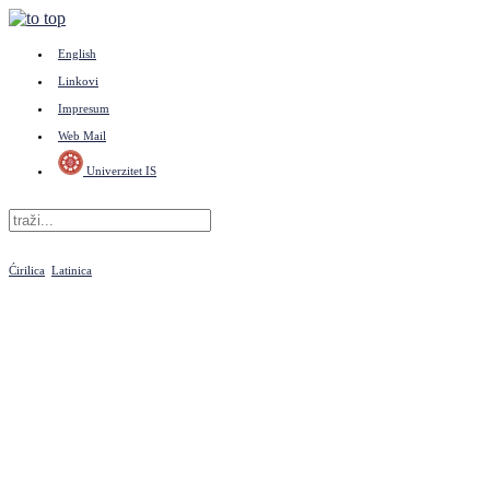
English
Linkovi
Impresum
Web Mail
Univerzitet IS
Ćirilica
Latinica