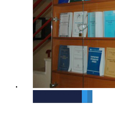
Zbornici radova sa naučnih
skupova