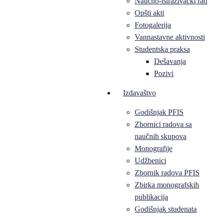
Naučno-istraživački rad
Opšti akti
Fotogalerija
Vannastavne aktivnosti
Studentska praksa
Dešavanja
Pozivi
Izdavaštvo
Godišnjak PFIS
Zbornici radova sa
naučnih skupova
Monografije
Udžbenici
Zbornik radova PFIS
Zbirka monografskih
publikacija
Godišnjak studenata