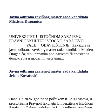
Javna odbrana završnog master rada kandidata
Mladena Draganića
UNIVERZITET U ISTOČNOM SARAJEVU
PRAVNI FAKULTET ISTOČNO SARAJEVO
PALE OBAVJEŠTENJE Zakazuje se
javna odbrana završnog master rada kandidata Mladena
Draganića, dipl. pravnika pod nazivom ''Neposredna
demokratija u modernim ustavnim...
Javna odbrana završnog master rada kandidata
Jelene Kovačević
Dana 1.7.2026. godine sa početkom u 12.00 časova, u
prostorijama Pravnog fakulteta Univerziteta u Istočnom
Sarajevu u Palama, održana je javna odbrana završnog