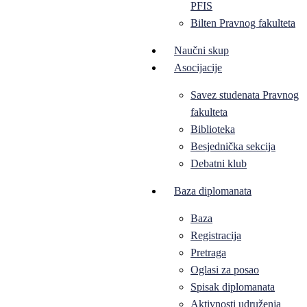
PFIS
Bilten Pravnog fakulteta
Naučni skup
Asocijacije
Savez studenata Pravnog
fakulteta
Biblioteka
Besjednička sekcija
Debatni klub
Baza diplomanata
Baza
Registracija
Pretraga
Oglasi za posao
Spisak diplomanata
Aktivnosti udruženja