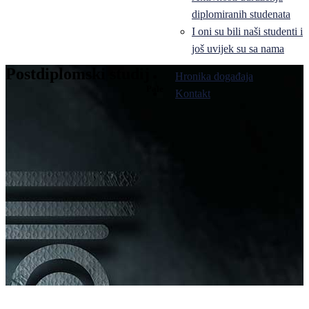
diplomiranih studenata
I oni su bili naši studenti i
još uvijek su sa nama
Postdiplomski studij
Hronika događaja
Pale
Kontakt