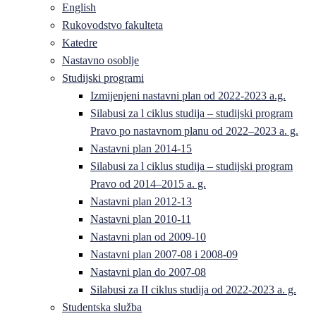
English
Rukovodstvo fakulteta
Katedre
Nastavno osoblje
Studijski programi
Izmijenjeni nastavni plan od 2022-2023 a.g.
Silabusi za l ciklus studija – studijski program
Pravo po nastavnom planu od 2022–2023 a. g.
Nastavni plan 2014-15
Silabusi za l ciklus studija – studijski program
Pravo od 2014–2015 a. g.
Nastavni plan 2012-13
Nastavni plan 2010-11
Nastavni plan od 2009-10
Nastavni plan 2007-08 i 2008-09
Nastavni plan do 2007-08
Silabusi za II ciklus studija od 2022-2023 a. g.
Studentska služba