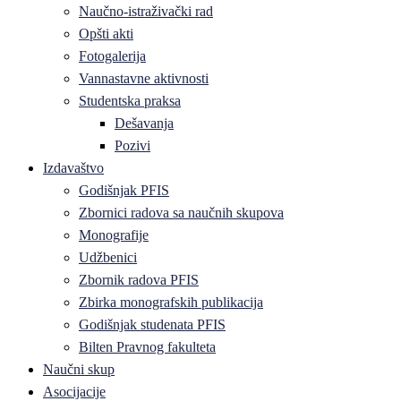
Naučno-istraživački rad
Opšti akti
Fotogalerija
Vannastavne aktivnosti
Studentska praksa
Dešavanja
Pozivi
Izdavaštvo
Godišnjak PFIS
Zbornici radova sa naučnih skupova
Monografije
Udžbenici
Zbornik radova PFIS
Zbirka monografskih publikacija
Godišnjak studenata PFIS
Bilten Pravnog fakulteta
Naučni skup
Asocijacije