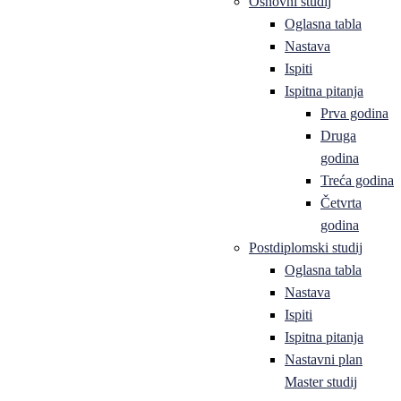
Osnovni studij
Oglasna tabla
Nastava
Ispiti
Ispitna pitanja
Prva godina
Druga
godina
Treća godina
Četvrta
godina
Postdiplomski studij
Oglasna tabla
Nastava
Ispiti
Ispitna pitanja
Nastavni plan
Master studij