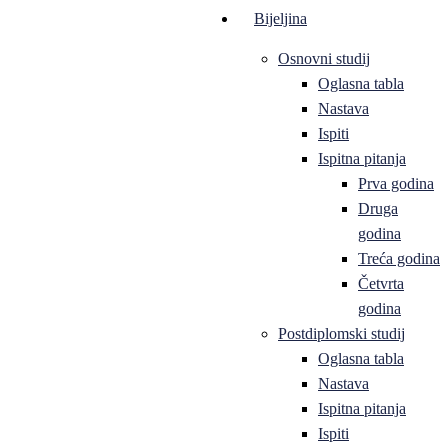
Bijeljina
Osnovni studij
Oglasna tabla
Nastava
Ispiti
Ispitna pitanja
Prva godina
Druga
godina
Treća godina
Četvrta
godina
Postdiplomski studij
Oglasna tabla
Nastava
Ispitna pitanja
Ispiti