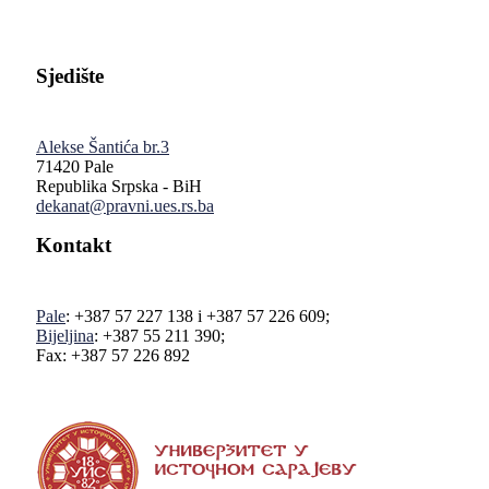
Sjedište
Alekse Šantića br.3
71420 Pale
Republika Srpska - BiH
dekanat@pravni.ues.rs.ba
Kontakt
Pale
: +387 57 227 138 i +387 57 226 609;
Bijeljina
: +387 55 211 390;
Fax: +387 57 226 892