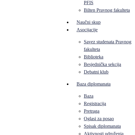
PFIS
Bilten Pravnog fakulteta
Naučni skup
Asocijacije
Savez studenata Pravnog
fakulteta
Biblioteka
Besjednička sekcija
Debatni klub
Baza diplomanata
Baza
Registracija
Pretraga
Oglasi za posao
Spisak diplomanata
Aktivnosti udruženja