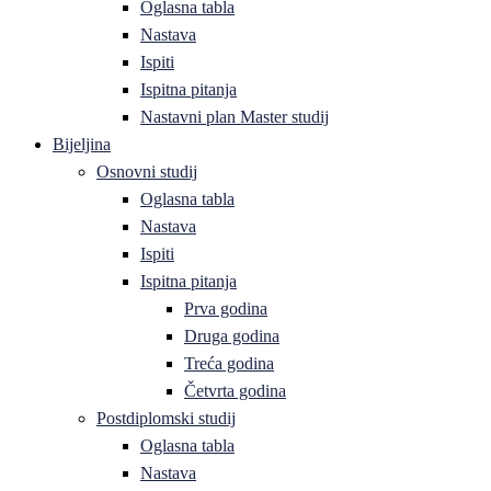
Oglasna tabla
Nastava
Ispiti
Ispitna pitanja
Nastavni plan Master studij
Bijeljina
Osnovni studij
Oglasna tabla
Nastava
Ispiti
Ispitna pitanja
Prva godina
Druga godina
Treća godina
Četvrta godina
Postdiplomski studij
Oglasna tabla
Nastava