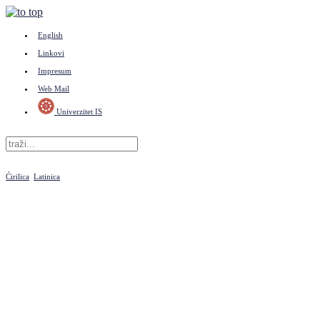
English
Linkovi
Impresum
Web Mail
Univerzitet IS
Ćirilica
Latinica