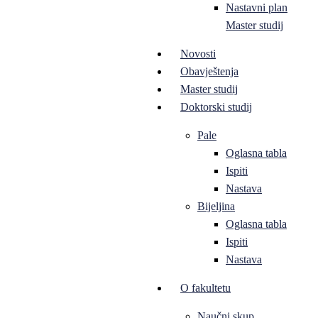
Nastavni plan
Master studij
Novosti
Obavještenja
Master studij
Doktorski studij
Pale
Oglasna tabla
Ispiti
Nastava
Bijeljina
Oglasna tabla
Ispiti
Nastava
O fakultetu
Naučni skup