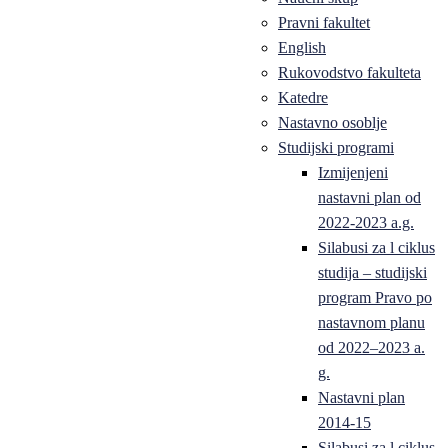
Pravni fakultet
English
Rukovodstvo fakulteta
Katedre
Nastavno osoblje
Studijski programi
Izmijenjeni
nastavni plan od
2022-2023 a.g.
Silabusi za l ciklus
studija – studijski
program Pravo po
nastavnom planu
od 2022–2023 a.
g.
Nastavni plan
2014-15
Silabusi za l ciklus