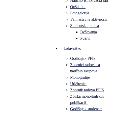
Naučno-istraživački rad
Opšti akti
Fotogalerija
Vannastavne aktivnosti
Studentska praksa
Dešavanja
Pozivi
Izdavaštvo
Godišnjak PFIS
Zbornici radova sa
naučnih skupova
Monografije
Udžbenici
Zbornik radova PFIS
Zbirka monografskih
publikacija
Godišnjak studenata