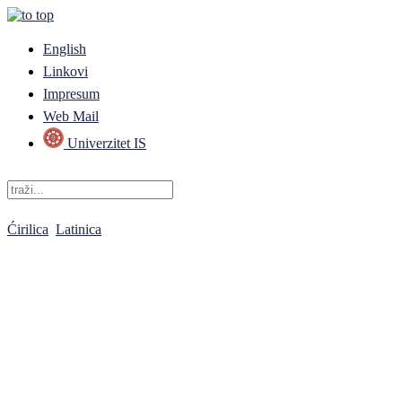
English
Linkovi
Impresum
Web Mail
Univerzitet IS
Ćirilica
Latinica