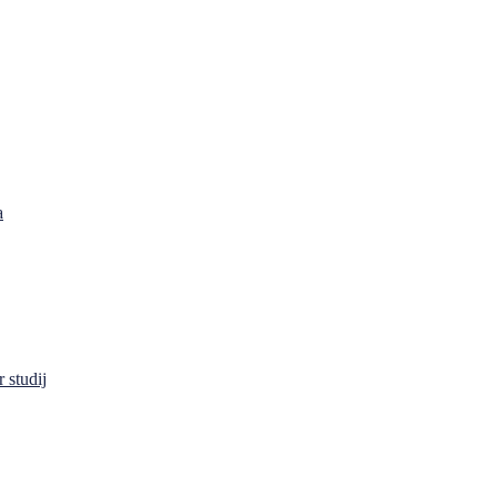
a
 studij