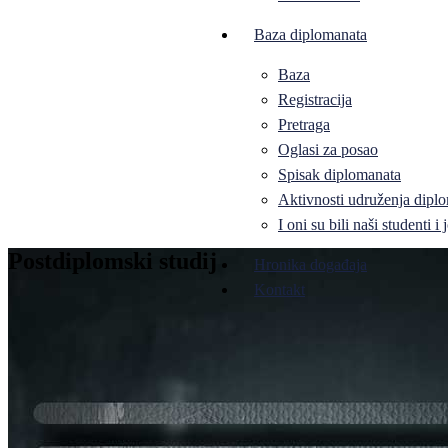
Baza diplomanata
Baza
Registracija
Pretraga
Oglasi za posao
Spisak diplomanata
Aktivnosti udruženja diplo
I oni su bili naši studenti 
Postdiplomski studij
Hronika događaja
Kontakt