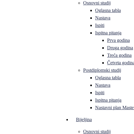
Osnovni studij
Oglasna tabla
Nastava
Ispiti
Ispitna pitanja
Prva godina
Druga godina
Treća godina
Četvrta godin
Postdiplomski studij
Oglasna tabla
Nastava
Ispiti
Ispitna pitanja
Nastavni plan Master
Bijeljina
Osnovni studij