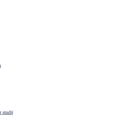
a
 studij