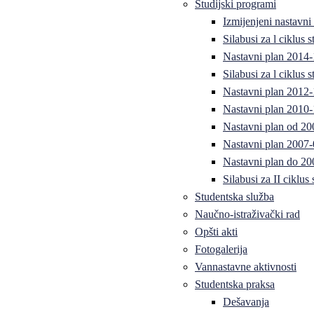
Studijski programi
Izmijenjeni nastavni
Silabusi za l ciklus
Nastavni plan 2014
Silabusi za l ciklus
Nastavni plan 2012
Nastavni plan 2010-
Nastavni plan od 20
Nastavni plan 2007-
Nastavni plan do 20
Silabusi za II ciklus
Studentska služba
Naučno-istraživački rad
Opšti akti
Fotogalerija
Vannastavne aktivnosti
Studentska praksa
Dešavanja