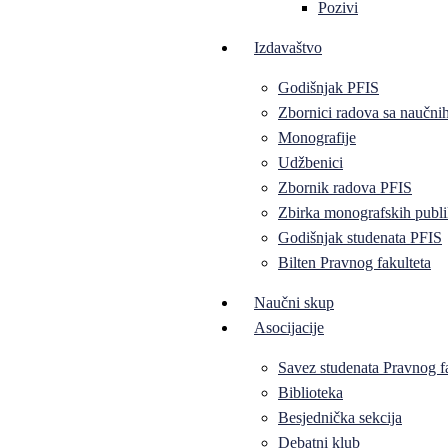
Pozivi
Izdavaštvo
Godišnjak PFIS
Zbornici radova sa naučni
Monografije
Udžbenici
Zbornik radova PFIS
Zbirka monografskih publi
Godišnjak studenata PFIS
Bilten Pravnog fakulteta
Naučni skup
Asocijacije
Savez studenata Pravnog f
Biblioteka
Besjednička sekcija
Debatni klub