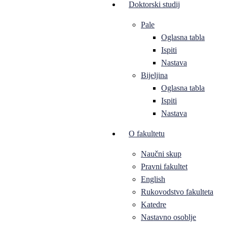
Doktorski studij
Pale
Oglasna tabla
Ispiti
Nastava
Bijeljina
Oglasna tabla
Ispiti
Nastava
O fakultetu
Naučni skup
Pravni fakultet
English
Rukovodstvo fakulteta
Katedre
Nastavno osoblje