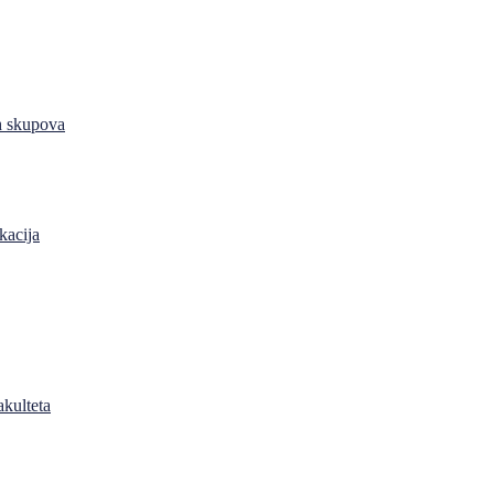
h skupova
kacija
akulteta