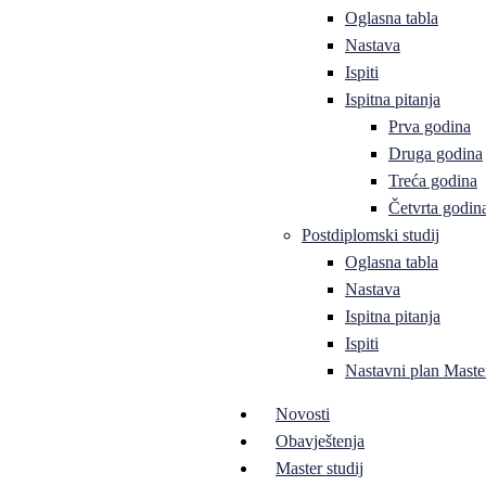
Oglasna tabla
Nastava
Ispiti
Ispitna pitanja
Prva godina
Druga godina
Treća godina
Četvrta godin
Postdiplomski studij
Oglasna tabla
Nastava
Ispitna pitanja
Ispiti
Nastavni plan Master
Novosti
Obavještenja
Master studij