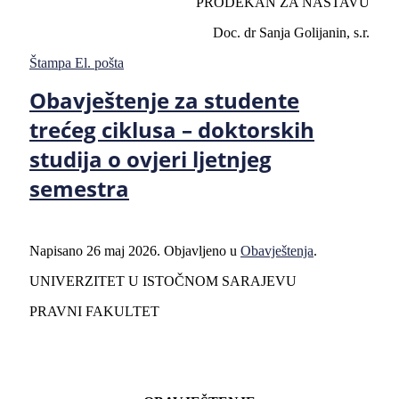
PRODEKAN ZA NASTAVU
Doc. dr Sanja Golijanin, s.r.
Štampa
El. pošta
Obavještenje za studente
trećeg ciklusa – doktorskih
studija o ovjeri ljetnjeg
semestra
Napisano
26 maj 2026
. Objavljeno u
Obavještenja
.
UNIVERZITET U ISTOČNOM SARAJEVU
PRAVNI FAKULTET