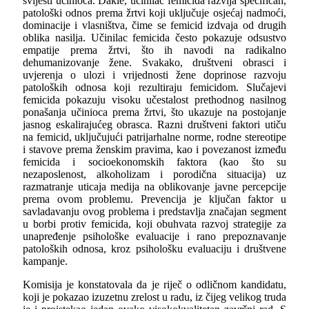
svijesti učinioca. Dakle, učinilac femicida razvija specifičan,
patološki odnos prema žrtvi koji uključuje osjećaj nadmoći,
dominacije i vlasništva, čime se femicid izdvaja od drugih
oblika nasilja. Učinilac femicida često pokazuje odsustvo
empatije prema žrtvi, što ih navodi na radikalno
dehumanizovanje žene. Svakako, društveni obrasci i
uvjerenja o ulozi i vrijednosti žene doprinose razvoju
patoloških odnosa koji rezultiraju femicidom. Slučajevi
femicida pokazuju visoku učestalost prethodnog nasilnog
ponašanja učinioca prema žrtvi, što ukazuje na postojanje
jasnog eskalirajućeg obrasca. Razni društveni faktori utiču
na femicid, uključujući patrijarhalne norme, rodne stereotipe
i stavove prema ženskim pravima, kao i povezanost između
femicida i socioekonomskih faktora (kao što su
nezaposlenost, alkoholizam i porodična situacija) uz
razmatranje uticaja medija na oblikovanje javne percepcije
prema ovom problemu. Prevencija je ključan faktor u
savladavanju ovog problema i predstavlja značajan segment
u borbi protiv femicida, koji obuhvata razvoj strategije za
unapređenje psihološke evaluacije i rano prepoznavanje
patoloških odnosa, kroz psihološku evaluaciju i društvene
kampanje.
Komisija je konstatovala da je riječ o odličnom kandidatu,
koji je pokazao izuzetnu zrelost u radu, iz čijeg velikog truda