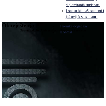
diplomiranih studenata
I oni su bili naši studenti i
još uvijek su sa nama
Obavještenja
Hronika događaja
Pravni fakultet Univerziteta u Istočnom Sarajevu
Kontakt