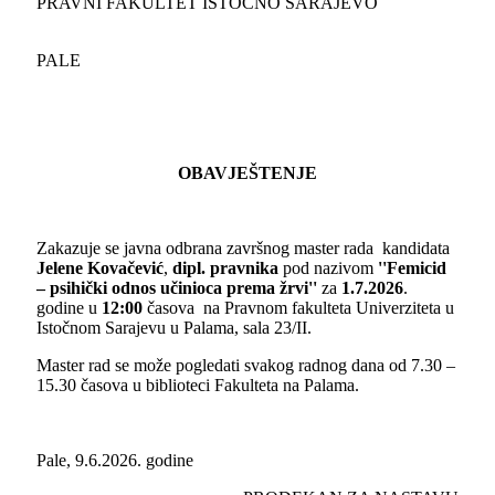
PRAVNI FAKULTET ISTOČNO SARAJEVO
PALE
OBAVJEŠTENJE
Zakazuje se javna odbrana završnog master rada kandidata
Jelene Kovačević
,
dipl. pravnika
pod nazivom
''Femicid
– psihički odnos učinioca prema žrvi''
za
1
.
7
.2026
.
godine u
1
2
:
0
0
časova na Pravnom fakulteta Univerziteta u
Istočnom Sarajevu u Palama, sala 23/II.
Master rad se može pogledati svakog radnog dana od 7.30 –
15.30 časova u biblioteci Fakulteta na Palama.
Pale, 9.6.2026. godine