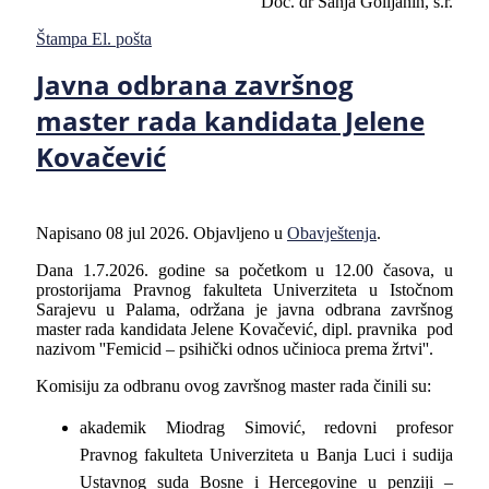
Doc. dr Sanja Golijanin, s.r.
Štampa
El. pošta
Javna odbrana završnog
master rada kandidata Jelene
Kovačević
Napisano
08 jul 2026
. Objavljeno u
Obavještenja
.
Dana 1.7.2026. godine sa početkom u 12.00 časova, u
prostorijama Pravnog fakulteta Univerziteta u Istočnom
Sarajevu u Palama, održana je javna odbrana završnog
master rada kandidata Jelene Kovačević, dipl. pravnika pod
nazivom ''Femicid – psihički odnos učinioca prema žrtvi''.
Komisiju za odbranu ovog završnog master rada činili su:
akademik Miodrag Simović, redovni profesor
Pravnog fakulteta Univerziteta u Banja Luci i sudija
Ustavnog suda Bosne i Hercegovine u penziji –