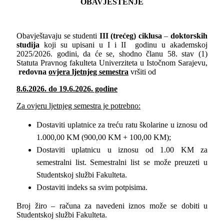
OBAVJEŠTENJE
Obavještavaju se studenti
III (
trećeg
)
ciklusa
–
doktorskih
studija
koji su upisani u I i II godinu u akademskoj
2025/2026. godini, da će se, shodno članu 58. stav (1)
Statuta Pravnog fakulteta Univerziteta u Istočnom Sarajevu,
redovna
ovjera ljetnjeg semestra
vršiti od
8
.6.202
6
. do
19
.6.202
6
. godine
Za ovjeru ljetnjeg semestra je potrebno:
Dostaviti uplatnice za treću ratu školarine u iznosu od
1.000,00 KM (900,00 KM + 100,00 KM);
Dostaviti uplatnicu u iznosu od 1.00 KM za
semestralni list. Semestralni list se može preuzeti u
Studentskoj službi Fakulteta.
Dostaviti indeks sa svim potpisima.
Broj žiro – računa za navedeni iznos može se dobiti u
Studentskoj službi Fakulteta.