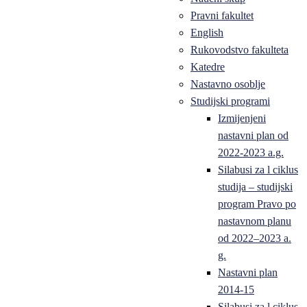
Pravni fakultet
English
Rukovodstvo fakulteta
Katedre
Nastavno osoblje
Studijski programi
Izmijenjeni
nastavni plan od
2022-2023 a.g.
Silabusi za l ciklus
studija – studijski
program Pravo po
nastavnom planu
od 2022–2023 a.
g.
Nastavni plan
2014-15
Silabusi za l ciklus