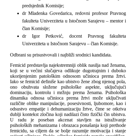
predsjednik Komisije;
dr Mladenka Govedarica, redovni profesor Pravnog
fakulteta Univerziteta u Istočnom Sarajevu – mentor i
član Komisije;
dr Igor Petković, docent Pravnog fakulteta
Univerziteta u Istočnom Sarajevu – član Komisije.
Odbrani su prisustvovali i najbliži srodnici kandidata.
Femicid predstavlja najekstremniji oblik nasilja nad ženama,
koji se u većini slučajeva odlikuje dugotrajnim i duboko
ukorijenjenim patološkim odnosom učinioca prema žrtvi.
Iako se femicid definiše kao ubistvo žene zbog njenog pola,
ono obuhvata složene psihološke aspekte, uključujući
dominaciju, kontrolu i mržnju prema ženama. Psihološka
dinamika odnosa učinioca prema žrtvi može uključivati
različite oblike manipulacije, posesivnosti, ljubomore, kao i
odsustvo empatije i dehumanizaciju žrtve, čime se otkriva
dublji kontekst zločina koji nadilazi čisto fizički čin ubistva.
U radu je poseban akcenat stavljen na istraživanje
psiholoških mehanizama i obrazaca ponašanja koji prethode
femicidu, sa ciljem da se bolje razumije motivacija i stanje