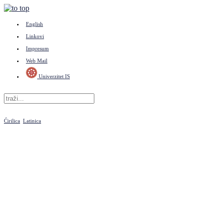
English
Linkovi
Impresum
Web Mail
Univerzitet IS
Ćirilica
Latinica