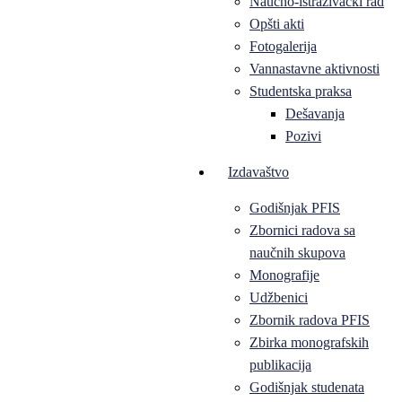
Naučno-istraživački rad
Opšti akti
Fotogalerija
Vannastavne aktivnosti
Studentska praksa
Dešavanja
Pozivi
Izdavaštvo
Godišnjak PFIS
Zbornici radova sa
naučnih skupova
Monografije
Udžbenici
Zbornik radova PFIS
Zbirka monografskih
publikacija
Godišnjak studenata