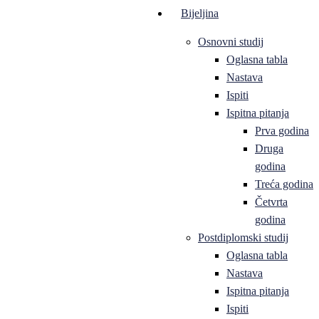
Bijeljina
Osnovni studij
Oglasna tabla
Nastava
Ispiti
Ispitna pitanja
Prva godina
Druga
godina
Treća godina
Četvrta
godina
Postdiplomski studij
Oglasna tabla
Nastava
Ispitna pitanja
Ispiti