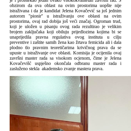
je i proistekao jedan ovako visokokvalitetan završni rad. S
obzirom da ova oblast na ovim prostorima uopšte nije
istraživana i da je kandidat Jelena Kovačević sa još jednim
autorom ''pionir'' u istraživanju ove oblasti na ovim
prostorima, ovaj rad dobija još veći značaj. Ogroman trud,
koji je uložen u pisanju ovog rada rezultirao je velikim
brojem zaključaka koji obiluju prijedlozima kojima bi se
unaprijedila pravna regulativa ovog instituta u cilju
preventive i zaštite samih žena kao žrtava femicida ali i dala
plodno tlo pravnim teoretičarima krivičnog prava da se
upuste u istraživanje ove oblasti. Komisija je ocijenila ovaj
završni master rada sa visokom ocjenom, čime je Jelena
Kovačevišć uspješno okončala odbranu master rada i
zasluženo stekla akademsko zvanje mastera prava.