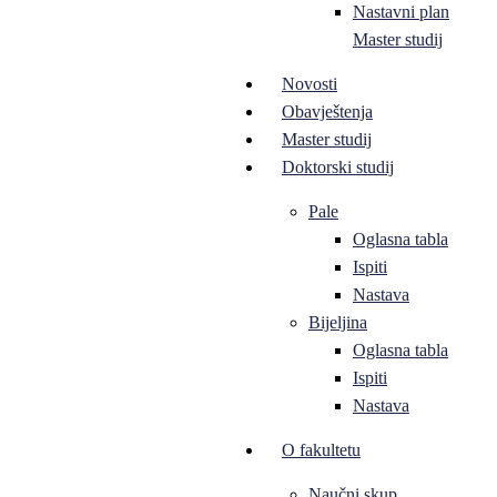
Nastavni plan
Master studij
Novosti
Obavještenja
Master studij
Doktorski studij
Pale
Oglasna tabla
Ispiti
Nastava
Bijeljina
Oglasna tabla
Ispiti
Nastava
O fakultetu
Naučni skup