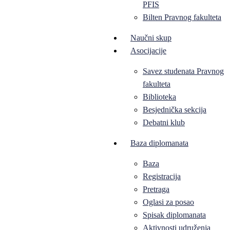
PFIS
Bilten Pravnog fakulteta
Naučni skup
Asocijacije
Savez studenata Pravnog
fakulteta
Biblioteka
Besjednička sekcija
Debatni klub
Baza diplomanata
Baza
Registracija
Pretraga
Oglasi za posao
Spisak diplomanata
Aktivnosti udruženja