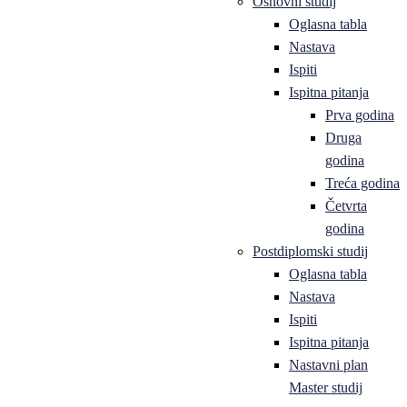
Osnovni studij
Oglasna tabla
Nastava
Ispiti
Ispitna pitanja
Prva godina
Druga
godina
Treća godina
Četvrta
godina
Postdiplomski studij
Oglasna tabla
Nastava
Ispiti
Ispitna pitanja
Nastavni plan
Master studij