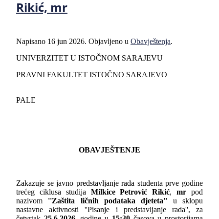
Rikić, mr
Napisano
16 jun 2026
. Objavljeno u
Obavještenja
.
UNIVERZITET U ISTOČNOM SARAJEVU
PRAVNI FAKULTET ISTOČNO SARAJEVO
PALE
OBAVJEŠTENJE
Zakazuje se javno predstavljanje rada studenta prve godine
trećeg ciklusa studija
Milkice Petrović Rikić
,
mr
pod
nazivom
''Za
štita ličnih podataka djeteta
''
u sklopu
nastavne aktivnosti ''Pisanje i predstavljanje rada'', za
četvrtak
25.6.2026
. godine u
15:30
časova u prostorijama