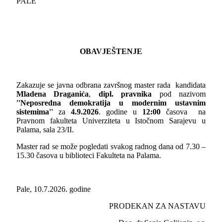
PALE
OBAVJEŠTENJE
Zakazuje se javna odbrana završnog master rada kandidata
Mladena Draganića
,
dipl. pravnika
pod nazivom
''Neposredna demokratija u modernim ustavnim
sistemima''
za
4
.
9
.2026
. godine u
1
2
:
0
0
časova na
Pravnom fakulteta Univerziteta u Istočnom Sarajevu u
Palama, sala 23/II.
Master rad se može pogledati svakog radnog dana od 7.30 –
15.30 časova u biblioteci Fakulteta na Palama.
Pale, 10.7.2026. godine
PRODEKAN ZA NASTAVU