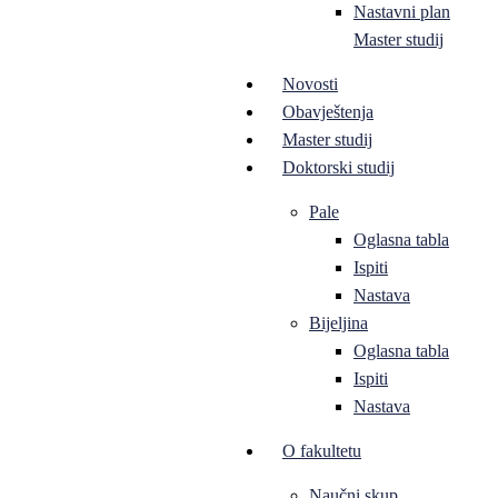
Nastavni plan
Master studij
Novosti
Obavještenja
Master studij
Doktorski studij
Pale
Oglasna tabla
Ispiti
Nastava
Bijeljina
Oglasna tabla
Ispiti
Nastava
O fakultetu
Naučni skup