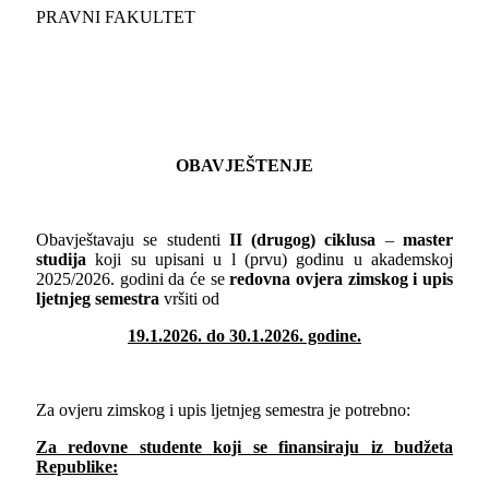
PRAVNI FAKULTET
OBAVJEŠTENJE
Obavještavaju se studenti
II (
drugog
)
ciklusa
–
master
studija
koji su upisani u l (prvu) godinu u akademskoj
2025/2026. godini da će se
redovna
ovjera zimskog i upis
ljetnjeg semestra
vršiti od
19
.
1
.202
6
. do
30
.
1
.202
6
. godine.
Za ovjeru zimskog i upis ljetnjeg semestra je potrebno:
Za redovne studente koji se finansiraju iz budžeta
Republike: