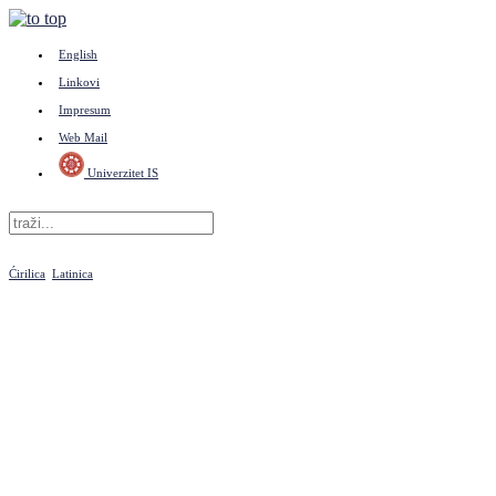
English
Linkovi
Impresum
Web Mail
Univerzitet IS
Ćirilica
Latinica