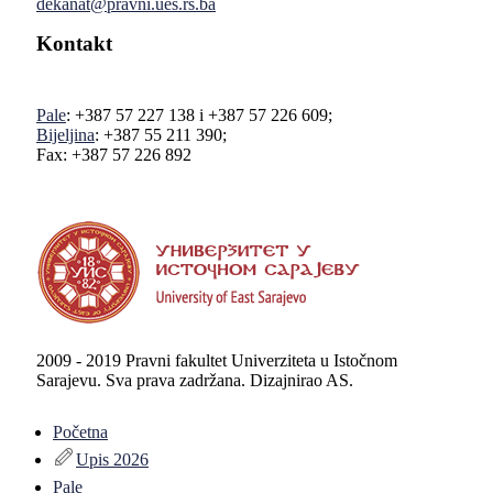
dekanat@pravni.ues.rs.ba
Kontakt
Pale
: +387 57 227 138 i +387 57 226 609;
Bijeljina
: +387 55 211 390;
Fax: +387 57 226 892
2009 - 2019 Pravni fakultet Univerziteta u Istočnom
Sarajevu. Sva prava zadržana. Dizajnirao AS.
Početna
Upis 2026
Pale