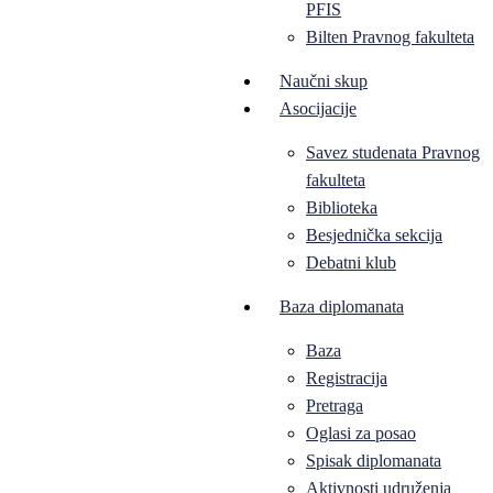
PFIS
Bilten Pravnog fakulteta
Naučni skup
Asocijacije
Savez studenata Pravnog
fakulteta
Biblioteka
Besjednička sekcija
Debatni klub
Baza diplomanata
Baza
Registracija
Pretraga
Oglasi za posao
Spisak diplomanata
Aktivnosti udruženja