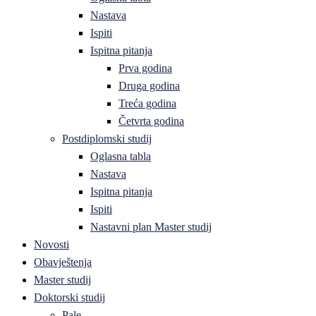
Nastava
Ispiti
Ispitna pitanja
Prva godina
Druga godina
Treća godina
Četvrta godina
Postdiplomski studij
Oglasna tabla
Nastava
Ispitna pitanja
Ispiti
Nastavni plan Master studij
Novosti
Obavještenja
Master studij
Doktorski studij
Pale