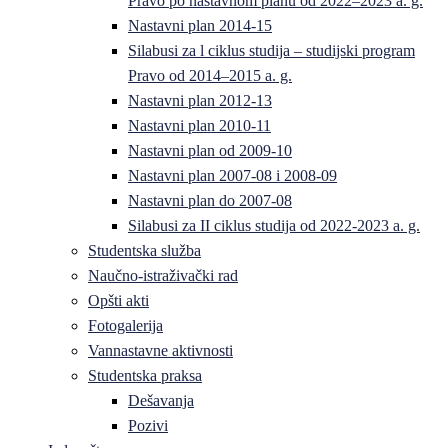
Pravo po nastavnom planu od 2022–2023 a. g.
Nastavni plan 2014-15
Silabusi za l ciklus studija – studijski program
Pravo od 2014–2015 a. g.
Nastavni plan 2012-13
Nastavni plan 2010-11
Nastavni plan od 2009-10
Nastavni plan 2007-08 i 2008-09
Nastavni plan do 2007-08
Silabusi za II ciklus studija od 2022-2023 a. g.
Studentska služba
Naučno-istraživački rad
Opšti akti
Fotogalerija
Vannastavne aktivnosti
Studentska praksa
Dešavanja
Pozivi