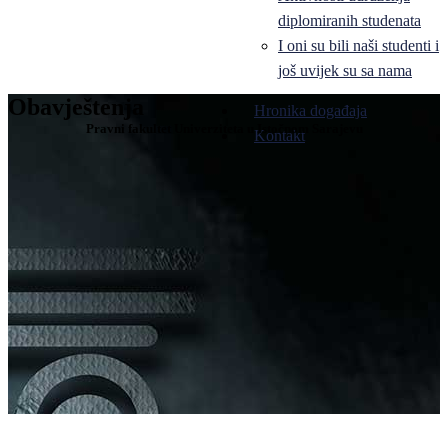
diplomiranih studenata
I oni su bili naši studenti i
još uvijek su sa nama
Obavještenja
Hronika događaja
Pravni fakultet Univerziteta u Istočnom Sarajevu
Kontakt