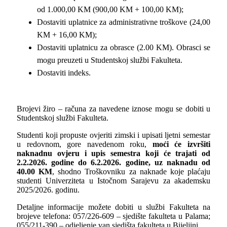
od 1.000,00 KM (900,00 KM + 100,00 KM);
Dostaviti uplatnice za administrativne troškove (24,00
KM + 16,00 KM);
Dostaviti uplatnicu za obrasce (2.00 KM). Obrasci se
mogu preuzeti u Studentskoj službi Fakulteta.
Dostaviti indeks.
Brojevi žiro – računa za navedene iznose mogu se dobiti u
Studentskoj službi Fakulteta.
Studenti koji propuste ovjeriti zimski i upisati ljetni semestar
u redovnom, gore navedenom roku,
moći će izvršiti
naknadnu ovjeru i upis semestra
koji će trajati od
2.2.2026. godine do 6.2.2026. godine, uz naknadu od
40.00 KM
, shodno Troškovniku za naknade koje plaćaju
studenti Univerziteta u Istočnom Sarajevu za akademsku
2025/2026. godinu.
Detaljne informacije možete dobiti u službi Fakulteta na
brojeve telefona: 057/226-609 – sjedište fakulteta u Palama;
055/211-390 – odjeljenje van sjedišta fakulteta u Bijeljini.