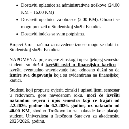
Dostaviti uplatnice za administrativne troškove (24.00
KM + 16.00 KM)
Dostaviti uplatnicu za obrasce (2.00 KM). Obrasci se
mogu preuzeti u Studentskoj službi Fakulteta.
Dostaviti indeks sa svim potpisima.
Brojevi žiro – računa za navedene iznose mogu se dobiti u
Studentskoj službi Fakulteta.
NAPOMENA: prije ovjere zimskog i upisa ljetnjeg semestra
studenti su dužni
izvršiti uvid u finansijsku karticu
i
izvršiti eventualno sravnjavanje iste, odnosno dužni su da
izmire sva dugovanja
koja su evidentirana na finansijskoj
kartici.
Studenti koji propuste ovjeriti zimski i upisati ljetni semestar
u redovnom, gore navedenom roku,
moći će izvršiti
naknadnu ovjeru i upis semestra
koji će trajati od
2.2.2026. godine do 6.2.2026. godine, uz naknadu od
40.00 KM
, shodno Troškovniku za naknade koje plaćaju
studenti Univerziteta u Istočnom Sarajevu za akademsku
2025/2026. godinu.