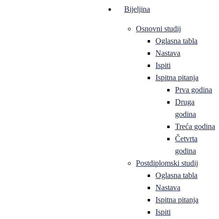
Bijeljina
Osnovni studij
Oglasna tabla
Nastava
Ispiti
Ispitna pitanja
Prva godina
Druga
godina
Treća godina
Četvrta
godina
Postdiplomski studij
Oglasna tabla
Nastava
Ispitna pitanja
Ispiti