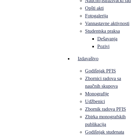
Naučno-istraživački rad
Opšti akti
Fotogalerija
Vannastavne aktivnosti
Studentska praksa
Dešavanja
Pozivi
Izdavaštvo
Godišnjak PFIS
Zbornici radova sa
naučnih skupova
Monografije
Udžbenici
Zbornik radova PFIS
Zbirka monografskih
publikacija
Godišnjak studenata