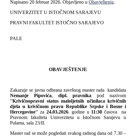
Napisano
20 februar 2026
. Objavljeno u
Obavještenja
.
UNIVERZITET U ISTOČNOM SARAJEVU
PRAVNI FAKULTET ISTOČNO SARAJEVO
PALE
OBAVJEŠTENJE
Zakazuje se javna odbrana završnog master rada kandidata
Nemanje Pipovića
,
dipl. pravnika
pod nazivom
''Krivičnopravni status maloljetnih učinilaca krivičnih
djela u krivičnom pravu Republike Srpske i Bosne i
Hercegovine''
za
24.
03.2026
. godine u
11:30
časova na
Pravnom fakulteta Univerziteta u Istočnom Sarajevu u
Palama, sala 23/II.
Master rad se može pogledati svakog radnog dana od 7.30 –