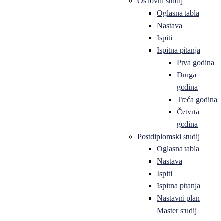
Osnovni studij
Oglasna tabla
Nastava
Ispiti
Ispitna pitanja
Prva godina
Druga
godina
Treća godina
Četvrta
godina
Postdiplomski studij
Oglasna tabla
Nastava
Ispiti
Ispitna pitanja
Nastavni plan
Master studij