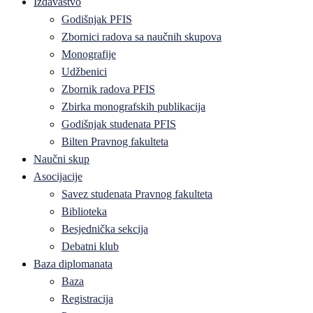
Izdavaštvo
Godišnjak PFIS
Zbornici radova sa naučnih skupova
Monografije
Udžbenici
Zbornik radova PFIS
Zbirka monografskih publikacija
Godišnjak studenata PFIS
Bilten Pravnog fakulteta
Naučni skup
Asocijacije
Savez studenata Pravnog fakulteta
Biblioteka
Besjednička sekcija
Debatni klub
Baza diplomanata
Baza
Registracija