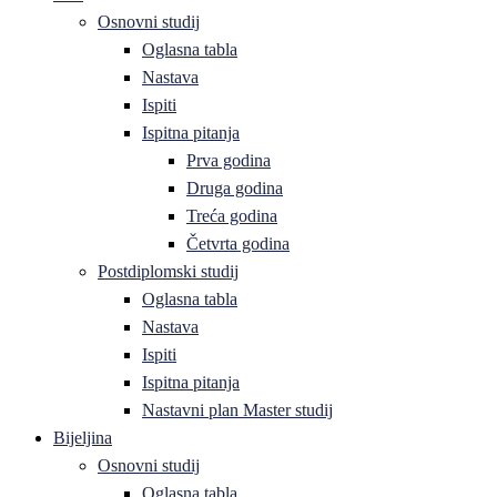
Osnovni studij
Oglasna tabla
Nastava
Ispiti
Ispitna pitanja
Prva godina
Druga godina
Treća godina
Četvrta godina
Postdiplomski studij
Oglasna tabla
Nastava
Ispiti
Ispitna pitanja
Nastavni plan Master studij
Bijeljina
Osnovni studij
Oglasna tabla