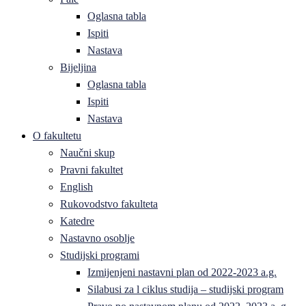
Oglasna tabla
Ispiti
Nastava
Bijeljina
Oglasna tabla
Ispiti
Nastava
O fakultetu
Naučni skup
Pravni fakultet
English
Rukovodstvo fakulteta
Katedre
Nastavno osoblje
Studijski programi
Izmijenjeni nastavni plan od 2022-2023 a.g.
Silabusi za l ciklus studija – studijski program