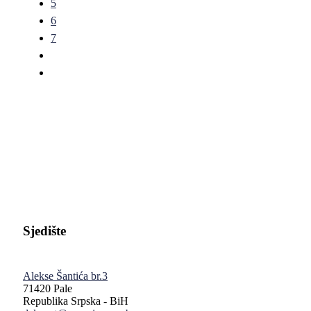
5
6
7
Pravni fakultet Univerziteta u Istočnom Sarajevu
Sjedište
Alekse Šantića br.3
71420 Pale
Republika Srpska - BiH