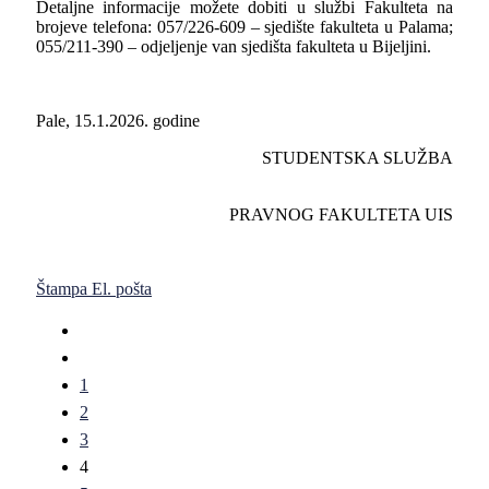
Detaljne informacije možete dobiti u službi Fakulteta na
brojeve telefona: 057/226-609 – sjedište fakulteta u Palama;
055/211-390 – odjeljenje van sjedišta fakulteta u Bijeljini.
Pale, 15.1.2026. godine
STUDENTSKA SLUŽBA
PRAVNOG FAKULTETA UIS
Štampa
El. pošta
1
2
3
4