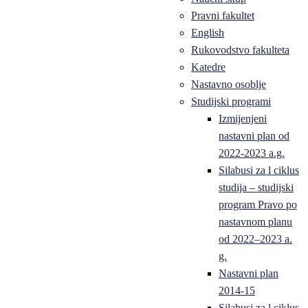
Pravni fakultet
English
Rukovodstvo fakulteta
Katedre
Nastavno osoblje
Studijski programi
Izmijenjeni
nastavni plan od
2022-2023 a.g.
Silabusi za l ciklus
studija – studijski
program Pravo po
nastavnom planu
od 2022–2023 a.
g.
Nastavni plan
2014-15
Silabusi za l ciklus