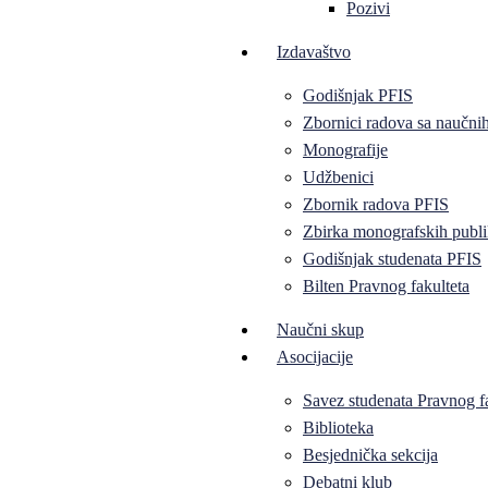
Pozivi
Izdavaštvo
Godišnjak PFIS
Zbornici radova sa naučni
Monografije
Udžbenici
Zbornik radova PFIS
Zbirka monografskih publi
Godišnjak studenata PFIS
Bilten Pravnog fakulteta
Naučni skup
Asocijacije
Savez studenata Pravnog f
Biblioteka
Besjednička sekcija
Debatni klub