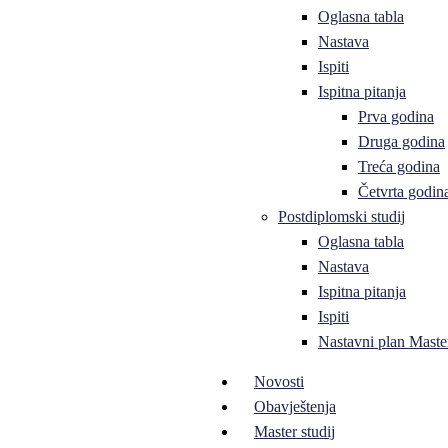
Oglasna tabla
Nastava
Ispiti
Ispitna pitanja
Prva godina
Druga godina
Treća godina
Četvrta godin
Postdiplomski studij
Oglasna tabla
Nastava
Ispitna pitanja
Ispiti
Nastavni plan Master
Novosti
Obavještenja
Master studij