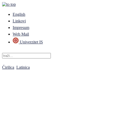
English
Linkovi
Impresum
Web Mail
Univerzitet IS
Ćirilica
Latinica