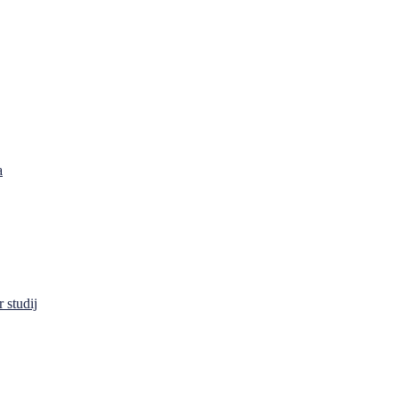
a
 studij