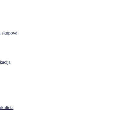
h skupova
kacija
akulteta