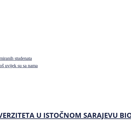
miranih studenata
i još uvijek su sa nama
ERZITETA U ISTOČNOM SARAJEVU BIO JE