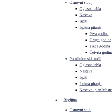
Osnovni studij
Oglasna tabla
Nastava
Ispiti
Ispitna pitanja
Prva godina
Druga godina
Treća godina
Četvrta godin
Postdiplomski studij
Oglasna tabla
Nastava
Ispiti
Ispitna pitanja
Nastavni plan Master
Bijeljina
Osnovni studij