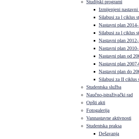
Studijski programi
Izmijenjeni nastavni
Silabusi za l ciklus
Nastavni plan 2014
Silabusi za l ciklus
Nastavni plan 2012
Nastavni plan 2010-
Nastavni plan od 20
Nastavni plan 2007-
Nastavni plan do 20
Silabusi za II ciklus
Studentska služba
Naučno-istraživački rad
Opšti akti
Fotogalerija
Vannastavne aktivnosti
Studentska praksa
Dešavanja