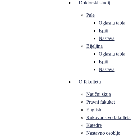
Doktorski studij
Pale
Oglasna tabla
Ispiti
Nastava
Bijeljina
Oglasna tabla
Ispiti
Nastava
O fakultetu
Naučni skup
Pravni fakultet
English
Rukovodstvo fakulteta
Katedre
Nastavno osoblje