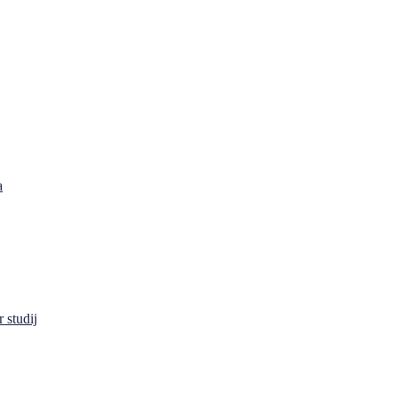
a
 studij