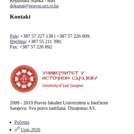
Republika Srpska - BiH
dekanat@pravni.ues.rs.ba
Kontakt
Pale
: +387 57 227 138 i +387 57 226 609;
Bijeljina
: +387 55 211 390;
Fax: +387 57 226 892
2009 - 2019 Pravni fakultet Univerziteta u Istočnom
Sarajevu. Sva prava zadržana. Dizajnirao AS.
Početna
Upis 2026