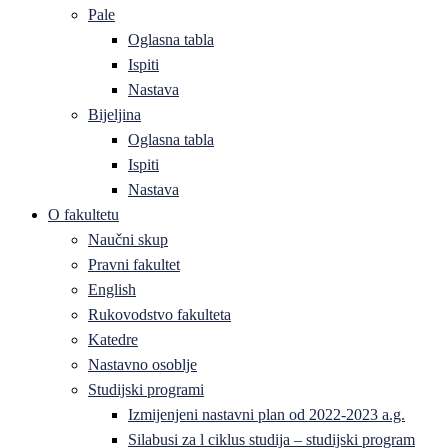
Pale
Oglasna tabla
Ispiti
Nastava
Bijeljina
Oglasna tabla
Ispiti
Nastava
O fakultetu
Naučni skup
Pravni fakultet
English
Rukovodstvo fakulteta
Katedre
Nastavno osoblje
Studijski programi
Izmijenjeni nastavni plan od 2022-2023 a.g.
Silabusi za l ciklus studija – studijski program