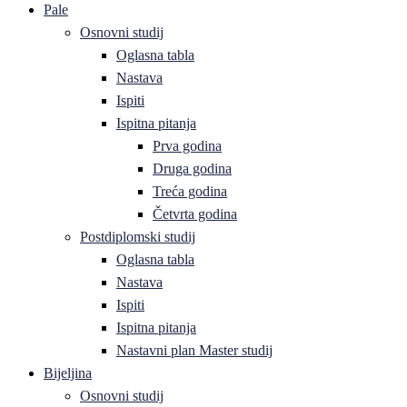
Pale
Osnovni studij
Oglasna tabla
Nastava
Ispiti
Ispitna pitanja
Prva godina
Druga godina
Treća godina
Četvrta godina
Postdiplomski studij
Oglasna tabla
Nastava
Ispiti
Ispitna pitanja
Nastavni plan Master studij
Bijeljina
Osnovni studij