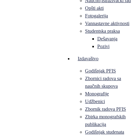
Naučno-istraživački rad
Opšti akti
Fotogalerija
Vannastavne aktivnosti
Studentska praksa
Dešavanja
Pozivi
Izdavaštvo
Godišnjak PFIS
Zbornici radova sa
naučnih skupova
Monografije
Udžbenici
Zbornik radova PFIS
Zbirka monografskih
publikacija
Godišnjak studenata