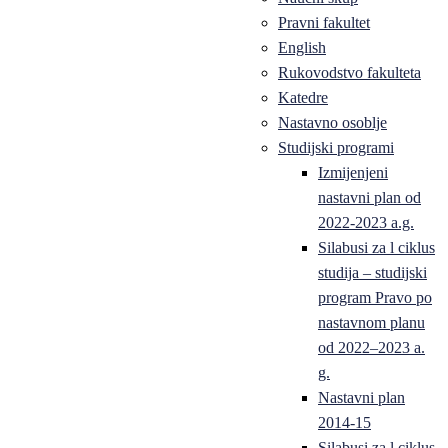
Pravni fakultet
English
Rukovodstvo fakulteta
Katedre
Nastavno osoblje
Studijski programi
Izmijenjeni
nastavni plan od
2022-2023 a.g.
Silabusi za l ciklus
studija – studijski
program Pravo po
nastavnom planu
od 2022–2023 a.
g.
Nastavni plan
2014-15
Silabusi za l ciklus