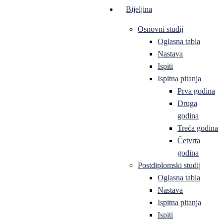
Bijeljina
Osnovni studij
Oglasna tabla
Nastava
Ispiti
Ispitna pitanja
Prva godina
Druga
godina
Treća godina
Četvrta
godina
Postdiplomski studij
Oglasna tabla
Nastava
Ispitna pitanja
Ispiti