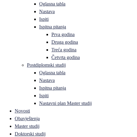
Oglasna tabla
Nastava
Ispiti
Ispitna pitanja
Prva godina
Druga godina
Treća godina
Četvrta godina
Postdiplomski studij
Oglasna tabla
Nastava
Ispitna pitanja
Ispiti
Nastavni plan Master studij
Novosti
Obavještenja
Master studij
Doktorski studij