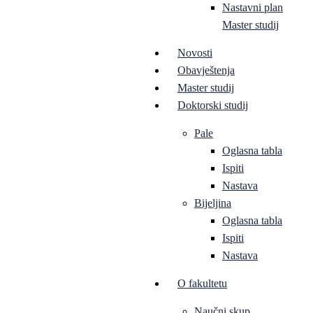
Nastavni plan
Master studij
Novosti
Obavještenja
Master studij
Doktorski studij
Pale
Oglasna tabla
Ispiti
Nastava
Bijeljina
Oglasna tabla
Ispiti
Nastava
O fakultetu
Naučni skup