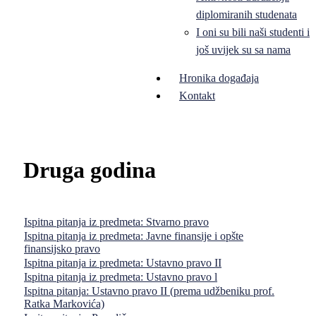
diplomiranih studenata
I oni su bili naši studenti i
još uvijek su sa nama
Hronika događaja
Kontakt
Druga godina
Ispitna pitanja iz predmeta: Stvarno pravo
Ispitna pitanja iz predmeta: Javne finansije i opšte
finansijsko pravo
Ispitna pitanja iz predmeta: Ustavno pravo II
Ispitna pitanja iz predmeta: Ustavno pravo l
Ispitna pitanja: Ustavno pravo II (prema udžbeniku prof.
Ratka Markovića)