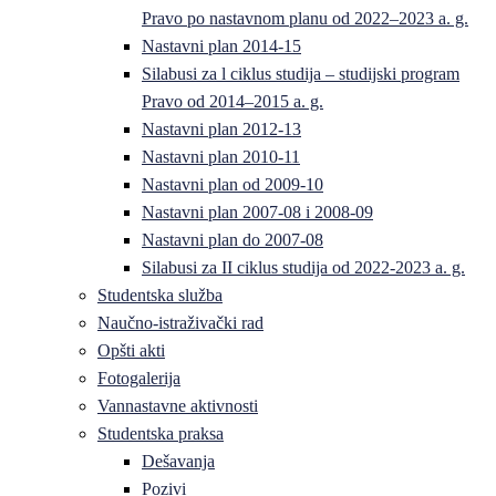
Pravo po nastavnom planu od 2022–2023 a. g.
Nastavni plan 2014-15
Silabusi za l ciklus studija – studijski program
Pravo od 2014–2015 a. g.
Nastavni plan 2012-13
Nastavni plan 2010-11
Nastavni plan od 2009-10
Nastavni plan 2007-08 i 2008-09
Nastavni plan do 2007-08
Silabusi za II ciklus studija od 2022-2023 a. g.
Studentska služba
Naučno-istraživački rad
Opšti akti
Fotogalerija
Vannastavne aktivnosti
Studentska praksa
Dešavanja
Pozivi