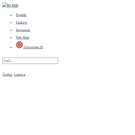
English
Linkovi
Impresum
Web Mail
Univerzitet IS
Ćirilica
Latinica