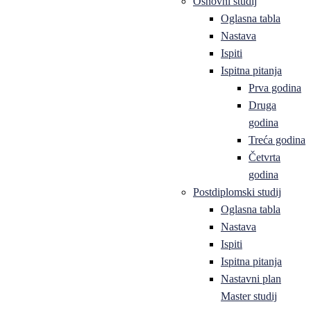
Osnovni studij
Oglasna tabla
Nastava
Ispiti
Ispitna pitanja
Prva godina
Druga
godina
Treća godina
Četvrta
godina
Postdiplomski studij
Oglasna tabla
Nastava
Ispiti
Ispitna pitanja
Nastavni plan
Master studij