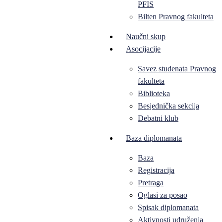
PFIS
Bilten Pravnog fakulteta
Naučni skup
Asocijacije
Savez studenata Pravnog
fakulteta
Biblioteka
Besjednička sekcija
Debatni klub
Baza diplomanata
Baza
Registracija
Pretraga
Oglasi za posao
Spisak diplomanata
Aktivnosti udruženja