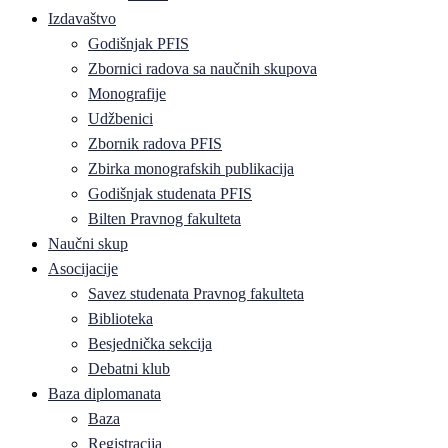
Izdavaštvo
Godišnjak PFIS
Zbornici radova sa naučnih skupova
Monografije
Udžbenici
Zbornik radova PFIS
Zbirka monografskih publikacija
Godišnjak studenata PFIS
Bilten Pravnog fakulteta
Naučni skup
Asocijacije
Savez studenata Pravnog fakulteta
Biblioteka
Besjednička sekcija
Debatni klub
Baza diplomanata
Baza
Registracija