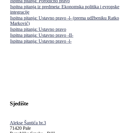
Ispitna pitanja: Porodično pravo
Ispitna pitanja iz predmeta: Ekonomska politika i evropske
integracije
Ispitna pitanja: Ustavno pravo -l- (prema udžbeniku Ratko
Marković)
Ispitnа pitаnjа: Ustаvnо prаvo
Ispitnа pitаnjа: Ustаvnо prаvo -II-
Ispitnа pitаnjа: Ustаvnо prаvo -l-
Pravni fakultet Univerziteta u Istočnom Sarajevu
Sjedište
Alekse Šantića br.3
71420 Pale