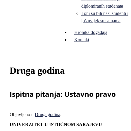
diplomiranih studenata
I oni su bili naši studenti i
još uvijek su sa nama
Hronika događaja
Kontakt
Druga godina
Ispitnа pitаnjа: Ustаvnо prаvo
Objavljeno u
Druga godina
.
UNIVER
ZITET U ISTOČNOM SARAJEVU