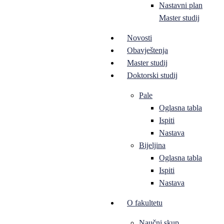
Nastavni plan
Master studij
Novosti
Obavještenja
Master studij
Doktorski studij
Pale
Oglasna tabla
Ispiti
Nastava
Bijeljina
Oglasna tabla
Ispiti
Nastava
O fakultetu
Naučni skup