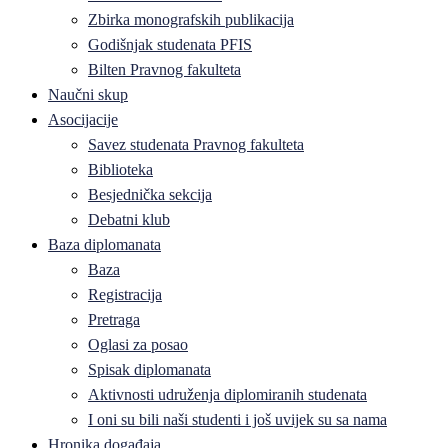
Zbirka monografskih publikacija
Godišnjak studenata PFIS
Bilten Pravnog fakulteta
Naučni skup
Asocijacije
Savez studenata Pravnog fakulteta
Biblioteka
Besjednička sekcija
Debatni klub
Baza diplomanata
Baza
Registracija
Pretraga
Oglasi za posao
Spisak diplomanata
Aktivnosti udruženja diplomiranih studenata
I oni su bili naši studenti i još uvijek su sa nama
Hronika događaja