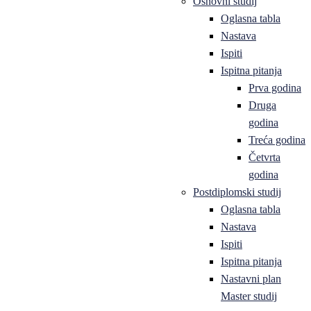
Osnovni studij
Oglasna tabla
Nastava
Ispiti
Ispitna pitanja
Prva godina
Druga
godina
Treća godina
Četvrta
godina
Postdiplomski studij
Oglasna tabla
Nastava
Ispiti
Ispitna pitanja
Nastavni plan
Master studij