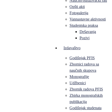
Naučno-istraživački rad
Opšti akti
Fotogalerija
Vannastavne aktivnosti
Studentska praksa
Dešavanja
Pozivi
Izdavaštvo
Godišnjak PFIS
Zbornici radova sa
naučnih skupova
Monografije
Udžbenici
Zbornik radova PFIS
Zbirka monografskih
publikacija
Godišnjak studenata