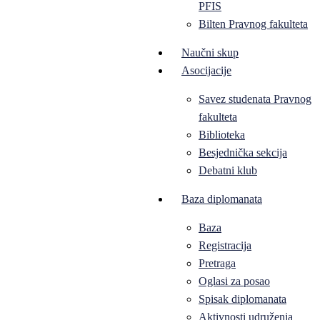
PFIS
Bilten Pravnog fakulteta
Naučni skup
Asocijacije
Savez studenata Pravnog
fakulteta
Biblioteka
Besjednička sekcija
Debatni klub
Baza diplomanata
Baza
Registracija
Pretraga
Oglasi za posao
Spisak diplomanata
Aktivnosti udruženja