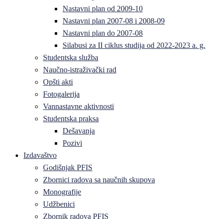
Nastavni plan od 2009-10
Nastavni plan 2007-08 i 2008-09
Nastavni plan do 2007-08
Silabusi za II ciklus studija od 2022-2023 a. g.
Studentska služba
Naučno-istraživački rad
Opšti akti
Fotogalerija
Vannastavne aktivnosti
Studentska praksa
Dešavanja
Pozivi
Izdavaštvo
Godišnjak PFIS
Zbornici radova sa naučnih skupova
Monografije
Udžbenici
Zbornik radova PFIS