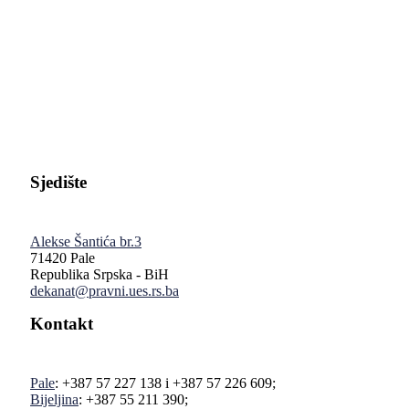
Pravni fakultet Univerziteta u Istočnom Sarajevu
Sjedište
Alekse Šantića br.3
71420 Pale
Republika Srpska - BiH
dekanat@pravni.ues.rs.ba
Kontakt
Pale
: +387 57 227 138 i +387 57 226 609;
Bijeljina
: +387 55 211 390;