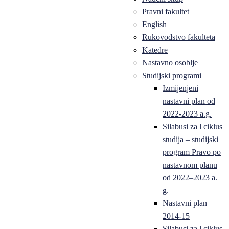
Pravni fakultet
English
Rukovodstvo fakulteta
Katedre
Nastavno osoblje
Studijski programi
Izmijenjeni
nastavni plan od
2022-2023 a.g.
Silabusi za l ciklus
studija – studijski
program Pravo po
nastavnom planu
od 2022–2023 a.
g.
Nastavni plan
2014-15
Silabusi za l ciklus