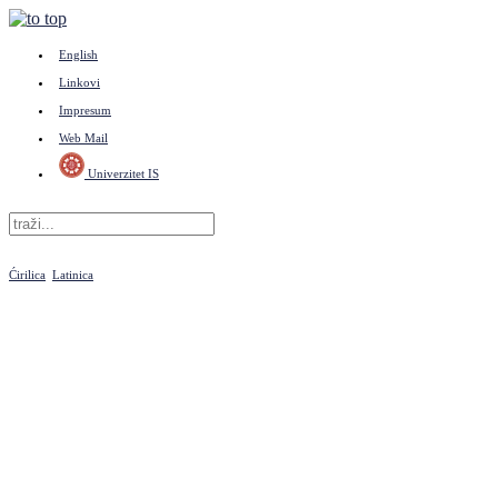
English
Linkovi
Impresum
Web Mail
Univerzitet IS
Ćirilica
Latinica