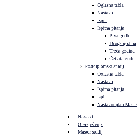
Oglasna tabla
Nastava
Ispiti
Ispitna pitanja
Prva godina
Druga godina
Treća godina
Četvrta godin
Postdiplomski studij
Oglasna tabla
Nastava
Ispitna pitanja
Ispiti
Nastavni plan Master
Novosti
Obavještenja
Master studij