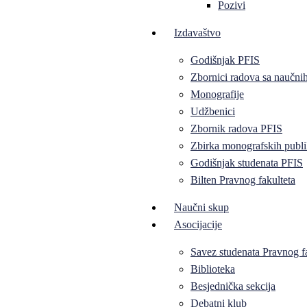
Pozivi
Izdavaštvo
Godišnjak PFIS
Zbornici radova sa naučni
Monografije
Udžbenici
Zbornik radova PFIS
Zbirka monografskih publi
Godišnjak studenata PFIS
Bilten Pravnog fakulteta
Naučni skup
Asocijacije
Savez studenata Pravnog f
Biblioteka
Besjednička sekcija
Debatni klub