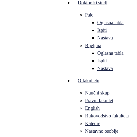
Doktorski studij
Pale
Oglasna tabla
Ispiti
Nastava
Bijeljina
Oglasna tabla
Ispiti
Nastava
O fakultetu
Naučni skup
Pravni fakultet
English
Rukovodstvo fakulteta
Katedre
Nastavno osoblje