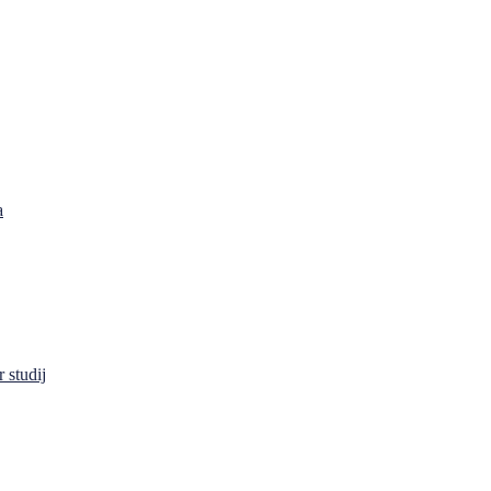
a
 studij