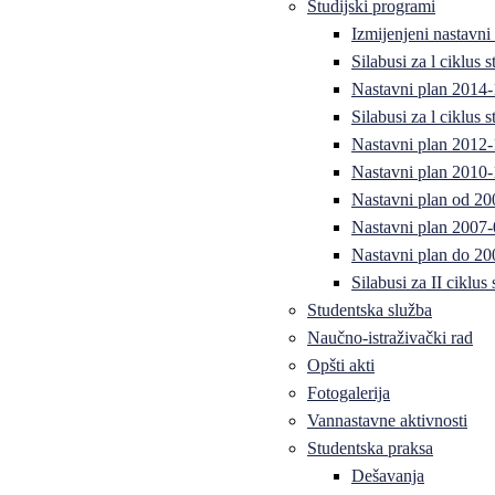
Studijski programi
Izmijenjeni nastavni
Silabusi za l ciklus
Nastavni plan 2014
Silabusi za l ciklus
Nastavni plan 2012
Nastavni plan 2010-
Nastavni plan od 20
Nastavni plan 2007-
Nastavni plan do 20
Silabusi za II ciklus
Studentska služba
Naučno-istraživački rad
Opšti akti
Fotogalerija
Vannastavne aktivnosti
Studentska praksa
Dešavanja