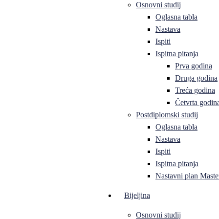
Osnovni studij
Oglasna tabla
Nastava
Ispiti
Ispitna pitanja
Prva godina
Druga godina
Treća godina
Četvrta godin
Postdiplomski studij
Oglasna tabla
Nastava
Ispiti
Ispitna pitanja
Nastavni plan Master
Bijeljina
Osnovni studij