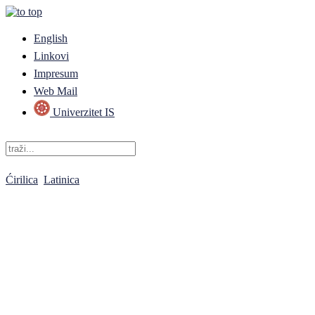
English
Linkovi
Impresum
Web Mail
Univerzitet IS
Ćirilica
Latinica