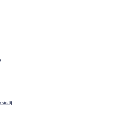
a
 studij