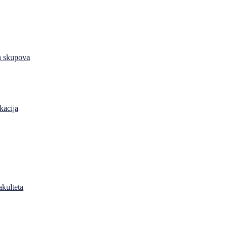
h skupova
kacija
akulteta