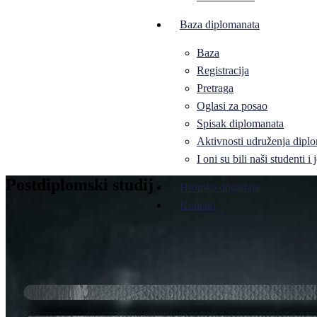
Baza diplomanata
Baza
Registracija
Pretraga
Oglasi za posao
Spisak diplomanata
Aktivnosti udruženja diplo
I oni su bili naši studenti 
Postdiplomski studij
Hronika događaja
Kontakt