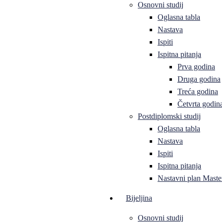
Osnovni studij
Oglasna tabla
Nastava
Ispiti
Ispitna pitanja
Prva godina
Druga godina
Treća godina
Četvrta godin
Postdiplomski studij
Oglasna tabla
Nastava
Ispiti
Ispitna pitanja
Nastavni plan Master
Bijeljina
Osnovni studij