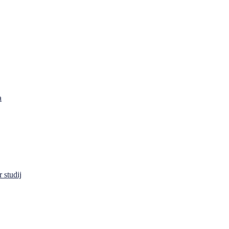
a
 studij