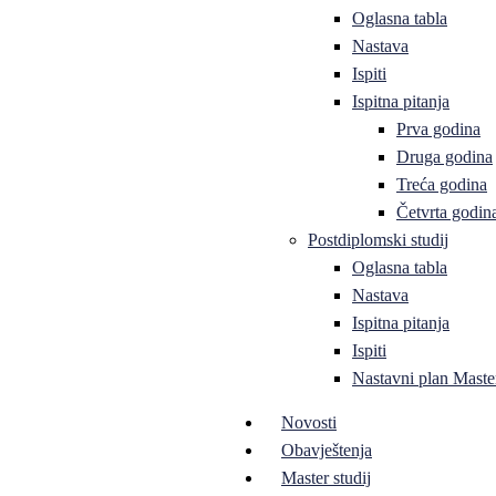
Oglasna tabla
Nastava
Ispiti
Ispitna pitanja
Prva godina
Druga godina
Treća godina
Četvrta godin
Postdiplomski studij
Oglasna tabla
Nastava
Ispitna pitanja
Ispiti
Nastavni plan Master
Novosti
Obavještenja
Master studij