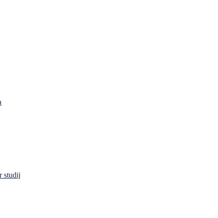
a
 studij