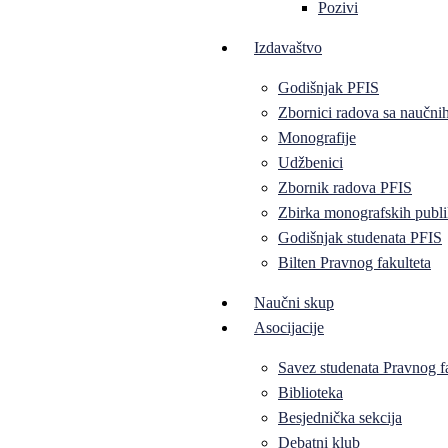
Pozivi
Izdavaštvo
Godišnjak PFIS
Zbornici radova sa naučni
Monografije
Udžbenici
Zbornik radova PFIS
Zbirka monografskih publi
Godišnjak studenata PFIS
Bilten Pravnog fakulteta
Naučni skup
Asocijacije
Savez studenata Pravnog f
Biblioteka
Besjednička sekcija
Debatni klub