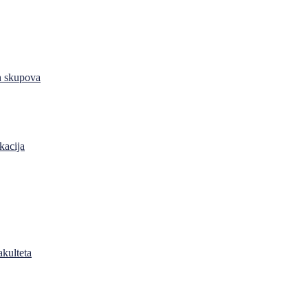
h skupova
kacija
akulteta