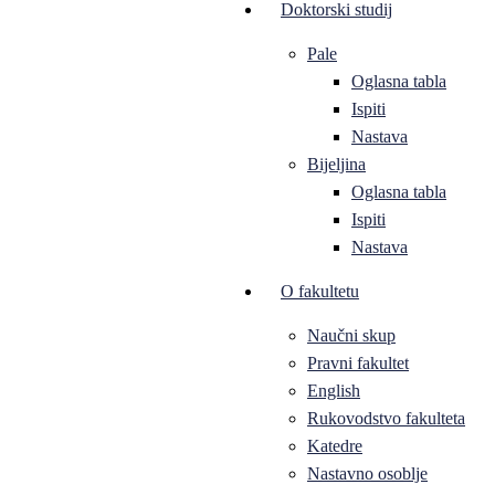
Doktorski studij
Pale
Oglasna tabla
Ispiti
Nastava
Bijeljina
Oglasna tabla
Ispiti
Nastava
O fakultetu
Naučni skup
Pravni fakultet
English
Rukovodstvo fakulteta
Katedre
Nastavno osoblje