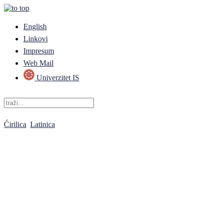
English
Linkovi
Impresum
Web Mail
Univerzitet IS
Ćirilica
Latinica