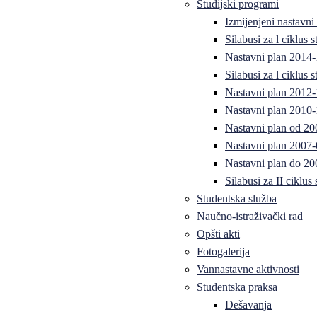
Studijski programi
Izmijenjeni nastavni
Silabusi za l ciklus
Nastavni plan 2014
Silabusi za l ciklus
Nastavni plan 2012
Nastavni plan 2010-
Nastavni plan od 20
Nastavni plan 2007-
Nastavni plan do 20
Silabusi za II ciklus
Studentska služba
Naučno-istraživački rad
Opšti akti
Fotogalerija
Vannastavne aktivnosti
Studentska praksa
Dešavanja