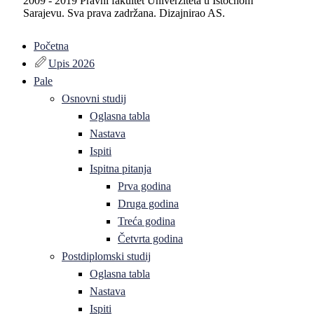
2009 - 2019 Pravni fakultet Univerziteta u Istočnom
Sarajevu. Sva prava zadržana. Dizajnirao AS.
Početna
Upis 2026
Pale
Osnovni studij
Oglasna tabla
Nastava
Ispiti
Ispitna pitanja
Prva godina
Druga godina
Treća godina
Četvrta godina
Postdiplomski studij
Oglasna tabla
Nastava
Ispiti