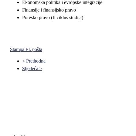
Ekonomska politika i evropske integracije
Finansije i finansijsko pravo
Poresko pravo (II ciklus studija)
Štampa
El. pošta
< Prethodna
Sljedeća >
Pravni fakultet Univerziteta u Istočnom Sarajevu