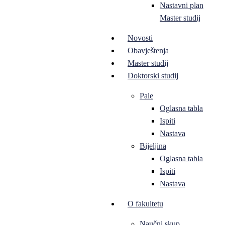
Nastavni plan
Master studij
Novosti
Obavještenja
Master studij
Doktorski studij
Pale
Oglasna tabla
Ispiti
Nastava
Bijeljina
Oglasna tabla
Ispiti
Nastava
O fakultetu
Naučni skup