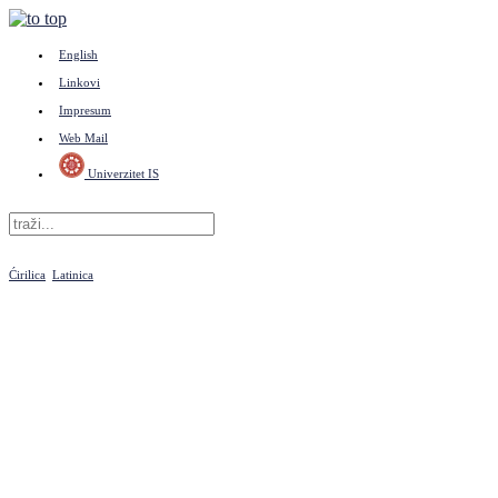
English
Linkovi
Impresum
Web Mail
Univerzitet IS
Ćirilica
Latinica