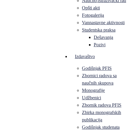
Naučno-istraživački rad
Opšti akti
Fotogalerija
Vannastavne aktivnosti
Studentska praksa
Dešavanja
Pozivi
Izdavaštvo
Godišnjak PFIS
Zbornici radova sa
naučnih skupova
Monografije
Udžbenici
Zbornik radova PFIS
Zbirka monografskih
publikacija
Godišnjak studenata