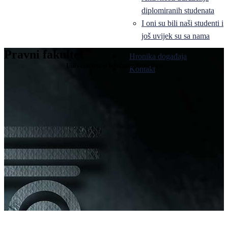
diplomiranih studenata
I oni su bili naši studenti i
još uvijek su sa nama
Pravni fakultet
Hronika događaja
Univerziteta u Istočnom Sarajevu
Kontakt