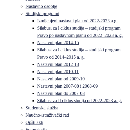
Nastavno osoblje
Studijski programi
Izmijenjeni nastavni plan od 2022-2023 a.g.
Silabusi za l ciklus studija – studijski program
Pravo po nastavnom planu od 2022–2023 a. g.
Nastavni plan 2014-15
Silabusi za l ciklus studija – studijski program
Pravo od 2014–2015 a. g.
Nastavni plan 2012-13
Nastavni plan 2010-11
Nastavni plan od 2009-10
Nastavni plan 2007-08 i 2008-09
Nastavni plan do 2007-08
Silabusi za II ciklus studija od 2022-2023 a. g.
Studentska služba
Naučno-istraživački rad
Opšti akti
Fotogalerija