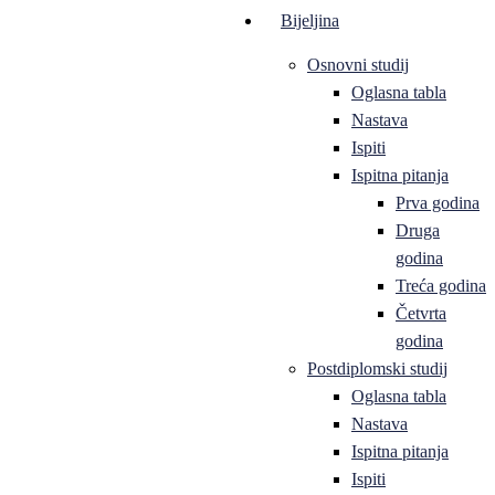
Bijeljina
Osnovni studij
Oglasna tabla
Nastava
Ispiti
Ispitna pitanja
Prva godina
Druga
godina
Treća godina
Četvrta
godina
Postdiplomski studij
Oglasna tabla
Nastava
Ispitna pitanja
Ispiti