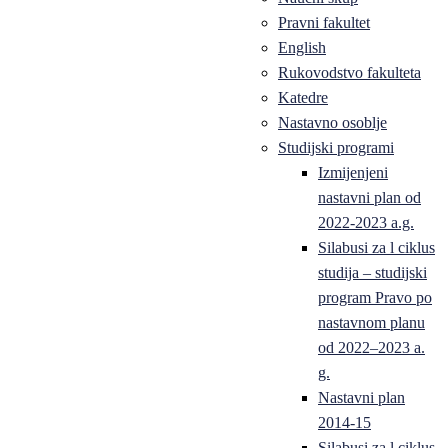
Pravni fakultet
English
Rukovodstvo fakulteta
Katedre
Nastavno osoblje
Studijski programi
Izmijenjeni
nastavni plan od
2022-2023 a.g.
Silabusi za l ciklus
studija – studijski
program Pravo po
nastavnom planu
od 2022–2023 a.
g.
Nastavni plan
2014-15
Silabusi za l ciklus