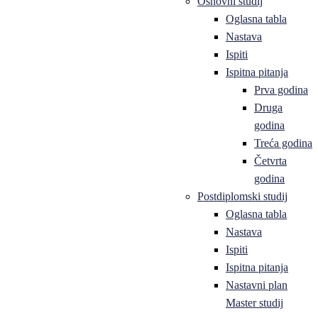
Osnovni studij
Oglasna tabla
Nastava
Ispiti
Ispitna pitanja
Prva godina
Druga
godina
Treća godina
Četvrta
godina
Postdiplomski studij
Oglasna tabla
Nastava
Ispiti
Ispitna pitanja
Nastavni plan
Master studij