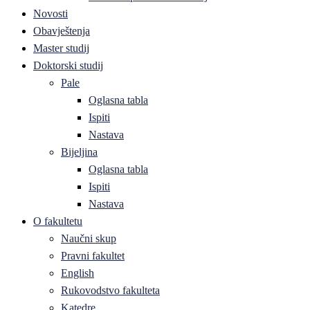
Novosti
Obavještenja
Master studij
Doktorski studij
Pale
Oglasna tabla
Ispiti
Nastava
Bijeljina
Oglasna tabla
Ispiti
Nastava
O fakultetu
Naučni skup
Pravni fakultet
English
Rukovodstvo fakulteta
Katedre