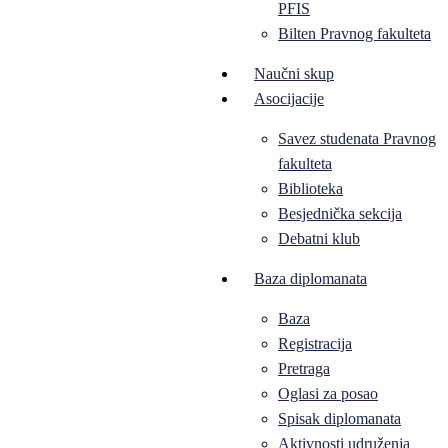
PFIS
Bilten Pravnog fakulteta
Naučni skup
Asocijacije
Savez studenata Pravnog
fakulteta
Biblioteka
Besjednička sekcija
Debatni klub
Baza diplomanata
Baza
Registracija
Pretraga
Oglasi za posao
Spisak diplomanata
Aktivnosti udruženja