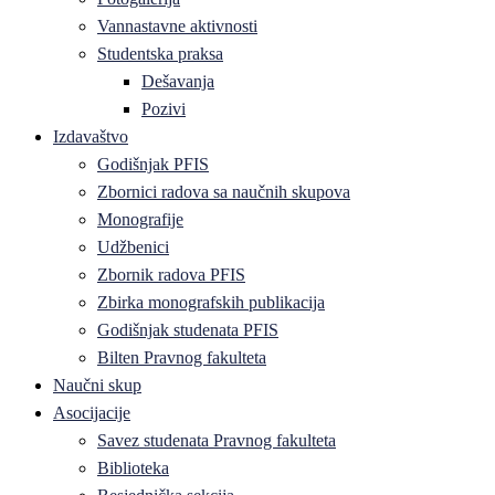
Vannastavne aktivnosti
Studentska praksa
Dešavanja
Pozivi
Izdavaštvo
Godišnjak PFIS
Zbornici radova sa naučnih skupova
Monografije
Udžbenici
Zbornik radova PFIS
Zbirka monografskih publikacija
Godišnjak studenata PFIS
Bilten Pravnog fakulteta
Naučni skup
Asocijacije
Savez studenata Pravnog fakulteta
Biblioteka