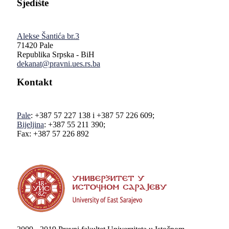
Sjedište
Alekse Šantića br.3
71420 Pale
Republika Srpska - BiH
dekanat@pravni.ues.rs.ba
Kontakt
Pale
: +387 57 227 138 i +387 57 226 609;
Bijeljina
: +387 55 211 390;
Fax: +387 57 226 892