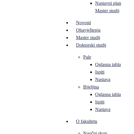
Nastavni plan
Master studij
Novosti
Obavještenja
Master studij
Doktorski studij
Pale
Oglasna tabla
Ispiti
Nastava
Bijeljina
Oglasna tabla
Ispiti
Nastava
O fakultetu
Naučni skup