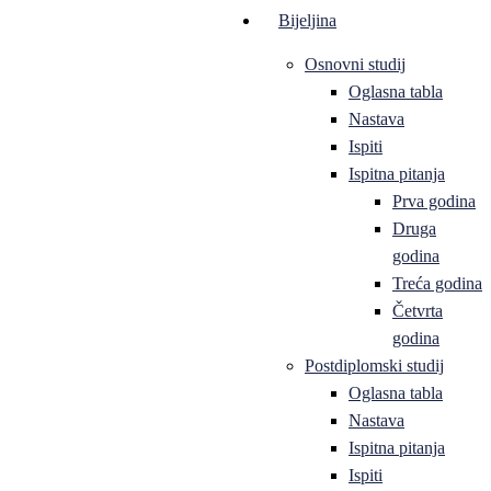
Bijeljina
Osnovni studij
Oglasna tabla
Nastava
Ispiti
Ispitna pitanja
Prva godina
Druga
godina
Treća godina
Četvrta
godina
Postdiplomski studij
Oglasna tabla
Nastava
Ispitna pitanja
Ispiti