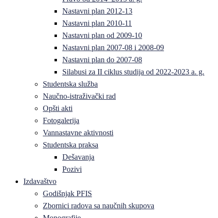
Nastavni plan 2012-13
Nastavni plan 2010-11
Nastavni plan od 2009-10
Nastavni plan 2007-08 i 2008-09
Nastavni plan do 2007-08
Silabusi za II ciklus studija od 2022-2023 a. g.
Studentska služba
Naučno-istraživački rad
Opšti akti
Fotogalerija
Vannastavne aktivnosti
Studentska praksa
Dešavanja
Pozivi
Izdavaštvo
Godišnjak PFIS
Zbornici radova sa naučnih skupova
Monografije