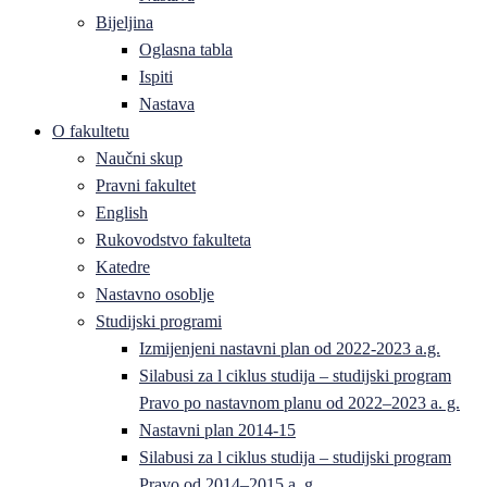
Bijeljina
Oglasna tabla
Ispiti
Nastava
O fakultetu
Naučni skup
Pravni fakultet
English
Rukovodstvo fakulteta
Katedre
Nastavno osoblje
Studijski programi
Izmijenjeni nastavni plan od 2022-2023 a.g.
Silabusi za l ciklus studija – studijski program
Pravo po nastavnom planu od 2022–2023 a. g.
Nastavni plan 2014-15
Silabusi za l ciklus studija – studijski program
Pravo od 2014–2015 a. g.