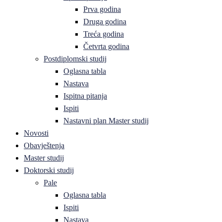
Prva godina
Druga godina
Treća godina
Četvrta godina
Postdiplomski studij
Oglasna tabla
Nastava
Ispitna pitanja
Ispiti
Nastavni plan Master studij
Novosti
Obavještenja
Master studij
Doktorski studij
Pale
Oglasna tabla
Ispiti
Nastava