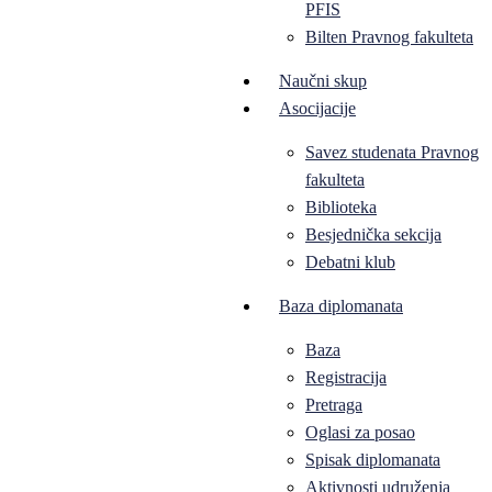
PFIS
Bilten Pravnog fakulteta
Naučni skup
Asocijacije
Savez studenata Pravnog
fakulteta
Biblioteka
Besjednička sekcija
Debatni klub
Baza diplomanata
Baza
Registracija
Pretraga
Oglasi za posao
Spisak diplomanata
Aktivnosti udruženja