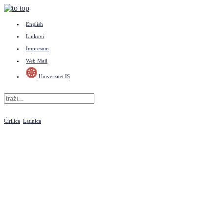
English
Linkovi
Impresum
Web Mail
Univerzitet IS
Ćirilica
Latinica