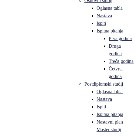
Osnovni studij
Oglasna tabla
Nastava
Ispiti
Ispitna pitanja
Prva godina
Druga
godina
Treća godina
Četvrta
godina
Postdiplomski studij
Oglasna tabla
Nastava
Ispiti
Ispitna pitanja
Nastavni plan
Master studij