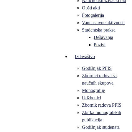
Naučno-istraživački rad
Opšti akti
Fotogalerija
Vannastavne aktivnosti
Studentska praksa
Dešavanja
Pozivi
Izdavaštvo
Godišnjak PFIS
Zbornici radova sa
naučnih skupova
Monografije
Udžbenici
Zbornik radova PFIS
Zbirka monografskih
publikacija
Godišnjak studenata