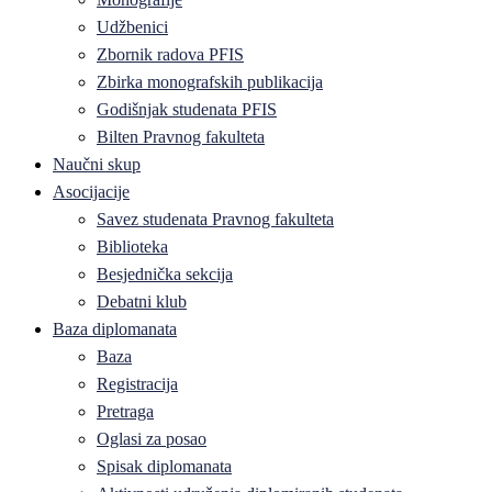
Udžbenici
Zbornik radova PFIS
Zbirka monografskih publikacija
Godišnjak studenata PFIS
Bilten Pravnog fakulteta
Naučni skup
Asocijacije
Savez studenata Pravnog fakulteta
Biblioteka
Besjednička sekcija
Debatni klub
Baza diplomanata
Baza
Registracija
Pretraga
Oglasi za posao
Spisak diplomanata