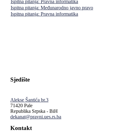
Ispitna pitanja: Pravna informatika
Ispitna pitanja: Međunarodno javno pravo
Ispitna pitanja: Pravna informatika
Pravni fakultet Univerziteta u Istočnom Sarajevu
Sjedište
Alekse Šantića br.3
71420 Pale
Republika Srpska - BiH
dekanat@pravni.ues.rs.ba
Kontakt