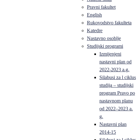
Pravni fakultet
English
Rukovodstvo fakulteta
Katedre
Nastavno osoblje
Studijski programi
Izmijenjeni
nastavni plan od
2022-2023 a.g.
Silabusi za l ciklus
studija – studijski
program Pravo po
nastavnom planu
od 2022–2023 a.
g.
Nastavni plan
2014-15
Silabusi za l ciklus