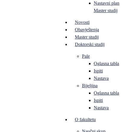
Nastavni plan
Master studij
Novosti
Obavještenja
Master studij
Doktorski studij
Pale
Oglasna tabla
Ispiti
Nastava
Bijeljina
Oglasna tabla
Ispiti
Nastava
O fakultetu
Naučni skup