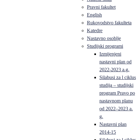
Pravni fakultet
English
Rukovodstvo fakulteta
Katedre
Nastavno osoblje
Studijski programi
Izmijenjeni
nastavni plan od
2022-2023 a.g.
Silabusi za l ciklus
studija – studijski
program Pravo po
nastavnom planu
od 2022–2023 a.
g.
Nastavni plan
2014-15
Silabusi za l ciklus