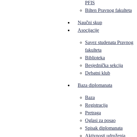
PFIS
Bilten Pravnog fakulteta
Naučni skup
Asocijacije
Savez studenata Pravnog
fakulteta
Biblioteka
Besjednička sekcija
Debatni klub
Baza diplomanata
Baza
Registracija
Pretraga
Oglasi za posao
Spisak diplomanata
Aktivnosti udruženja