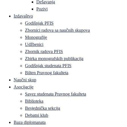
Dešavanja
Pozivi
Izdavaštvo
Godišnjak PFIS
Zbornici radova sa naučnih skupova
Monografije
Udžbenici
Zbornik radova PFIS
Zbirka monografskih publikacija
Godišnjak studenata PFIS
Bilten Pravnog fakulteta
Naučni skup
Asocijacije
Savez studenata Pravnog fakulteta
Biblioteka
Besjednička sekcija
Debatni klub
Baza diplomanata