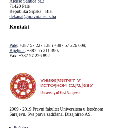
Alekse Šantića br.3
71420 Pale
Republika Srpska - BiH
dekanat@pravni.ues.rs.ba
Kontakt
Pale
: +387 57 227 138 i +387 57 226 609;
Bijeljina
: +387 55 211 390;
Fax: +387 57 226 892
2009 - 2019 Pravni fakultet Univerziteta u Istočnom
Sarajevu. Sva prava zadržana. Dizajnirao AS.
Početna