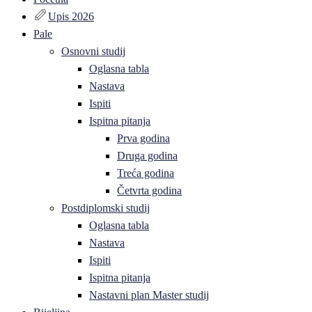
Upis 2026
Pale
Osnovni studij
Oglasna tabla
Nastava
Ispiti
Ispitna pitanja
Prva godina
Druga godina
Treća godina
Četvrta godina
Postdiplomski studij
Oglasna tabla
Nastava
Ispiti
Ispitna pitanja
Nastavni plan Master studij