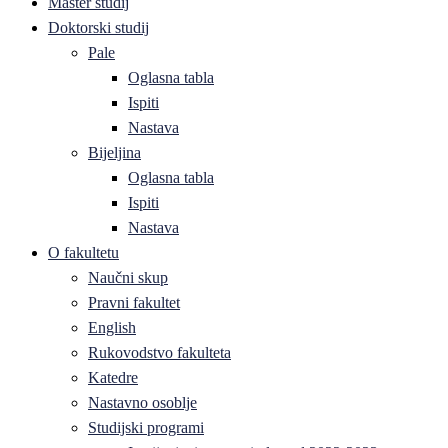
Master studij
Doktorski studij
Pale
Oglasna tabla
Ispiti
Nastava
Bijeljina
Oglasna tabla
Ispiti
Nastava
O fakultetu
Naučni skup
Pravni fakultet
English
Rukovodstvo fakulteta
Katedre
Nastavno osoblje
Studijski programi