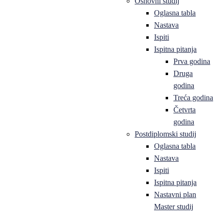
Osnovni studij
Oglasna tabla
Nastava
Ispiti
Ispitna pitanja
Prva godina
Druga
godina
Treća godina
Četvrta
godina
Postdiplomski studij
Oglasna tabla
Nastava
Ispiti
Ispitna pitanja
Nastavni plan
Master studij