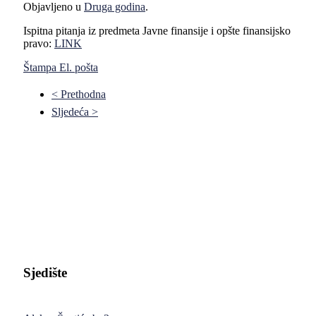
Objavljeno u
Druga godina
.
Ispitna pitanja iz predmeta Javne finansije i opšte finansijsko
pravo:
LINK
Štampa
El. pošta
< Prethodna
Sljedeća >
Pravni fakultet Univerziteta u Istočnom Sarajevu
Sjedište