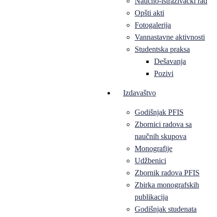
Naučno-istraživački rad
Opšti akti
Fotogalerija
Vannastavne aktivnosti
Studentska praksa
Dešavanja
Pozivi
Izdavaštvo
Godišnjak PFIS
Zbornici radova sa
naučnih skupova
Monografije
Udžbenici
Zbornik radova PFIS
Zbirka monografskih
publikacija
Godišnjak studenata