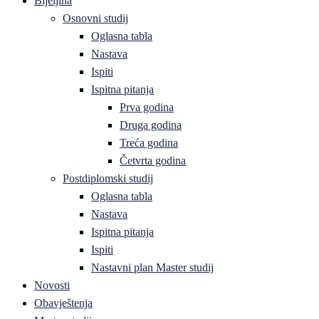
Bijeljina
Osnovni studij
Oglasna tabla
Nastava
Ispiti
Ispitna pitanja
Prva godina
Druga godina
Treća godina
Četvrta godina
Postdiplomski studij
Oglasna tabla
Nastava
Ispitna pitanja
Ispiti
Nastavni plan Master studij
Novosti
Obavještenja