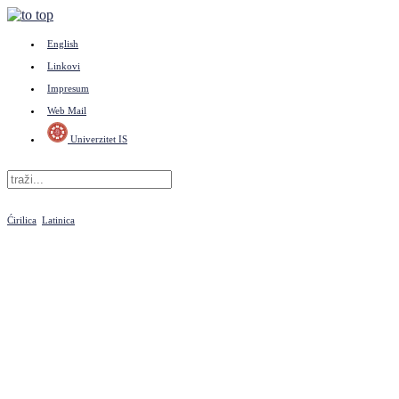
English
Linkovi
Impresum
Web Mail
Univerzitet IS
Ćirilica
Latinica