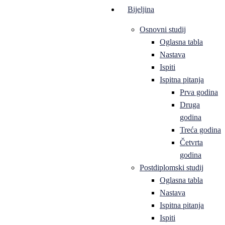
Bijeljina
Osnovni studij
Oglasna tabla
Nastava
Ispiti
Ispitna pitanja
Prva godina
Druga
godina
Treća godina
Četvrta
godina
Postdiplomski studij
Oglasna tabla
Nastava
Ispitna pitanja
Ispiti