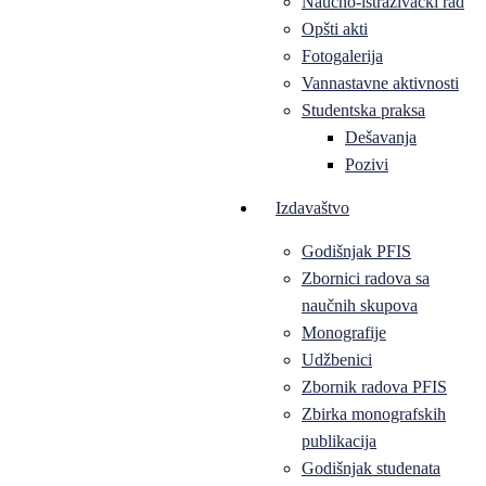
Naučno-istraživački rad
Opšti akti
Fotogalerija
Vannastavne aktivnosti
Studentska praksa
Dešavanja
Pozivi
Izdavaštvo
Godišnjak PFIS
Zbornici radova sa
naučnih skupova
Monografije
Udžbenici
Zbornik radova PFIS
Zbirka monografskih
publikacija
Godišnjak studenata