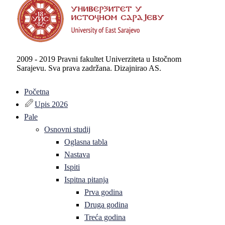
2009 - 2019 Pravni fakultet Univerziteta u Istočnom
Sarajevu. Sva prava zadržana. Dizajnirao AS.
Početna
Upis 2026
Pale
Osnovni studij
Oglasna tabla
Nastava
Ispiti
Ispitna pitanja
Prva godina
Druga godina
Treća godina