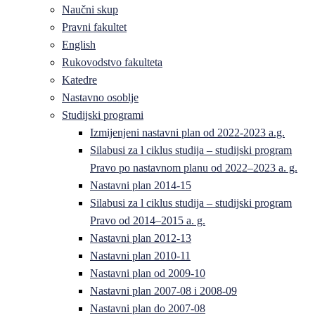
Naučni skup
Pravni fakultet
English
Rukovodstvo fakulteta
Katedre
Nastavno osoblje
Studijski programi
Izmijenjeni nastavni plan od 2022-2023 a.g.
Silabusi za l ciklus studija – studijski program
Pravo po nastavnom planu od 2022–2023 a. g.
Nastavni plan 2014-15
Silabusi za l ciklus studija – studijski program
Pravo od 2014–2015 a. g.
Nastavni plan 2012-13
Nastavni plan 2010-11
Nastavni plan od 2009-10
Nastavni plan 2007-08 i 2008-09
Nastavni plan do 2007-08