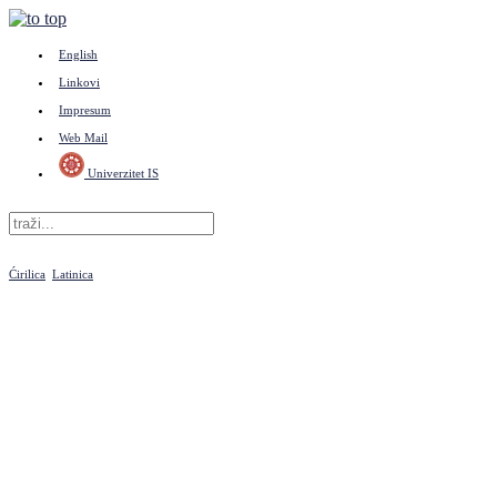
English
Linkovi
Impresum
Web Mail
Univerzitet IS
Ćirilica
Latinica