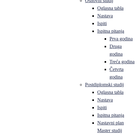
Osnovni studij
Oglasna tabla
Nastava
Ispiti
Ispitna pitanja
Prva godina
Druga
godina
Treća godina
Četvrta
godina
Postdiplomski studij
Oglasna tabla
Nastava
Ispiti
Ispitna pitanja
Nastavni plan
Master studij