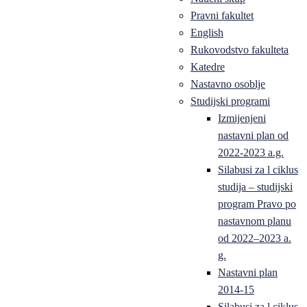
Pravni fakultet
English
Rukovodstvo fakulteta
Katedre
Nastavno osoblje
Studijski programi
Izmijenjeni
nastavni plan od
2022-2023 a.g.
Silabusi za l ciklus
studija – studijski
program Pravo po
nastavnom planu
od 2022–2023 a.
g.
Nastavni plan
2014-15
Silabusi za l ciklus