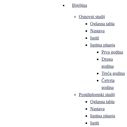
Bijeljina
Osnovni studij
Oglasna tabla
Nastava
Ispiti
Ispitna pitanja
Prva godina
Druga
godina
Treća godina
Četvrta
godina
Postdiplomski studij
Oglasna tabla
Nastava
Ispitna pitanja
Ispiti