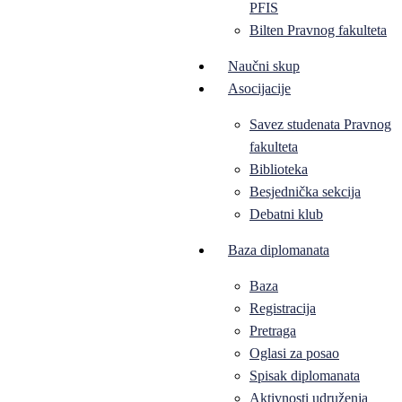
PFIS
Bilten Pravnog fakulteta
Naučni skup
Asocijacije
Savez studenata Pravnog
fakulteta
Biblioteka
Besjednička sekcija
Debatni klub
Baza diplomanata
Baza
Registracija
Pretraga
Oglasi za posao
Spisak diplomanata
Aktivnosti udruženja