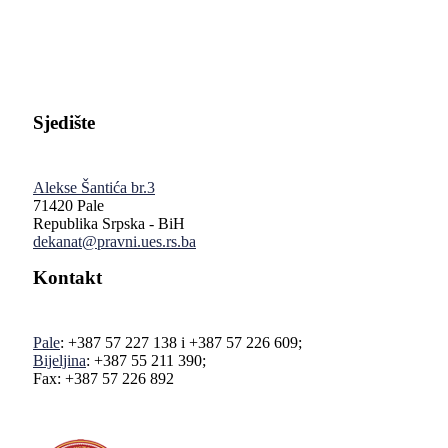
Pravni fakultet Univerziteta u Istočnom Sarajevu
Sjedište
Alekse Šantića br.3
71420 Pale
Republika Srpska - BiH
dekanat@pravni.ues.rs.ba
Kontakt
Pale
: +387 57 227 138 i +387 57 226 609;
Bijeljina
: +387 55 211 390;
Fax: +387 57 226 892