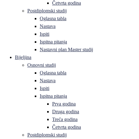
Četvrta godina
Postdiplomski studij
Oglasna tabla
Nastava
Ispiti
Ispitna pitanja
Nastavni plan Master studij
Bijeljina
Osnovni studij
Oglasna tabla
Nastava
Ispiti
Ispitna pitanja
Prva godina
Druga godina
Treća godina
Četvrta godina
Postdiplomski studij