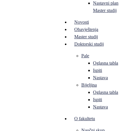
Nastavni plan
Master studij
Novosti
Obavještenja
Master studij
Doktorski studij
Pale
Oglasna tabla
Ispiti
Nastava
Bijeljina
Oglasna tabla
Ispiti
Nastava
O fakultetu
Naučni skup