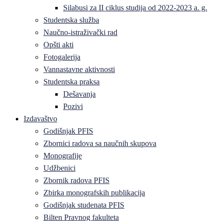
Silabusi za II ciklus studija od 2022-2023 a. g.
Studentska služba
Naučno-istraživački rad
Opšti akti
Fotogalerija
Vannastavne aktivnosti
Studentska praksa
Dešavanja
Pozivi
Izdavaštvo
Godišnjak PFIS
Zbornici radova sa naučnih skupova
Monografije
Udžbenici
Zbornik radova PFIS
Zbirka monografskih publikacija
Godišnjak studenata PFIS
Bilten Pravnog fakulteta