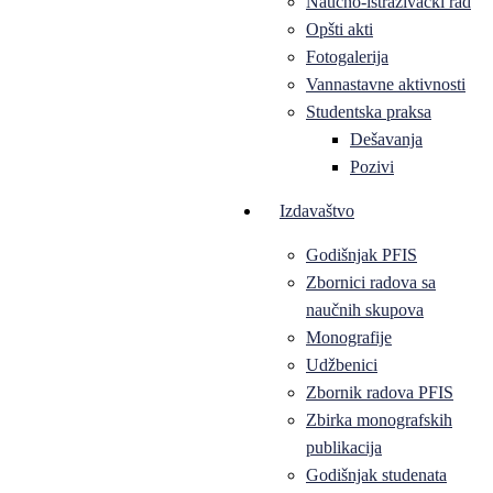
Naučno-istraživački rad
Opšti akti
Fotogalerija
Vannastavne aktivnosti
Studentska praksa
Dešavanja
Pozivi
Izdavaštvo
Godišnjak PFIS
Zbornici radova sa
naučnih skupova
Monografije
Udžbenici
Zbornik radova PFIS
Zbirka monografskih
publikacija
Godišnjak studenata