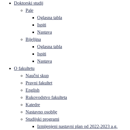
Doktorski studij
Pale
Oglasna tabla
Ispiti
Nastava
Bijeljina
Oglasna tabla
Ispiti
Nastava
O fakultetu
Naučni skup
Pravni fakultet
English
Rukovodstvo fakulteta
Katedre
Nastavno osoblje
Studijski programi
Izmijenjeni nastavni plan od 2022-2023 a.g.