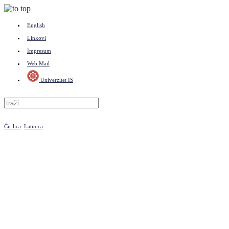
English
Linkovi
Impresum
Web Mail
Univerzitet IS
Ćirilica
Latinica