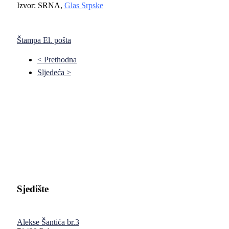
Izvor: SRNA,
Glas Srpske
Štampa
El. pošta
< Prethodna
Sljedeća >
Pravni fakultet Univerziteta u Istočnom Sarajevu
Sjedište
Alekse Šantića br.3