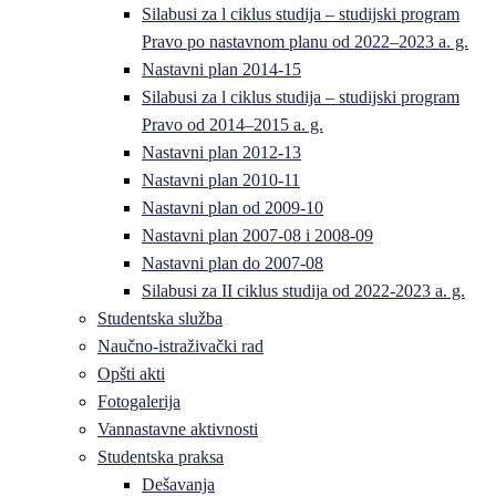
Silabusi za l ciklus studija – studijski program
Pravo po nastavnom planu od 2022–2023 a. g.
Nastavni plan 2014-15
Silabusi za l ciklus studija – studijski program
Pravo od 2014–2015 a. g.
Nastavni plan 2012-13
Nastavni plan 2010-11
Nastavni plan od 2009-10
Nastavni plan 2007-08 i 2008-09
Nastavni plan do 2007-08
Silabusi za II ciklus studija od 2022-2023 a. g.
Studentska služba
Naučno-istraživački rad
Opšti akti
Fotogalerija
Vannastavne aktivnosti
Studentska praksa
Dešavanja