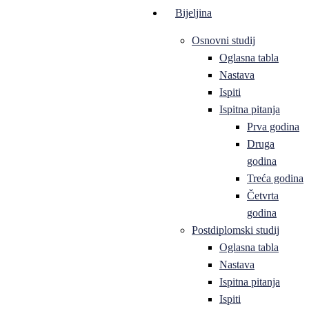
Bijeljina
Osnovni studij
Oglasna tabla
Nastava
Ispiti
Ispitna pitanja
Prva godina
Druga
godina
Treća godina
Četvrta
godina
Postdiplomski studij
Oglasna tabla
Nastava
Ispitna pitanja
Ispiti