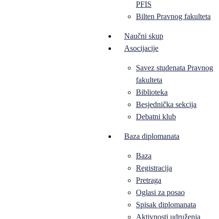
PFIS
Bilten Pravnog fakulteta
Naučni skup
Asocijacije
Savez studenata Pravnog
fakulteta
Biblioteka
Besjednička sekcija
Debatni klub
Baza diplomanata
Baza
Registracija
Pretraga
Oglasi za posao
Spisak diplomanata
Aktivnosti udruženja