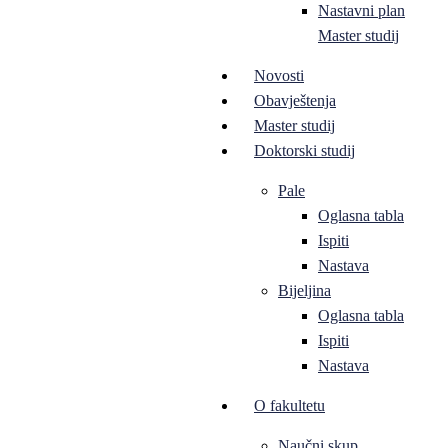
Nastavni plan
Master studij
Novosti
Obavještenja
Master studij
Doktorski studij
Pale
Oglasna tabla
Ispiti
Nastava
Bijeljina
Oglasna tabla
Ispiti
Nastava
O fakultetu
Naučni skup