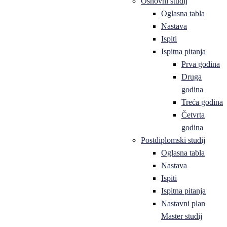
Osnovni studij
Oglasna tabla
Nastava
Ispiti
Ispitna pitanja
Prva godina
Druga
godina
Treća godina
Četvrta
godina
Postdiplomski studij
Oglasna tabla
Nastava
Ispiti
Ispitna pitanja
Nastavni plan
Master studij