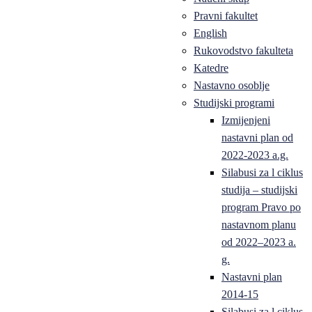
Pravni fakultet
English
Rukovodstvo fakulteta
Katedre
Nastavno osoblje
Studijski programi
Izmijenjeni
nastavni plan od
2022-2023 a.g.
Silabusi za l ciklus
studija – studijski
program Pravo po
nastavnom planu
od 2022–2023 a.
g.
Nastavni plan
2014-15
Silabusi za l ciklus