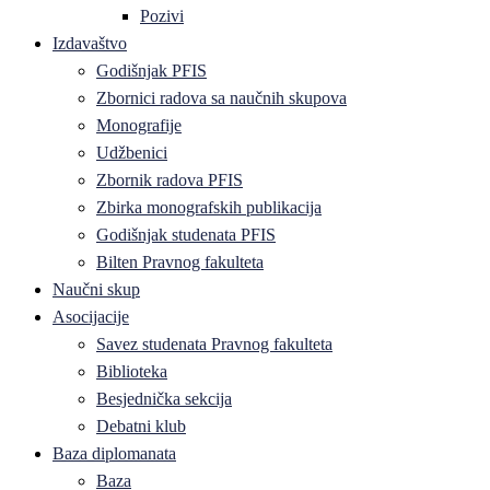
Pozivi
Izdavaštvo
Godišnjak PFIS
Zbornici radova sa naučnih skupova
Monografije
Udžbenici
Zbornik radova PFIS
Zbirka monografskih publikacija
Godišnjak studenata PFIS
Bilten Pravnog fakulteta
Naučni skup
Asocijacije
Savez studenata Pravnog fakulteta
Biblioteka
Besjednička sekcija
Debatni klub
Baza diplomanata
Baza