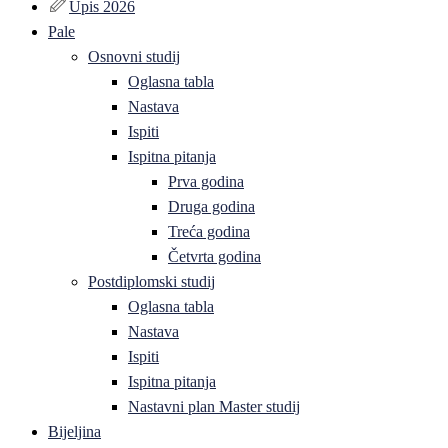
Upis 2026
Pale
Osnovni studij
Oglasna tabla
Nastava
Ispiti
Ispitna pitanja
Prva godina
Druga godina
Treća godina
Četvrta godina
Postdiplomski studij
Oglasna tabla
Nastava
Ispiti
Ispitna pitanja
Nastavni plan Master studij
Bijeljina