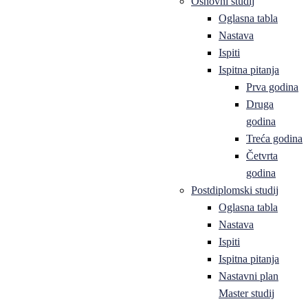
Osnovni studij
Oglasna tabla
Nastava
Ispiti
Ispitna pitanja
Prva godina
Druga
godina
Treća godina
Četvrta
godina
Postdiplomski studij
Oglasna tabla
Nastava
Ispiti
Ispitna pitanja
Nastavni plan
Master studij