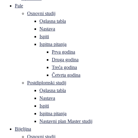
Pale
Osnovni studij
Oglasna tabla
Nastava
Ispiti
Ispitna pitanja
Prva godina
Druga godina
Treća godina
Četvrta godina
Postdiplomski studij
Oglasna tabla
Nastava
Ispiti
Ispitna pitanja
Nastavni plan Master studij
Bijeljina
Osnovni studij