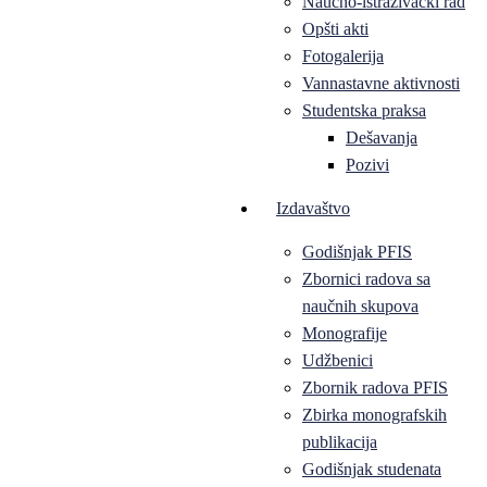
Naučno-istraživački rad
Opšti akti
Fotogalerija
Vannastavne aktivnosti
Studentska praksa
Dešavanja
Pozivi
Izdavaštvo
Godišnjak PFIS
Zbornici radova sa
naučnih skupova
Monografije
Udžbenici
Zbornik radova PFIS
Zbirka monografskih
publikacija
Godišnjak studenata