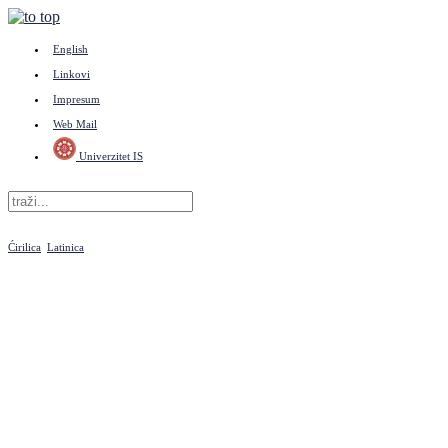
English
Linkovi
Impresum
Web Mail
Univerzitet IS
Ćirilica
Latinica