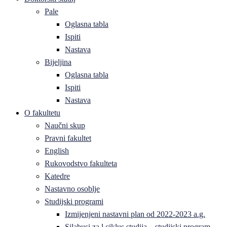
Pale
Oglasna tabla
Ispiti
Nastava
Bijeljina
Oglasna tabla
Ispiti
Nastava
O fakultetu
Naučni skup
Pravni fakultet
English
Rukovodstvo fakulteta
Katedre
Nastavno osoblje
Studijski programi
Izmijenjeni nastavni plan od 2022-2023 a.g.
Silabusi za l ciklus studija – studijski program