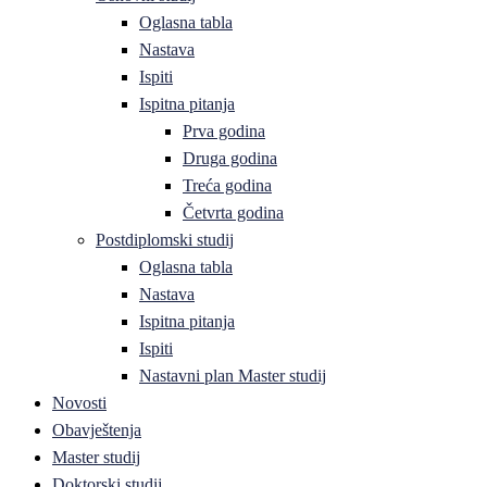
Oglasna tabla
Nastava
Ispiti
Ispitna pitanja
Prva godina
Druga godina
Treća godina
Četvrta godina
Postdiplomski studij
Oglasna tabla
Nastava
Ispitna pitanja
Ispiti
Nastavni plan Master studij
Novosti
Obavještenja
Master studij
Doktorski studij