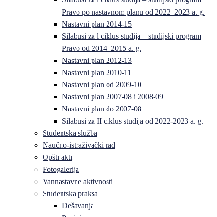
Pravo po nastavnom planu od 2022–2023 a. g.
Nastavni plan 2014-15
Silabusi za l ciklus studija – studijski program
Pravo od 2014–2015 a. g.
Nastavni plan 2012-13
Nastavni plan 2010-11
Nastavni plan od 2009-10
Nastavni plan 2007-08 i 2008-09
Nastavni plan do 2007-08
Silabusi za II ciklus studija od 2022-2023 a. g.
Studentska služba
Naučno-istraživački rad
Opšti akti
Fotogalerija
Vannastavne aktivnosti
Studentska praksa
Dešavanja