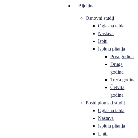
Bijeljina
Osnovni studij
Oglasna tabla
Nastava
Ispiti
Ispitna pitanja
Prva godina
Druga
godina
Treća godina
Četvrta
godina
Postdiplomski studij
Oglasna tabla
Nastava
Ispitna pitanja
Ispiti