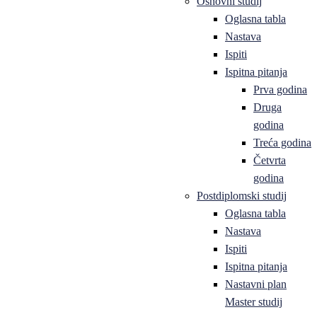
Osnovni studij
Oglasna tabla
Nastava
Ispiti
Ispitna pitanja
Prva godina
Druga
godina
Treća godina
Četvrta
godina
Postdiplomski studij
Oglasna tabla
Nastava
Ispiti
Ispitna pitanja
Nastavni plan
Master studij