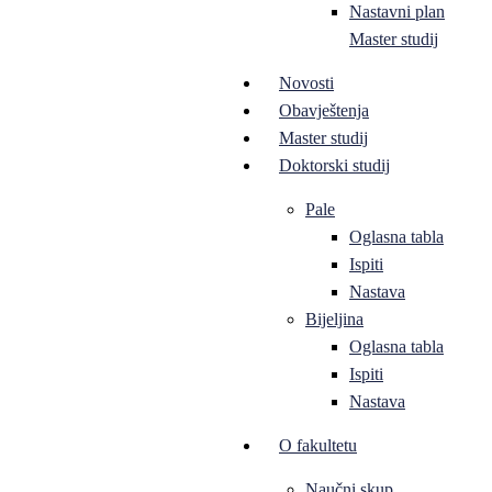
Nastavni plan
Master studij
Novosti
Obavještenja
Master studij
Doktorski studij
Pale
Oglasna tabla
Ispiti
Nastava
Bijeljina
Oglasna tabla
Ispiti
Nastava
O fakultetu
Naučni skup