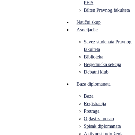
PFIS
Bilten Pravnog fakulteta
Naučni skup
Asocijacije
Savez studenata Pravnog
fakulteta
Biblioteka
Besjednička sekcija
Debatni klub
Baza diplomanata
Baza
Registracija
Pretraga
Oglasi za posao
Spisak diplomanata
Aktivnosti udruženja