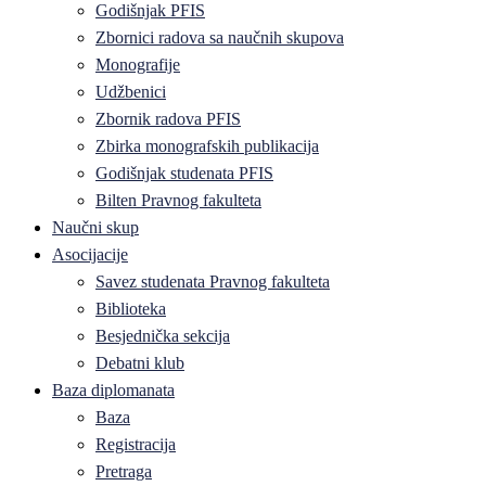
Godišnjak PFIS
Zbornici radova sa naučnih skupova
Monografije
Udžbenici
Zbornik radova PFIS
Zbirka monografskih publikacija
Godišnjak studenata PFIS
Bilten Pravnog fakulteta
Naučni skup
Asocijacije
Savez studenata Pravnog fakulteta
Biblioteka
Besjednička sekcija
Debatni klub
Baza diplomanata
Baza
Registracija
Pretraga