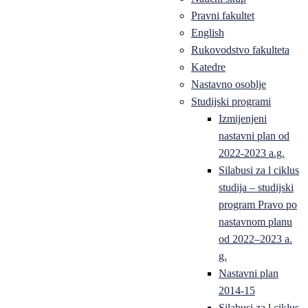
Pravni fakultet
English
Rukovodstvo fakulteta
Katedre
Nastavno osoblje
Studijski programi
Izmijenjeni
nastavni plan od
2022-2023 a.g.
Silabusi za l ciklus
studija – studijski
program Pravo po
nastavnom planu
od 2022–2023 a.
g.
Nastavni plan
2014-15
Silabusi za l ciklus