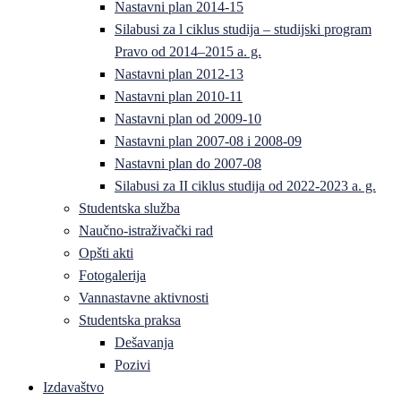
Nastavni plan 2014-15
Silabusi za l ciklus studija – studijski program
Pravo od 2014–2015 a. g.
Nastavni plan 2012-13
Nastavni plan 2010-11
Nastavni plan od 2009-10
Nastavni plan 2007-08 i 2008-09
Nastavni plan do 2007-08
Silabusi za II ciklus studija od 2022-2023 a. g.
Studentska služba
Naučno-istraživački rad
Opšti akti
Fotogalerija
Vannastavne aktivnosti
Studentska praksa
Dešavanja
Pozivi
Izdavaštvo