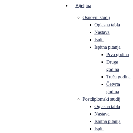
Bijeljina
Osnovni studij
Oglasna tabla
Nastava
Ispiti
Ispitna pitanja
Prva godina
Druga
godina
Treća godina
Četvrta
godina
Postdiplomski studij
Oglasna tabla
Nastava
Ispitna pitanja
Ispiti