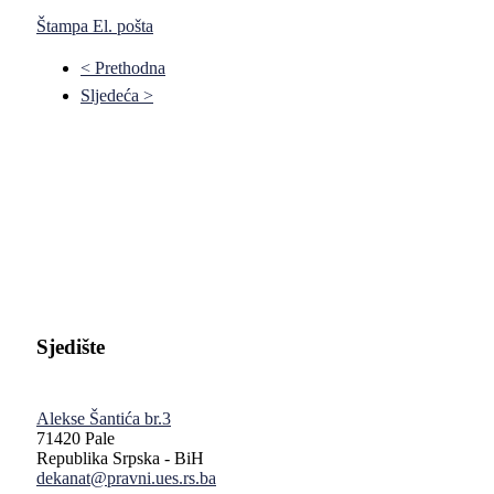
Štampa
El. pošta
< Prethodna
Sljedeća >
Pravni fakultet Univerziteta u Istočnom Sarajevu
Sjedište
Alekse Šantića br.3
71420 Pale
Republika Srpska - BiH
dekanat@pravni.ues.rs.ba