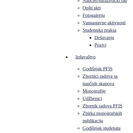
Naučno-istraživački rad
Opšti akti
Fotogalerija
Vannastavne aktivnosti
Studentska praksa
Dešavanja
Pozivi
Izdavaštvo
Godišnjak PFIS
Zbornici radova sa
naučnih skupova
Monografije
Udžbenici
Zbornik radova PFIS
Zbirka monografskih
publikacija
Godišnjak studenata