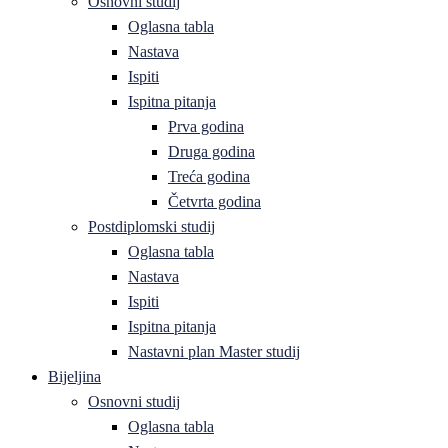
Osnovni studij
Oglasna tabla
Nastava
Ispiti
Ispitna pitanja
Prva godina
Druga godina
Treća godina
Četvrta godina
Postdiplomski studij
Oglasna tabla
Nastava
Ispiti
Ispitna pitanja
Nastavni plan Master studij
Bijeljina
Osnovni studij
Oglasna tabla