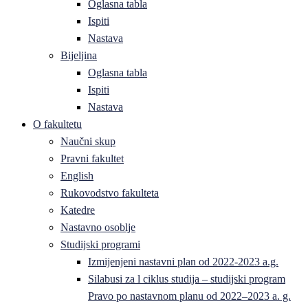
Oglasna tabla
Ispiti
Nastava
Bijeljina
Oglasna tabla
Ispiti
Nastava
O fakultetu
Naučni skup
Pravni fakultet
English
Rukovodstvo fakulteta
Katedre
Nastavno osoblje
Studijski programi
Izmijenjeni nastavni plan od 2022-2023 a.g.
Silabusi za l ciklus studija – studijski program
Pravo po nastavnom planu od 2022–2023 a. g.