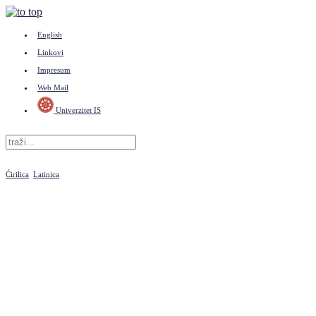
English
Linkovi
Impresum
Web Mail
Univerzitet IS
Ćirilica
Latinica