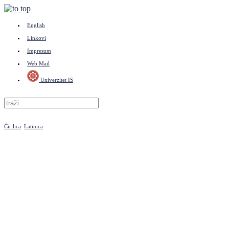
English
Linkovi
Impresum
Web Mail
Univerzitet IS
Ćirilica
Latinica