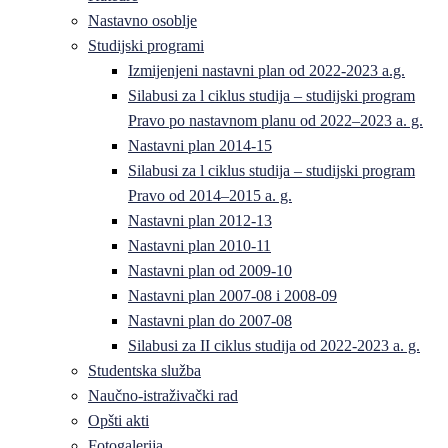
Nastavno osoblje
Studijski programi
Izmijenjeni nastavni plan od 2022-2023 a.g.
Silabusi za l ciklus studija – studijski program
Pravo po nastavnom planu od 2022–2023 a. g.
Nastavni plan 2014-15
Silabusi za l ciklus studija – studijski program
Pravo od 2014–2015 a. g.
Nastavni plan 2012-13
Nastavni plan 2010-11
Nastavni plan od 2009-10
Nastavni plan 2007-08 i 2008-09
Nastavni plan do 2007-08
Silabusi za II ciklus studija od 2022-2023 a. g.
Studentska služba
Naučno-istraživački rad
Opšti akti
Fotogalerija