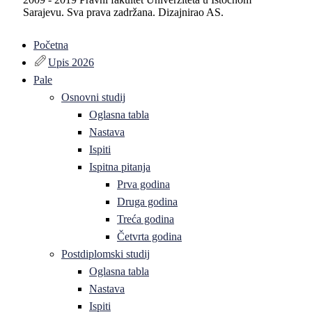
Sarajevu. Sva prava zadržana. Dizajnirao AS.
Početna
Upis 2026
Pale
Osnovni studij
Oglasna tabla
Nastava
Ispiti
Ispitna pitanja
Prva godina
Druga godina
Treća godina
Četvrta godina
Postdiplomski studij
Oglasna tabla
Nastava
Ispiti