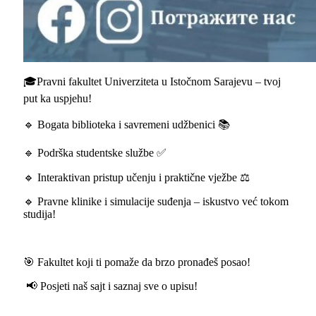
🎓Pravni fakultet Univerziteta u Istočnom Sarajevu – tvoj
put ka uspjehu!
🔹 Bogata biblioteka i savremeni udžbenici 📚
🔹 Podrška studentske službe ✅
🔹 Interaktivan pristup učenju i praktične vježbe ⚖️
🔹 Pravne klinike i simulacije suđenja – iskustvo već tokom
studija!
🎯 Fakultet koji ti pomaže da brzo pronađeš posao!
📢 Posjeti naš sajt i saznaj sve o upisu!