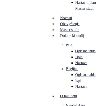
Nastavni plan
Master studij
Novosti
Obavještenja
Master studij
Doktorski studij
Pale
Oglasna tabla
Ispiti
Nastava
Bijeljina
Oglasna tabla
Ispiti
Nastava
O fakultetu
Naučni skup