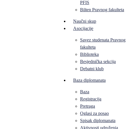
PFIS
Bilten Pravnog fakulteta
Naučni skup
Asocijacije
Savez studenata Pravnog
fakulteta
Biblioteka
Besjednička sekcija
Debatni klub
Baza diplomanata
Baza
Registracija
Pretraga
Oglasi za posao
Spisak diplomanata
Aktivnosti udruženja