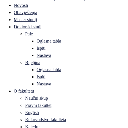
Novosti
Obavještenja
Master studij
Doktorski studij
Pale
Oglasna tabla
Ispiti
Nastava
Bijeljina
Oglasna tabla
Ispiti
Nastava
O fakultetu
Naučni skup
Pravni fakultet
English
Rukovodstvo fakulteta
Katedre