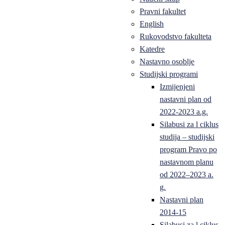
Pravni fakultet
English
Rukovodstvo fakulteta
Katedre
Nastavno osoblje
Studijski programi
Izmijenjeni
nastavni plan od
2022-2023 a.g.
Silabusi za l ciklus
studija – studijski
program Pravo po
nastavnom planu
od 2022–2023 a.
g.
Nastavni plan
2014-15
Silabusi za l ciklus