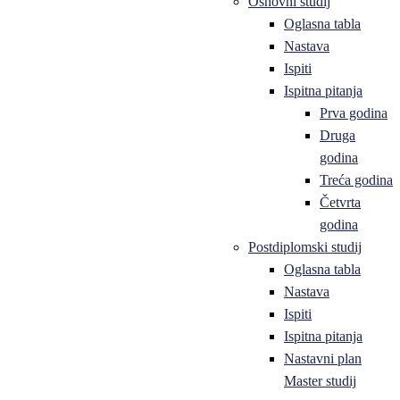
Osnovni studij
Oglasna tabla
Nastava
Ispiti
Ispitna pitanja
Prva godina
Druga
godina
Treća godina
Četvrta
godina
Postdiplomski studij
Oglasna tabla
Nastava
Ispiti
Ispitna pitanja
Nastavni plan
Master studij