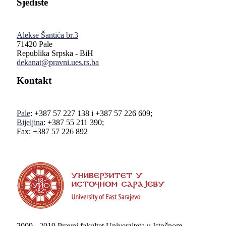
Sjedište
Alekse Šantića br.3
71420 Pale
Republika Srpska - BiH
dekanat@pravni.ues.rs.ba
Kontakt
Pale
: +387 57 227 138 i +387 57 226 609;
Bijeljina
: +387 55 211 390;
Fax: +387 57 226 892
2009 - 2019 Pravni fakultet Univerziteta u Istočnom