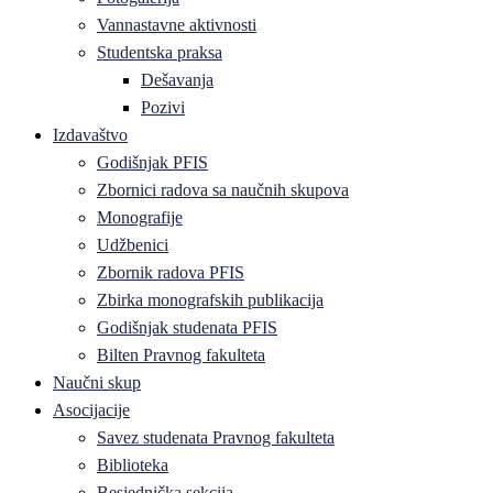
Vannastavne aktivnosti
Studentska praksa
Dešavanja
Pozivi
Izdavaštvo
Godišnjak PFIS
Zbornici radova sa naučnih skupova
Monografije
Udžbenici
Zbornik radova PFIS
Zbirka monografskih publikacija
Godišnjak studenata PFIS
Bilten Pravnog fakulteta
Naučni skup
Asocijacije
Savez studenata Pravnog fakulteta
Biblioteka
Besjednička sekcija