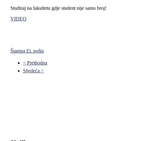
Studiraj na fakultetu gdje student nije samo broj!
VIDEO
Štampa
El. pošta
< Prethodna
Sljedeća >
Pravni fakultet Univerziteta u Istočnom Sarajevu