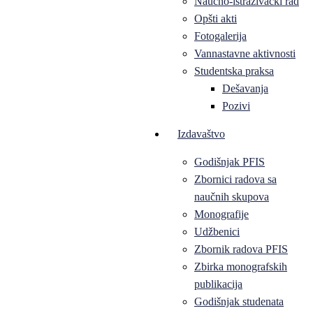
Naučno-istraživački rad
Opšti akti
Fotogalerija
Vannastavne aktivnosti
Studentska praksa
Dešavanja
Pozivi
Izdavaštvo
Godišnjak PFIS
Zbornici radova sa
naučnih skupova
Monografije
Udžbenici
Zbornik radova PFIS
Zbirka monografskih
publikacija
Godišnjak studenata