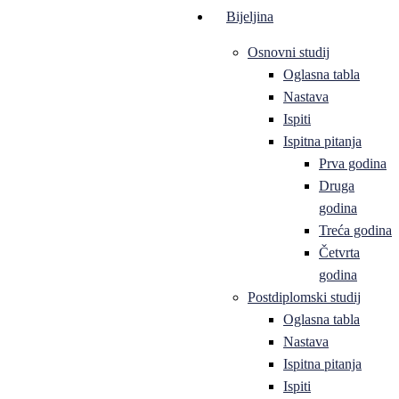
Bijeljina
Osnovni studij
Oglasna tabla
Nastava
Ispiti
Ispitna pitanja
Prva godina
Druga
godina
Treća godina
Četvrta
godina
Postdiplomski studij
Oglasna tabla
Nastava
Ispitna pitanja
Ispiti