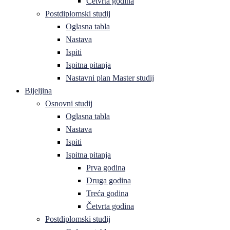
Četvrta godina
Postdiplomski studij
Oglasna tabla
Nastava
Ispiti
Ispitna pitanja
Nastavni plan Master studij
Bijeljina
Osnovni studij
Oglasna tabla
Nastava
Ispiti
Ispitna pitanja
Prva godina
Druga godina
Treća godina
Četvrta godina
Postdiplomski studij