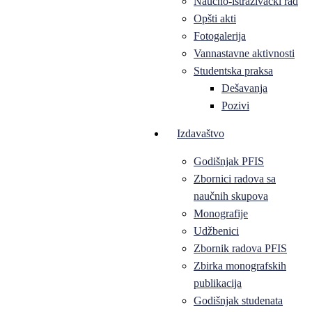
Naučno-istraživački rad
Opšti akti
Fotogalerija
Vannastavne aktivnosti
Studentska praksa
Dešavanja
Pozivi
Izdavaštvo
Godišnjak PFIS
Zbornici radova sa
naučnih skupova
Monografije
Udžbenici
Zbornik radova PFIS
Zbirka monografskih
publikacija
Godišnjak studenata