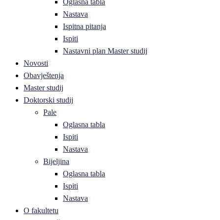
Oglasna tabla
Nastava
Ispitna pitanja
Ispiti
Nastavni plan Master studij
Novosti
Obavještenja
Master studij
Doktorski studij
Pale
Oglasna tabla
Ispiti
Nastava
Bijeljina
Oglasna tabla
Ispiti
Nastava
O fakultetu