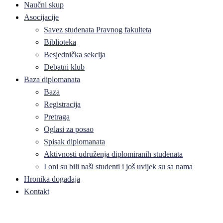
Naučni skup
Asocijacije
Savez studenata Pravnog fakulteta
Biblioteka
Besjednička sekcija
Debatni klub
Baza diplomanata
Baza
Registracija
Pretraga
Oglasi za posao
Spisak diplomanata
Aktivnosti udruženja diplomiranih studenata
I oni su bili naši studenti i još uvijek su sa nama
Hronika događaja
Kontakt