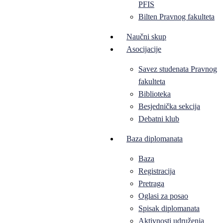
PFIS
Bilten Pravnog fakulteta
Naučni skup
Asocijacije
Savez studenata Pravnog
fakulteta
Biblioteka
Besjednička sekcija
Debatni klub
Baza diplomanata
Baza
Registracija
Pretraga
Oglasi za posao
Spisak diplomanata
Aktivnosti udruženja