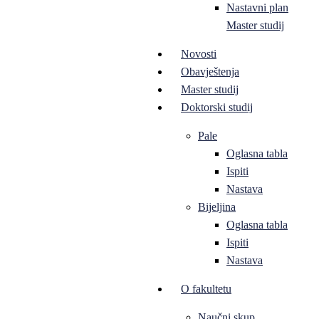
Nastavni plan
Master studij
Novosti
Obavještenja
Master studij
Doktorski studij
Pale
Oglasna tabla
Ispiti
Nastava
Bijeljina
Oglasna tabla
Ispiti
Nastava
O fakultetu
Naučni skup