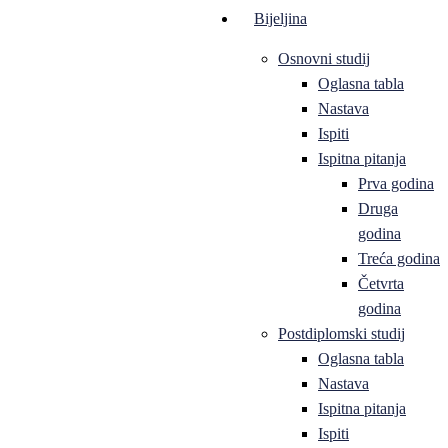
Bijeljina
Osnovni studij
Oglasna tabla
Nastava
Ispiti
Ispitna pitanja
Prva godina
Druga
godina
Treća godina
Četvrta
godina
Postdiplomski studij
Oglasna tabla
Nastava
Ispitna pitanja
Ispiti