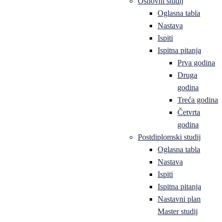
Osnovni studij
Oglasna tabla
Nastava
Ispiti
Ispitna pitanja
Prva godina
Druga
godina
Treća godina
Četvrta
godina
Postdiplomski studij
Oglasna tabla
Nastava
Ispiti
Ispitna pitanja
Nastavni plan
Master studij