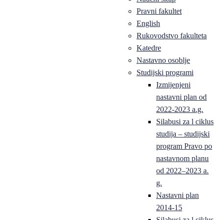
Pravni fakultet
English
Rukovodstvo fakulteta
Katedre
Nastavno osoblje
Studijski programi
Izmijenjeni
nastavni plan od
2022-2023 a.g.
Silabusi za l ciklus
studija – studijski
program Pravo po
nastavnom planu
od 2022–2023 a.
g.
Nastavni plan
2014-15
Silabusi za l ciklus