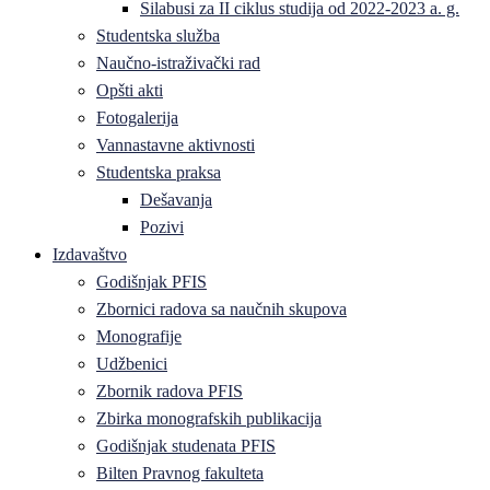
Silabusi za II ciklus studija od 2022-2023 a. g.
Studentska služba
Naučno-istraživački rad
Opšti akti
Fotogalerija
Vannastavne aktivnosti
Studentska praksa
Dešavanja
Pozivi
Izdavaštvo
Godišnjak PFIS
Zbornici radova sa naučnih skupova
Monografije
Udžbenici
Zbornik radova PFIS
Zbirka monografskih publikacija
Godišnjak studenata PFIS
Bilten Pravnog fakulteta