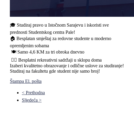
🎓 Studiraj pravo u Istočnom Sarajevu i iskoristi sve
prednosti Studentskog centra Pale!
🏠 Besplatan smještaj za redovne studente u moderno
opremljenim sobama
🍽️ Samo 4,6 KM za tri obroka dnevno
🏋️‍♀️ Besplatni rekreativni sadržaji u sklopu doma
Izaberi kvalitetno obrazovanje i odlične uslove za studiranje!
Studiraj na fakultetu gde student nije samo broj!
Štampa
El. pošta
< Prethodna
Sljedeća >
Pravni fakultet Univerziteta u Istočnom Sarajevu