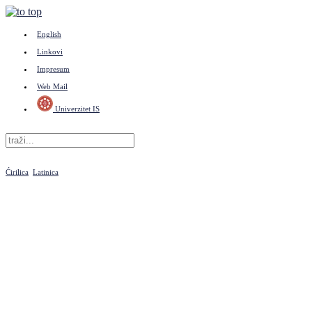
English
Linkovi
Impresum
Web Mail
Univerzitet IS
Ćirilica
Latinica