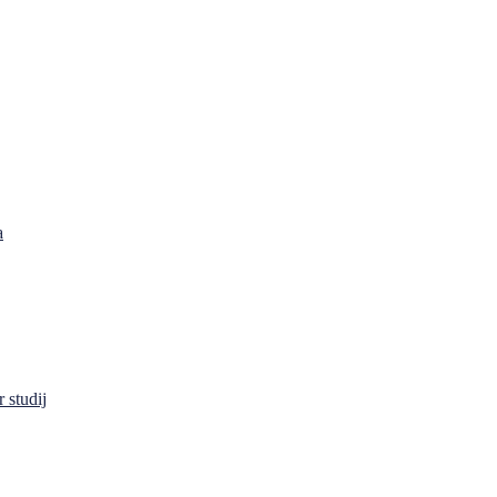
a
 studij