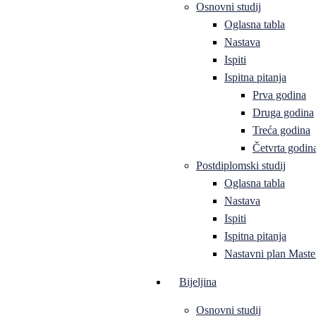
Osnovni studij
Oglasna tabla
Nastava
Ispiti
Ispitna pitanja
Prva godina
Druga godina
Treća godina
Četvrta godin
Postdiplomski studij
Oglasna tabla
Nastava
Ispiti
Ispitna pitanja
Nastavni plan Master
Bijeljina
Osnovni studij