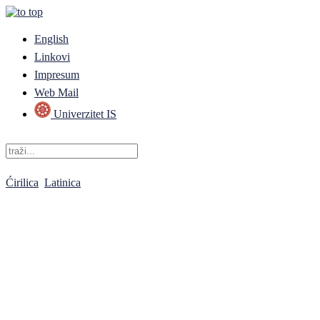
English
Linkovi
Impresum
Web Mail
Univerzitet IS
Ćirilica
Latinica