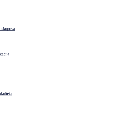
h skupova
kacija
akulteta