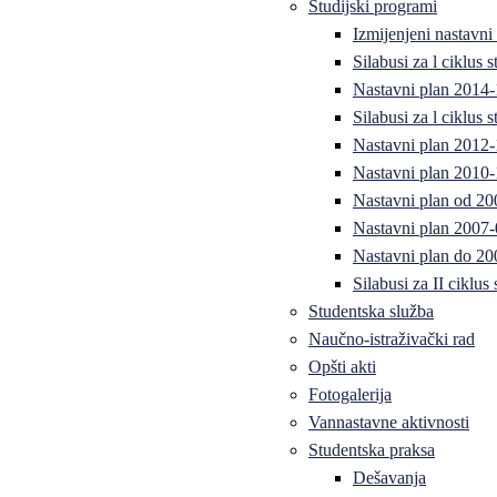
Studijski programi
Izmijenjeni nastavni
Silabusi za l ciklus
Nastavni plan 2014
Silabusi za l ciklus
Nastavni plan 2012
Nastavni plan 2010-
Nastavni plan od 20
Nastavni plan 2007-
Nastavni plan do 20
Silabusi za II ciklus
Studentska služba
Naučno-istraživački rad
Opšti akti
Fotogalerija
Vannastavne aktivnosti
Studentska praksa
Dešavanja