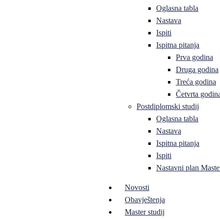
Oglasna tabla
Nastava
Ispiti
Ispitna pitanja
Prva godina
Druga godina
Treća godina
Četvrta godin
Postdiplomski studij
Oglasna tabla
Nastava
Ispitna pitanja
Ispiti
Nastavni plan Master
Novosti
Obavještenja
Master studij