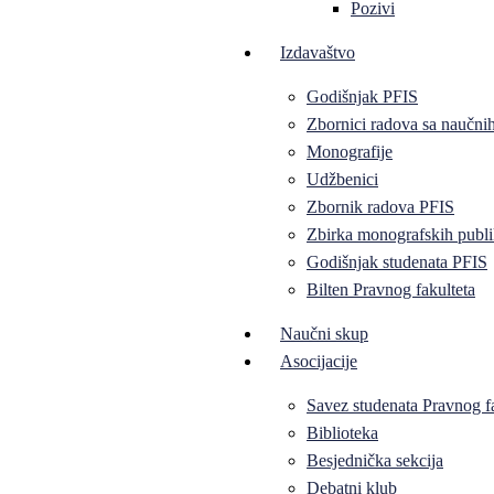
Pozivi
Izdavaštvo
Godišnjak PFIS
Zbornici radova sa naučni
Monografije
Udžbenici
Zbornik radova PFIS
Zbirka monografskih publi
Godišnjak studenata PFIS
Bilten Pravnog fakulteta
Naučni skup
Asocijacije
Savez studenata Pravnog f
Biblioteka
Besjednička sekcija
Debatni klub