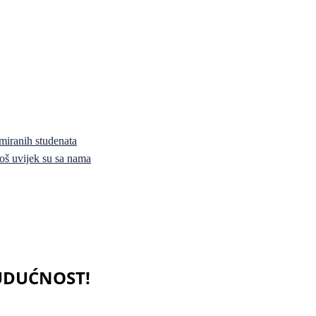
miranih studenata
i još uvijek su sa nama
BUDUĆNOST!