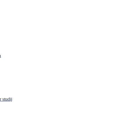
a
 studij