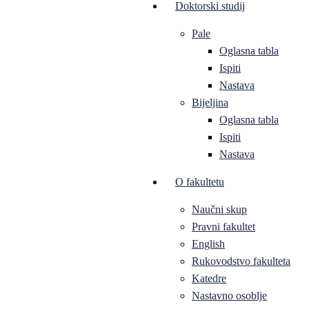
Doktorski studij
Pale
Oglasna tabla
Ispiti
Nastava
Bijeljina
Oglasna tabla
Ispiti
Nastava
O fakultetu
Naučni skup
Pravni fakultet
English
Rukovodstvo fakulteta
Katedre
Nastavno osoblje