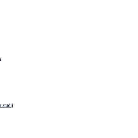
a
 studij