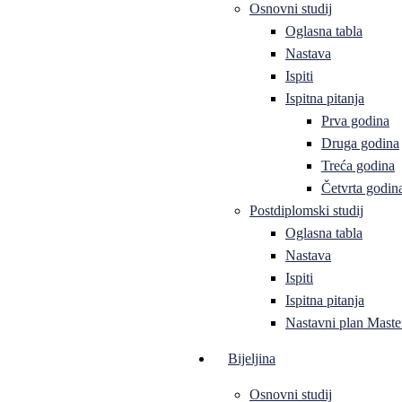
Osnovni studij
Oglasna tabla
Nastava
Ispiti
Ispitna pitanja
Prva godina
Druga godina
Treća godina
Četvrta godin
Postdiplomski studij
Oglasna tabla
Nastava
Ispiti
Ispitna pitanja
Nastavni plan Master
Bijeljina
Osnovni studij