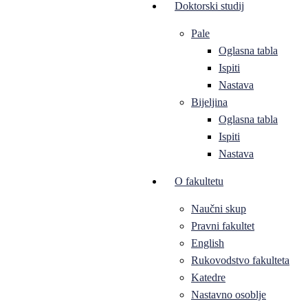
Doktorski studij
Pale
Oglasna tabla
Ispiti
Nastava
Bijeljina
Oglasna tabla
Ispiti
Nastava
O fakultetu
Naučni skup
Pravni fakultet
English
Rukovodstvo fakulteta
Katedre
Nastavno osoblje