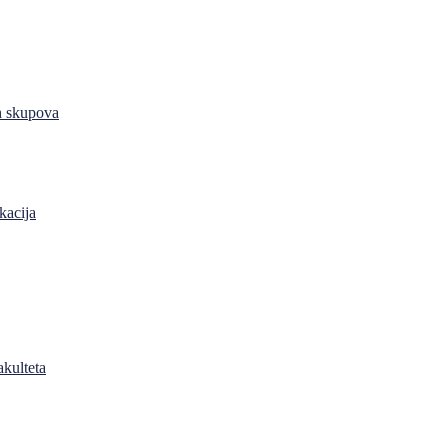
h skupova
kacija
akulteta