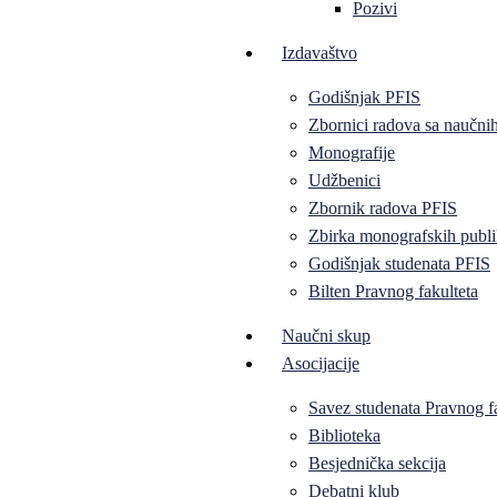
Pozivi
Izdavaštvo
Godišnjak PFIS
Zbornici radova sa naučni
Monografije
Udžbenici
Zbornik radova PFIS
Zbirka monografskih publi
Godišnjak studenata PFIS
Bilten Pravnog fakulteta
Naučni skup
Asocijacije
Savez studenata Pravnog f
Biblioteka
Besjednička sekcija
Debatni klub