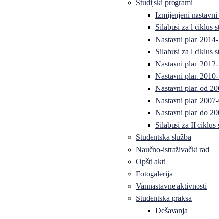
Studijski programi
Izmijenjeni nastavni
Silabusi za l ciklus
Nastavni plan 2014
Silabusi za l ciklus
Nastavni plan 2012
Nastavni plan 2010-
Nastavni plan od 20
Nastavni plan 2007-
Nastavni plan do 20
Silabusi za II ciklus
Studentska služba
Naučno-istraživački rad
Opšti akti
Fotogalerija
Vannastavne aktivnosti
Studentska praksa
Dešavanja