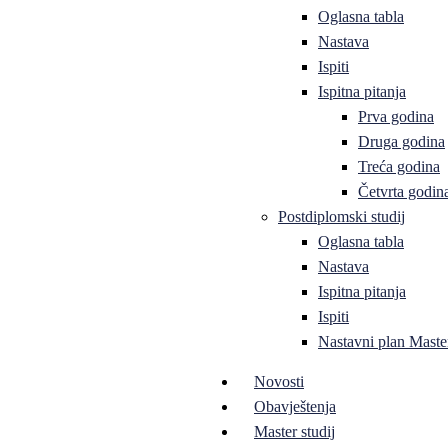
Oglasna tabla
Nastava
Ispiti
Ispitna pitanja
Prva godina
Druga godina
Treća godina
Četvrta godin
Postdiplomski studij
Oglasna tabla
Nastava
Ispitna pitanja
Ispiti
Nastavni plan Master
Novosti
Obavještenja
Master studij