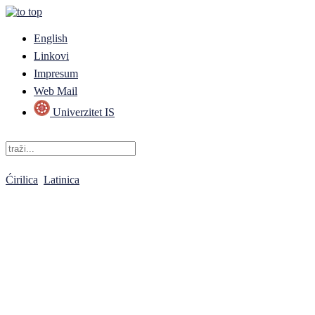
English
Linkovi
Impresum
Web Mail
Univerzitet IS
Ćirilica
Latinica