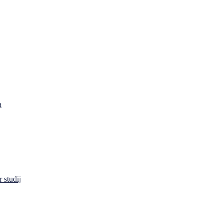
a
 studij