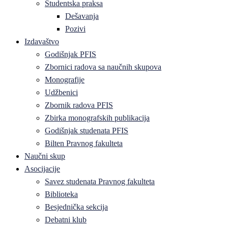
Studentska praksa
Dešavanja
Pozivi
Izdavaštvo
Godišnjak PFIS
Zbornici radova sa naučnih skupova
Monografije
Udžbenici
Zbornik radova PFIS
Zbirka monografskih publikacija
Godišnjak studenata PFIS
Bilten Pravnog fakulteta
Naučni skup
Asocijacije
Savez studenata Pravnog fakulteta
Biblioteka
Besjednička sekcija
Debatni klub