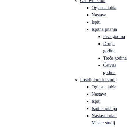
Osnovni studij
Oglasna tabla
Nastava
Ispiti
Ispitna pitanja
Prva godina
Druga
godina
Treća godina
Četvrta
godina
Postdiplomski studij
Oglasna tabla
Nastava
Ispiti
Ispitna pitanja
Nastavni plan
Master studij