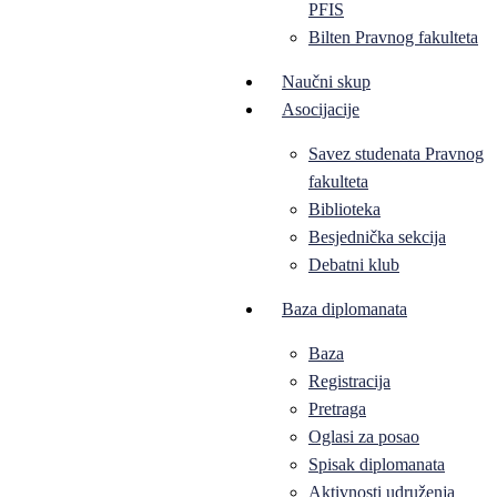
PFIS
Bilten Pravnog fakulteta
Naučni skup
Asocijacije
Savez studenata Pravnog
fakulteta
Biblioteka
Besjednička sekcija
Debatni klub
Baza diplomanata
Baza
Registracija
Pretraga
Oglasi za posao
Spisak diplomanata
Aktivnosti udruženja