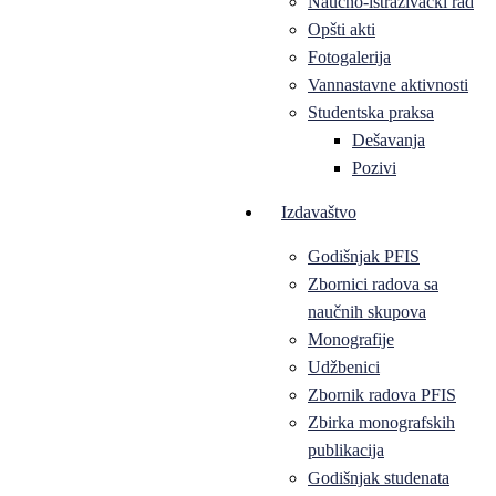
Naučno-istraživački rad
Opšti akti
Fotogalerija
Vannastavne aktivnosti
Studentska praksa
Dešavanja
Pozivi
Izdavaštvo
Godišnjak PFIS
Zbornici radova sa
naučnih skupova
Monografije
Udžbenici
Zbornik radova PFIS
Zbirka monografskih
publikacija
Godišnjak studenata