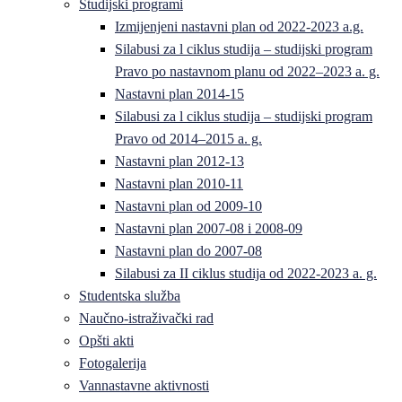
Studijski programi
Izmijenjeni nastavni plan od 2022-2023 a.g.
Silabusi za l ciklus studija – studijski program
Pravo po nastavnom planu od 2022–2023 a. g.
Nastavni plan 2014-15
Silabusi za l ciklus studija – studijski program
Pravo od 2014–2015 a. g.
Nastavni plan 2012-13
Nastavni plan 2010-11
Nastavni plan od 2009-10
Nastavni plan 2007-08 i 2008-09
Nastavni plan do 2007-08
Silabusi za II ciklus studija od 2022-2023 a. g.
Studentska služba
Naučno-istraživački rad
Opšti akti
Fotogalerija
Vannastavne aktivnosti