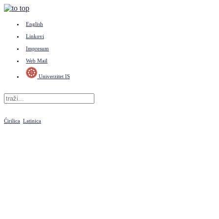
English
Linkovi
Impresum
Web Mail
Univerzitet IS
Ćirilica
Latinica