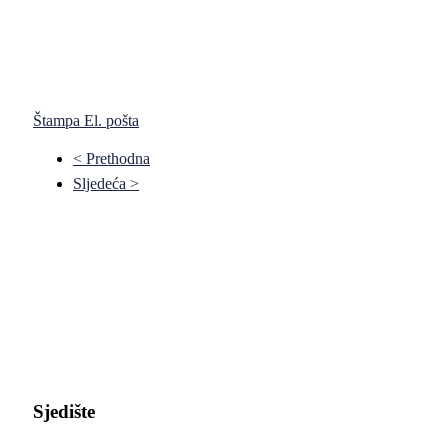
Štampa
El. pošta
< Prethodna
Sljedeća >
Pravni fakultet Univerziteta u Istočnom Sarajevu
Sjedište