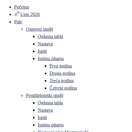
Početna
Upis 2026
Pale
Osnovni studij
Oglasna tabla
Nastava
Ispiti
Ispitna pitanja
Prva godina
Druga godina
Treća godina
Četvrta godina
Postdiplomski studij
Oglasna tabla
Nastava
Ispiti
Ispitna pitanja