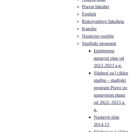
Pravni fakultet
English
Rukovodstvo fakulteta
Katedre
Nastavno osoblje
Studijski programi
Izmijenjeni
nastavni plan od
2022-2023 a.g.
Silabusi za l ciklus
studija – studijski
program Pravo po
nastavnom planu
od 2022–2023 a.
g.
Nastavni plan
2014-15
Silabusi za l ciklus