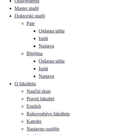
Obavještenja
Master studij
Doktorski studij
Pale
Oglasna tabla
Ispiti
Nastava
Bijeljina
Oglasna tabla
Ispiti
Nastava
O fakultetu
Naučni skup
Pravni fakultet
English
Rukovodstvo fakulteta
Katedre
Nastavno osoblje