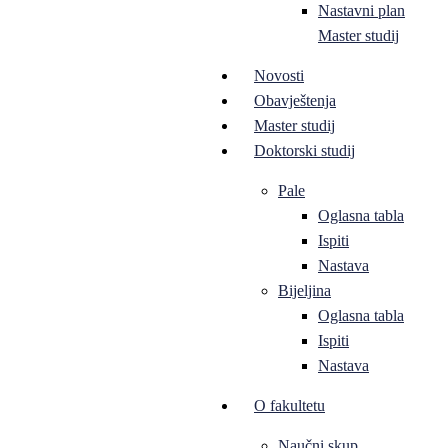
Nastavni plan
Master studij
Novosti
Obavještenja
Master studij
Doktorski studij
Pale
Oglasna tabla
Ispiti
Nastava
Bijeljina
Oglasna tabla
Ispiti
Nastava
O fakultetu
Naučni skup