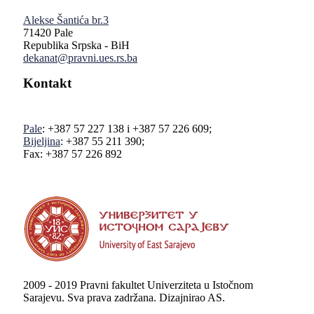
Alekse Šantića br.3
71420 Pale
Republika Srpska - BiH
dekanat@pravni.ues.rs.ba
Kontakt
Pale
: +387 57 227 138 i +387 57 226 609;
Bijeljina
: +387 55 211 390;
Fax: +387 57 226 892
2009 - 2019 Pravni fakultet Univerziteta u Istočnom
Sarajevu. Sva prava zadržana. Dizajnirao AS.