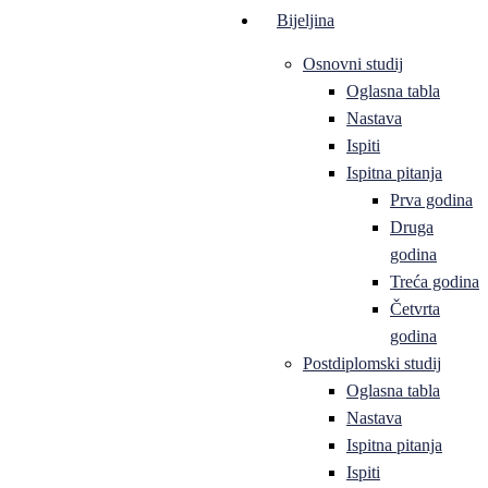
Bijeljina
Osnovni studij
Oglasna tabla
Nastava
Ispiti
Ispitna pitanja
Prva godina
Druga
godina
Treća godina
Četvrta
godina
Postdiplomski studij
Oglasna tabla
Nastava
Ispitna pitanja
Ispiti