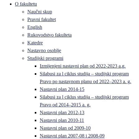
O fakultetu
Naučni skup
Pravni fakultet
English
Rukovodstvo fakulteta
Katedre
Nastavno osoblje
Studijski programi
Izmijenjeni nastavni plan od 2022-2023 a.g.
Silabusi za l ciklus studija – studijski program
Pravo po nastavnom planu od 2022–2023 a. g.
Nastavni plan 2014-15
Silabusi za l ciklus studija – studijski program
Pravo od 2014–2015 a. g.
Nastavni plan 2012-13
Nastavni plan 2010-11
Nastavni plan od 2009-10
Nastavni plan 2007-08 i 2008-09