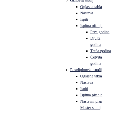
Osnovni studij
Oglasna tabla
Nastava
Ispiti
Ispitna pitanja
Prva godina
Druga
godina
Treća godina
Četvrta
godina
Postdiplomski studij
Oglasna tabla
Nastava
Ispiti
Ispitna pitanja
Nastavni plan
Master studij