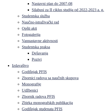
Nastavni plan do 2007-08
Silabusi za II ciklus studija od 2022-2023 a. g.
Studentska služba
Naučno-istraživački rad
Opšti akti
Fotogalerija
Vannastavne aktivnosti
Studentska praksa
Dešavanja
Pozivi
Izdavaštvo
Godišnjak PFIS
Zbornici radova sa naučnih skupova
Monografije
Udžbenici
Zbornik radova PFIS
Zbirka monografskih publikacija
Godišnjak studenata PFIS