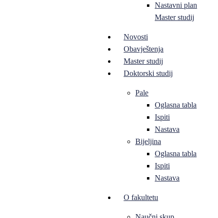
Nastavni plan
Master studij
Novosti
Obavještenja
Master studij
Doktorski studij
Pale
Oglasna tabla
Ispiti
Nastava
Bijeljina
Oglasna tabla
Ispiti
Nastava
O fakultetu
Naučni skup