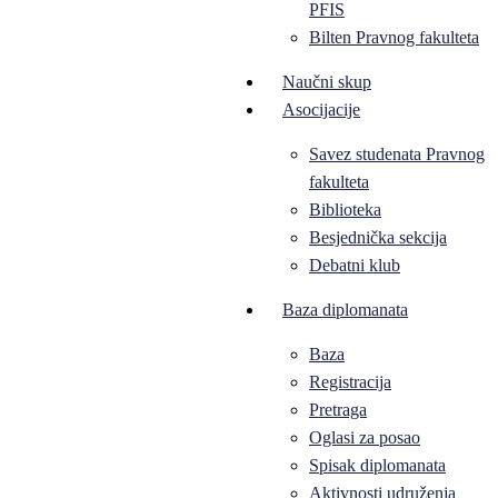
PFIS
Bilten Pravnog fakulteta
Naučni skup
Asocijacije
Savez studenata Pravnog
fakulteta
Biblioteka
Besjednička sekcija
Debatni klub
Baza diplomanata
Baza
Registracija
Pretraga
Oglasi za posao
Spisak diplomanata
Aktivnosti udruženja