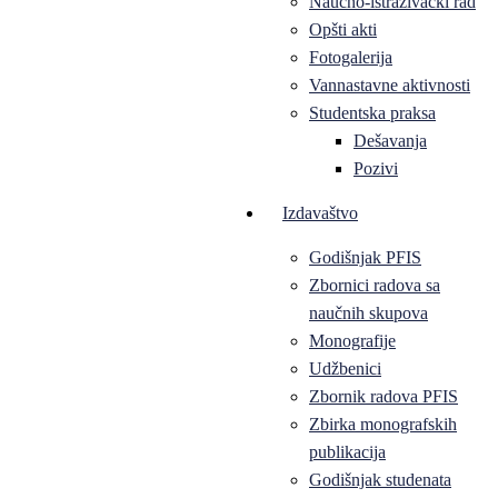
Naučno-istraživački rad
Opšti akti
Fotogalerija
Vannastavne aktivnosti
Studentska praksa
Dešavanja
Pozivi
Izdavaštvo
Godišnjak PFIS
Zbornici radova sa
naučnih skupova
Monografije
Udžbenici
Zbornik radova PFIS
Zbirka monografskih
publikacija
Godišnjak studenata