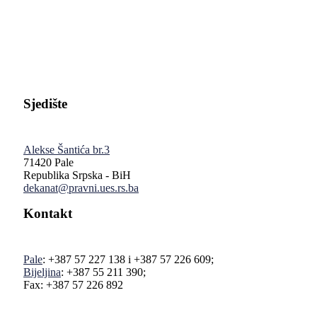
Pravni fakultet Univerziteta u Istočnom Sarajevu
Sjedište
Alekse Šantića br.3
71420 Pale
Republika Srpska - BiH
dekanat@pravni.ues.rs.ba
Kontakt
Pale
: +387 57 227 138 i +387 57 226 609;
Bijeljina
: +387 55 211 390;
Fax: +387 57 226 892