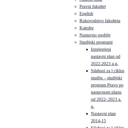
Pravni fakultet
English
Rukovodstvo fakulteta
Katedre
Nastavno osoblje
Studijski programi
Izmijenjeni
nastavni plan od
2022-2023 a.g.
Silabusi za l ciklus
studija – studijski
program Pravo po
nastavnom planu
od 2022–2023 a.
g.
Nastavni plan
2014-15
Silabusi za l ciklus