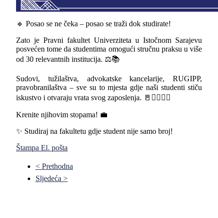
🔹 Posao se ne čeka – posao se traži dok studirate!
Zato je Pravni fakultet Univerziteta u Istočnom Sarajevu
posvećen tome da studentima omogući stručnu praksu u više
od 30 relevantnih institucija. ⚖️📚
Sudovi, tužilaštva, advokatske kancelarije, RUGIPP,
pravobranilaštva – sve su to mjesta gdje naši studenti stiču
iskustvo i otvaraju vrata svog zaposlenja. 🚪👩‍⚖️👨‍⚖️
Krenite njihovim stopama! 💼
✨ Studiraj na fakultetu gdje student nije samo broj!
Štampa
El. pošta
< Prethodna
Sljedeća >