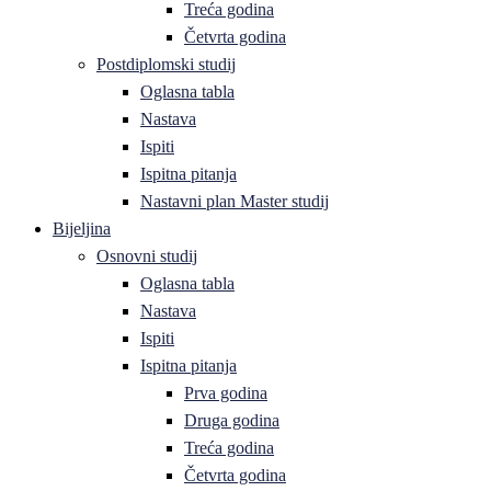
Treća godina
Četvrta godina
Postdiplomski studij
Oglasna tabla
Nastava
Ispiti
Ispitna pitanja
Nastavni plan Master studij
Bijeljina
Osnovni studij
Oglasna tabla
Nastava
Ispiti
Ispitna pitanja
Prva godina
Druga godina
Treća godina
Četvrta godina