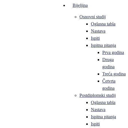
Bijeljina
Osnovni studij
Oglasna tabla
Nastava
Ispiti
Ispitna pitanja
Prva godina
Druga
godina
Treća godina
Četvrta
godina
Postdiplomski studij
Oglasna tabla
Nastava
Ispitna pitanja
Ispiti