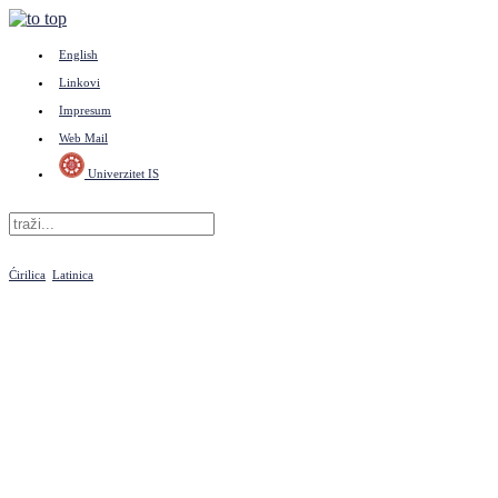
English
Linkovi
Impresum
Web Mail
Univerzitet IS
Ćirilica
Latinica