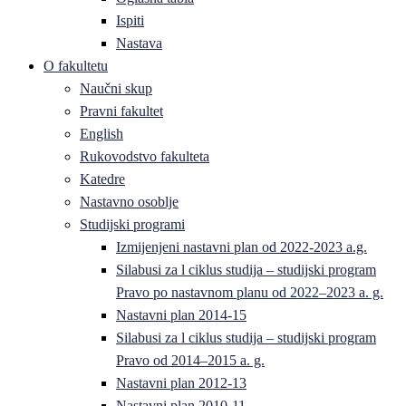
Ispiti
Nastava
O fakultetu
Naučni skup
Pravni fakultet
English
Rukovodstvo fakulteta
Katedre
Nastavno osoblje
Studijski programi
Izmijenjeni nastavni plan od 2022-2023 a.g.
Silabusi za l ciklus studija – studijski program
Pravo po nastavnom planu od 2022–2023 a. g.
Nastavni plan 2014-15
Silabusi za l ciklus studija – studijski program
Pravo od 2014–2015 a. g.
Nastavni plan 2012-13
Nastavni plan 2010-11