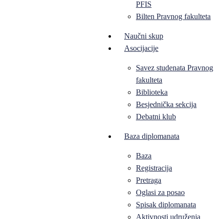
PFIS
Bilten Pravnog fakulteta
Naučni skup
Asocijacije
Savez studenata Pravnog
fakulteta
Biblioteka
Besjednička sekcija
Debatni klub
Baza diplomanata
Baza
Registracija
Pretraga
Oglasi za posao
Spisak diplomanata
Aktivnosti udruženja