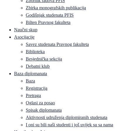
Zbornik radova PFIS
Zbirka monografskih publikacija
Godišnjak studenata PFIS
Bilten Pravnog fakulteta
Naučni skup
Asocijacije
Savez studenata Pravnog fakulteta
Biblioteka
Besjednička sekcija
Debatni klub
Baza diplomanata
Baza
Registracija
Pretraga
Oglasi za posao
Spisak diplomanata
Aktivnosti udruženja diplomiranih studenata
I oni su bili naši studenti i još uvijek su sa nama