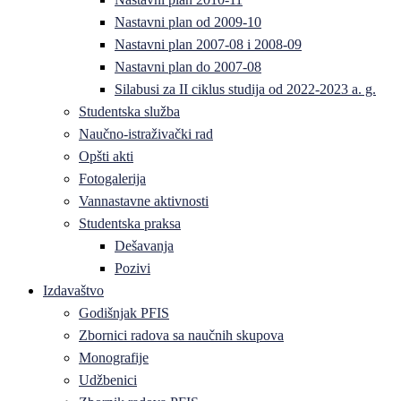
Nastavni plan od 2009-10
Nastavni plan 2007-08 i 2008-09
Nastavni plan do 2007-08
Silabusi za II ciklus studija od 2022-2023 a. g.
Studentska služba
Naučno-istraživački rad
Opšti akti
Fotogalerija
Vannastavne aktivnosti
Studentska praksa
Dešavanja
Pozivi
Izdavaštvo
Godišnjak PFIS
Zbornici radova sa naučnih skupova
Monografije
Udžbenici