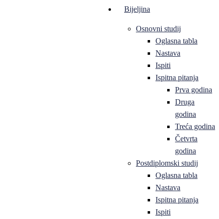
Bijeljina
Osnovni studij
Oglasna tabla
Nastava
Ispiti
Ispitna pitanja
Prva godina
Druga
godina
Treća godina
Četvrta
godina
Postdiplomski studij
Oglasna tabla
Nastava
Ispitna pitanja
Ispiti