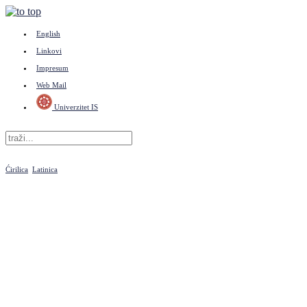
English
Linkovi
Impresum
Web Mail
Univerzitet IS
Ćirilica
Latinica