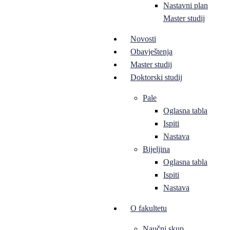
Nastavni plan
Master studij
Novosti
Obavještenja
Master studij
Doktorski studij
Pale
Oglasna tabla
Ispiti
Nastava
Bijeljina
Oglasna tabla
Ispiti
Nastava
O fakultetu
Naučni skup