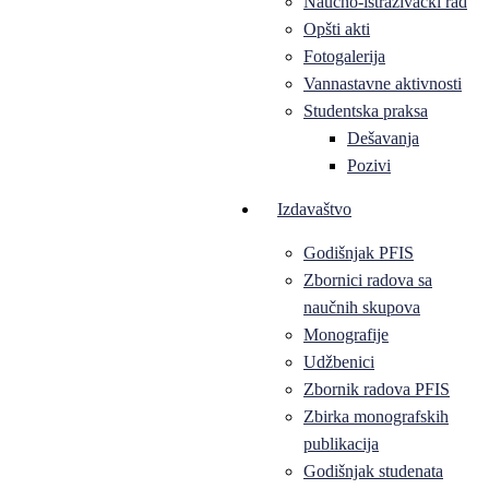
Naučno-istraživački rad
Opšti akti
Fotogalerija
Vannastavne aktivnosti
Studentska praksa
Dešavanja
Pozivi
Izdavaštvo
Godišnjak PFIS
Zbornici radova sa
naučnih skupova
Monografije
Udžbenici
Zbornik radova PFIS
Zbirka monografskih
publikacija
Godišnjak studenata