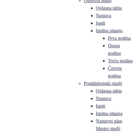
Osnovni studij
Oglasna tabla
Nastava
Ispiti
Ispitna pitanja
Prva godina
Druga
godina
Treća godina
Četvrta
godina
Postdiplomski studij
Oglasna tabla
Nastava
Ispiti
Ispitna pitanja
Nastavni plan
Master studij