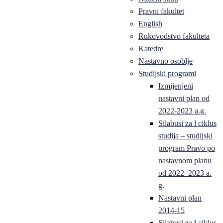
Pravni fakultet
English
Rukovodstvo fakulteta
Katedre
Nastavno osoblje
Studijski programi
Izmijenjeni
nastavni plan od
2022-2023 a.g.
Silabusi za l ciklus
studija – studijski
program Pravo po
nastavnom planu
od 2022–2023 a.
g.
Nastavni plan
2014-15
Silabusi za l ciklus