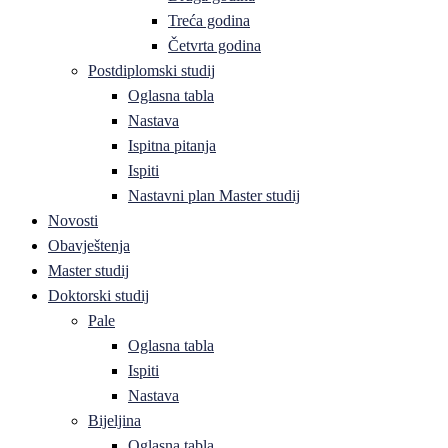
Treća godina
Četvrta godina
Postdiplomski studij
Oglasna tabla
Nastava
Ispitna pitanja
Ispiti
Nastavni plan Master studij
Novosti
Obavještenja
Master studij
Doktorski studij
Pale
Oglasna tabla
Ispiti
Nastava
Bijeljina
Oglasna tabla