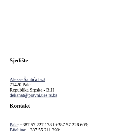
Pravni fakultet Univerziteta u Istočnom Sarajevu
Sjedište
Alekse Šantića br.3
71420 Pale
Republika Srpska - BiH
dekanat@pravni.ues.rs.ba
Kontakt
Pale
: +387 57 227 138 i +387 57 226 609;
Bijeljina
: +387 55 211 390;