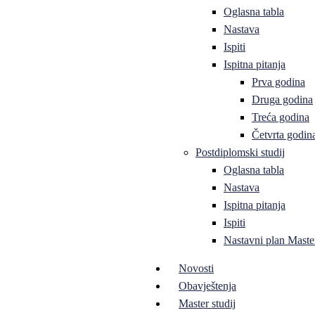
Oglasna tabla
Nastava
Ispiti
Ispitna pitanja
Prva godina
Druga godina
Treća godina
Četvrta godin
Postdiplomski studij
Oglasna tabla
Nastava
Ispitna pitanja
Ispiti
Nastavni plan Master
Novosti
Obavještenja
Master studij