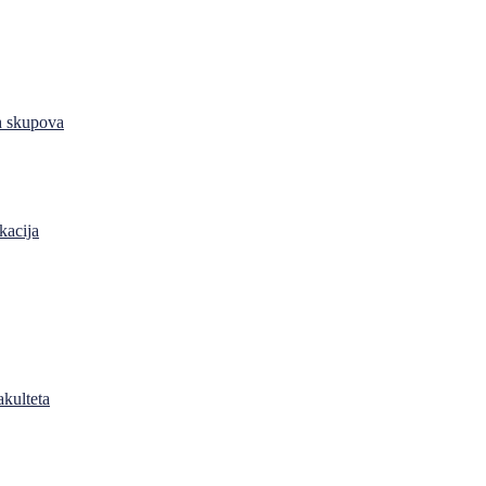
h skupova
kacija
akulteta