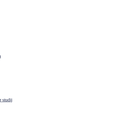
a
 studij