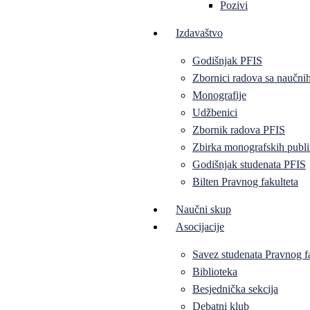
Pozivi
Izdavaštvo
Godišnjak PFIS
Zbornici radova sa naučni
Monografije
Udžbenici
Zbornik radova PFIS
Zbirka monografskih publi
Godišnjak studenata PFIS
Bilten Pravnog fakulteta
Naučni skup
Asocijacije
Savez studenata Pravnog f
Biblioteka
Besjednička sekcija
Debatni klub