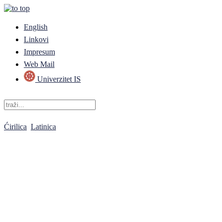
English
Linkovi
Impresum
Web Mail
Univerzitet IS
Ćirilica
Latinica