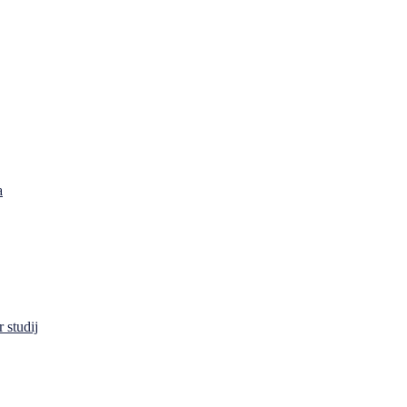
a
 studij