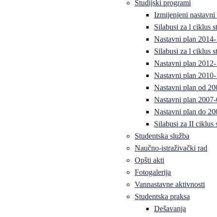
Studijski programi
Izmijenjeni nastavni
Silabusi za l ciklus
Nastavni plan 2014
Silabusi za l ciklus
Nastavni plan 2012
Nastavni plan 2010-
Nastavni plan od 20
Nastavni plan 2007-
Nastavni plan do 20
Silabusi za II ciklus
Studentska služba
Naučno-istraživački rad
Opšti akti
Fotogalerija
Vannastavne aktivnosti
Studentska praksa
Dešavanja