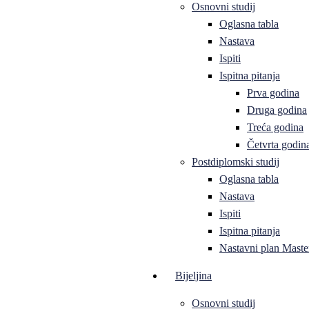
Osnovni studij
Oglasna tabla
Nastava
Ispiti
Ispitna pitanja
Prva godina
Druga godina
Treća godina
Četvrta godin
Postdiplomski studij
Oglasna tabla
Nastava
Ispiti
Ispitna pitanja
Nastavni plan Master
Bijeljina
Osnovni studij