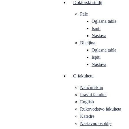
Doktorski studij
Pale
Oglasna tabla
Ispiti
Nastava
Bijeljina
Oglasna tabla
Ispiti
Nastava
O fakultetu
Naučni skup
Pravni fakultet
English
Rukovodstvo fakulteta
Katedre
Nastavno osoblje