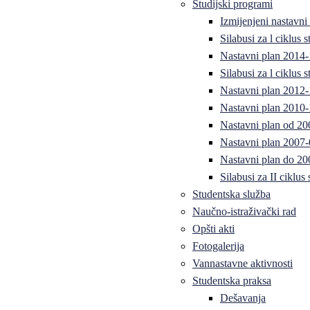
Studijski programi
Izmijenjeni nastavni
Silabusi za l ciklus
Nastavni plan 2014
Silabusi za l ciklus
Nastavni plan 2012
Nastavni plan 2010-
Nastavni plan od 20
Nastavni plan 2007-
Nastavni plan do 20
Silabusi za II ciklus
Studentska služba
Naučno-istraživački rad
Opšti akti
Fotogalerija
Vannastavne aktivnosti
Studentska praksa
Dešavanja