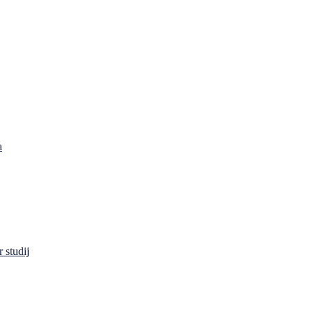
a
 studij