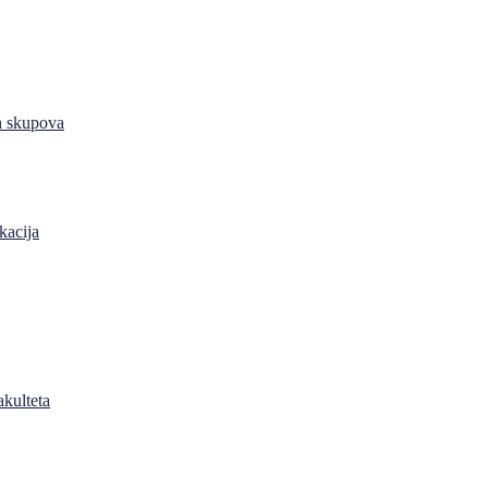
h skupova
kacija
akulteta