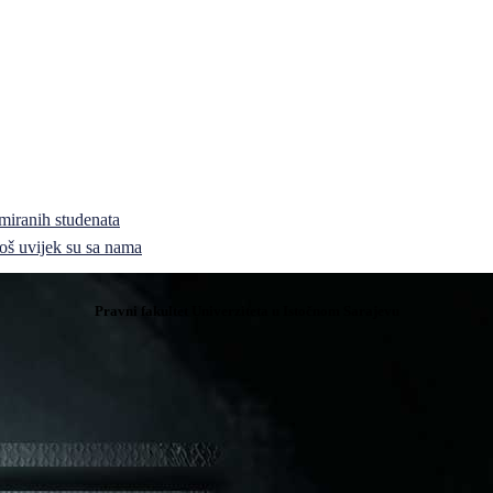
miranih studenata
i još uvijek su sa nama
Pravni fakultet Univerziteta u Istočnom Sarajevu