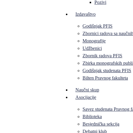
Pozivi
Izdavaštvo
Godišnjak PFIS
Zbornici radova sa naučni
Monografije
Udžbenici
Zbornik radova PFIS
Zbirka monografskih publi
Godišnjak studenata PFIS
Bilten Pravnog fakulteta
Naučni skup
Asocijacije
Savez studenata Pravnog f
Biblioteka
Besjednička sekcija
Debatni klub