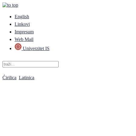
English
Linkovi
Impresum
Web Mail
Univerzitet IS
Ćirilica
Latinica