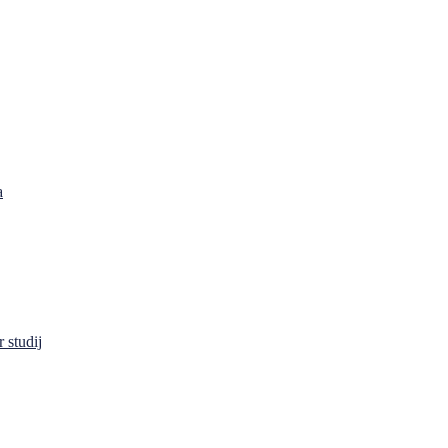
a
 studij