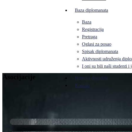
Baza diplomanata
Baza
Registracija
Pretraga
Oglasi za posao
Spisak diplomanata
Aktivnosti udruženja diplo
I oni su bili naši studenti 
Asocijacije
Hronika događaja
Kontakt