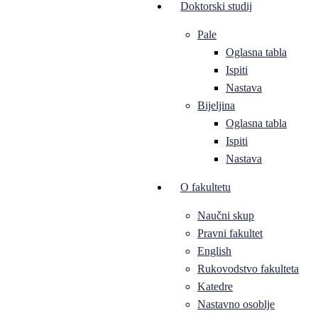
Doktorski studij
Pale
Oglasna tabla
Ispiti
Nastava
Bijeljina
Oglasna tabla
Ispiti
Nastava
O fakultetu
Naučni skup
Pravni fakultet
English
Rukovodstvo fakulteta
Katedre
Nastavno osoblje