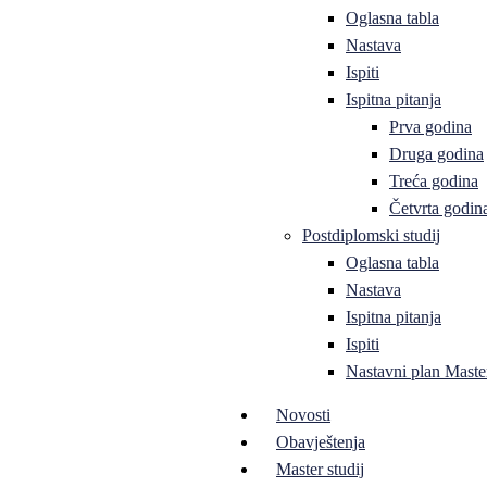
Oglasna tabla
Nastava
Ispiti
Ispitna pitanja
Prva godina
Druga godina
Treća godina
Četvrta godin
Postdiplomski studij
Oglasna tabla
Nastava
Ispitna pitanja
Ispiti
Nastavni plan Master
Novosti
Obavještenja
Master studij