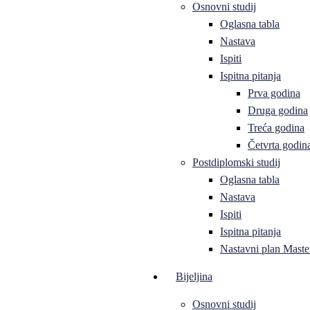
Osnovni studij
Oglasna tabla
Nastava
Ispiti
Ispitna pitanja
Prva godina
Druga godina
Treća godina
Četvrta godin
Postdiplomski studij
Oglasna tabla
Nastava
Ispiti
Ispitna pitanja
Nastavni plan Master
Bijeljina
Osnovni studij