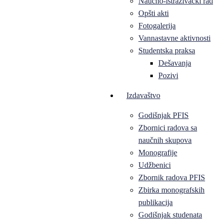
Naučno-istraživački rad
Opšti akti
Fotogalerija
Vannastavne aktivnosti
Studentska praksa
Dešavanja
Pozivi
Izdavaštvo
Godišnjak PFIS
Zbornici radova sa
naučnih skupova
Monografije
Udžbenici
Zbornik radova PFIS
Zbirka monografskih
publikacija
Godišnjak studenata