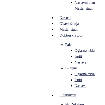
Nastavni plan
Master studij
Novosti
Obavještenja
Master studij
Doktorski studij
Pale
Oglasna tabla
Ispiti
Nastava
Bijeljina
Oglasna tabla
Ispiti
Nastava
O fakultetu
Naučni skup