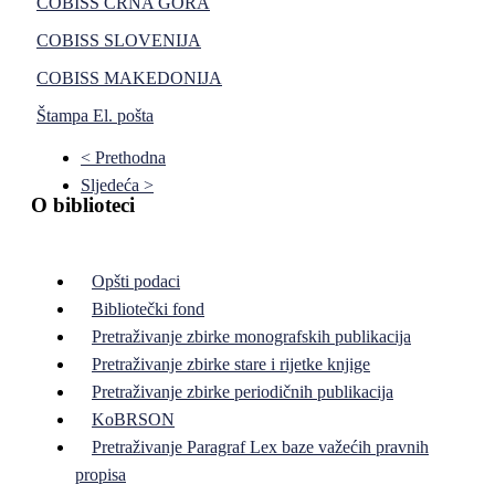
COBISS CRNA GORA
COBISS SLOVENIJA
COBISS MAKEDONIJA
Štampa
El. pošta
< Prethodna
Sljedeća >
O biblioteci
Opšti podaci
Bibliotečki fond
Pretraživanje zbirke monografskih publikacija
Pretraživanje zbirke stare i rijetke knjige
Pretraživanje zbirke periodičnih publikacija
KoBRSON
Pretraživanje Paragraf Lex baze važećih pravnih
propisa