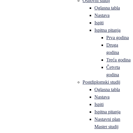
Osnovni studij
Oglasna tabla
Nastava
Ispiti
Ispitna pitanja
Prva godina
Druga
godina
Treća godina
Četvrta
godina
Postdiplomski studij
Oglasna tabla
Nastava
Ispiti
Ispitna pitanja
Nastavni plan
Master studij