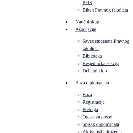
PFIS
Bilten Pravnog fakulteta
Naučni skup
Asocijacije
Savez studenata Pravnog
fakulteta
Biblioteka
Besjednička sekcija
Debatni klub
Baza diplomanata
Baza
Registracija
Pretraga
Oglasi za posao
Spisak diplomanata
Aktivnosti udruženja