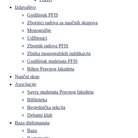
Izdavaštvo
Godišnjak PFIS
Zbornici radova sa naučnih skupova
Monografije
Udžbenici
Zbornik radova PFIS
Zbirka monografskih publikacija
Godišnjak studenata PFIS
Bilten Pravnog fakulteta
Naučni skup
Asocijacije
Savez studenata Pravnog fakulteta
Biblioteka
Besjednička sekcija
Debatni klub
Baza diplomanata
Baza