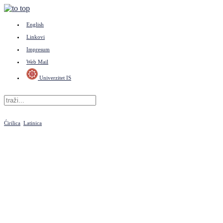
English
Linkovi
Impresum
Web Mail
Univerzitet IS
Ćirilica
Latinica