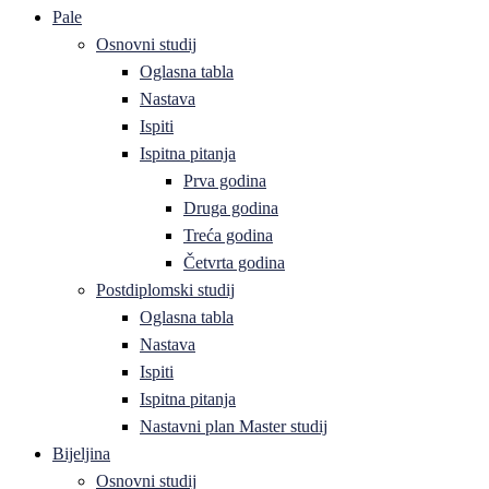
Pale
Osnovni studij
Oglasna tabla
Nastava
Ispiti
Ispitna pitanja
Prva godina
Druga godina
Treća godina
Četvrta godina
Postdiplomski studij
Oglasna tabla
Nastava
Ispiti
Ispitna pitanja
Nastavni plan Master studij
Bijeljina
Osnovni studij