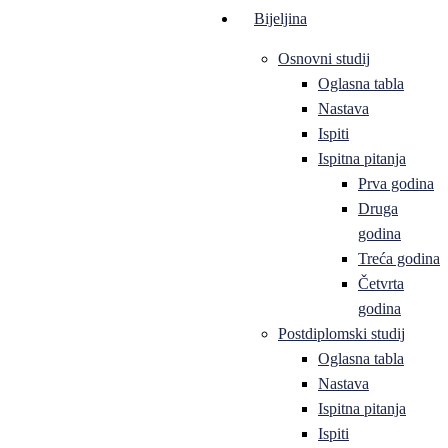
Bijeljina
Osnovni studij
Oglasna tabla
Nastava
Ispiti
Ispitna pitanja
Prva godina
Druga
godina
Treća godina
Četvrta
godina
Postdiplomski studij
Oglasna tabla
Nastava
Ispitna pitanja
Ispiti