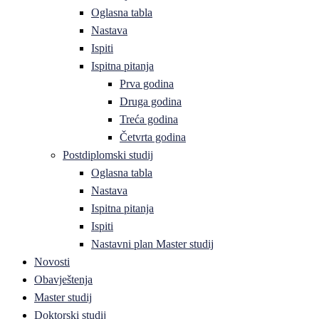
Oglasna tabla
Nastava
Ispiti
Ispitna pitanja
Prva godina
Druga godina
Treća godina
Četvrta godina
Postdiplomski studij
Oglasna tabla
Nastava
Ispitna pitanja
Ispiti
Nastavni plan Master studij
Novosti
Obavještenja
Master studij
Doktorski studij