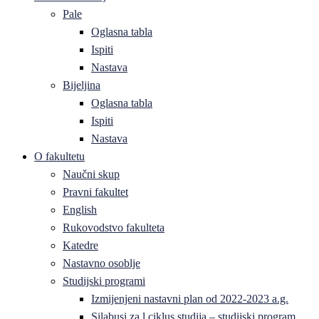
Pale
Oglasna tabla
Ispiti
Nastava
Bijeljina
Oglasna tabla
Ispiti
Nastava
O fakultetu
Naučni skup
Pravni fakultet
English
Rukovodstvo fakulteta
Katedre
Nastavno osoblje
Studijski programi
Izmijenjeni nastavni plan od 2022-2023 a.g.
Silabusi za l ciklus studija – studijski program