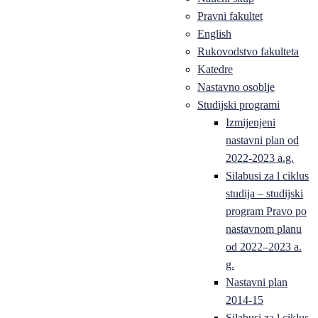
Pravni fakultet
English
Rukovodstvo fakulteta
Katedre
Nastavno osoblje
Studijski programi
Izmijenjeni
nastavni plan od
2022-2023 a.g.
Silabusi za l ciklus
studija – studijski
program Pravo po
nastavnom planu
od 2022–2023 a.
g.
Nastavni plan
2014-15
Silabusi za l ciklus