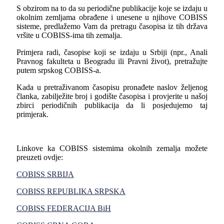
S obzirom na to da su periodične publikacije koje se izdaju u
okolnim zemljama obrađene i unesene u njihove COBISS
sisteme, predlažemo Vam da pretragu časopisa iz tih država
vršite u COBISS-ima tih zemalja.
Primjera radi, časopise koji se izdaju u Srbiji (npr., Anali
Pravnog fakulteta u Beogradu ili Pravni život), pretražujte
putem srpskog COBISS-a.
Kada u pretraživanom časopisu pronađete naslov željenog
članka, zabilježite broj i godište časopisa i provjerite u našoj
zbirci periodičnih publikacija da li posjedujemo taj
primjerak.
Linkove ka COBISS sistemima okolnih zemalja možete
preuzeti ovdje:
COBISS SRBIJA
COBISS REPUBLIKA SRPSKA
COBISS FEDERACIJA BiH