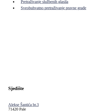
Pretraživanje službenih glasila
Sveobuhvatno pretraživanje pravne građe
Pravni fakultet Univerziteta u Istočnom Sarajevu
Sjedište
Alekse Šantića br.3
71420 Pale