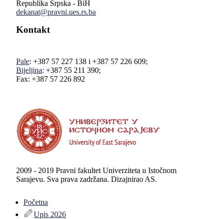
Republika Srpska - BiH
dekanat@pravni.ues.rs.ba
Kontakt
Pale
: +387 57 227 138 i +387 57 226 609;
Bijeljina
: +387 55 211 390;
Fax: +387 57 226 892
2009 - 2019 Pravni fakultet Univerziteta u Istočnom
Sarajevu. Sva prava zadržana. Dizajnirao AS.
Početna
Upis 2026