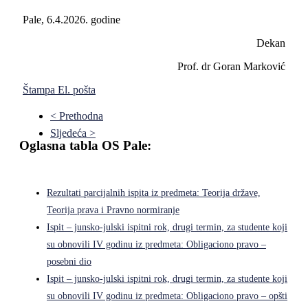
Pale, 6.4.2026. godine
Dekan
Prof. dr Goran Marković
Štampa
El. pošta
< Prethodna
Sljedeća >
Oglasna tabla OS Pale:
Rezultati parcijalnih ispita iz predmeta: Teorija države,
Teorija prava i Pravno normiranje
Ispit – junsko-julski ispitni rok, drugi termin, za studente koji
su obnovili IV godinu iz predmeta: Obligaciono pravo –
posebni dio
Ispit – junsko-julski ispitni rok, drugi termin, za studente koji
su obnovili IV godinu iz predmeta: Obligaciono pravo – opšti