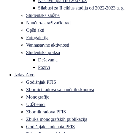
Nastavni plan do 2007-08
Silabusi za II ciklus studija od 2022-2023 a. g.
Studentska služba
Naučno-istraživački rad
Opšti akti
Fotogalerija
Vannastavne aktivnosti
Studentska praksa
Dešavanja
Pozivi
Izdavaštvo
Godišnjak PFIS
Zbornici radova sa naučnih skupova
Monografije
Udžbenici
Zbornik radova PFIS
Zbirka monografskih publikacija
Godišnjak studenata PFIS