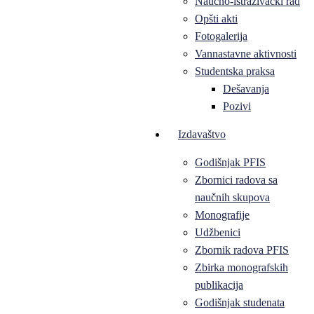
Naučno-istraživački rad
Opšti akti
Fotogalerija
Vannastavne aktivnosti
Studentska praksa
Dešavanja
Pozivi
Izdavaštvo
Godišnjak PFIS
Zbornici radova sa
naučnih skupova
Monografije
Udžbenici
Zbornik radova PFIS
Zbirka monografskih
publikacija
Godišnjak studenata