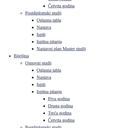
Četvrta godina
Postdiplomski studij
Oglasna tabla
Nastava
Ispiti
Ispitna pitanja
Nastavni plan Master studij
Bijeljina
Osnovni studij
Oglasna tabla
Nastava
Ispiti
Ispitna pitanja
Prva godina
Druga godina
Treća godina
Četvrta godina
Postdiplomski studij