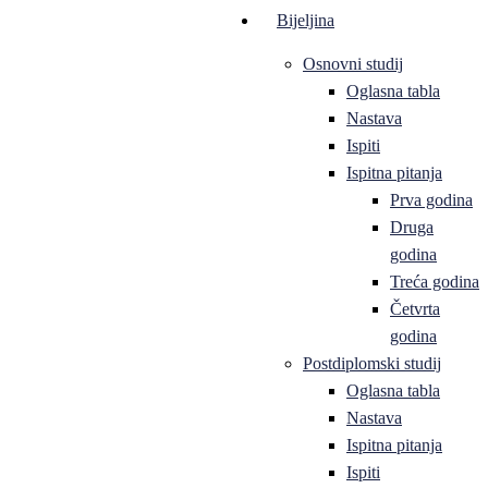
Bijeljina
Osnovni studij
Oglasna tabla
Nastava
Ispiti
Ispitna pitanja
Prva godina
Druga
godina
Treća godina
Četvrta
godina
Postdiplomski studij
Oglasna tabla
Nastava
Ispitna pitanja
Ispiti