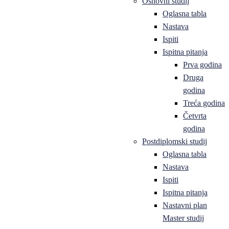
Osnovni studij
Oglasna tabla
Nastava
Ispiti
Ispitna pitanja
Prva godina
Druga
godina
Treća godina
Četvrta
godina
Postdiplomski studij
Oglasna tabla
Nastava
Ispiti
Ispitna pitanja
Nastavni plan
Master studij