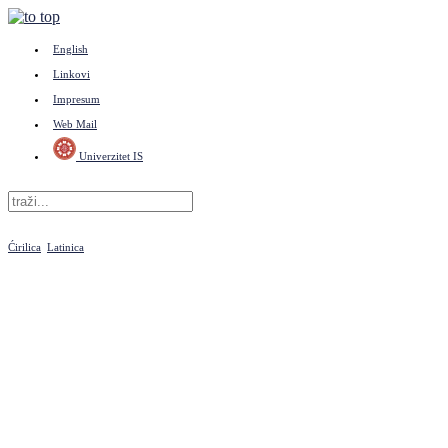
English
Linkovi
Impresum
Web Mail
Univerzitet IS
Ćirilica
Latinica