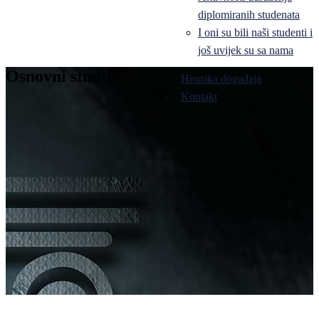
diplomiranih studenata
I oni su bili naši studenti i
još uvijek su sa nama
Osnovni studij
Hronika događaja
Pale
Kontakt