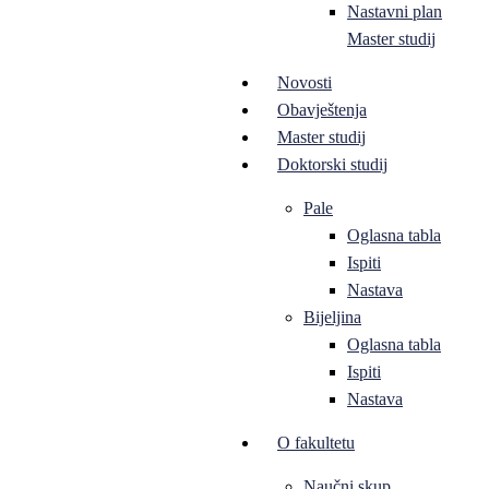
Nastavni plan
Master studij
Novosti
Obavještenja
Master studij
Doktorski studij
Pale
Oglasna tabla
Ispiti
Nastava
Bijeljina
Oglasna tabla
Ispiti
Nastava
O fakultetu
Naučni skup