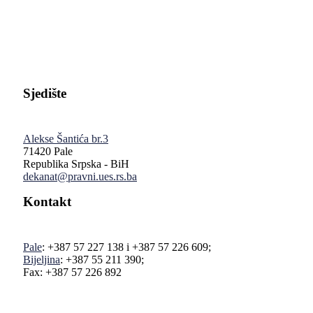
Pravni fakultet Univerziteta u Istočnom Sarajevu
Sjedište
Alekse Šantića br.3
71420 Pale
Republika Srpska - BiH
dekanat@pravni.ues.rs.ba
Kontakt
Pale
: +387 57 227 138 i +387 57 226 609;
Bijeljina
: +387 55 211 390;
Fax: +387 57 226 892