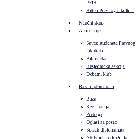
PFIS
Bilten Pravnog fakulteta
Naučni skup
Asocijacije
Savez studenata Pravnog
fakulteta
Biblioteka
Besjednička sekcija
Debatni klub
Baza diplomanata
Baza
Registracija
Pretraga
Oglasi za posao
Spisak diplomanata
Aktivnosti udruženja