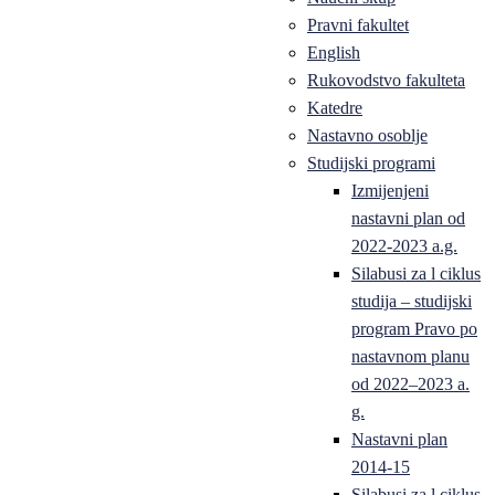
Pravni fakultet
English
Rukovodstvo fakulteta
Katedre
Nastavno osoblje
Studijski programi
Izmijenjeni
nastavni plan od
2022-2023 a.g.
Silabusi za l ciklus
studija – studijski
program Pravo po
nastavnom planu
od 2022–2023 a.
g.
Nastavni plan
2014-15
Silabusi za l ciklus