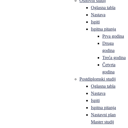
Osnovni studij
Oglasna tabla
Nastava
Ispiti
Ispitna pitanja
Prva godina
Druga
godina
Treća godina
Četvrta
godina
Postdiplomski studij
Oglasna tabla
Nastava
Ispiti
Ispitna pitanja
Nastavni plan
Master studij