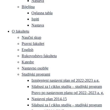
Nastava
Bijeljina
Oglasna tabla
Ispiti
Nastava
O fakultetu
Naučni skup
Pravni fakultet
English
Rukovodstvo fakulteta
Katedre
Nastavno osoblje
Studijski programi
Izmijenjeni nastavni plan od 2022-2023 a.g.
Silabusi za l ciklus studija – studijski program
Pravo po nastavnom planu od 2022–2023 a. g.
Nastavni plan 2014-15
Silabusi za l ciklus studija – studijski program