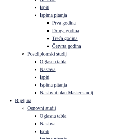
Ispiti
Ispitna pitanja
Prva godina
Druga godina
Treća godina
Četvrta godina
Postdiplomski studij
Oglasna tabla
Nastava
Ispiti
Ispitna pitanja
Nastavni plan Master studij
Bijeljina
Osnovni studij
Oglasna tabla
Nastava
Ispiti