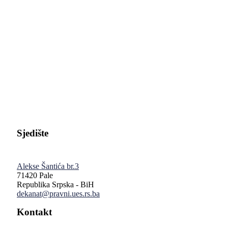
Pravni fakultet Univerziteta u Istočnom Sarajevu
Sjedište
Alekse Šantića br.3
71420 Pale
Republika Srpska - BiH
dekanat@pravni.ues.rs.ba
Kontakt