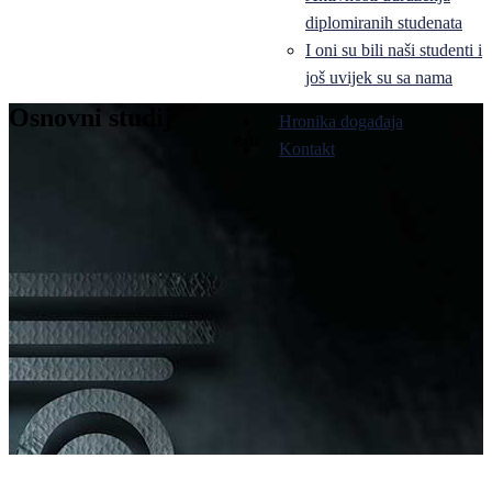
diplomiranih studenata
I oni su bili naši studenti i
još uvijek su sa nama
Osnovni studij
Hronika događaja
Pale
Kontakt