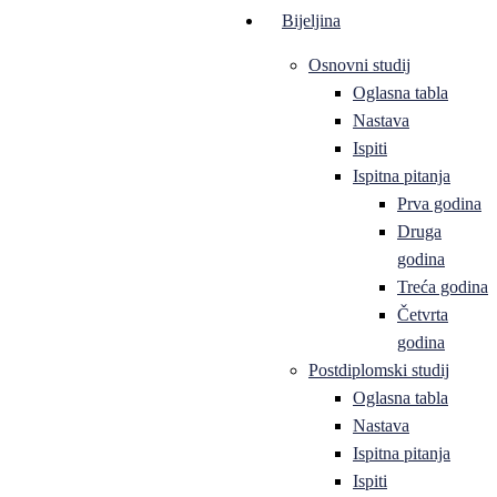
Bijeljina
Osnovni studij
Oglasna tabla
Nastava
Ispiti
Ispitna pitanja
Prva godina
Druga
godina
Treća godina
Četvrta
godina
Postdiplomski studij
Oglasna tabla
Nastava
Ispitna pitanja
Ispiti