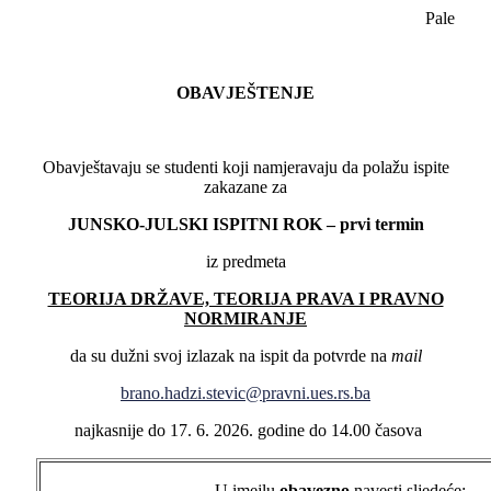
Pale
OBAVJEŠTENJE
Obavještavaju se studenti koji namjeravaju da polažu ispite
zakazane za
JUNSKO-JULSKI ISPITNI ROK – prvi termin
iz predmeta
TEORIJA DRŽAVE, TEORIJA PRAVA I PRAVNO
NORMIRANJE
da su dužni svoj izlazak na ispit da potvrde na
mail
brano.hadzi.stevic@pravni.ues.rs.ba
najkasnije do 17. 6. 2026. godine do 14.00 časova
U imejlu
obavezno
navesti sljedeće: