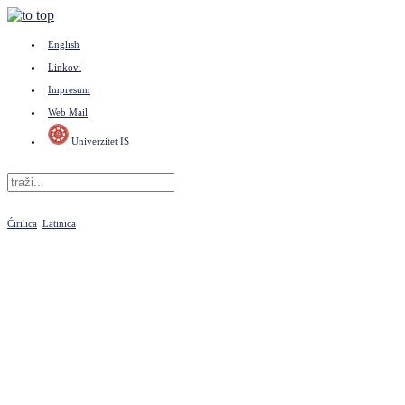
English
Linkovi
Impresum
Web Mail
Univerzitet IS
Ćirilica
Latinica