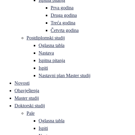
Ispitna pitanja
Prva godina
Druga godina
Treća godina
Četvrta godina
Postdiplomski studij
Oglasna tabla
Nastava
Ispitna pitanja
Ispiti
Nastavni plan Master studij
Novosti
Obavještenja
Master studij
Doktorski studij
Pale
Oglasna tabla
Ispiti