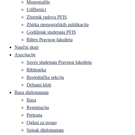
Monografije
Udžbenici
Zbornik radova PFIS
Zbirka monografskih publikacija
Godišnjak studenata PFIS
Bilten Pravnog fakulteta
Naučni skup
Asocijacije
Savez studenata Pravnog fakulteta
Biblioteka
Besjednička sekcija
Debatni klub
Baza diplomanata
Baza
Registracija
Pretraga
Oglasi za posao
Spisak diplomanata