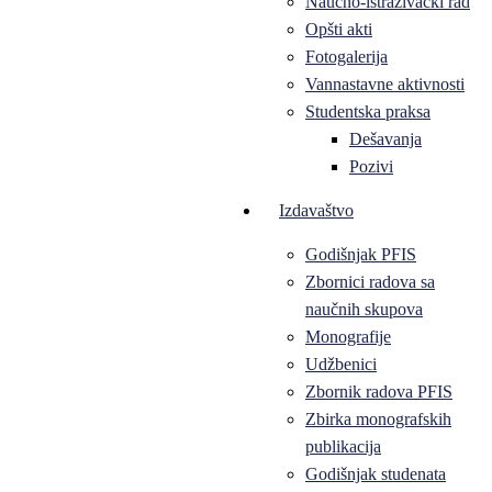
Naučno-istraživački rad
Opšti akti
Fotogalerija
Vannastavne aktivnosti
Studentska praksa
Dešavanja
Pozivi
Izdavaštvo
Godišnjak PFIS
Zbornici radova sa
naučnih skupova
Monografije
Udžbenici
Zbornik radova PFIS
Zbirka monografskih
publikacija
Godišnjak studenata