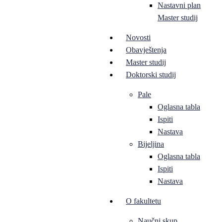
Nastavni plan
Master studij
Novosti
Obavještenja
Master studij
Doktorski studij
Pale
Oglasna tabla
Ispiti
Nastava
Bijeljina
Oglasna tabla
Ispiti
Nastava
O fakultetu
Naučni skup