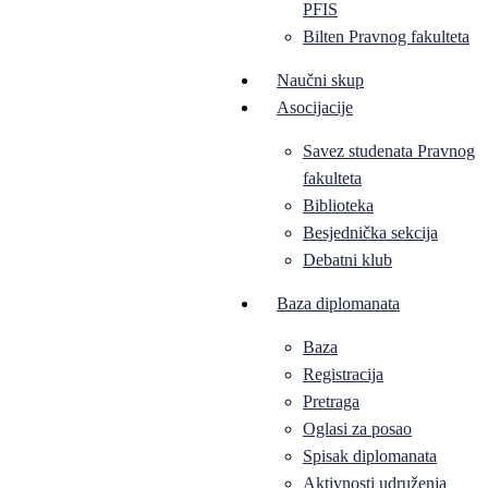
PFIS
Bilten Pravnog fakulteta
Naučni skup
Asocijacije
Savez studenata Pravnog
fakulteta
Biblioteka
Besjednička sekcija
Debatni klub
Baza diplomanata
Baza
Registracija
Pretraga
Oglasi za posao
Spisak diplomanata
Aktivnosti udruženja