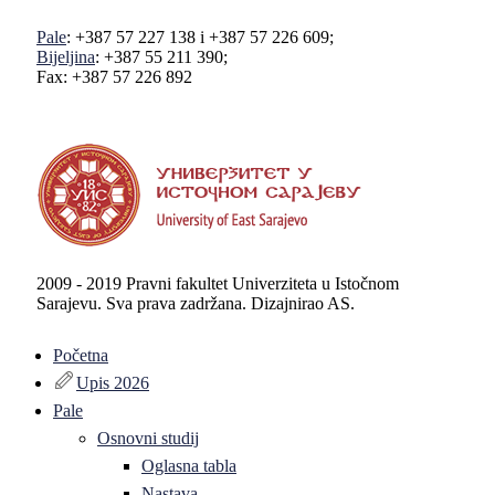
Pale
: +387 57 227 138 i +387 57 226 609;
Bijeljina
: +387 55 211 390;
Fax: +387 57 226 892
2009 - 2019 Pravni fakultet Univerziteta u Istočnom
Sarajevu. Sva prava zadržana. Dizajnirao AS.
Početna
Upis 2026
Pale
Osnovni studij
Oglasna tabla
Nastava