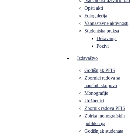
Naučno-istraživački rad
Opšti akti
Fotogalerija
Vannastavne aktivnosti
Studentska praksa
Dešavanja
Pozivi
Izdavaštvo
Godišnjak PFIS
Zbornici radova sa
naučnih skupova
Monografije
Udžbenici
Zbornik radova PFIS
Zbirka monografskih
publikacija
Godišnjak studenata