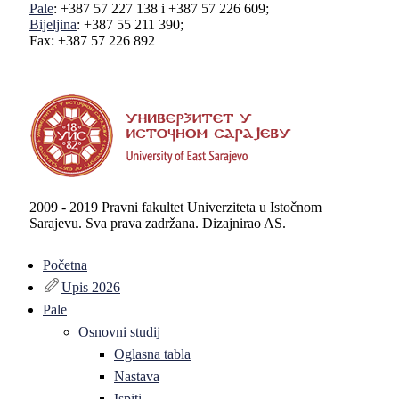
Pale
: +387 57 227 138 i +387 57 226 609;
Bijeljina
: +387 55 211 390;
Fax: +387 57 226 892
2009 - 2019 Pravni fakultet Univerziteta u Istočnom
Sarajevu. Sva prava zadržana. Dizajnirao AS.
Početna
Upis 2026
Pale
Osnovni studij
Oglasna tabla
Nastava
Ispiti