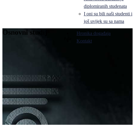
diplomiranih studenata
I oni su bili naši studenti i
još uvijek su sa nama
Osnovni studij
Hronika događaja
Pale
Kontakt