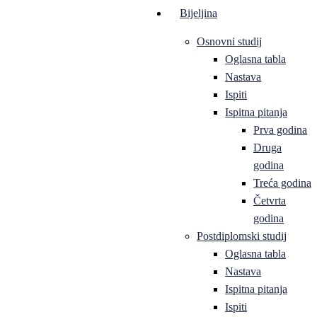
Bijeljina
Osnovni studij
Oglasna tabla
Nastava
Ispiti
Ispitna pitanja
Prva godina
Druga
godina
Treća godina
Četvrta
godina
Postdiplomski studij
Oglasna tabla
Nastava
Ispitna pitanja
Ispiti