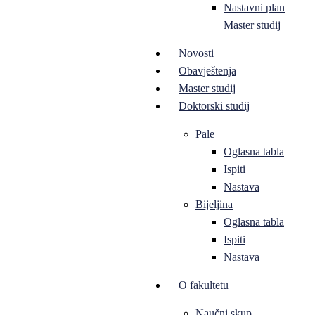
Nastavni plan
Master studij
Novosti
Obavještenja
Master studij
Doktorski studij
Pale
Oglasna tabla
Ispiti
Nastava
Bijeljina
Oglasna tabla
Ispiti
Nastava
O fakultetu
Naučni skup