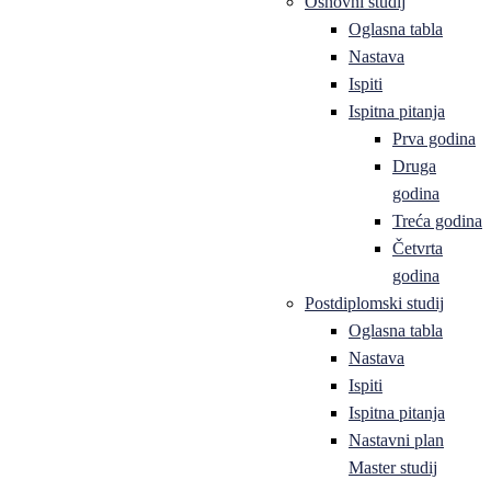
Osnovni studij
Oglasna tabla
Nastava
Ispiti
Ispitna pitanja
Prva godina
Druga
godina
Treća godina
Četvrta
godina
Postdiplomski studij
Oglasna tabla
Nastava
Ispiti
Ispitna pitanja
Nastavni plan
Master studij