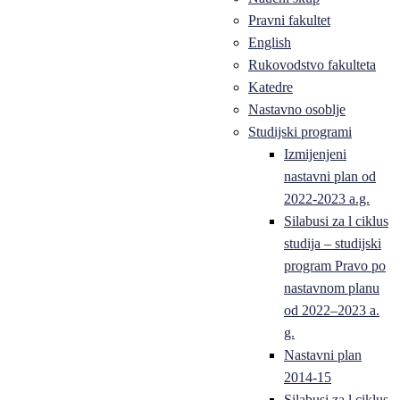
Pravni fakultet
English
Rukovodstvo fakulteta
Katedre
Nastavno osoblje
Studijski programi
Izmijenjeni
nastavni plan od
2022-2023 a.g.
Silabusi za l ciklus
studija – studijski
program Pravo po
nastavnom planu
od 2022–2023 a.
g.
Nastavni plan
2014-15
Silabusi za l ciklus