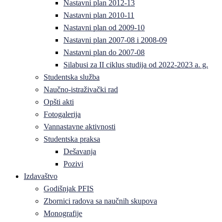
Nastavni plan 2012-13
Nastavni plan 2010-11
Nastavni plan od 2009-10
Nastavni plan 2007-08 i 2008-09
Nastavni plan do 2007-08
Silabusi za II ciklus studija od 2022-2023 a. g.
Studentska služba
Naučno-istraživački rad
Opšti akti
Fotogalerija
Vannastavne aktivnosti
Studentska praksa
Dešavanja
Pozivi
Izdavaštvo
Godišnjak PFIS
Zbornici radova sa naučnih skupova
Monografije