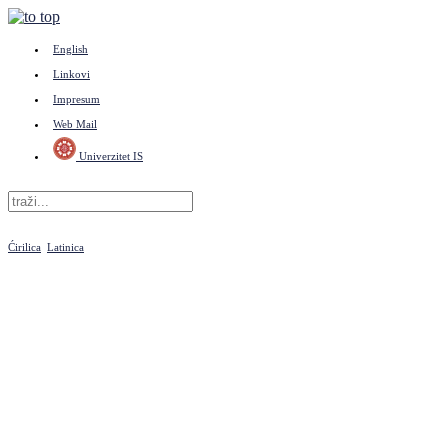
English
Linkovi
Impresum
Web Mail
Univerzitet IS
Ćirilica
Latinica