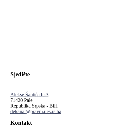
Pravni fakultet Univerziteta u Istočnom Sarajevu
Sjedište
Alekse Šantića br.3
71420 Pale
Republika Srpska - BiH
dekanat@pravni.ues.rs.ba
Kontakt