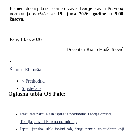
Pismeni deo ispita iz Teorije države, Teorije prava i Pravnog
normiranja održaće se
19. juna 2026. godine u 9.00
časova
.
Pale, 18. 6. 2026.
Docent dr Brano Hadži Stević
Štampa
El. pošta
< Prethodna
Sljedeća >
Oglasna tabla OS Pale:
Rezultati parcijalnih ispita iz predmeta: Teorija države,
Teorija prava i Pravno normiranje
Ispit – junsko-julski ispitni rok, drugi termin, za studente koji