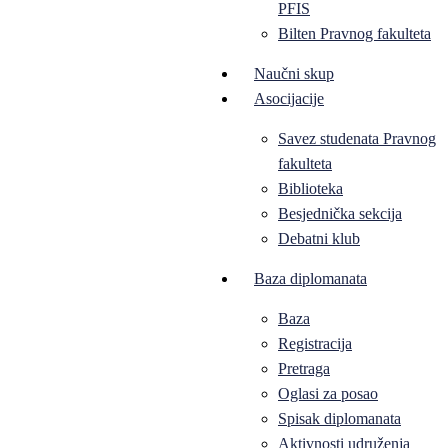
PFIS
Bilten Pravnog fakulteta
Naučni skup
Asocijacije
Savez studenata Pravnog
fakulteta
Biblioteka
Besjednička sekcija
Debatni klub
Baza diplomanata
Baza
Registracija
Pretraga
Oglasi za posao
Spisak diplomanata
Aktivnosti udruženja