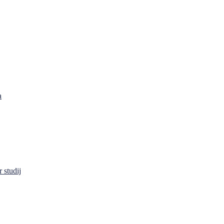
a
 studij