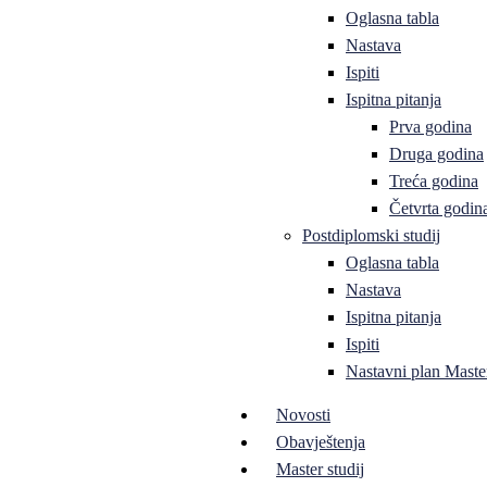
Oglasna tabla
Nastava
Ispiti
Ispitna pitanja
Prva godina
Druga godina
Treća godina
Četvrta godin
Postdiplomski studij
Oglasna tabla
Nastava
Ispitna pitanja
Ispiti
Nastavni plan Master
Novosti
Obavještenja
Master studij