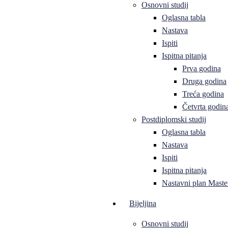
Osnovni studij
Oglasna tabla
Nastava
Ispiti
Ispitna pitanja
Prva godina
Druga godina
Treća godina
Četvrta godin
Postdiplomski studij
Oglasna tabla
Nastava
Ispiti
Ispitna pitanja
Nastavni plan Master
Bijeljina
Osnovni studij