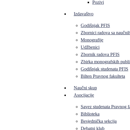
Pozivi
Izdavaštvo
Godišnjak PFIS
Zbornici radova sa naučni
Monografije
Udžbenici
Zbornik radova PFIS
Zbirka monografskih publi
Godišnjak studenata PFIS
Bilten Pravnog fakulteta
Naučni skup
Asocijacije
Savez studenata Pravnog f
Biblioteka
Besjednička sekcija
Debatni klub