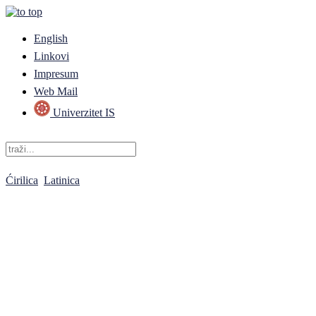
English
Linkovi
Impresum
Web Mail
Univerzitet IS
Ćirilica
Latinica