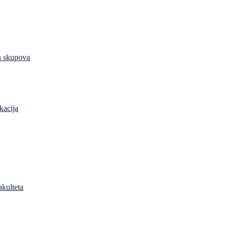
h skupova
kacija
akulteta