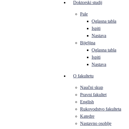
Doktorski studij
Pale
Oglasna tabla
Ispiti
Nastava
Bijeljina
Oglasna tabla
Ispiti
Nastava
O fakultetu
Naučni skup
Pravni fakultet
English
Rukovodstvo fakulteta
Katedre
Nastavno osoblje