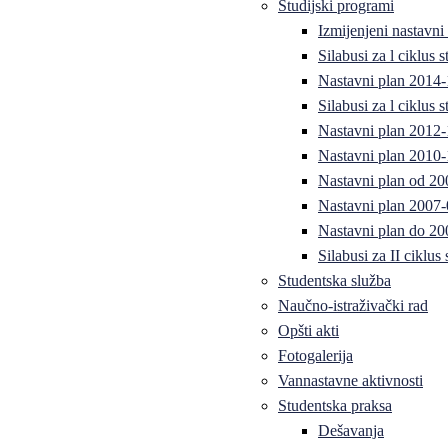
Studijski programi
Izmijenjeni nastavni
Silabusi za l ciklus
Nastavni plan 2014
Silabusi za l ciklus
Nastavni plan 2012
Nastavni plan 2010-
Nastavni plan od 20
Nastavni plan 2007-
Nastavni plan do 20
Silabusi za II ciklus
Studentska služba
Naučno-istraživački rad
Opšti akti
Fotogalerija
Vannastavne aktivnosti
Studentska praksa
Dešavanja