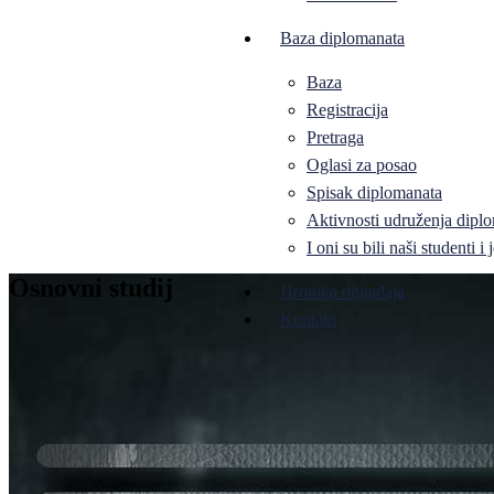
Baza diplomanata
Baza
Registracija
Pretraga
Oglasi za posao
Spisak diplomanata
Aktivnosti udruženja diplo
I oni su bili naši studenti 
Osnovni studij
Hronika događaja
Kontakt