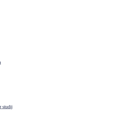
a
 studij